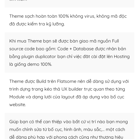
– Sở hữu một cộng đồng lớn, sẵn sàng hỗ trợ
Theme sạch hoàn toàn 100% không virus, không mã độc
WordPress là nơi lưu trữ cho một diễn đàn cộng đồng
đã được kiểm tra kỹ lưỡng.
khổng lồ được kiểm duyệt bởi các nhân viên và những
người cuồng tín WordPress.
Khi mua Theme bạn sẽ được bàn giao mã nguồn Full
source code bao gồm: Code + Database được nhân bản
Nếu bạn gặp khó khăn, bạn có thể lên mạng và tìm
bằng plugin duplicator bạn chỉ việc đăt cài đặt lên Hosting
kiếm những cộng đồng WordPress, họ sẽ giúp bạn trả
lời, giải đáp vấn đề của bạn.
là giống demo 100%.
Cộng đồng sử dụng WordPress sẵn sàng hỗ trợ bạn
Theme được Build trên Flatsome nên dễ dàng sử dụng với
trình dựng trang kéo thả UX builder trực quan theo từng
– Đa dạng plugin và themes
Module và dạng lưới của layout đã áp dụng vào bố cục
Plugin mở rộng là thành phần cài đặt thêm vào
website.
WordPress để tăng thêm các tính năng cần thiết. Có
nhiều plugin trả phí hoặc miễn phí.
Giúp bạn có thể can thiệp vào bất cứ vị trí nào bạn mong
muốn chỉnh sửa từ bố cục, hình ảnh, màu sắc,… một cách
Nhờ lượng người dùng đông đảo, thư viện themes và
dễ dàng phù hợp với phong cách cũng như thương hiệu
plugin của WordPress rất phong phú. Bạn có thể thỏa