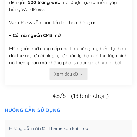
đến gần
500 trang web
mới được tạo ra mỗi ngày
bằng WordPress.
WordPress vẫn luôn tồn tại theo thời gian
– Có mã nguồn CMS mở
Mã nguồn mở cung cấp các tính năng tùy biến, tự thay
đổi theme, tự cài plugin, tự quản lý, bạn có thể tùy chỉnh
nó theo ý bạn mà không phải sử dụng dịch vụ tại bất
kỳ đơn vị nào.
Xem đầy đủ
Việc của bạn là đăng ký một tên miền và hosting để
chạy WordPress.
4.8/5 - (18 bình chọn)
Có thể tùy biến trên website WordPress
HƯỚNG DẪN SỬ DỤNG
– Thân thiện với công cụ tìm kiếm
WordPress được thiết kế để thân thiện với SEO vì
Hướng dẫn cài đặt Theme sau khi mua
WordPress bao gồm nhiều công cụ và plugin để tối ưu