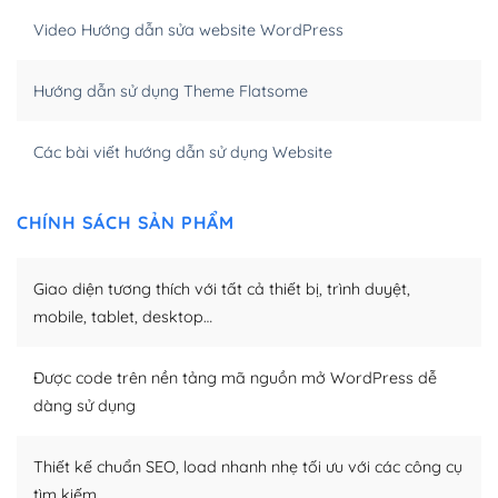
hóa nội dung cho SEO.
Video Hướng dẫn sửa website WordPress
Khi bạn dùng WordPress để thiết kế web thì trang web
Hướng dẫn sử dụng Theme Flatsome
của bạn trở nên rất thu hút đối với các công cụ tìm
kiếm.
Các bài viết hướng dẫn sử dụng Website
Tối ưu hóa công cụ tìm kiếm
– Dễ dàng tùy chỉnh, sửa chữa
CHÍNH SÁCH SẢN PHẨM
Khi bạn sử dụng WordPress, thì vấn đề giao diện của
bạn trở nên dễ dàng và nhanh chóng. Với kho Theme
Giao diện tương thích với tất cả thiết bị, trình duyệt,
WordPress đa dạng sẽ giúp việc thực hiện các thiết kế
mobile, tablet, desktop…
trở nên hấp dẫn và đơn giản hơn.
Được code trên nền tảng mã nguồn mở WordPress dễ
Nếu bạn có các kỹ thuật cơ bản với một theme được
dàng sử dụng
thiết kế tốt, bạn có thể tự sửa đổi. Nếu không bạn có thể
tìm kiếm chúng trên Internet hoặc nhờ chuyên gia.
Thiết kế chuẩn SEO, load nhanh nhẹ tối ưu với các công cụ
Dễ dàng tùy chỉnh trên WordPress
tìm kiếm