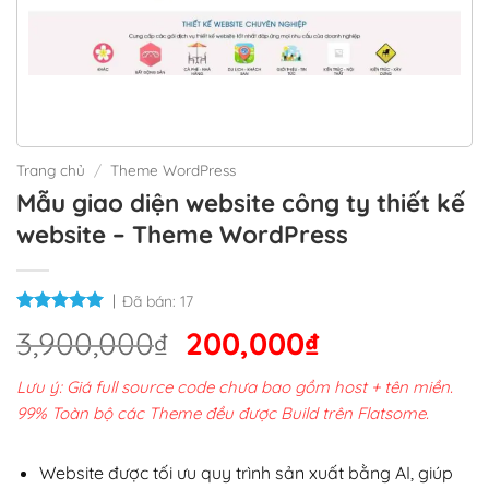
Trang chủ
/
Theme WordPress
Mẫu giao diện website công ty thiết kế
website – Theme WordPress
Đã bán:
17
Giá
Giá
3,900,000
₫
200,000
₫
gốc
hiện
Lưu ý: Giá full source code chưa bao gồm host + tên miền.
là:
tại
99% Toàn bộ các Theme đều được Build trên Flatsome.
3,900,000₫.
là:
200,000₫.
Website được tối ưu quy trình sản xuất bằng AI, giúp