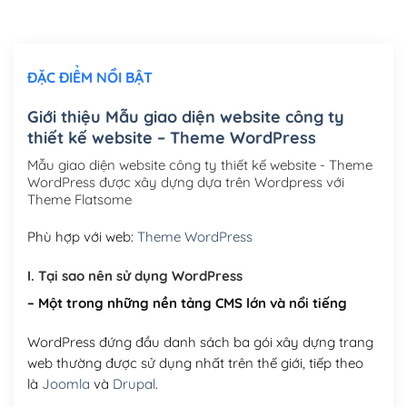
Chỉnh sửa site theo yêu cầu tuỳ chọn
(+2,000,000₫)
ĐẶC ĐIỂM NỔI BẬT
Mua thêm Host + Tên miền
Tên miền quốc tế .com .net .org (1 năm)
(+300,000₫)
Giới thiệu Mẫu giao diện website công ty
thiết kế website – Theme WordPress
Tên miền Việt Nam .vn (1 năm)
(+550,000₫)
Mẫu giao diện website công ty thiết kế website - Theme
Hosting 2GB SSD (1 năm)
(+450,000₫)
WordPress được xây dựng dựa trên Wordpress với
Theme Flatsome
Hosting 3GB SSD (1 năm)
(+550,000₫)
Phù hợp với web:
Theme WordPress
Hosting 5GB SSD (1 năm)
(+650,000₫)
I. Tại sao nên sử dụng WordPress
Hosting 8GB SSD (1 năm)
(+950,000₫)
– Một trong những nền tảng CMS lớn và nổi tiếng
WordPress đứng đầu danh sách ba gói xây dựng trang
web thường được sử dụng nhất trên thế giới, tiếp theo
là
Joomla
và
Drupal
.