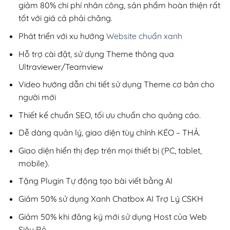
giảm 80% chi phí nhân công, sản phẩm hoàn thiện rất
tốt với giá cả phải chăng.
Phát triển với xu hướng
Website chuẩn xanh
Hỗ trợ cài đặt, sử dụng Theme thông qua
Ultraviewer/Teamview
Video hướng dẫn chi tiết sử dụng Theme cơ bản cho
người mới
Thiết kế chuẩn SEO, tối ưu chuẩn cho quảng cáo.
Dễ dàng quản lý, giao diện tùy chỉnh KÉO – THẢ.
Giao diện hiển thị đẹp trên mọi thiết bị (PC, tablet,
mobile).
Tặng Plugin Tự động tạo bài viết bằng AI
Giảm 50% sử dụng Xanh Chatbox AI Trợ Lý CSKH
Giảm 50% khi đăng ký mới sử dụng Host của Web
Siêu Rẻ