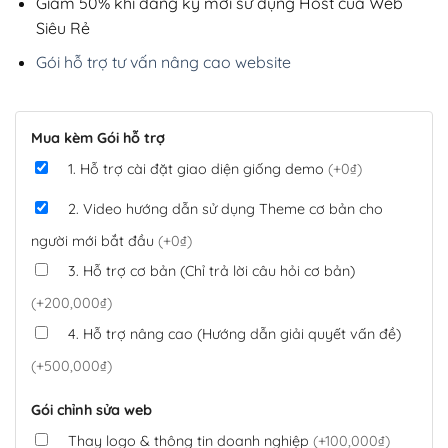
Giảm 50% khi đăng ký mới sử dụng Host của Web
Siêu Rẻ
Gói hỗ trợ tư vấn nâng cao website
Mua kèm Gói hỗ trợ
1. Hỗ trợ cài đặt giao diện giống demo
(+0₫)
2. Video hướng dẫn sử dụng Theme cơ bản cho
người mới bắt đầu
(+0₫)
3. Hỗ trợ cơ bản (Chỉ trả lời câu hỏi cơ bản)
(+200,000₫)
4. Hỗ trợ nâng cao (Hướng dẫn giải quyết vấn đề)
(+500,000₫)
Gói chỉnh sửa web
Thay logo & thông tin doanh nghiệp
(+100,000₫)