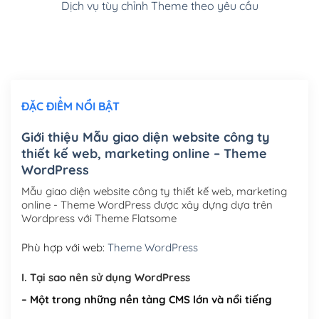
Dịch vụ tùy chỉnh Theme theo yêu cầu
Cài đặt SMTP Mail cho site Wordpress
(+100,000₫)
Thiết kế logo đơn giản để đăng web
(+300,000₫)
Chỉnh sửa site theo yêu cầu tuỳ chọn
(+2,000,000₫)
ĐẶC ĐIỂM NỔI BẬT
Mua thêm Host + Tên miền
Tên miền quốc tế .com .net .org (1 năm)
(+300,000₫)
Giới thiệu Mẫu giao diện website công ty
thiết kế web, marketing online – Theme
Tên miền Việt Nam .vn (1 năm)
(+550,000₫)
WordPress
Hosting 2GB SSD (1 năm)
(+450,000₫)
Mẫu giao diện website công ty thiết kế web, marketing
online - Theme WordPress được xây dựng dựa trên
Hosting 3GB SSD (1 năm)
(+550,000₫)
Wordpress với Theme Flatsome
Hosting 5GB SSD (1 năm)
(+650,000₫)
Phù hợp với web:
Theme WordPress
Hosting 8GB SSD (1 năm)
(+950,000₫)
I. Tại sao nên sử dụng WordPress
– Một trong những nền tảng CMS lớn và nổi tiếng