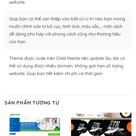
website.
nhiều plugin trả phí hoặc miễn phí.
Nhờ lượng người dùng đông đảo, thư viện themes và
Giúp bạn có thể can thiệp vào bất cứ vị trí nào bạn mong
plugin của WordPress rất phong phú. Bạn có thể thỏa
muốn chỉnh sửa từ bố cục, hình ảnh, màu sắc,… một cách
thích chọn lựa plugin và themes phù hợp cho mục đích
dễ dàng phù hợp với phong cách cũng như thương hiệu
lập website của mình.
của bạn.
WordPress đa dạng plugin và themes
Theme được code trên Child theme nên update lâu dài có
– Dễ sử dụng
thể sử dụng được nhiều domain, không giới hạn số lượng
website. Giúp bạn tiết kiệm chi phí và thời gian
Với mọi Hosting bất kỳ thì WordPress đều có thể dễ
dàng thiết lập vì thực tế nó đã cung cấp khoảng 60%
toàn bộ web.
SẢN PHẨM TƯƠNG TỰ
Và bạn có toàn quyền tự do khi quyết định nơi lưu trữ
trang web WordPress của bạn.
Dễ dàng lựa chọn Hosting cho website WordPress