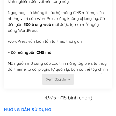
kinh nghiệm đến với nền tảng này.
Ngày nay, có không ít các hệ thống CMS mới mọc lên,
nhưng vị trí của WordPress cũng không bị lung lay. Có
đến gần
500 trang web
mới được tạo ra mỗi ngày
bằng WordPress.
WordPress vẫn luôn tồn tại theo thời gian
– Có mã nguồn CMS mở
Mã nguồn mở cung cấp các tính năng tùy biến, tự thay
đổi theme, tự cài plugin, tự quản lý, bạn có thể tùy chỉnh
nó theo ý bạn mà không phải sử dụng dịch vụ tại bất
Xem đầy đủ
kỳ đơn vị nào.
Việc của bạn là đăng ký một tên miền và hosting để
4.9/5 - (15 bình chọn)
chạy WordPress.
Có thể tùy biến trên website WordPress
HƯỚNG DẪN SỬ DỤNG