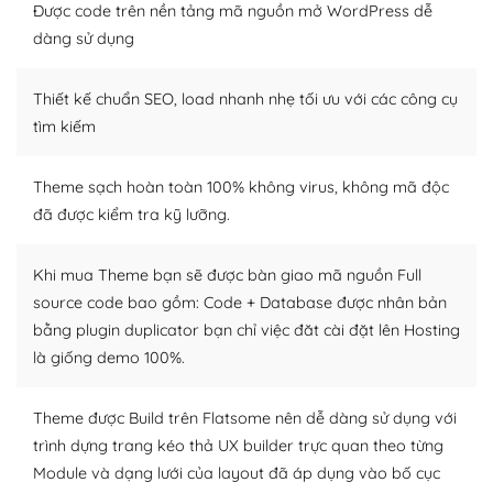
thiết kế tốt, bạn có thể tự sửa đổi. Nếu không bạn có thể
Được code trên nền tảng mã nguồn mở WordPress dễ
tìm kiếm chúng trên Internet hoặc nhờ chuyên gia.
dàng sử dụng
Dễ dàng tùy chỉnh trên WordPress
Thiết kế chuẩn SEO, load nhanh nhẹ tối ưu với các công cụ
– Sở hữu một cộng đồng lớn, sẵn sàng hỗ trợ
tìm kiếm
WordPress là nơi lưu trữ cho một diễn đàn cộng đồng
Theme sạch hoàn toàn 100% không virus, không mã độc
khổng lồ được kiểm duyệt bởi các nhân viên và những
đã được kiểm tra kỹ lưỡng.
người cuồng tín WordPress.
Nếu bạn gặp khó khăn, bạn có thể lên mạng và tìm
Khi mua Theme bạn sẽ được bàn giao mã nguồn Full
kiếm những cộng đồng WordPress, họ sẽ giúp bạn trả
source code bao gồm: Code + Database được nhân bản
lời, giải đáp vấn đề của bạn.
bằng plugin duplicator bạn chỉ việc đăt cài đặt lên Hosting
là giống demo 100%.
Cộng đồng sử dụng WordPress sẵn sàng hỗ trợ bạn
– Đa dạng plugin và themes
Theme được Build trên Flatsome nên dễ dàng sử dụng với
trình dựng trang kéo thả UX builder trực quan theo từng
Plugin mở rộng là thành phần cài đặt thêm vào
Module và dạng lưới của layout đã áp dụng vào bố cục
WordPress để tăng thêm các tính năng cần thiết. Có