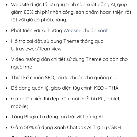
200,000₫.
Website được tối ưu quy trình sản xuất bằng AI, giúp
giảm 80% chi phí nhân công, sản phẩm hoàn thiện rất
tốt với giá cả phải chăng.
Phát triển với xu hướng
Website chuẩn xanh
Hỗ trợ cài đặt, sử dụng Theme thông qua
Ultraviewer/Teamview
Video hướng dẫn chi tiết sử dụng Theme cơ bản cho
người mới
Thiết kế chuẩn SEO, tối ưu chuẩn cho quảng cáo.
Dễ dàng quản lý, giao diện tùy chỉnh KÉO – THẢ.
Giao diện hiển thị đẹp trên mọi thiết bị (PC, tablet,
mobile).
Tặng Plugin Tự động tạo bài viết bằng AI
Giảm 50% sử dụng Xanh Chatbox AI Trợ Lý CSKH