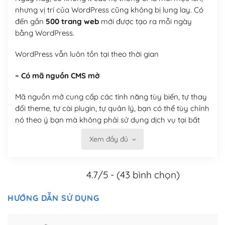
nhưng vị trí của WordPress cũng không bị lung lay. Có
đến gần
500 trang web
mới được tạo ra mỗi ngày
bằng WordPress.
WordPress vẫn luôn tồn tại theo thời gian
– Có mã nguồn CMS mở
Mã nguồn mở cung cấp các tính năng tùy biến, tự thay
đổi theme, tự cài plugin, tự quản lý, bạn có thể tùy chỉnh
nó theo ý bạn mà không phải sử dụng dịch vụ tại bất
kỳ đơn vị nào.
Xem đầy đủ
Việc của bạn là đăng ký một tên miền và hosting để
chạy WordPress.
4.7/5 - (43 bình chọn)
Có thể tùy biến trên website WordPress
HƯỚNG DẪN SỬ DỤNG
– Thân thiện với công cụ tìm kiếm