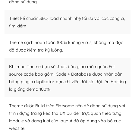
dàng sử dụng
Dễ dàng tùy chỉnh trên WordPress
Thiết kế chuẩn SEO, load nhanh nhẹ tối ưu với các công cụ
– Sở hữu một cộng đồng lớn, sẵn sàng hỗ trợ
tìm kiếm
WordPress là nơi lưu trữ cho một diễn đàn cộng đồng
khổng lồ được kiểm duyệt bởi các nhân viên và những
Theme sạch hoàn toàn 100% không virus, không mã độc
người cuồng tín WordPress.
đã được kiểm tra kỹ lưỡng.
Nếu bạn gặp khó khăn, bạn có thể lên mạng và tìm
kiếm những cộng đồng WordPress, họ sẽ giúp bạn trả
Khi mua Theme bạn sẽ được bàn giao mã nguồn Full
lời, giải đáp vấn đề của bạn.
source code bao gồm: Code + Database được nhân bản
bằng plugin duplicator bạn chỉ việc đăt cài đặt lên Hosting
Cộng đồng sử dụng WordPress sẵn sàng hỗ trợ bạn
là giống demo 100%.
– Đa dạng plugin và themes
Theme được Build trên Flatsome nên dễ dàng sử dụng với
Plugin mở rộng là thành phần cài đặt thêm vào
trình dựng trang kéo thả UX builder trực quan theo từng
WordPress để tăng thêm các tính năng cần thiết. Có
Module và dạng lưới của layout đã áp dụng vào bố cục
nhiều plugin trả phí hoặc miễn phí.
website.