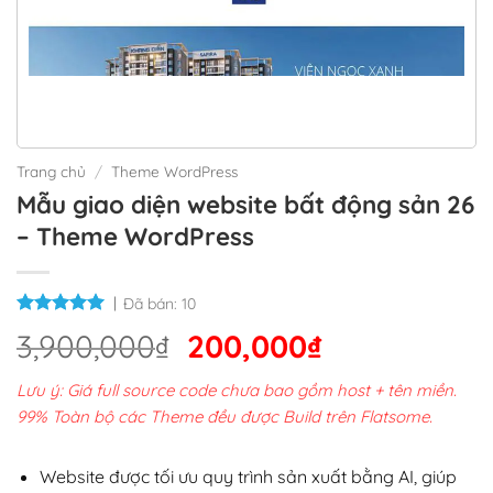
Trang chủ
/
Theme WordPress
Mẫu giao diện website bất động sản 26
– Theme WordPress
Đã bán:
10
Giá
Giá
3,900,000
₫
200,000
₫
gốc
hiện
Lưu ý: Giá full source code chưa bao gồm host + tên miền.
là:
tại
99% Toàn bộ các Theme đều được Build trên Flatsome.
3,900,000₫.
là:
200,000₫.
Website được tối ưu quy trình sản xuất bằng AI, giúp