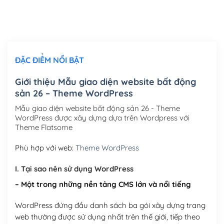
Thiết kế logo đơn giản để đăng web
(+300,000₫)
Chỉnh sửa site theo yêu cầu tuỳ chọn
(+2,000,000₫)
ĐẶC ĐIỂM NỔI BẬT
Mua thêm Host + Tên miền
Tên miền quốc tế .com .net .org (1 năm)
(+300,000₫)
Giới thiệu Mẫu giao diện website bất động
sản 26 – Theme WordPress
Tên miền Việt Nam .vn (1 năm)
(+550,000₫)
Mẫu giao diện website bất động sản 26 - Theme
Hosting 2GB SSD (1 năm)
(+450,000₫)
WordPress được xây dựng dựa trên Wordpress với
Theme Flatsome
Hosting 3GB SSD (1 năm)
(+550,000₫)
Phù hợp với web:
Theme WordPress
Hosting 5GB SSD (1 năm)
(+650,000₫)
I. Tại sao nên sử dụng WordPress
Hosting 8GB SSD (1 năm)
(+950,000₫)
– Một trong những nền tảng CMS lớn và nổi tiếng
WordPress đứng đầu danh sách ba gói xây dựng trang
web thường được sử dụng nhất trên thế giới, tiếp theo