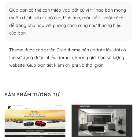
Nhờ lượng người dùng đông đảo, thư viện themes và
plugin của WordPress rất phong phú. Bạn có thể thỏa
Giúp bạn có thể can thiệp vào bất cứ vị trí nào bạn mong
thích chọn lựa plugin và themes phù hợp cho mục đích
muốn chỉnh sửa từ bố cục, hình ảnh, màu sắc,… một cách
lập website của mình.
dễ dàng phù hợp với phong cách cũng như thương hiệu
của bạn.
WordPress đa dạng plugin và themes
– Dễ sử dụng
Theme được code trên Child theme nên update lâu dài có
thể sử dụng được nhiều domain, không giới hạn số lượng
Với mọi Hosting bất kỳ thì WordPress đều có thể dễ
website. Giúp bạn tiết kiệm chi phí và thời gian
dàng thiết lập vì thực tế nó đã cung cấp khoảng 60%
toàn bộ web.
Và bạn có toàn quyền tự do khi quyết định nơi lưu trữ
SẢN PHẨM TƯƠNG TỰ
trang web WordPress của bạn.
Dễ dàng lựa chọn Hosting cho website WordPress
– Bảo mật cực tốt
Vì WordPress hiện là nền tảng xây dựng trang web và