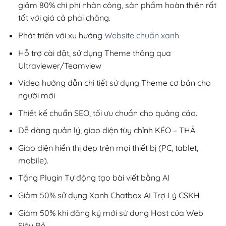
giảm 80% chi phí nhân công, sản phẩm hoàn thiện rất
tốt với giá cả phải chăng.
Phát triển với xu hướng
Website chuẩn xanh
Hỗ trợ cài đặt, sử dụng Theme thông qua
Ultraviewer/Teamview
Video hướng dẫn chi tiết sử dụng Theme cơ bản cho
người mới
Thiết kế chuẩn SEO, tối ưu chuẩn cho quảng cáo.
Dễ dàng quản lý, giao diện tùy chỉnh KÉO – THẢ.
Giao diện hiển thị đẹp trên mọi thiết bị (PC, tablet,
mobile).
Tặng Plugin Tự động tạo bài viết bằng AI
Giảm 50% sử dụng Xanh Chatbox AI Trợ Lý CSKH
Giảm 50% khi đăng ký mới sử dụng Host của Web
Siêu Rẻ