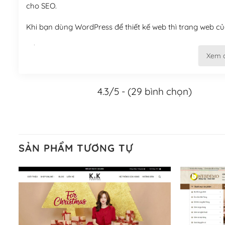
cho SEO.
Khi bạn dùng WordPress để thiết kế web thì trang web của
Tối ưu hóa công cụ tìm kiếm
Xem 
– Dễ dàng tùy chỉnh, sửa chữa
4.3/5 - (29 bình chọn)
Khi bạn sử dụng WordPress, thì vấn đề giao diện của bạ
WordPress đa dạng sẽ giúp việc thực hiện các thiết kế tr
Nếu bạn có các kỹ thuật cơ bản với một theme được thiết 
kiếm chúng trên Internet hoặc nhờ chuyên gia.
SẢN PHẨM TƯƠNG TỰ
Dễ dàng tùy chỉnh trên WordPress
– Sở hữu một cộng đồng lớn, sẵn sàng hỗ trợ
WordPress là nơi lưu trữ cho một diễn đàn cộng đồng kh
cuồng tín WordPress.