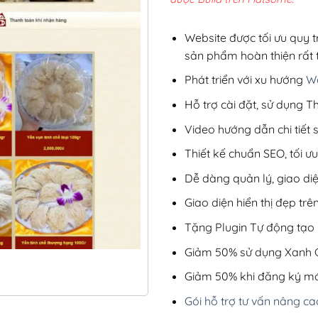
3,9
Website được tối ưu quy t
sản phẩm hoàn thiện rất t
Phát triển với xu hướng
We
Hỗ trợ cài đặt, sử dụng
Video hướng dẫn chi tiết
Thiết kế chuẩn SEO, tối 
Dễ dàng quản lý, giao di
Giao diện hiển thị đẹp trên
Tặng Plugin Tự động tạo b
Giảm 50% sử dụng Xanh C
Giảm 50% khi đăng ký mớ
Gói hỗ trợ tư vấn nâng ca