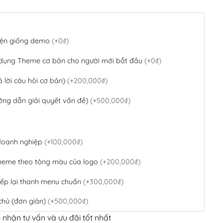
 diện giống demo
(+0₫)
 dụng Theme cơ bản cho người mới bắt đầu
(+0₫)
ả lời câu hỏi cơ bản)
(+200,000₫)
ớng dẫn giải quyết vấn đề)
(+500,000₫)
 doanh nghiệp
(+100,000₫)
theme theo tông màu của logo
(+200,000₫)
ếp lại thanh menu chuẩn
(+300,000₫)
chủ (đơn giản)
(+500,000₫)
 nhận tư vấn và ưu đãi tốt nhất
QR Code ngân hàng
(+100,000₫)