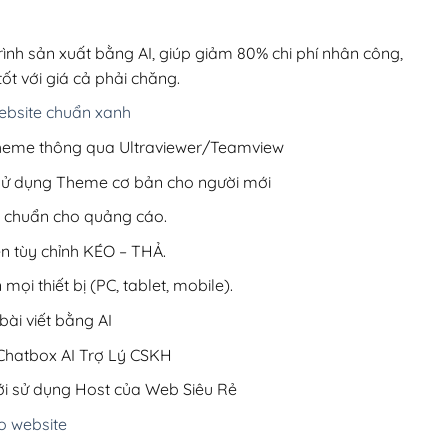
00,000₫.
là:
200,000₫.
rình sản xuất bằng AI, giúp giảm 80% chi phí nhân công,
ốt với giá cả phải chăng.
bsite chuẩn xanh
 Theme thông qua Ultraviewer/Teamview
 sử dụng Theme cơ bản cho người mới
ưu chuẩn cho quảng cáo.
ện tùy chỉnh KÉO – THẢ.
 mọi thiết bị (PC, tablet, mobile).
ài viết bằng AI
hatbox AI Trợ Lý CSKH
i sử dụng Host của Web Siêu Rẻ
o website