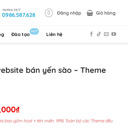
Đăng nhập
Giỏ hàng
0986.587.628
HOT
og
Đào tạo
Liên hệ
website bán yến sào – Theme
Giá
,000
₫
hiện
chưa bao gồm host + tên miền. 99% Toàn bộ các Theme đều
tại