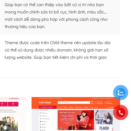
Giúp bạn có thể can thiệp vào bất cứ vị trí nào bạn
mong muốn chỉnh sửa từ bố cục, hình ảnh, màu sắc,…
một cách dễ dàng phù hợp với phong cách cũng như
thương hiệu của bạn.
Theme được code trên Child theme nên update lâu dài
có thể sử dụng được nhiều domain, không giới hạn số
lượng website. Giúp bạn tiết kiệm chi phí và thời gian