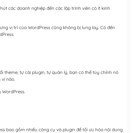
út các doanh nghiệp đến các lập trình viên có ít kinh
ng vị trí của WordPress cũng không bị lung lay. Có đến
dPress.
 theme, tự cài plugin, tự quản lý, bạn có thể tùy chỉnh nó
 vị nào.
y WordPress.
ess bao gồm nhiều công cụ và plugin để tối ưu hóa nội dung