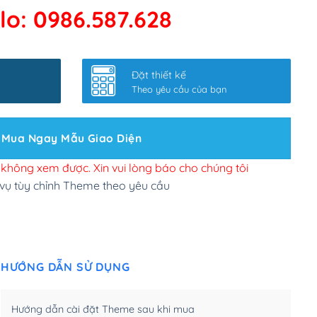
lo: 0986.587.628
 kết google, cập nhật sitemap
(+50,000₫)
nhanh
(+0₫)
Đặt thiết kế
ở slider chính
(+200,000₫)
Theo yêu cầu của bạn
 bộ site theo yêu cầu
(+150,000₫)
Mua Ngay Mẫu Giao Diện
 site Wordpress
(+100,000₫)
n để đăng web
(+300,000₫)
i không xem được. Xin vui lòng báo cho chúng tôi
 vụ tùy chỉnh Theme theo yêu cầu
u cầu tuỳ chọn
(+2,000,000₫)
.net .org (1 năm)
(+300,000₫)
HƯỚNG DẪN SỬ DỤNG
(1 năm)
(+550,000₫)
m)
(+450,000₫)
Hướng dẫn cài đặt Theme sau khi mua