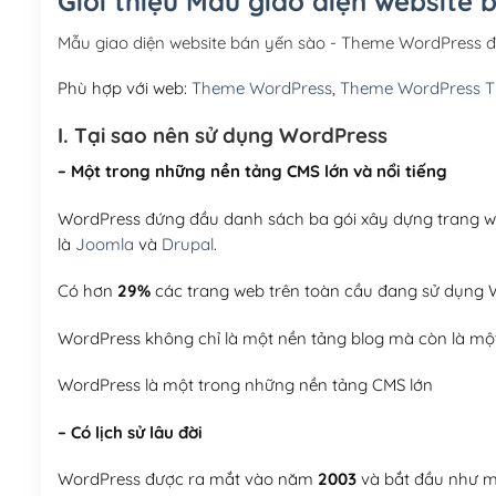
Giới thiệu Mẫu giao diện website
Mẫu giao diện website bán yến sào - Theme WordPress 
Phù hợp với web:
Theme WordPress
,
Theme WordPress 
I. Tại sao nên sử dụng WordPress
– Một trong những nền tảng CMS lớn và nổi tiếng
WordPress đứng đầu danh sách ba gói xây dựng trang web
là
Joomla
và
Drupal
.
Có hơn
29%
các trang web trên toàn cầu đang sử dụng W
WordPress không chỉ là một nền tảng blog mà còn là một
WordPress là một trong những nền tảng CMS lớn
– Có lịch sử lâu đời
WordPress được ra mắt vào năm
2003
và bắt đầu như mộ