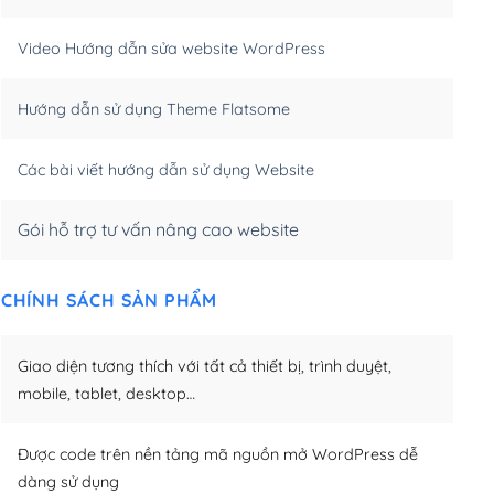
m)
(+550,000₫)
Video Hướng dẫn sửa website WordPress
m)
(+650,000₫)
Hướng dẫn sử dụng Theme Flatsome
m)
(+950,000₫)
Các bài viết hướng dẫn sử dụng Website
Gói hỗ trợ tư vấn nâng cao website
CHÍNH SÁCH SẢN PHẨM
Giao diện tương thích với tất cả thiết bị, trình duyệt,
mobile, tablet, desktop…
Được code trên nền tảng mã nguồn mở WordPress dễ
dàng sử dụng