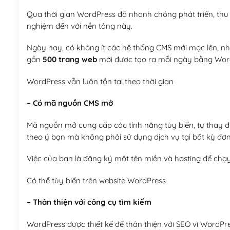
Qua thời gian WordPress đã nhanh chóng phát triển, thu h
nghiệm đến với nền tảng này.
Ngày nay, có không ít các hệ thống CMS mới mọc lên, như
gần
500 trang web
mới được tạo ra mỗi ngày bằng Wor
WordPress vẫn luôn tồn tại theo thời gian
– Có mã nguồn CMS mở
Mã nguồn mở cung cấp các tính năng tùy biến, tự thay đổi
theo ý bạn mà không phải sử dụng dịch vụ tại bất kỳ đơn
Việc của bạn là đăng ký một tên miền và hosting để chạ
Có thể tùy biến trên website WordPress
– Thân thiện với công cụ tìm kiếm
WordPress được thiết kế để thân thiện với SEO vì WordPr