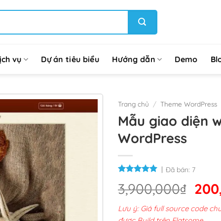
ịch vụ
Dự án tiêu biểu
Hướng dẫn
Demo
Bl
Trang chủ
/
Theme WordPress
Mẫu giao diện 
WordPress
Đã bán:
7
Giá
3,900,000
₫
200
gốc
Lưu ý: Giá full source code 
là:
được Build trên Flatsome.