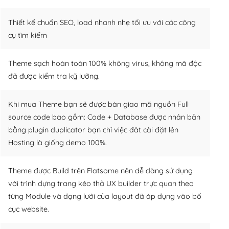
Thiết kế chuẩn SEO, load nhanh nhẹ tối ưu với các công
cụ tìm kiếm
Theme sạch hoàn toàn 100% không virus, không mã độc
đã được kiểm tra kỹ lưỡng.
Khi mua Theme bạn sẽ được bàn giao mã nguồn Full
source code bao gồm: Code + Database được nhân bản
bằng plugin duplicator bạn chỉ việc đăt cài đặt lên
Hosting là giống demo 100%.
Theme được Build trên Flatsome nên dễ dàng sử dụng
với trình dựng trang kéo thả UX builder trực quan theo
từng Module và dạng lưới của layout đã áp dụng vào bố
cục website.