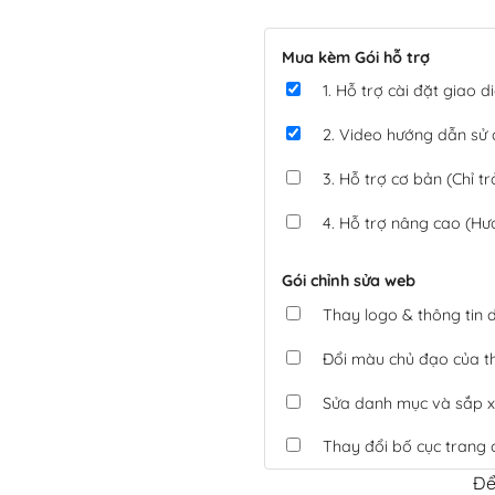
Mua kèm Gói hỗ trợ
1. Hỗ trợ cài đặt giao
2. Video hướng dẫn sử
3. Hỗ trợ cơ bản (Chỉ tr
4. Hỗ trợ nâng cao (Hư
Gói chỉnh sửa web
Thay logo & thông tin
Đổi màu chủ đạo của 
Sửa danh mục và sắp x
Thay đổi bố cục trang 
Để
Tích hợp thanh toán 