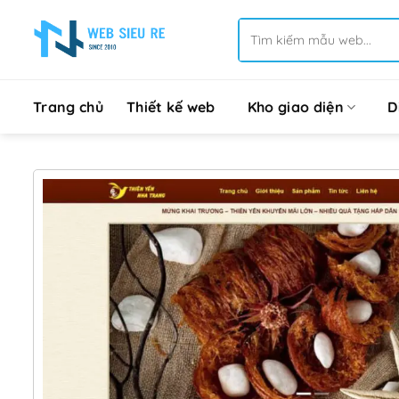
Bỏ
Tìm
qua
kiếm:
nội
dung
Trang chủ
Thiết kế web
Kho giao diện
D