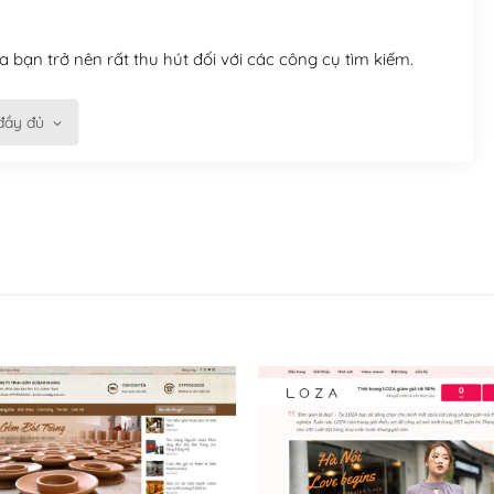
 bạn trở nên rất thu hút đối với các công cụ tìm kiếm.
đầy đủ
n trở nên dễ dàng và nhanh chóng. Với kho Theme
ở nên hấp dẫn và đơn giản hơn.
kế tốt, bạn có thể tự sửa đổi. Nếu không bạn có thể tìm
ổng lồ được kiểm duyệt bởi các nhân viên và những người