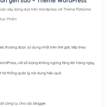
 bán yến sào – Theme WordPress
Hosting 3GB SSD (1 nă
được xây dựng dựa trên Wordpress với Theme Flatsome
Hosting 5GB SSD (1 nă
Thực Phẩm
Hosting 8GB SSD (1 nă
 thường được sử dụng nhất trên thế giới, tiếp theo
ordPress, với số lượng không ngừng tăng lên hàng ngày.
 hệ thống quản lý nội dung hiệu quả.
t công cụ cho các blogger.