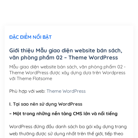
Thiết kế logo đơn giản để đăng web
(+300,000₫)
Chỉnh sửa site theo yêu cầu tuỳ chọn
(+2,000,000₫)
ĐẶC ĐIỂM NỔI BẬT
Mua thêm Host + Tên miền
Tên miền quốc tế .com .net .org (1 năm)
(+300,000₫)
Giới thiệu Mẫu giao diện website bán sách,
văn phòng phẩm 02 – Theme WordPress
Tên miền Việt Nam .vn (1 năm)
(+550,000₫)
Mẫu giao diện website bán sách, văn phòng phẩm 02 -
Hosting 2GB SSD (1 năm)
(+450,000₫)
Theme WordPress được xây dựng dựa trên Wordpress
với Theme Flatsome
Hosting 3GB SSD (1 năm)
(+550,000₫)
Phù hợp với web:
Theme WordPress
Hosting 5GB SSD (1 năm)
(+650,000₫)
I. Tại sao nên sử dụng WordPress
Hosting 8GB SSD (1 năm)
(+950,000₫)
– Một trong những nền tảng CMS lớn và nổi tiếng
WordPress đứng đầu danh sách ba gói xây dựng trang
web thường được sử dụng nhất trên thế giới, tiếp theo