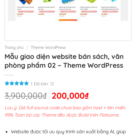
Trang chủ
/
Theme WordPress
Mẫu giao diện website bán sách, văn
phòng phẩm 02 – Theme WordPress
Đã bán:
12
Giá
Giá
3,900,000
₫
200,000
₫
gốc
hiện
Lưu ý: Giá full source code chưa bao gồm host + tên miền.
là:
tại
99% Toàn bộ các Theme đều được Build trên Flatsome.
3,900,000₫.
là:
200,000₫.
Website được tối ưu quy trình sản xuất bằng AI, giúp