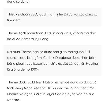
dàng sử dụng
Dễ dàng tùy chỉnh trên WordPress
Thiết kế chuẩn SEO, load nhanh nhẹ tối ưu với các công cụ
– Sở hữu một cộng đồng lớn, sẵn sàng hỗ trợ
tìm kiếm
WordPress là nơi lưu trữ cho một diễn đàn cộng đồng
khổng lồ được kiểm duyệt bởi các nhân viên và những
Theme sạch hoàn toàn 100% không virus, không mã độc
người cuồng tín WordPress.
đã được kiểm tra kỹ lưỡng.
Nếu bạn gặp khó khăn, bạn có thể lên mạng và tìm
kiếm những cộng đồng WordPress, họ sẽ giúp bạn trả
Khi mua Theme bạn sẽ được bàn giao mã nguồn Full
lời, giải đáp vấn đề của bạn.
source code bao gồm: Code + Database được nhân bản
bằng plugin duplicator bạn chỉ việc đăt cài đặt lên Hosting
Cộng đồng sử dụng WordPress sẵn sàng hỗ trợ bạn
là giống demo 100%.
– Đa dạng plugin và themes
Theme được Build trên Flatsome nên dễ dàng sử dụng với
Plugin mở rộng là thành phần cài đặt thêm vào
trình dựng trang kéo thả UX builder trực quan theo từng
WordPress để tăng thêm các tính năng cần thiết. Có
Module và dạng lưới của layout đã áp dụng vào bố cục
nhiều plugin trả phí hoặc miễn phí.
website.