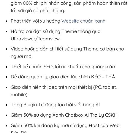
giảm 80% chi phí nhân công, sản phẩm hoàn thiện rất
tốt với giá cả phải chăng.
Phát triển với xu hướng
Website chuẩn xanh
Hỗ trợ cài đặt, sử dụng Theme thông qua
Ultraviewer/Teamview
Video hướng dẫn chi tiết sử dụng Theme cơ bản cho
người mới
Thiết kế chuẩn SEO, tối ưu chuẩn cho quảng cáo.
Dễ dàng quản lý, giao diện tùy chỉnh KÉO – THẢ.
Giao diện hiển thị đẹp trên mọi thiết bị (PC, tablet,
mobile).
Tặng Plugin Tự động tạo bài viết bằng AI
Giảm 50% sử dụng Xanh Chatbox AI Trợ Lý CSKH
Giảm 50% khi đăng ký mới sử dụng Host của Web
Siêu Rẻ