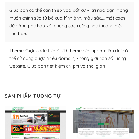
Nhờ lượng người dùng đông đảo, thư viện themes và
plugin của WordPress rất phong phú. Bạn có thể thỏa
Giúp bạn có thể can thiệp vào bất cứ vị trí nào bạn mong
thích chọn lựa plugin và themes phù hợp cho mục đích
muốn chỉnh sửa từ bố cục, hình ảnh, màu sắc,… một cách
lập website của mình.
dễ dàng phù hợp với phong cách cũng như thương hiệu
của bạn.
WordPress đa dạng plugin và themes
– Dễ sử dụng
Theme được code trên Child theme nên update lâu dài có
thể sử dụng được nhiều domain, không giới hạn số lượng
Với mọi Hosting bất kỳ thì WordPress đều có thể dễ
website. Giúp bạn tiết kiệm chi phí và thời gian
dàng thiết lập vì thực tế nó đã cung cấp khoảng 60%
toàn bộ web.
Và bạn có toàn quyền tự do khi quyết định nơi lưu trữ
SẢN PHẨM TƯƠNG TỰ
trang web WordPress của bạn.
Dễ dàng lựa chọn Hosting cho website WordPress
– Bảo mật cực tốt
Vì WordPress hiện là nền tảng xây dựng trang web và