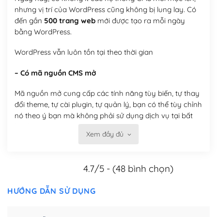
nhưng vị trí của WordPress cũng không bị lung lay. Có
đến gần
500 trang web
mới được tạo ra mỗi ngày
bằng WordPress.
WordPress vẫn luôn tồn tại theo thời gian
– Có mã nguồn CMS mở
Mã nguồn mở cung cấp các tính năng tùy biến, tự thay
đổi theme, tự cài plugin, tự quản lý, bạn có thể tùy chỉnh
nó theo ý bạn mà không phải sử dụng dịch vụ tại bất
kỳ đơn vị nào.
Xem đầy đủ
Việc của bạn là đăng ký một tên miền và hosting để
chạy WordPress.
4.7/5 - (48 bình chọn)
Có thể tùy biến trên website WordPress
HƯỚNG DẪN SỬ DỤNG
– Thân thiện với công cụ tìm kiếm