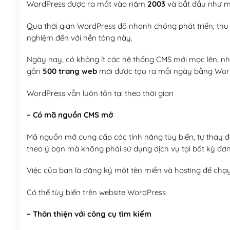
WordPress được ra mắt vào năm
2003
và bắt đầu như mộ
Qua thời gian WordPress đã nhanh chóng phát triển, thu h
nghiệm đến với nền tảng này.
Ngày nay, có không ít các hệ thống CMS mới mọc lên, như
gần
500 trang web
mới được tạo ra mỗi ngày bằng Wor
WordPress vẫn luôn tồn tại theo thời gian
– Có mã nguồn CMS mở
Mã nguồn mở cung cấp các tính năng tùy biến, tự thay đổi
theo ý bạn mà không phải sử dụng dịch vụ tại bất kỳ đơn
Việc của bạn là đăng ký một tên miền và hosting để chạ
Có thể tùy biến trên website WordPress
– Thân thiện với công cụ tìm kiếm