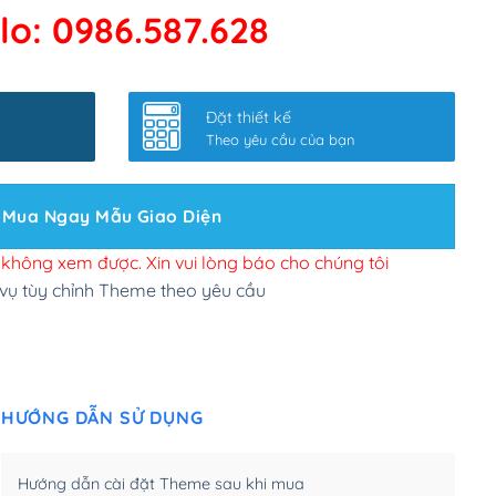
lo: 0986.587.628
 kết google, cập nhật sitemap
(+50,000₫)
nhanh
(+0₫)
Đặt thiết kế
ở slider chính
(+200,000₫)
Theo yêu cầu của bạn
 bộ site theo yêu cầu
(+150,000₫)
Mua Ngay Mẫu Giao Diện
 site Wordpress
(+100,000₫)
n để đăng web
(+300,000₫)
i không xem được. Xin vui lòng báo cho chúng tôi
 vụ tùy chỉnh Theme theo yêu cầu
u cầu tuỳ chọn
(+2,000,000₫)
.net .org (1 năm)
(+300,000₫)
HƯỚNG DẪN SỬ DỤNG
(1 năm)
(+550,000₫)
m)
(+450,000₫)
Hướng dẫn cài đặt Theme sau khi mua