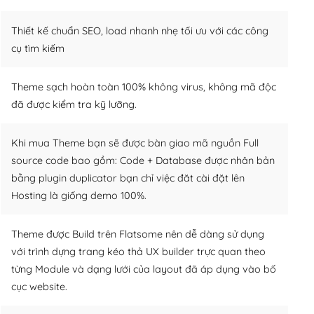
Thiết kế chuẩn SEO, load nhanh nhẹ tối ưu với các công
cụ tìm kiếm
Theme sạch hoàn toàn 100% không virus, không mã độc
đã được kiểm tra kỹ lưỡng.
Khi mua Theme bạn sẽ được bàn giao mã nguồn Full
source code bao gồm: Code + Database được nhân bản
bằng plugin duplicator bạn chỉ việc đăt cài đặt lên
Hosting là giống demo 100%.
Theme được Build trên Flatsome nên dễ dàng sử dụng
với trình dựng trang kéo thả UX builder trực quan theo
từng Module và dạng lưới của layout đã áp dụng vào bố
cục website.