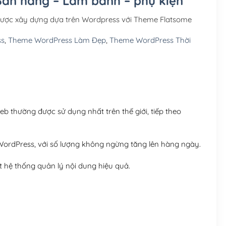
 Bán hàng – Làm bánh – phụ kiện
Hosting 3GB SSD (1 nă
được xây dựng dựa trên Wordpress với Theme Flatsome
Hosting 5GB SSD (1 nă
ss
,
Theme WordPress Làm Đẹp
,
Theme WordPress Thời
Hosting 8GB SSD (1 nă
 thường được sử dụng nhất trên thế giới, tiếp theo
ordPress, với số lượng không ngừng tăng lên hàng ngày.
 hệ thống quản lý nội dung hiệu quả.