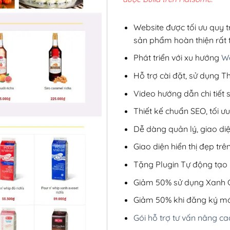
1,50
Website được tối ưu quy t
sản phẩm hoàn thiện rất t
Phát triển với xu hướng
We
Hỗ trợ cài đặt, sử dụng
Video hướng dẫn chi tiết
Thiết kế chuẩn SEO, tối 
Dễ dàng quản lý, giao di
Giao diện hiển thị đẹp trên
Tặng Plugin Tự động tạo b
Giảm 50% sử dụng Xanh C
Giảm 50% khi đăng ký mớ
Gói hỗ trợ tư vấn nâng ca