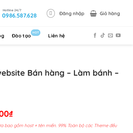
Đăng nhập
Giỏ hàng
0986.587.628
HOT
og
Đào tạo
Liên hệ
website Bán hàng – Làm bánh –
Giá
000
₫
hiện
chưa bao gồm host + tên miền. 99% Toàn bộ các Theme đều
tại