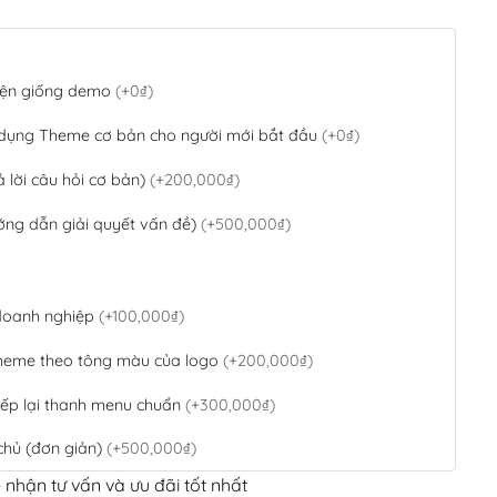
 diện giống demo
(+0₫)
 dụng Theme cơ bản cho người mới bắt đầu
(+0₫)
ả lời câu hỏi cơ bản)
(+200,000₫)
ớng dẫn giải quyết vấn đề)
(+500,000₫)
 doanh nghiệp
(+100,000₫)
theme theo tông màu của logo
(+200,000₫)
ếp lại thanh menu chuẩn
(+300,000₫)
chủ (đơn giản)
(+500,000₫)
 nhận tư vấn và ưu đãi tốt nhất
QR Code ngân hàng
(+100,000₫)