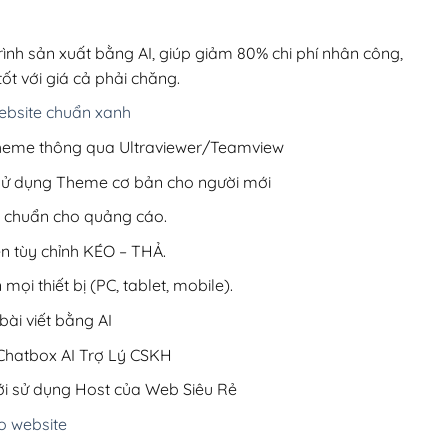
0,000₫.
là:
99,000₫.
rình sản xuất bằng AI, giúp giảm 80% chi phí nhân công,
ốt với giá cả phải chăng.
bsite chuẩn xanh
 Theme thông qua Ultraviewer/Teamview
 sử dụng Theme cơ bản cho người mới
ưu chuẩn cho quảng cáo.
ện tùy chỉnh KÉO – THẢ.
 mọi thiết bị (PC, tablet, mobile).
ài viết bằng AI
hatbox AI Trợ Lý CSKH
i sử dụng Host của Web Siêu Rẻ
o website