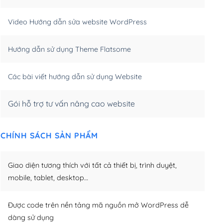
m)
(+550,000₫)
Video Hướng dẫn sửa website WordPress
m)
(+650,000₫)
Hướng dẫn sử dụng Theme Flatsome
m)
(+950,000₫)
Các bài viết hướng dẫn sử dụng Website
Gói hỗ trợ tư vấn nâng cao website
CHÍNH SÁCH SẢN PHẨM
Giao diện tương thích với tất cả thiết bị, trình duyệt,
mobile, tablet, desktop…
Được code trên nền tảng mã nguồn mở WordPress dễ
dàng sử dụng