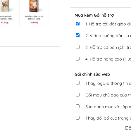
Mua kèm Gói hỗ trợ
1. Hỗ trợ cài đặt giao
2. Video hướng dẫn sử
3. Hỗ trợ cơ bản (Chỉ tr
4. Hỗ trợ nâng cao (Hư
Gói chỉnh sửa web
Thay logo & thông tin
Đổi màu chủ đạo của 
Sửa danh mục và sắp x
Thay đổi bố cục trang 
Để
Tích hợp thanh toán 