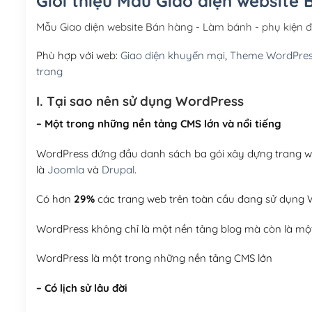
Giới thiệu Mẫu Giao diện website
Mẫu Giao diện website Bán hàng - Làm bánh - phụ kiện 
Phù hợp với web:
Giao diện khuyến mại
,
Theme WordPre
trang
I. Tại sao nên sử dụng WordPress
– Một trong những nền tảng CMS lớn và nổi tiếng
WordPress đứng đầu danh sách ba gói xây dựng trang web
là
Joomla
và
Drupal
.
Có hơn
29%
các trang web trên toàn cầu đang sử dụng W
WordPress không chỉ là một nền tảng blog mà còn là một
WordPress là một trong những nền tảng CMS lớn
– Có lịch sử lâu đời