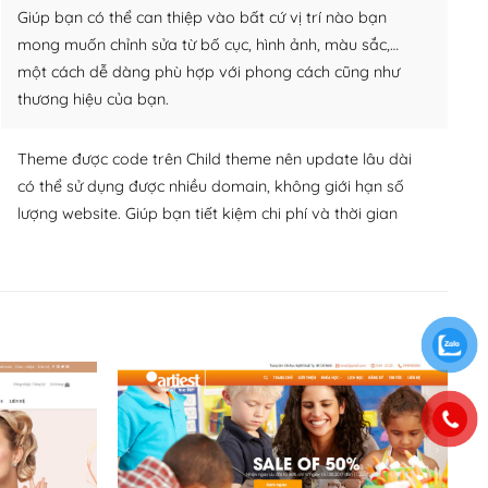
Giúp bạn có thể can thiệp vào bất cứ vị trí nào bạn
mong muốn chỉnh sửa từ bố cục, hình ảnh, màu sắc,…
một cách dễ dàng phù hợp với phong cách cũng như
thương hiệu của bạn.
Theme được code trên Child theme nên update lâu dài
có thể sử dụng được nhiều domain, không giới hạn số
lượng website. Giúp bạn tiết kiệm chi phí và thời gian