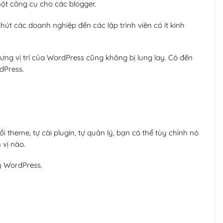
t công cụ cho các blogger.
út các doanh nghiệp đến các lập trình viên có ít kinh
ng vị trí của WordPress cũng không bị lung lay. Có đến
dPress.
 theme, tự cài plugin, tự quản lý, bạn có thể tùy chỉnh nó
 vị nào.
y WordPress.