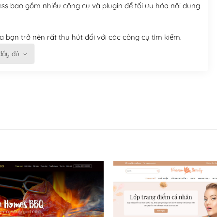
ess bao gồm nhiều công cụ và plugin để tối ưu hóa nội dung
 bạn trở nên rất thu hút đối với các công cụ tìm kiếm.
đầy đủ
n trở nên dễ dàng và nhanh chóng. Với kho Theme
ở nên hấp dẫn và đơn giản hơn.
kế tốt, bạn có thể tự sửa đổi. Nếu không bạn có thể tìm
ổng lồ được kiểm duyệt bởi các nhân viên và những người