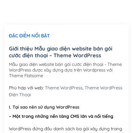
Thiết kế logo đơn giản để đăng web
(+300,000₫)
Chỉnh sửa site theo yêu cầu tuỳ chọn
(+2,000,000₫)
ĐẶC ĐIỂM NỔI BẬT
Mua thêm Host + Tên miền
Tên miền quốc tế .com .net .org (1 năm)
(+300,000₫)
Giới thiệu Mẫu giao diện website bán gói
cước điện thoại – Theme WordPress
Tên miền Việt Nam .vn (1 năm)
(+550,000₫)
Mẫu giao diện website bán gói cước điện thoại - Theme
Hosting 2GB SSD (1 năm)
(+450,000₫)
WordPress được xây dựng dựa trên Wordpress với
Theme Flatsome
Hosting 3GB SSD (1 năm)
(+550,000₫)
Phù hợp với web:
Theme WordPress
,
Theme WordPress
Hosting 5GB SSD (1 năm)
(+650,000₫)
Điện Thoại
Hosting 8GB SSD (1 năm)
(+950,000₫)
I. Tại sao nên sử dụng WordPress
– Một trong những nền tảng CMS lớn và nổi tiếng
WordPress đứng đầu danh sách ba gói xây dựng trang