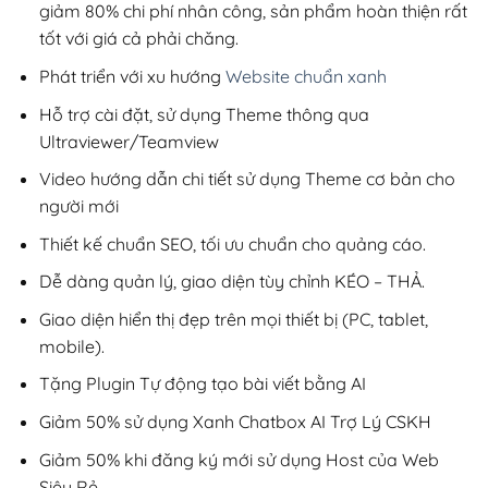
giảm 80% chi phí nhân công, sản phẩm hoàn thiện rất
tốt với giá cả phải chăng.
Phát triển với xu hướng
Website chuẩn xanh
Hỗ trợ cài đặt, sử dụng Theme thông qua
Ultraviewer/Teamview
Video hướng dẫn chi tiết sử dụng Theme cơ bản cho
người mới
Thiết kế chuẩn SEO, tối ưu chuẩn cho quảng cáo.
Dễ dàng quản lý, giao diện tùy chỉnh KÉO – THẢ.
Giao diện hiển thị đẹp trên mọi thiết bị (PC, tablet,
mobile).
Tặng Plugin Tự động tạo bài viết bằng AI
Giảm 50% sử dụng Xanh Chatbox AI Trợ Lý CSKH
Giảm 50% khi đăng ký mới sử dụng Host của Web
Siêu Rẻ