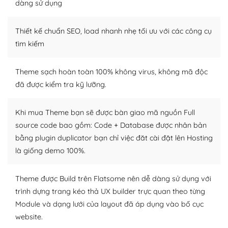
tìm kiếm chúng trên Internet hoặc nhờ chuyên gia.
dàng sử dụng
Dễ dàng tùy chỉnh trên WordPress
Thiết kế chuẩn SEO, load nhanh nhẹ tối ưu với các công cụ
– Sở hữu một cộng đồng lớn, sẵn sàng hỗ trợ
tìm kiếm
WordPress là nơi lưu trữ cho một diễn đàn cộng đồng
Theme sạch hoàn toàn 100% không virus, không mã độc
khổng lồ được kiểm duyệt bởi các nhân viên và những
đã được kiểm tra kỹ lưỡng.
người cuồng tín WordPress.
Nếu bạn gặp khó khăn, bạn có thể lên mạng và tìm
Khi mua Theme bạn sẽ được bàn giao mã nguồn Full
kiếm những cộng đồng WordPress, họ sẽ giúp bạn trả
source code bao gồm: Code + Database được nhân bản
lời, giải đáp vấn đề của bạn.
bằng plugin duplicator bạn chỉ việc đăt cài đặt lên Hosting
là giống demo 100%.
Cộng đồng sử dụng WordPress sẵn sàng hỗ trợ bạn
– Đa dạng plugin và themes
Theme được Build trên Flatsome nên dễ dàng sử dụng với
trình dựng trang kéo thả UX builder trực quan theo từng
Plugin mở rộng là thành phần cài đặt thêm vào
Module và dạng lưới của layout đã áp dụng vào bố cục
WordPress để tăng thêm các tính năng cần thiết. Có
website.
nhiều plugin trả phí hoặc miễn phí.