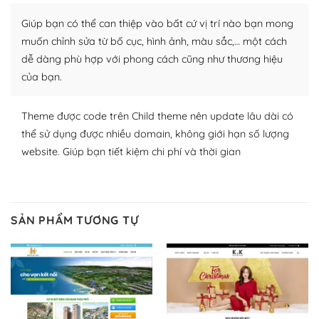
Nhờ lượng người dùng đông đảo, thư viện themes và
Giúp bạn có thể can thiệp vào bất cứ vị trí nào bạn mong
plugin của WordPress rất phong phú. Bạn có thể thỏa
muốn chỉnh sửa từ bố cục, hình ảnh, màu sắc,… một cách
thích chọn lựa plugin và themes phù hợp cho mục đích
dễ dàng phù hợp với phong cách cũng như thương hiệu
lập website của mình.
của bạn.
WordPress đa dạng plugin và themes
Theme được code trên Child theme nên update lâu dài có
– Dễ sử dụng
thể sử dụng được nhiều domain, không giới hạn số lượng
website. Giúp bạn tiết kiệm chi phí và thời gian
Với mọi Hosting bất kỳ thì WordPress đều có thể dễ
dàng thiết lập vì thực tế nó đã cung cấp khoảng 60%
toàn bộ web.
SẢN PHẨM TƯƠNG TỰ
Và bạn có toàn quyền tự do khi quyết định nơi lưu trữ
trang web WordPress của bạn.
Dễ dàng lựa chọn Hosting cho website WordPress
– Bảo mật cực tốt