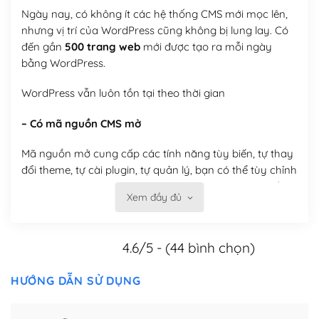
Ngày nay, có không ít các hệ thống CMS mới mọc lên,
nhưng vị trí của WordPress cũng không bị lung lay. Có
đến gần
500 trang web
mới được tạo ra mỗi ngày
bằng WordPress.
WordPress vẫn luôn tồn tại theo thời gian
– Có mã nguồn CMS mở
Mã nguồn mở cung cấp các tính năng tùy biến, tự thay
đổi theme, tự cài plugin, tự quản lý, bạn có thể tùy chỉnh
nó theo ý bạn mà không phải sử dụng dịch vụ tại bất
Xem đầy đủ
kỳ đơn vị nào.
Việc của bạn là đăng ký một tên miền và hosting để
4.6/5 - (44 bình chọn)
chạy WordPress.
Có thể tùy biến trên website WordPress
HƯỚNG DẪN SỬ DỤNG
– Thân thiện với công cụ tìm kiếm