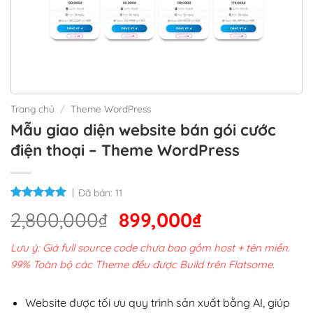
Trang chủ
/
Theme WordPress
Mẫu giao diện website bán gói cước
điện thoại – Theme WordPress
Đã bán:
11
Giá
Giá
2,800,000
₫
899,000
₫
gốc
hiện
Lưu ý: Giá full source code chưa bao gồm host + tên miền.
là:
tại
99% Toàn bộ các Theme đều được Build trên Flatsome.
2,800,000₫.
là:
899,000₫.
Website được tối ưu quy trình sản xuất bằng AI, giúp