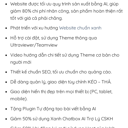
200,000₫.
Website được tối ưu quy trình sản xuất bằng AI, giúp
giảm 80% chi phí nhân công, sản phẩm hoàn thiện rất
tốt với giá cả phải chăng.
Phát triển với xu hướng
Website chuẩn xanh
Hỗ trợ cài đặt, sử dụng Theme thông qua
Ultraviewer/Teamview
Video hướng dẫn chi tiết sử dụng Theme cơ bản cho
người mới
Thiết kế chuẩn SEO, tối ưu chuẩn cho quảng cáo.
Dễ dàng quản lý, giao diện tùy chỉnh KÉO – THẢ.
Giao diện hiển thị đẹp trên mọi thiết bị (PC, tablet,
mobile).
Tặng Plugin Tự động tạo bài viết bằng AI
Giảm 50% sử dụng Xanh Chatbox AI Trợ Lý CSKH