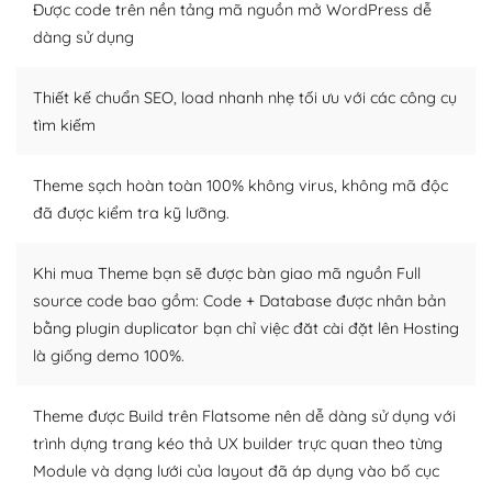
Được code trên nền tảng mã nguồn mở WordPress dễ
Dễ dàng tùy chỉnh trên WordPress
dàng sử dụng
– Sở hữu một cộng đồng lớn, sẵn sàng hỗ trợ
Thiết kế chuẩn SEO, load nhanh nhẹ tối ưu với các công cụ
WordPress là nơi lưu trữ cho một diễn đàn cộng đồng
tìm kiếm
khổng lồ được kiểm duyệt bởi các nhân viên và những
người cuồng tín WordPress.
Theme sạch hoàn toàn 100% không virus, không mã độc
đã được kiểm tra kỹ lưỡng.
Nếu bạn gặp khó khăn, bạn có thể lên mạng và tìm
kiếm những cộng đồng WordPress, họ sẽ giúp bạn trả
lời, giải đáp vấn đề của bạn.
Khi mua Theme bạn sẽ được bàn giao mã nguồn Full
source code bao gồm: Code + Database được nhân bản
Cộng đồng sử dụng WordPress sẵn sàng hỗ trợ bạn
bằng plugin duplicator bạn chỉ việc đăt cài đặt lên Hosting
là giống demo 100%.
– Đa dạng plugin và themes
Plugin mở rộng là thành phần cài đặt thêm vào
Theme được Build trên Flatsome nên dễ dàng sử dụng với
WordPress để tăng thêm các tính năng cần thiết. Có
trình dựng trang kéo thả UX builder trực quan theo từng
nhiều plugin trả phí hoặc miễn phí.
Module và dạng lưới của layout đã áp dụng vào bố cục