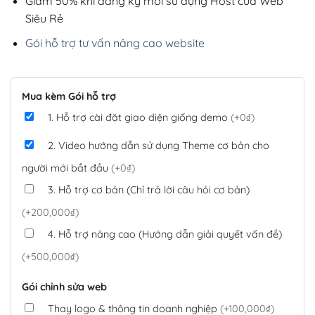
Giảm 50% khi đăng ký mới sử dụng Host của Web
Siêu Rẻ
Gói hỗ trợ tư vấn nâng cao website
Mua kèm Gói hỗ trợ
1. Hỗ trợ cài đặt giao diện giống demo
(+0₫)
2. Video hướng dẫn sử dụng Theme cơ bản cho
người mới bắt đầu
(+0₫)
3. Hỗ trợ cơ bản (Chỉ trả lời câu hỏi cơ bản)
(+200,000₫)
4. Hỗ trợ nâng cao (Hướng dẫn giải quyết vấn đề)
(+500,000₫)
Gói chỉnh sửa web
Thay logo & thông tin doanh nghiệp
(+100,000₫)