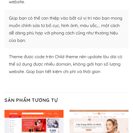
website.
Nhờ lượng người dùng đông đảo, thư viện themes và
plugin của WordPress rất phong phú. Bạn có thể thỏa
Giúp bạn có thể can thiệp vào bất cứ vị trí nào bạn mong
thích chọn lựa plugin và themes phù hợp cho mục đích
lập website của mình.
muốn chỉnh sửa từ bố cục, hình ảnh, màu sắc,… một cách
dễ dàng phù hợp với phong cách cũng như thương hiệu
WordPress đa dạng plugin và themes
của bạn.
– Dễ sử dụng
Theme được code trên Child theme nên update lâu dài có
Với mọi Hosting bất kỳ thì WordPress đều có thể dễ
thể sử dụng được nhiều domain, không giới hạn số lượng
dàng thiết lập vì thực tế nó đã cung cấp khoảng 60%
website. Giúp bạn tiết kiệm chi phí và thời gian
toàn bộ web.
Và bạn có toàn quyền tự do khi quyết định nơi lưu trữ
trang web WordPress của bạn.
SẢN PHẨM TƯƠNG TỰ
Dễ dàng lựa chọn Hosting cho website WordPress
– Bảo mật cực tốt