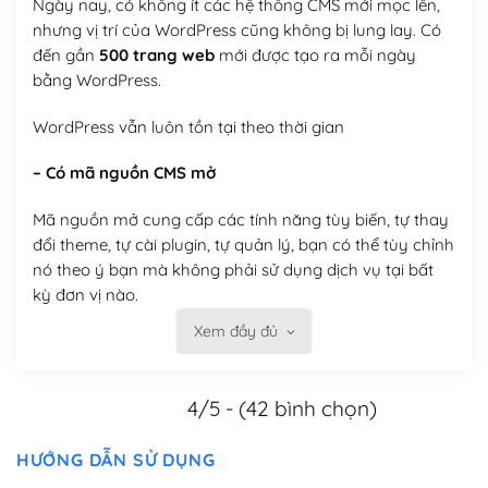
Ngày nay, có không ít các hệ thống CMS mới mọc lên,
nhưng vị trí của WordPress cũng không bị lung lay. Có
đến gần
500 trang web
mới được tạo ra mỗi ngày
bằng WordPress.
WordPress vẫn luôn tồn tại theo thời gian
– Có mã nguồn CMS mở
Mã nguồn mở cung cấp các tính năng tùy biến, tự thay
đổi theme, tự cài plugin, tự quản lý, bạn có thể tùy chỉnh
nó theo ý bạn mà không phải sử dụng dịch vụ tại bất
kỳ đơn vị nào.
Xem đầy đủ
Việc của bạn là đăng ký một tên miền và hosting để
chạy WordPress.
4/5 - (42 bình chọn)
Có thể tùy biến trên website WordPress
– Thân thiện với công cụ tìm kiếm
HƯỚNG DẪN SỬ DỤNG