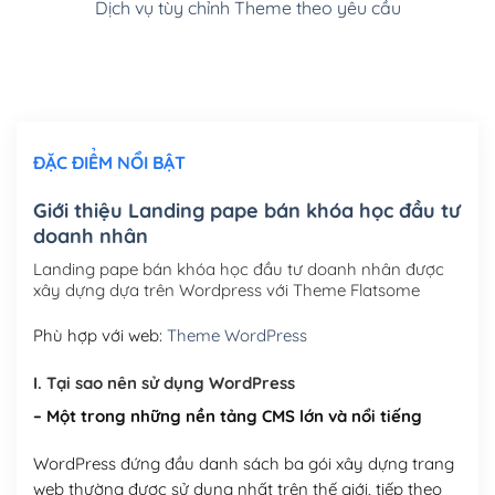
Dịch vụ tùy chỉnh Theme theo yêu cầu
Cài đặt SMTP Mail cho site Wordpress
(+100,000₫)
Thiết kế logo đơn giản để đăng web
(+300,000₫)
Chỉnh sửa site theo yêu cầu tuỳ chọn
(+2,000,000₫)
ĐẶC ĐIỂM NỔI BẬT
Mua thêm Host + Tên miền
Tên miền quốc tế .com .net .org (1 năm)
(+300,000₫)
Giới thiệu Landing pape bán khóa học đầu tư
doanh nhân
Tên miền Việt Nam .vn (1 năm)
(+550,000₫)
Landing pape bán khóa học đầu tư doanh nhân được
Hosting 2GB SSD (1 năm)
(+450,000₫)
xây dựng dựa trên Wordpress với Theme Flatsome
Hosting 3GB SSD (1 năm)
(+550,000₫)
Phù hợp với web:
Theme WordPress
Hosting 5GB SSD (1 năm)
(+650,000₫)
I. Tại sao nên sử dụng WordPress
– Một trong những nền tảng CMS lớn và nổi tiếng
Hosting 8GB SSD (1 năm)
(+950,000₫)
WordPress đứng đầu danh sách ba gói xây dựng trang
web thường được sử dụng nhất trên thế giới, tiếp theo