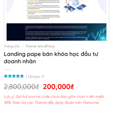
Trang chủ
/
Theme WordPress
Landing pape bán khóa học đầu tư
doanh nhân
Đã bán:
11
Giá
Giá
2,800,000
₫
200,000
₫
gốc
hiện
Lưu ý: Giá full source code chưa bao gồm host + tên miền.
là:
tại
99% Toàn bộ các Theme đều được Build trên Flatsome.
2,800,000₫.
là: