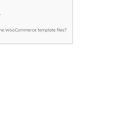
”
ome WooCommerce template files?