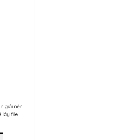
ạn giải nén
 lấy file