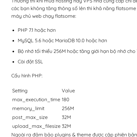
Thường thì khi mua hosting hay VPS nhà cung cấp chỉ đ
các bạn không tăng thông số lên thì khả năng flatsome s
máy chủ web chạy flatsome:
PHP 7.1 hoặc hơn
MySQL 5.6 hoặc MariaDB 10.0 hoặc hơn
Bộ nhớ tối thiểu 256M hoặc tăng giới hạn bộ nhớ ch
Cài đặt SSL
Cấu hình PHP:
Setting
Value
max_execution_time
180
memory_limit
256M
post_max_size
32M
upload_max_filesize
32M
Ngoài ra đảm bảo plugins & theme được cập phiên bản ổ