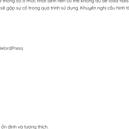
ể thông số ở mức nhất định nên có thể không đủ để load flat
ẽ gặp sự cố trong quá trình sử dụng. Khuyến nghị cấu hình tố
o WordPress
n định và tương thích.