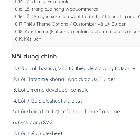
Lỗi chia sẻ Facebook
Lỗi trang cửa hàng WooCommerce
Lỗi “Are you sure you want to do this? Please try again
Thiếu Theme Options / Customizer và UX Builder
Your theme (Flatsome) contains outdated copies of s
Kết luận
Nội dung chính
Cấu hình hosting, VPS tối thiểu để sử dụng flatsome
Lỗi Flatsome không Load được UX Builder
Lỗi Chrome developer console.
Lỗi thiếu Stylesheet style.css
Lỗi không lưu được cấu hình theme flatsome
Định dạng SVG
Lỗi thiếu Stylesheet