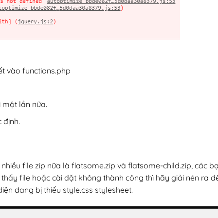
ết vào functions.php
 một lần nữa.
 định.
nhiều file zip nữa là flatsome.zip và flatsome-child.zip, các b
 thấy file hoặc cài đặt không thành công thì hãy giải nén ra để
diện đang bị thiếu style.css stylesheet.