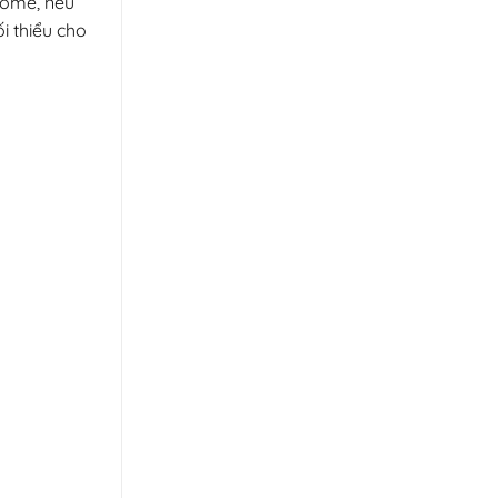
some, nếu
i thiểu cho