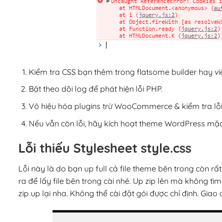
Kiểm tra CSS bạn thêm trong flatsome builder hay vi
Bật theo dõi log để phát hiện lỗi PHP.
Vô hiệu hóa plugins trừ WooCommerce & kiểm tra lỗi
Nếu vẫn còn lỗi, hãy kích hoạt theme WordPress mặc
Lỗi thiếu Stylesheet style.css
Lỗi này là do bạn up full cả file theme bên trong còn rất 
ra để lấy file bên trong cài nhé. Up zip lên mà không tìm
zip up lại nha. Không thể cài đặt gói được chỉ định. Giao 