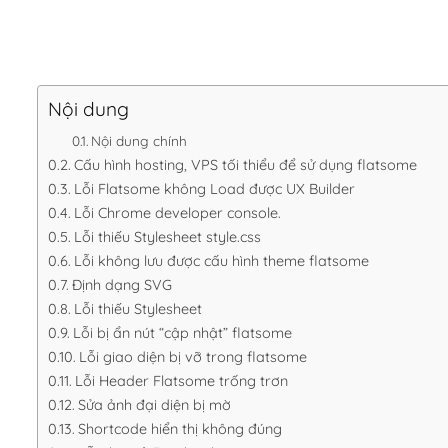
Nội dung
Nội dung chính
Cấu hình hosting, VPS tối thiểu để sử dụng flatsome
Lỗi Flatsome không Load được UX Builder
Lỗi Chrome developer console.
Lỗi thiếu Stylesheet style.css
Lỗi không lưu được cấu hình theme flatsome
Định dạng SVG
Lỗi thiếu Stylesheet
Lỗi bị ẩn nút “cập nhật” flatsome
Lỗi giao diện bị vỡ trong flatsome
Lỗi Header Flatsome trống trơn
Sửa ảnh đại diện bị mờ
Shortcode hiển thị không đúng