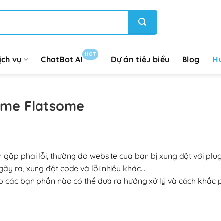
HOT
ịch vụ
ChatBot AI
Dự án tiêu biểu
Blog
H
heme Flatsome
n gặp phải lỗi, thường do website của bạn bị xung đột với plu
gây ra, xung đột code và lỗi nhiều khác…
úp các bạn phần nào có thể đưa ra hướng xử lý và cách khắc 