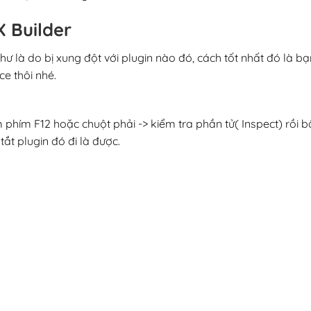
 Builder
hư là do bị xung đột với plugin nào đó, cách tốt nhất đó là bạ
e thôi nhé.
m phím F12 hoặc chuột phải -> kiểm tra phần tử( Inspect) rồi 
ắt plugin đó đi là được.