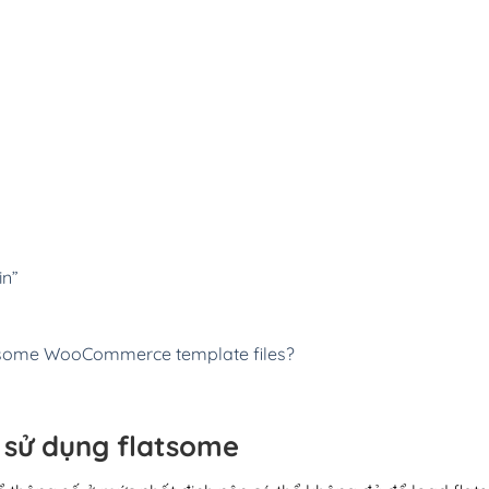
in”
f some WooCommerce template files?
ể sử dụng flatsome