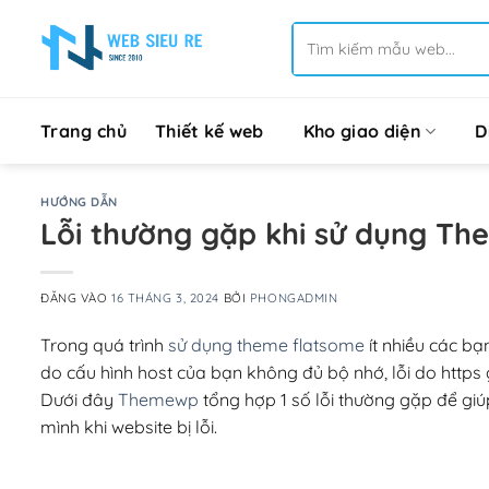
Bỏ
Tìm
qua
kiếm:
nội
dung
Trang chủ
Thiết kế web
Kho giao diện
D
HƯỚNG DẪN
Lỗi thường gặp khi sử dụng T
ĐĂNG VÀO
16 THÁNG 3, 2024
BỞI
PHONGADMIN
Trong quá trình
sử dụng theme flatsome
ít nhiều các bạ
do cấu hình host của bạn không đủ bộ nhớ, lỗi do https 
Dưới đây
Themewp
tổng hợp 1 số lỗi thường gặp để gi
mình khi website bị lỗi.