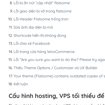
Lỗi bị ẩn nút “cập nhật” flatsome
Lỗi giao diện bị vỡ trong flatsome
Lỗi Header Flatsome trống trơn
Sửa ảnh đại diện bị mờ
Shortcode hiển thị không đúng
Lỗi chia sẻ Facebook
Lỗi trang cửa hàng WooCommerce
Lỗi “Are you sure you want to do this? Please try aga
Thiếu Theme Options / Customizer và UX Builder
Your theme (Flatsome) contains outdated copies o
Kết luận
Cấu hình hosting, VPS tối thiểu đ