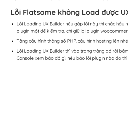
Lỗi Flatsome không Load được UX
Lỗi Loading UX Builder nếu gặp lỗi này thì chắc hầu n
plugin một để kiểm tra, chỉ giữ lại plugin woocommerc
Tăng cấu hình thông số PHP, cấu hình hosting lên nhé
Lỗi Loading UX Builder thì vào trang trắng đó rồi bấ
Console xem báo đỏ gì, nếu báo lỗi plugin nào đó thì t