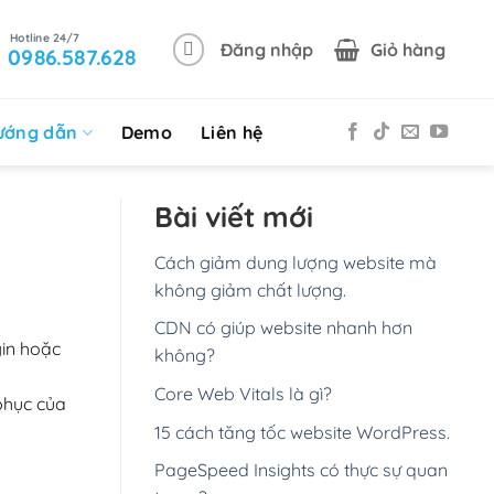
Đăng nhập
Giỏ hàng
0986.587.628
ướng dẫn
Demo
Liên hệ
Bài viết mới
Cách giảm dung lượng website mà
không giảm chất lượng.
CDN có giúp website nhanh hơn
gin hoặc
không?
Core Web Vitals là gì?
phục của
15 cách tăng tốc website WordPress.
PageSpeed Insights có thực sự quan