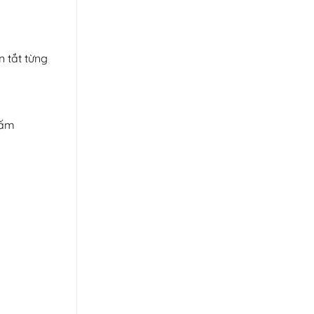
n tắt từng
bấm