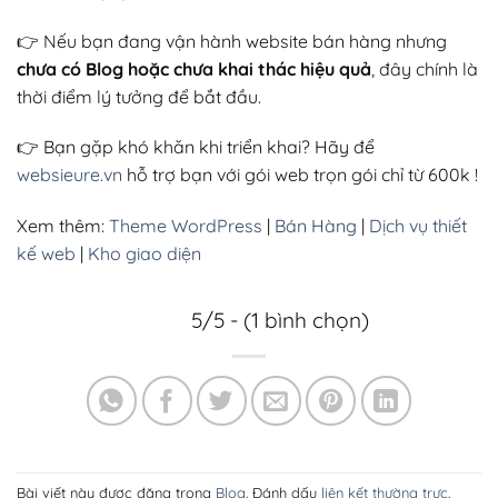
👉 Nếu bạn đang vận hành website bán hàng nhưng
chưa có Blog hoặc chưa khai thác hiệu quả
, đây chính là
thời điểm lý tưởng để bắt đầu.
👉 Bạn gặp khó khăn khi triển khai? Hãy để
websieure.vn
hỗ trợ bạn với gói web trọn gói chỉ từ 600k !
Xem thêm:
Theme WordPress
|
Bán Hàng
|
Dịch vụ thiết
kế web
|
Kho giao diện
5/5 - (1 bình chọn)
Bài viết này được đăng trong
Blog
. Đánh dấu
liên kết thường trực
.