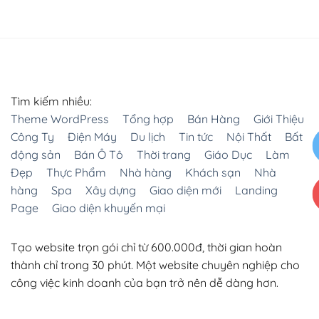
Tìm kiếm nhiều:
Theme WordPress
Tổng hợp
Bán Hàng
Giới Thiệu
Công Ty
Điện Máy
Du lịch
Tin tức
Nội Thất
Bất
động sản
Bán Ô Tô
Thời trang
Giáo Dục
Làm
Đẹp
Thực Phẩm
Nhà hàng
Khách sạn
Nhà
hàng
Spa
Xây dựng
Giao diện mới
Landing
Page
Giao diện khuyến mại
Tạo website trọn gói chỉ từ 600.000đ, thời gian hoàn
thành chỉ trong 30 phút. Một website chuyên nghiệp cho
công việc kinh doanh của bạn trở nên dễ dàng hơn.