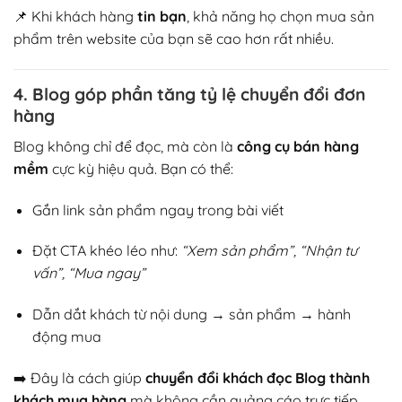
📌 Khi khách hàng
tin bạn
, khả năng họ chọn mua sản
phẩm trên website của bạn sẽ cao hơn rất nhiều.
4. Blog góp phần tăng tỷ lệ chuyển đổi đơn
hàng
Blog không chỉ để đọc, mà còn là
công cụ bán hàng
mềm
cực kỳ hiệu quả. Bạn có thể:
Gắn link sản phẩm ngay trong bài viết
Đặt CTA khéo léo như:
“Xem sản phẩm”, “Nhận tư
vấn”, “Mua ngay”
Dẫn dắt khách từ nội dung → sản phẩm → hành
động mua
➡️ Đây là cách giúp
chuyển đổi khách đọc Blog thành
khách mua hàng
mà không cần quảng cáo trực tiếp.