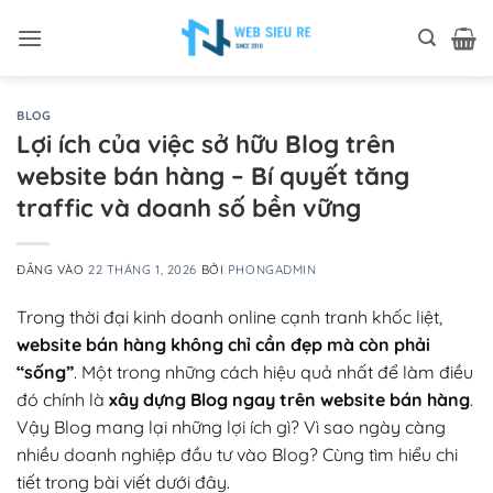
Bỏ
qua
nội
dung
BLOG
Lợi ích của việc sở hữu Blog trên
website bán hàng – Bí quyết tăng
traffic và doanh số bền vững
ĐĂNG VÀO
22 THÁNG 1, 2026
BỞI
PHONGADMIN
Trong thời đại kinh doanh online cạnh tranh khốc liệt,
website bán hàng không chỉ cần đẹp mà còn phải
“sống”
. Một trong những cách hiệu quả nhất để làm điều
đó chính là
xây dựng Blog ngay trên website bán hàng
.
Vậy Blog mang lại những lợi ích gì? Vì sao ngày càng
nhiều doanh nghiệp đầu tư vào Blog? Cùng tìm hiểu chi
tiết trong bài viết dưới đây.