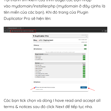
vào mydomain/installer.php (mydomain ở đây cjinhs là
tên miền của các bạn). Khi đó trang của Plugin
Duplicator Pro sẽ hiện lên:
Các bạn tick chọn và dòng I have read and accept all
terms & notices sau đó click Next để tiếp tục nha.