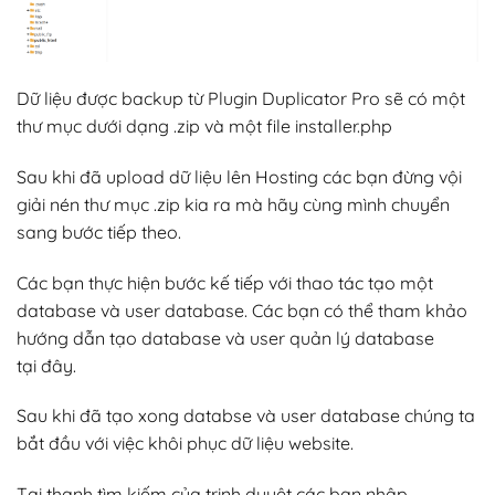
Dữ liệu được backup từ Plugin Duplicator Pro sẽ có một
thư mục dưới dạng .zip và một file installer.php
Sau khi đã upload dữ liệu lên Hosting các bạn đừng vội
giải nén thư mục .zip kia ra mà hãy cùng mình chuyển
sang bước tiếp theo.
Các bạn thực hiện bước kế tiếp với thao tác tạo một
database và user database. Các bạn có thể tham khảo
hướng dẫn tạo database và user quản lý database
tại đây.
Sau khi đã tạo xong databse và user database chúng ta
bắt đầu với việc khôi phục dữ liệu website.
Tại thanh tìm kiếm của trinh duyệt các bạn nhập