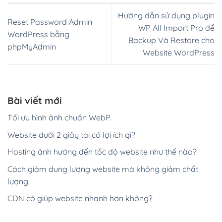
Tìm kiếm nhiều:
Theme WordPress
Tổng hợp
Bán Hàng
Giới Thiệu
Công Ty
Điện Máy
Du lịch
Tin tức
Nội Thất
Bất
động sản
Bán Ô Tô
Thời trang
Giáo Dục
Làm
Đẹp
Thực Phẩm
Nhà hàng
Khách sạn
Nhà
hàng
Spa
Xây dựng
Giao diện mới
Landing
Page
Giao diện khuyến mại
Tạo website trọn gói chỉ từ 600.000đ, thời gian hoàn
thành chỉ trong 30 phút. Một website chuyên nghiệp cho
công việc kinh doanh của bạn trở nên dễ dàng hơn.