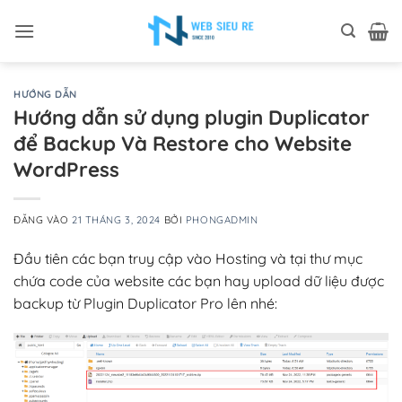
Bỏ
qua
nội
dung
HƯỚNG DẪN
Hướng dẫn sử dụng plugin Duplicator
để Backup Và Restore cho Website
WordPress
ĐĂNG VÀO
21 THÁNG 3, 2024
BỞI
PHONGADMIN
Đầu tiên các bạn truy cập vào Hosting và tại thư mục
chứa code của website các bạn hay upload dữ liệu được
backup từ Plugin Duplicator Pro lên nhé: