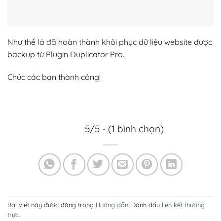
WordPress bằng
Backup Và Restore cho
phpMyAdmin
Website WordPress
Bài viết mới
Tối ưu hình ảnh chuẩn WebP.
Website dưới 2 giây tải có lợi ích gì?
Hosting ảnh hưởng đến tốc độ website như thế nào?
Cách giảm dung lượng website mà không giảm chất
lượng.
CDN có giúp website nhanh hơn không?