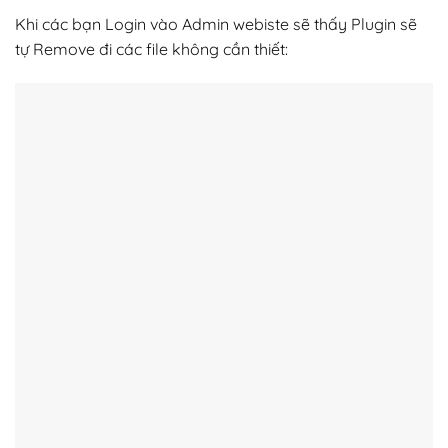
Như thế lả đã hoàn thành khôi phục dữ liệu website được
backup từ Plugin Duplicator Pro.
Chúc các bạn thành công!
5/5 - (1 bình chọn)
Bài viết này được đăng trong
Hướng dẫn
. Đánh dấu
liên kết thường
trực
.
Hướng dẫn sử dụng plugin
Reset Password Admin
WP All Import Pro để