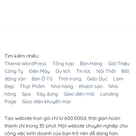
Web Siêu Rẻ
Lô A06, Tầng 1, CC HomeCity, 177 Trung Kính, Yên Hòa,
Cầu Giấy, Hà Nội
Hotline :
0986.587.628
Email :
websieure28@gmail.com
Website:
websieure.vn
KẾT NỐI VỚI CHÚNG TÔI