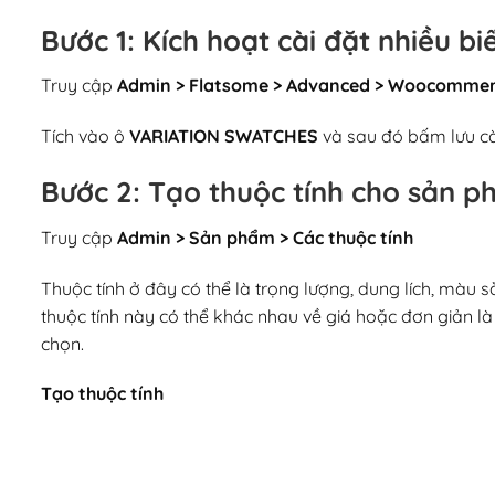
Bước 1: Kích hoạt cài đặt nhiều bi
Truy cập
Admin > Flatsome > Advanced > Woocomme
Tích vào ô
VARIATION SWATCHES
và sau đó bấm lưu cà
Bước 2: Tạo thuộc tính cho sản 
Truy cập
Admin > Sản phẩm > Các thuộc tính
Thuộc tính ở đây có thể là trọng lượng, dung lích, màu sắc
thuộc tính này có thể khác nhau về giá hoặc đơn giản l
chọn.
Tạo thuộc tính