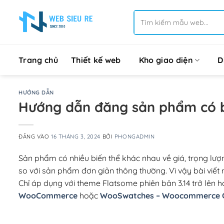
Bỏ
Tìm
qua
kiếm:
nội
dung
Trang chủ
Thiết kế web
Kho giao diện
D
HƯỚNG DẪN
Hướng dẫn đăng sản phẩm có 
ĐĂNG VÀO
16 THÁNG 3, 2024
BỞI
PHONGADMIN
Sản phẩm có nhiều biến thể khác nhau về giá, trọng lượng
so với sản phẩm đơn giản thông thường. Vì vậy bài viết 
Chỉ áp dụng với theme Flatsome phiên bản 3.14 trở lên h
WooCommerce
hoặc
WooSwatches – Woocommerce Co