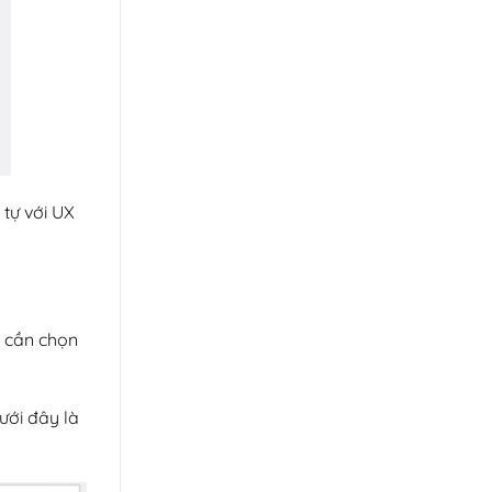
 tự với UX
 cần chọn
dưới đây là