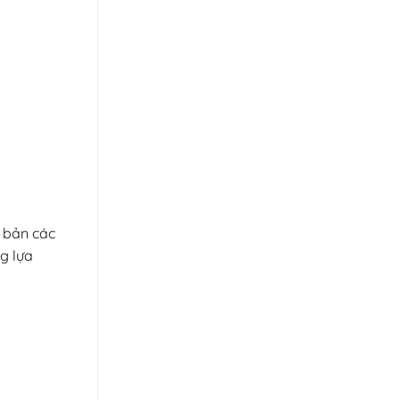
ơ bản các
g lựa