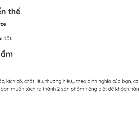
ến thể
rce
i đặt.
phẩm
, kích cỡ, chất liệu, thương hiệu,.. theo định nghĩa của bạn, c
à bạn muốn tách ra thành 2 sản phẩm riêng biệt để khách hàn