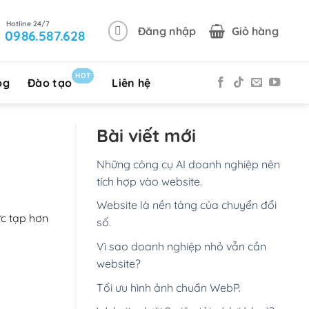
Đăng nhập
Giỏ hàng
0986.587.628
HOT
og
Đào tạo
Liên hệ
Bài viết mới
Những công cụ AI doanh nghiệp nên
tích hợp vào website.
Website là nền tảng của chuyển đổi
ức tạp hơn
số.
Vì sao doanh nghiệp nhỏ vẫn cần
website?
Tối ưu hình ảnh chuẩn WebP.