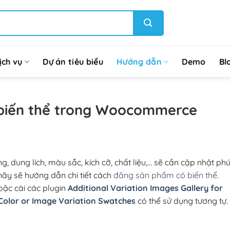
ịch vụ
Dự án tiêu biểu
Hướng dẫn
Demo
Bl
biến thể trong Woocommerce
, dung lích, màu sắc, kích cỡ, chất liệu,… sẽ cần cập nhật ph
nãy sẽ hướng dẫn chi tiết cách
đăng sản phẩm có biến thể
.
oặc cài các plugin
Additional Variation Images Gallery for
lor or Image Variation Swatches
có thể sử dụng tương tự.