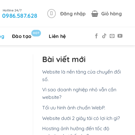
Đăng nhập
Giỏ hàng
0986.587.628
HOT
og
Đào tạo
Liên hệ
Bài viết mới
Website là nền tảng của chuyển đổi
số.
Vì sao doanh nghiệp nhỏ vẫn cần
website?
Tối ưu hình ảnh chuẩn WebP.
Website dưới 2 giây tải có lợi ích gì?
Hosting ảnh hưởng đến tốc độ