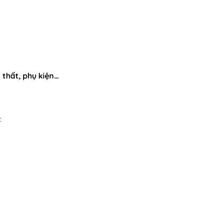
 thất, phụ kiện…
: