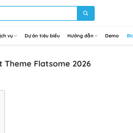
ịch vụ
Dự án tiêu biểu
Hướng dẫn
Demo
Bl
iết Theme Flatsome 2026