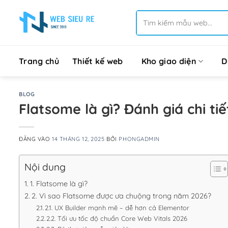
Bỏ
Tìm
qua
kiếm:
nội
dung
Trang chủ
Thiết kế web
Kho giao diện
D
BLOG
Flatsome là gì? Đánh giá chi t
ĐĂNG VÀO
14 THÁNG 12, 2025
BỞI
PHONGADMIN
Nội dung
1. Flatsome là gì?
2. Vì sao Flatsome được ưa chuộng trong năm 2026?
2.1. UX Builder mạnh mẽ – dễ hơn cả Elementor
2.2. Tối ưu tốc độ chuẩn Core Web Vitals 2026