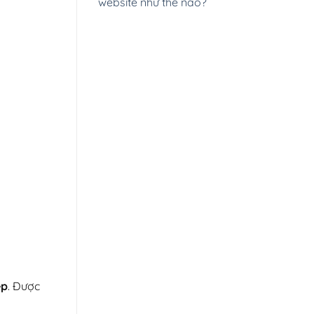
website như thế nào?
ệp
. Được