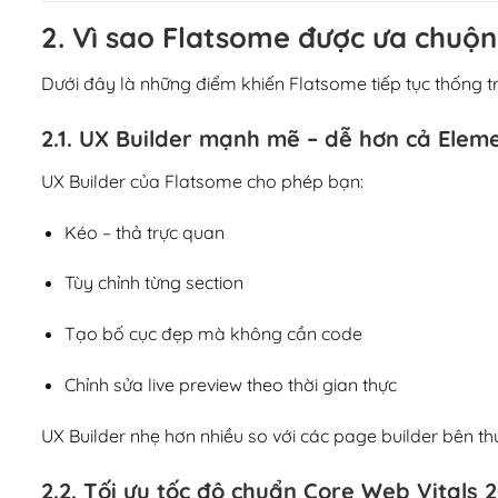
2. Vì sao Flatsome được ưa chuộ
Dưới đây là những điểm khiến Flatsome tiếp tục thống t
2.1. UX Builder mạnh mẽ – dễ hơn cả Elem
UX Builder của Flatsome cho phép bạn:
Kéo – thả trực quan
Tùy chỉnh từng section
Tạo bố cục đẹp mà không cần code
Chỉnh sửa live preview theo thời gian thực
UX Builder nhẹ hơn nhiều so với các page builder bên th
2.2. Tối ưu tốc độ chuẩn Core Web Vitals 