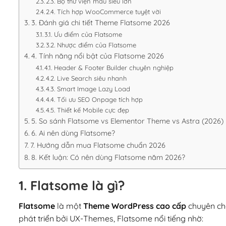
2.3. Bộ thư viện mẫu siêu lớn
2.4. Tích hợp WooCommerce tuyệt vời
3. Đánh giá chi tiết Theme Flatsome 2026
3.1. Ưu điểm của Flatsome
3.2. Nhược điểm của Flatsome
4. Tính năng nổi bật của Flatsome 2026
4.1. Header & Footer Builder chuyên nghiệp
4.2. Live Search siêu nhanh
4.3. Smart Image Lazy Load
4.4. Tối ưu SEO Onpage tích hợp
4.5. Thiết kế Mobile cực đẹp
5. So sánh Flatsome vs Elementor Theme vs Astra (2026)
6. Ai nên dùng Flatsome?
7. Hướng dẫn mua Flatsome chuẩn 2026
8. Kết luận: Có nên dùng Flatsome năm 2026?
1. Flatsome là gì?
Flatsome
là một
Theme WordPress cao cấp
chuyên c
phát triển bởi UX-Themes, Flatsome nổi tiếng nhờ: