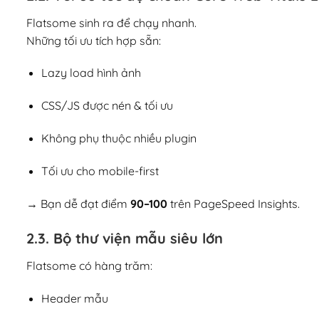
Flatsome sinh ra để chạy nhanh.
Những tối ưu tích hợp sẵn:
Lazy load hình ảnh
CSS/JS được nén & tối ưu
Không phụ thuộc nhiều plugin
Tối ưu cho mobile-first
→ Bạn dễ đạt điểm
90–100
trên PageSpeed Insights.
2.3. Bộ thư viện mẫu siêu lớn
Flatsome có hàng trăm:
Header mẫu