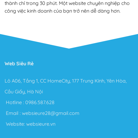
thành chỉ trong 30 phút. Một website chuyên nghiệp cho
công việc kinh doanh của bạn trở nên dễ dàng hơn.
Web Siêu Rẻ
Lô A06, Tầng 1, CC HomeCity, 177 Trung Kính, Yên Hòa,
Cầu Giấy, Hà Nội
Hotline :
0986.587.628
Email :
websieure28@gmail.com
Website:
websieure.vn