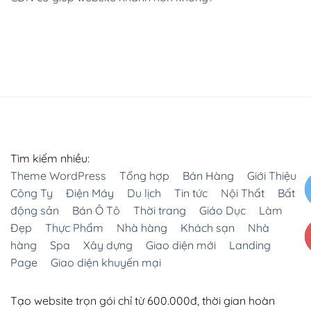
Tìm kiếm nhiều:
Theme WordPress
Tổng hợp
Bán Hàng
Giới Thiệu
Công Ty
Điện Máy
Du lịch
Tin tức
Nội Thất
Bất
động sản
Bán Ô Tô
Thời trang
Giáo Dục
Làm
Đẹp
Thực Phẩm
Nhà hàng
Khách sạn
Nhà
hàng
Spa
Xây dựng
Giao diện mới
Landing
Page
Giao diện khuyến mại
Tạo website trọn gói chỉ từ 600.000đ, thời gian hoàn