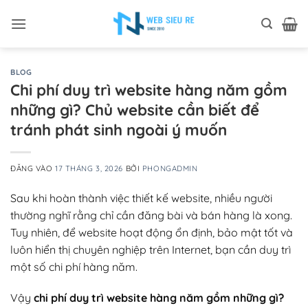
Bỏ
qua
nội
dung
BLOG
Chi phí duy trì website hàng năm gồm
những gì? Chủ website cần biết để
tránh phát sinh ngoài ý muốn
ĐĂNG VÀO
17 THÁNG 3, 2026
BỞI
PHONGADMIN
Sau khi hoàn thành việc thiết kế website, nhiều người
thường nghĩ rằng chỉ cần đăng bài và bán hàng là xong.
Tuy nhiên, để website hoạt động ổn định, bảo mật tốt và
luôn hiển thị chuyên nghiệp trên Internet, bạn cần duy trì
một số chi phí hàng năm.
Vậy
chi phí duy trì website hàng năm gồm những gì?