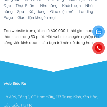
Đẹp
Thực Phẩm
Nhà hàng
Khách sạn
Nhà
hàng
Spa
Xây dựng
Giao diện mới
Landing
Page
Giao diện khuyến mại
Tạo website trọn gói chỉ từ 600.000đ, thời gian hoàn
thành chỉ trong 30 phút. Một website chuyên nghiệp cho
công việc kinh doanh của bạn trở nên dễ dàng hơn.
Web Siêu Rẻ
Lô A06, Tầng 1, CC HomeCity, 177 Trung Kính, Yên Hòa,
Cầu Giấy, Hà Nội