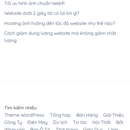
Tối ưu hình ảnh chuẩn WebP.
Website dưới 2 giây tải có lợi ích gì?
Hosting ảnh hưởng đến tốc độ website như thế nào?
Cách giảm dung lượng website mà không giảm chất
lượng.
Tìm kiếm nhiều:
Theme WordPress
Tổng hợp
Bán Hàng
Giới Thiệu
Công Ty
Điện Máy
Du lịch
Tin tức
Nội Thất
Bất
động sản
Bán Ô Tô
Thời trang
Giáo Dục
Làm