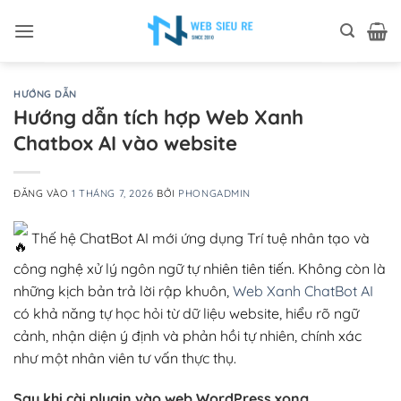
Bỏ
qua
nội
dung
HƯỚNG DẪN
Hướng dẫn tích hợp Web Xanh
Chatbox AI vào website
ĐĂNG VÀO
1 THÁNG 7, 2026
BỞI
PHONGADMIN
Thế hệ ChatBot AI mới ứng dụng Trí tuệ nhân tạo và
công nghệ xử lý ngôn ngữ tự nhiên tiên tiến. Không còn là
những kịch bản trả lời rập khuôn,
Web Xanh ChatBot AI
có khả năng tự học hỏi từ dữ liệu website, hiểu rõ ngữ
cảnh, nhận diện ý định và phản hồi tự nhiên, chính xác
như một nhân viên tư vấn thực thụ.
Sau khi cài plugin vào web WordPress xong.