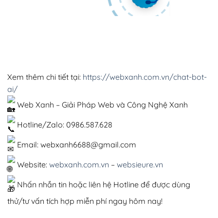
Xem thêm chi tiết tại:
https://webxanh.com.vn/chat-bot-
ai/
Web Xanh – Giải Pháp Web và Công Nghệ Xanh
Hotline/Zalo: 0986.587.628
Email:
webxanh6688@gmail.com
Website:
webxanh.com.vn
–
websieure.vn
Nhấn nhắn tin hoặc liên hệ Hotline để được dùng
thử/tư vấn tích hợp miễn phí ngay hôm nay!