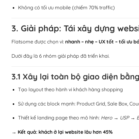
Không có tối ưu mobile (chiếm 70% traffic)
3. Giải pháp: Tái xây dựng web
Flatsome được chọn vì:
nhanh – nhẹ – UX tốt – tối ưu 
Dưới đây là 6 nhóm giải pháp đã triển khai.
3.1 Xây lại toàn bộ giao diện bằn
Tạo layout theo hành vi khách hàng shopping
Sử dụng các block mạnh: Product Grid, Sale Box, Co
Thiết kế landing page theo mô hình:
Hero → USP → Be
→ Kết quả: khách ở lại website lâu hơn 45%