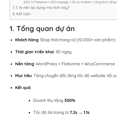
3. Flatsome + SEO onpage + tối ưu mobile = Công thức tăn
7. Ai nên áp dụng mô hình này?
Kết luận
1. Tổng quan dự án
Khách hàng
: Shop thời trang nữ (10.000+ sản phẩm)
Thời gian triển khai
: 90 ngày
Nền tảng
: WordPress + Flatsome + WooCommerce
Mục tiêu
: Tăng chuyển đổi, tăng tốc độ website, tối ư
Kết quả
:
Doanh thu tăng
300%
Tốc độ tải trang từ
7.2s → 1.1s