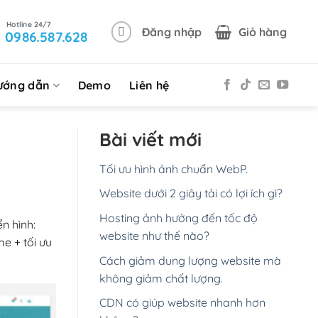
Đăng nhập
Giỏ hàng
0986.587.628
ướng dẫn
Demo
Liên hệ
Bài viết mới
Tối ưu hình ảnh chuẩn WebP.
Website dưới 2 giây tải có lợi ích gì?
Hosting ảnh hưởng đến tốc độ
ển hình:
website như thế nào?
e + tối ưu
Cách giảm dung lượng website mà
không giảm chất lượng.
CDN có giúp website nhanh hơn