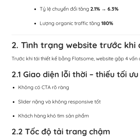
Tỷ lệ chuyển đổi tăng
2.1% → 6.3%
Lượng organic traffic tăng
180%
2. Tình trạng website trước kh
Trước khi tái thiết kế bằng Flatsome, website gặp 4 vấn
2.1 Giao diện lỗi thời – thiếu tối 
Không có CTA rõ ràng
Slider nặng và không responsive tốt
Khách hàng khó tìm sản phẩm
2.2 Tốc độ tải trang chậm