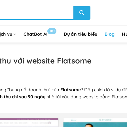
HOT
ịch vụ
ChatBot AI
Dự án tiêu biểu
Blog
H
hu với website Flatsome
ăng “bùng nổ doanh thu” của
Flatsome
? Đây chính là ví dụ đi
 thu chỉ sau 90 ngày
nhờ tái xây dựng website bằng Flatsom