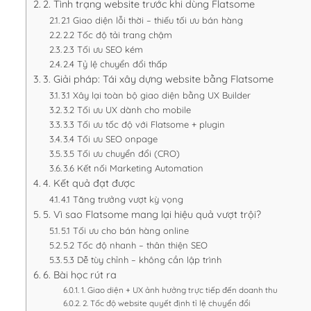
2. Tình trạng website trước khi dùng Flatsome
2.1 Giao diện lỗi thời – thiếu tối ưu bán hàng
2.2 Tốc độ tải trang chậm
2.3 Tối ưu SEO kém
2.4 Tỷ lệ chuyển đổi thấp
3. Giải pháp: Tái xây dựng website bằng Flatsome
3.1 Xây lại toàn bộ giao diện bằng UX Builder
3.2 Tối ưu UX dành cho mobile
3.3 Tối ưu tốc độ với Flatsome + plugin
3.4 Tối ưu SEO onpage
3.5 Tối ưu chuyển đổi (CRO)
3.6 Kết nối Marketing Automation
4. Kết quả đạt được
4.1 Tăng trưởng vượt kỳ vọng
5. Vì sao Flatsome mang lại hiệu quả vượt trội?
5.1 Tối ưu cho bán hàng online
5.2 Tốc độ nhanh – thân thiện SEO
5.3 Dễ tùy chỉnh – không cần lập trình
6. Bài học rút ra
1. Giao diện + UX ảnh hưởng trực tiếp đến doanh thu
2. Tốc độ website quyết định tỉ lệ chuyển đổi