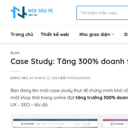
Bỏ
Tìm
qua
kiếm:
nội
dung
Trang chủ
Thiết kế web
Kho giao diện
D
BLOG
Case Study: Tăng 300% doanh t
ĐĂNG VÀO
24 THÁNG 12, 2025
BỞI
PHONGADMIN
Bạn đang tìm một case study thực tế chứng minh khả n
một shop thời trang online đạt
tăng trưởng 300% doanh
UX – SEO – tốc độ.