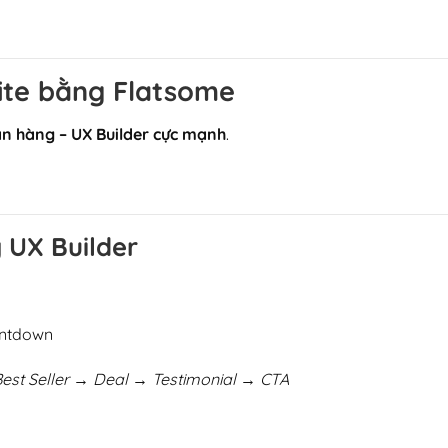
site bằng Flatsome
bán hàng – UX Builder cực mạnh
.
g UX Builder
untdown
st Seller → Deal → Testimonial → CTA