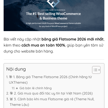
Bài viết này cập nhật
bảng giá Flatsome 2026 mới nhất
,
kèm theo
cách mua an toàn 100%
, giúp bạn yên tâm sử
dụng cho website bán hàng.
Nội dung
🎯 1. Bảng giá Theme Flatsome 2026 (Chính hãng từ
UXThemes)
🔹 Giá bán lẻ chính hãng
🎯 2. Giá mua qua đối tác uy tín tại Việt Nam (2026)
🚨 3. Cảnh báo khi mua Flatsome giá rẻ (Theme Null,
Theme Lậu)