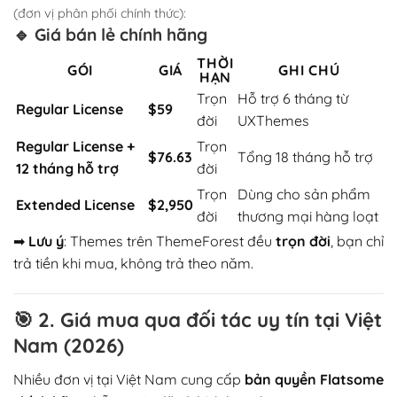
(đơn vị phân phối chính thức):
🔹 Giá bán lẻ chính hãng
THỜI
GÓI
GIÁ
GHI CHÚ
HẠN
Trọn
Hỗ trợ 6 tháng từ
Regular License
$59
đời
UXThemes
Regular License +
Trọn
$76.63
Tổng 18 tháng hỗ trợ
12 tháng hỗ trợ
đời
Trọn
Dùng cho sản phẩm
Extended License
$2,950
đời
thương mại hàng loạt
➡
Lưu ý
: Themes trên ThemeForest đều
trọn đời
, bạn chỉ
trả tiền khi mua, không trả theo năm.
🎯
2. Giá mua qua đối tác uy tín tại Việt
Nam (2026)
Nhiều đơn vị tại Việt Nam cung cấp
bản quyền Flatsome