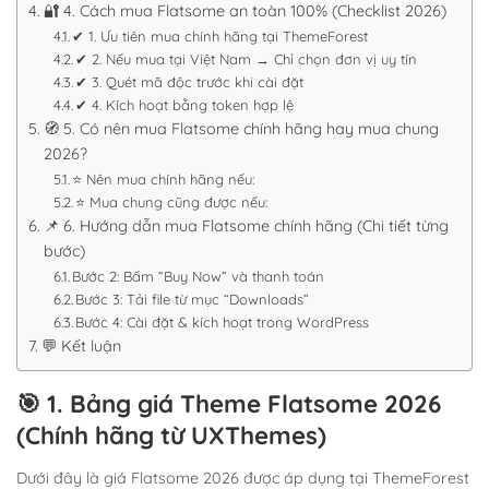
🔐 4. Cách mua Flatsome an toàn 100% (Checklist 2026)
✔ 1. Ưu tiên mua chính hãng tại ThemeForest
✔ 2. Nếu mua tại Việt Nam → Chỉ chọn đơn vị uy tín
✔ 3. Quét mã độc trước khi cài đặt
✔ 4. Kích hoạt bằng token hợp lệ
🧭 5. Có nên mua Flatsome chính hãng hay mua chung
2026?
⭐ Nên mua chính hãng nếu:
⭐ Mua chung cũng được nếu:
📌 6. Hướng dẫn mua Flatsome chính hãng (Chi tiết từng
bước)
Bước 2: Bấm “Buy Now” và thanh toán
Bước 3: Tải file từ mục “Downloads”
Bước 4: Cài đặt & kích hoạt trong WordPress
💬 Kết luận
🎯
1. Bảng giá Theme Flatsome 2026
(Chính hãng từ UXThemes)
Dưới đây là giá Flatsome 2026 được áp dụng tại ThemeForest