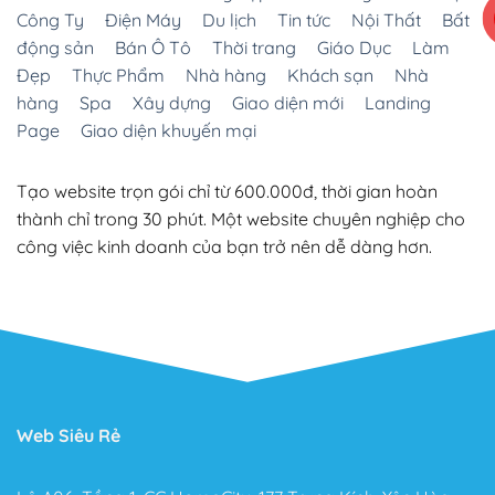
Công Ty
Điện Máy
Du lịch
Tin tức
Nội Thất
Bất
động sản
Bán Ô Tô
Thời trang
Giáo Dục
Làm
Đẹp
Thực Phẩm
Nhà hàng
Khách sạn
Nhà
hàng
Spa
Xây dựng
Giao diện mới
Landing
Page
Giao diện khuyến mại
Tạo website trọn gói chỉ từ 600.000đ, thời gian hoàn
thành chỉ trong 30 phút. Một website chuyên nghiệp cho
công việc kinh doanh của bạn trở nên dễ dàng hơn.
Web Siêu Rẻ