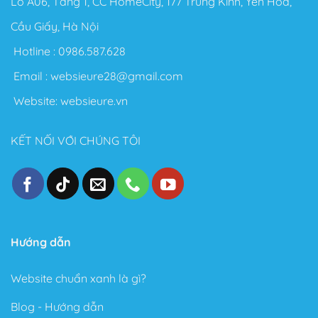
Lô A06, Tầng 1, CC HomeCity, 177 Trung Kính, Yên Hòa,
Cầu Giấy, Hà Nội
Hotline :
0986.587.628
Email :
websieure28@gmail.com
Website:
websieure.vn
KẾT NỐI VỚI CHÚNG TÔI
Hướng dẫn
Website chuẩn xanh là gì?
Blog - Hướng dẫn