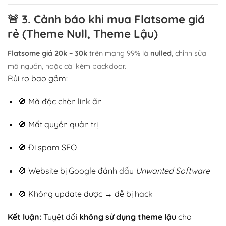
🚨
3. Cảnh báo khi mua Flatsome giá
rẻ (Theme Null, Theme Lậu)
Flatsome giá 20k – 30k
trên mạng 99% là
nulled
, chỉnh sửa
mã nguồn, hoặc cài kèm backdoor.
Rủi ro bao gồm:
🚫 Mã độc chèn link ẩn
🚫 Mất quyền quản trị
🚫 Đi spam SEO
🚫 Website bị Google đánh dấu
Unwanted Software
🚫 Không update được → dễ bị hack
Kết luận:
Tuyệt đối
không sử dụng theme lậu
cho