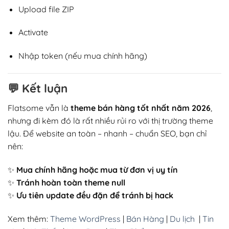
Upload file ZIP
Activate
Nhập token (nếu mua chính hãng)
💬
Kết luận
Flatsome vẫn là
theme bán hàng tốt nhất năm 2026
,
nhưng đi kèm đó là rất nhiều rủi ro với thị trường theme
lậu. Để website an toàn – nhanh – chuẩn SEO, bạn chỉ
nên:
✨
Mua chính hãng hoặc mua từ đơn vị uy tín
✨
Tránh hoàn toàn theme null
✨
Ưu tiên update đều đặn để tránh bị hack
Xem thêm:
Theme WordPress
|
Bán Hàng
|
Du lịch
|
Tin