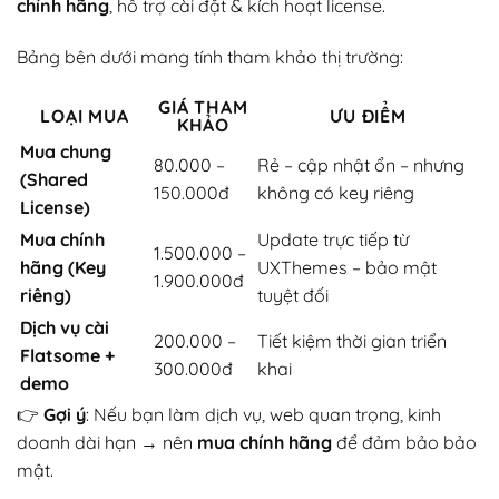
chính hãng
, hỗ trợ cài đặt & kích hoạt license.
Bảng bên dưới mang tính tham khảo thị trường:
GIÁ THAM
LOẠI MUA
ƯU ĐIỂM
KHẢO
Mua chung
80.000 –
Rẻ – cập nhật ổn – nhưng
(Shared
150.000đ
không có key riêng
License)
Mua chính
Update trực tiếp từ
1.500.000 –
hãng (Key
UXThemes – bảo mật
1.900.000đ
riêng)
tuyệt đối
Dịch vụ cài
200.000 –
Tiết kiệm thời gian triển
Flatsome +
300.000đ
khai
demo
👉
Gợi ý
: Nếu bạn làm dịch vụ, web quan trọng, kinh
doanh dài hạn → nên
mua chính hãng
để đảm bảo bảo
mật.