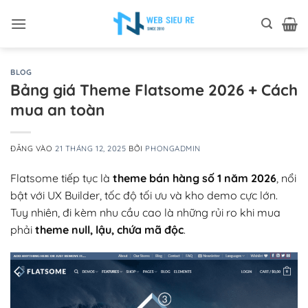
Bỏ
qua
nội
dung
BLOG
Bảng giá Theme Flatsome 2026 + Cách
mua an toàn
ĐĂNG VÀO
21 THÁNG 12, 2025
BỞI
PHONGADMIN
Flatsome tiếp tục là
theme bán hàng số 1 năm 2026
, nổi
bật với UX Builder, tốc độ tối ưu và kho demo cực lớn.
Tuy nhiên, đi kèm nhu cầu cao là những rủi ro khi mua
phải
theme null, lậu, chứa mã độc
.