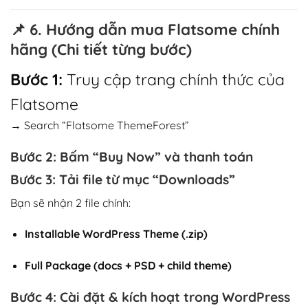
📌
6. Hướng dẫn mua Flatsome chính
hãng (Chi tiết từng bước)
Bước 1:
Truy cập trang chính thức của
Flatsome
→ Search “Flatsome ThemeForest”
Bước 2:
Bấm “Buy Now” và thanh toán
Bước 3:
Tải file từ mục “Downloads”
Bạn sẽ nhận 2 file chính:
Installable WordPress Theme (.zip)
Full Package (docs + PSD + child theme)
Bước 4:
Cài đặt & kích hoạt trong WordPress