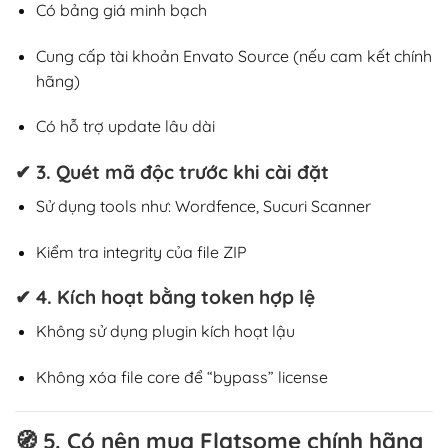
Có bảng giá minh bạch
Cung cấp tài khoản Envato Source (nếu cam kết chính
hãng)
Có hỗ trợ update lâu dài
✔ 3. Quét mã độc trước khi cài đặt
Sử dụng tools như: Wordfence, Sucuri Scanner
Kiểm tra integrity của file ZIP
✔ 4. Kích hoạt bằng
token hợp lệ
Không sử dụng plugin kích hoạt lậu
Không xóa file core để “bypass” license
🧭
5. Có nên mua Flatsome chính hãng