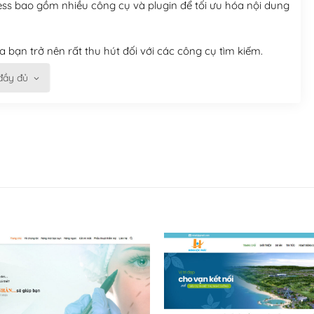
ess bao gồm nhiều công cụ và plugin để tối ưu hóa nội dung
 bạn trở nên rất thu hút đối với các công cụ tìm kiếm.
đầy đủ
n trở nên dễ dàng và nhanh chóng. Với kho Theme
ở nên hấp dẫn và đơn giản hơn.
kế tốt, bạn có thể tự sửa đổi. Nếu không bạn có thể tìm
ổng lồ được kiểm duyệt bởi các nhân viên và những người