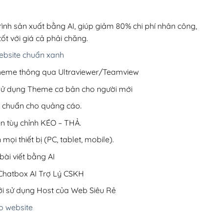
00,000₫.
là:
600,000₫.
rình sản xuất bằng AI, giúp giảm 80% chi phí nhân công,
ốt với giá cả phải chăng.
bsite chuẩn xanh
 Theme thông qua Ultraviewer/Teamview
 sử dụng Theme cơ bản cho người mới
ưu chuẩn cho quảng cáo.
ện tùy chỉnh KÉO – THẢ.
 mọi thiết bị (PC, tablet, mobile).
ài viết bằng AI
hatbox AI Trợ Lý CSKH
i sử dụng Host của Web Siêu Rẻ
o website