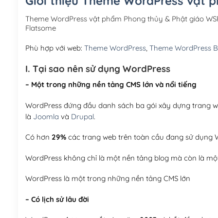
Giới thiệu Theme WordPress vật 
Theme WordPress vật phẩm Phong thủy & Phật giáo WSR
Flatsome
Phù hợp với web:
Theme WordPress
,
Theme WordPress 
I. Tại sao nên sử dụng WordPress
– Một trong những nền tảng CMS lớn và nổi tiếng
WordPress đứng đầu danh sách ba gói xây dựng trang web
là
Joomla
và
Drupal
.
Có hơn
29%
các trang web trên toàn cầu đang sử dụng W
WordPress không chỉ là một nền tảng blog mà còn là một
WordPress là một trong những nền tảng CMS lớn
– Có lịch sử lâu đời