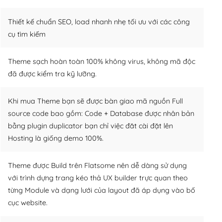
Thiết kế chuẩn SEO, load nhanh nhẹ tối ưu với các công
cụ tìm kiếm
Theme sạch hoàn toàn 100% không virus, không mã độc
đã được kiểm tra kỹ lưỡng.
Khi mua Theme bạn sẽ được bàn giao mã nguồn Full
source code bao gồm: Code + Database được nhân bản
bằng plugin duplicator bạn chỉ việc đăt cài đặt lên
Hosting là giống demo 100%.
Theme được Build trên Flatsome nên dễ dàng sử dụng
với trình dựng trang kéo thả UX builder trực quan theo
từng Module và dạng lưới của layout đã áp dụng vào bố
cục website.