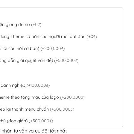
 diện giống demo
(+0₫)
 dụng Theme cơ bản cho người mới bắt đầu
(+0₫)
ả lời câu hỏi cơ bản)
(+200,000₫)
ớng dẫn giải quyết vấn đề)
(+500,000₫)
 doanh nghiệp
(+100,000₫)
theme theo tông màu của logo
(+200,000₫)
ếp lại thanh menu chuẩn
(+300,000₫)
chủ (đơn giản)
(+500,000₫)
 nhận tư vấn và ưu đãi tốt nhất
QR Code ngân hàng
(+100,000₫)