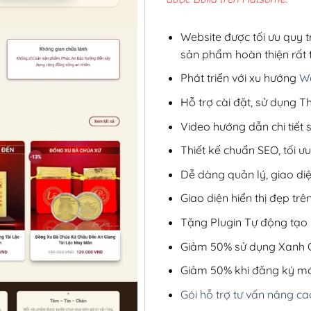
2,8
Website được tối ưu quy t
sản phẩm hoàn thiện rất t
Phát triển với xu hướng
We
Hỗ trợ cài đặt, sử dụng
Video hướng dẫn chi tiết
Thiết kế chuẩn SEO, tối 
Dễ dàng quản lý, giao di
Giao diện hiển thị đẹp trên
Tặng Plugin Tự động tạo b
Giảm 50% sử dụng Xanh C
Giảm 50% khi đăng ký mớ
Gói hỗ trợ tư vấn nâng ca