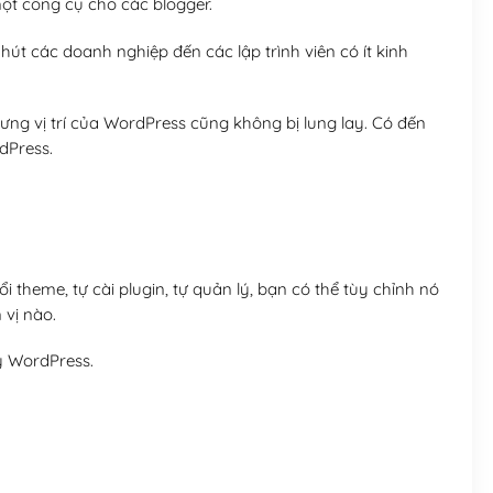
t công cụ cho các blogger.
út các doanh nghiệp đến các lập trình viên có ít kinh
ng vị trí của WordPress cũng không bị lung lay. Có đến
dPress.
 theme, tự cài plugin, tự quản lý, bạn có thể tùy chỉnh nó
 vị nào.
y WordPress.