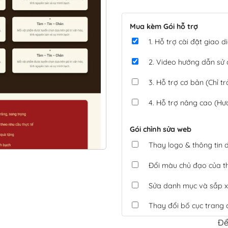
Mua kèm Gói hỗ trợ
1. Hỗ trợ cài đặt giao
2. Video hướng dẫn sử
3. Hỗ trợ cơ bản (Chỉ tr
4. Hỗ trợ nâng cao (Hư
Gói chỉnh sửa web
Thay logo & thông tin
Đổi màu chủ đạo của 
Sửa danh mục và sắp x
Thay đổi bố cục trang 
Để
Tích hợp thanh toán 