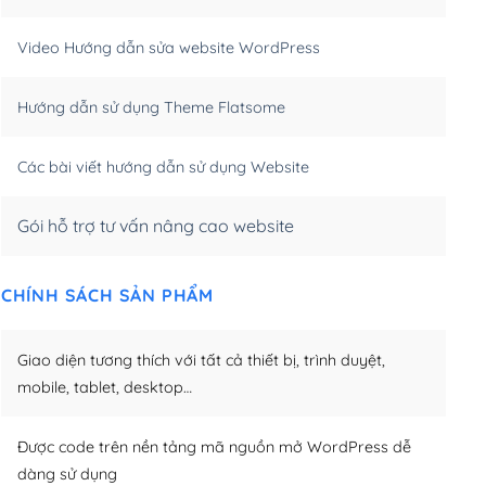
m)
(+550,000₫)
Video Hướng dẫn sửa website WordPress
m)
(+650,000₫)
Hướng dẫn sử dụng Theme Flatsome
m)
(+950,000₫)
Các bài viết hướng dẫn sử dụng Website
Gói hỗ trợ tư vấn nâng cao website
CHÍNH SÁCH SẢN PHẨM
Giao diện tương thích với tất cả thiết bị, trình duyệt,
mobile, tablet, desktop…
Được code trên nền tảng mã nguồn mở WordPress dễ
dàng sử dụng