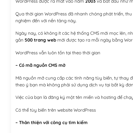
WordPress được ra mắt vào năm
2003
và bắt đầu như mộ
Qua thời gian WordPress đã nhanh chóng phát triển, thu h
nghiệm đến với nền tảng này.
Ngày nay, có không ít các hệ thống CMS mới mọc lên, như
gần
500 trang web
mới được tạo ra mỗi ngày bằng Wor
WordPress vẫn luôn tồn tại theo thời gian
– Có mã nguồn CMS mở
Mã nguồn mở cung cấp các tính năng tùy biến, tự thay đổi
theo ý bạn mà không phải sử dụng dịch vụ tại bất kỳ đơn
Việc của bạn là đăng ký một tên miền và hosting để chạ
Có thể tùy biến trên website WordPress
– Thân thiện với công cụ tìm kiếm