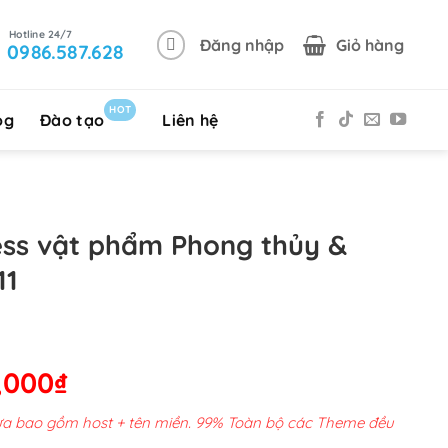
Đăng nhập
Giỏ hàng
0986.587.628
HOT
og
Đào tạo
Liên hệ
ss vật phẩm Phong thủy &
11
Giá
,000
₫
hiện
chưa bao gồm host + tên miền. 99% Toàn bộ các Theme đều
tại