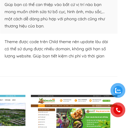
Giúp bạn có thể can thiệp vào bất cứ vị trí nào bạn
mong muốn chỉnh sửa từ bố cục, hình ảnh, màu sắc,…
một cách dễ dàng phù hợp với phong cách cũng như
thương hiệu của bạn.
Theme được code trên Child theme nên update lâu dài
có thể sử dụng được nhiều domain, không giới hạn số
lượng website. Giúp bạn tiết kiệm chi phí và thời gian