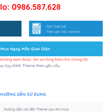
lo: 0986.587.628
 kết google, cập nhật sitemap
(+50,000₫)
nhanh
(+0₫)
Đặt thiết kế
ở slider chính
(+200,000₫)
Theo yêu cầu của bạn
 bộ site theo yêu cầu
(+150,000₫)
Mua Ngay Mẫu Giao Diện
 site Wordpress
(+100,000₫)
n để đăng web
(+300,000₫)
i không xem được. Xin vui lòng báo cho chúng tôi
 vụ tùy chỉnh Theme theo yêu cầu
u cầu tuỳ chọn
(+2,000,000₫)
.net .org (1 năm)
(+300,000₫)
HƯỚNG DẪN SỬ DỤNG
(1 năm)
(+550,000₫)
m)
(+450,000₫)
Hướng dẫn cài đặt Theme sau khi mua