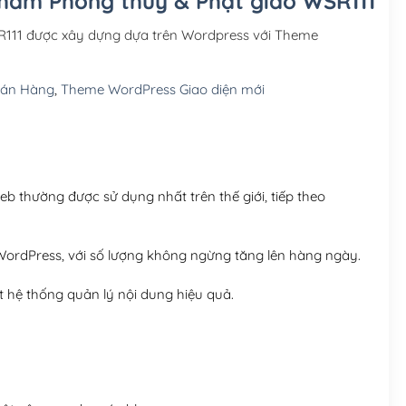
phẩm Phong thủy & Phật giáo WSR111
Hosting 3GB SSD (1 nă
111 được xây dựng dựa trên Wordpress với Theme
Hosting 5GB SSD (1 nă
Bán Hàng
,
Theme WordPress Giao diện mới
Hosting 8GB SSD (1 nă
 thường được sử dụng nhất trên thế giới, tiếp theo
ordPress, với số lượng không ngừng tăng lên hàng ngày.
 hệ thống quản lý nội dung hiệu quả.