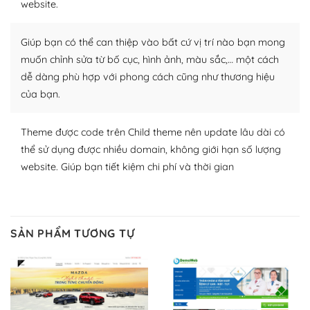
website.
Nhờ lượng người dùng đông đảo, thư viện themes và
plugin của WordPress rất phong phú. Bạn có thể thỏa
Giúp bạn có thể can thiệp vào bất cứ vị trí nào bạn mong
thích chọn lựa plugin và themes phù hợp cho mục đích
lập website của mình.
muốn chỉnh sửa từ bố cục, hình ảnh, màu sắc,… một cách
dễ dàng phù hợp với phong cách cũng như thương hiệu
WordPress đa dạng plugin và themes
của bạn.
– Dễ sử dụng
Theme được code trên Child theme nên update lâu dài có
Với mọi Hosting bất kỳ thì WordPress đều có thể dễ
thể sử dụng được nhiều domain, không giới hạn số lượng
dàng thiết lập vì thực tế nó đã cung cấp khoảng 60%
website. Giúp bạn tiết kiệm chi phí và thời gian
toàn bộ web.
Và bạn có toàn quyền tự do khi quyết định nơi lưu trữ
trang web WordPress của bạn.
SẢN PHẨM TƯƠNG TỰ
Dễ dàng lựa chọn Hosting cho website WordPress
– Bảo mật cực tốt