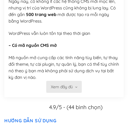
Ngày nay, có không ít các hệ thống CMS mới mọc lên,
nhưng vị trí của WordPress cũng không bị lung lay. Có
đến gần
500 trang web
mới được tạo ra mỗi ngày
bằng WordPress.
WordPress vẫn luôn tồn tại theo thời gian
– Có mã nguồn CMS mở
Mã nguồn mở cung cấp các tính năng tùy biến, tự thay
đổi theme, tự cài plugin, tự quản lý, bạn có thể tùy chỉnh
nó theo ý bạn mà không phải sử dụng dịch vụ tại bất
kỳ đơn vị nào.
Xem đầy đủ
Việc của bạn là đăng ký một tên miền và hosting để
chạy WordPress.
4.9/5 - (44 bình chọn)
Có thể tùy biến trên website WordPress
– Thân thiện với công cụ tìm kiếm
HƯỚNG DẪN SỬ DỤNG