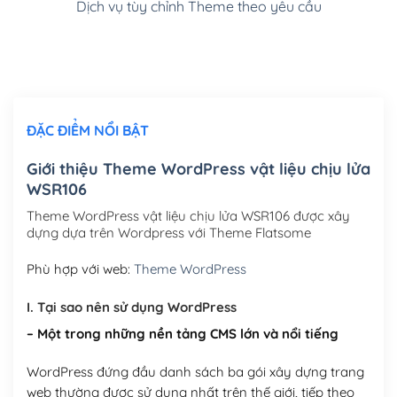
Dịch vụ tùy chỉnh Theme theo yêu cầu
Cài đặt SMTP Mail cho site Wordpress
(+100,000₫)
Thiết kế logo đơn giản để đăng web
(+300,000₫)
Chỉnh sửa site theo yêu cầu tuỳ chọn
(+2,000,000₫)
ĐẶC ĐIỂM NỔI BẬT
Mua thêm Host + Tên miền
Tên miền quốc tế .com .net .org (1 năm)
(+300,000₫)
Giới thiệu Theme WordPress vật liệu chịu lửa
WSR106
Tên miền Việt Nam .vn (1 năm)
(+550,000₫)
Theme WordPress vật liệu chịu lửa WSR106 được xây
Hosting 2GB SSD (1 năm)
(+450,000₫)
dựng dựa trên Wordpress với Theme Flatsome
Hosting 3GB SSD (1 năm)
(+550,000₫)
Phù hợp với web:
Theme WordPress
Hosting 5GB SSD (1 năm)
(+650,000₫)
I. Tại sao nên sử dụng WordPress
– Một trong những nền tảng CMS lớn và nổi tiếng
Hosting 8GB SSD (1 năm)
(+950,000₫)
WordPress đứng đầu danh sách ba gói xây dựng trang
web thường được sử dụng nhất trên thế giới, tiếp theo