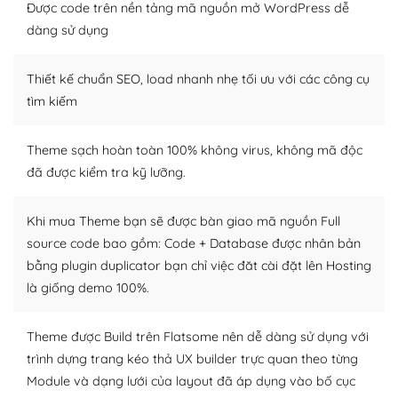
Được code trên nền tảng mã nguồn mở WordPress dễ
Dễ dàng tùy chỉnh trên WordPress
dàng sử dụng
– Sở hữu một cộng đồng lớn, sẵn sàng hỗ trợ
Thiết kế chuẩn SEO, load nhanh nhẹ tối ưu với các công cụ
WordPress là nơi lưu trữ cho một diễn đàn cộng đồng
tìm kiếm
khổng lồ được kiểm duyệt bởi các nhân viên và những
người cuồng tín WordPress.
Theme sạch hoàn toàn 100% không virus, không mã độc
đã được kiểm tra kỹ lưỡng.
Nếu bạn gặp khó khăn, bạn có thể lên mạng và tìm
kiếm những cộng đồng WordPress, họ sẽ giúp bạn trả
lời, giải đáp vấn đề của bạn.
Khi mua Theme bạn sẽ được bàn giao mã nguồn Full
source code bao gồm: Code + Database được nhân bản
Cộng đồng sử dụng WordPress sẵn sàng hỗ trợ bạn
bằng plugin duplicator bạn chỉ việc đăt cài đặt lên Hosting
là giống demo 100%.
– Đa dạng plugin và themes
Plugin mở rộng là thành phần cài đặt thêm vào
Theme được Build trên Flatsome nên dễ dàng sử dụng với
WordPress để tăng thêm các tính năng cần thiết. Có
trình dựng trang kéo thả UX builder trực quan theo từng
nhiều plugin trả phí hoặc miễn phí.
Module và dạng lưới của layout đã áp dụng vào bố cục