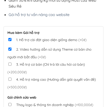
Giảm 50% khi đăng ký mới sử dụng Host của Web
Siêu Rẻ
Gói hỗ trợ tư vấn nâng cao website
Mua kèm Gói hỗ trợ
1. Hỗ trợ cài đặt giao diện giống demo
(+0₫)
2. Video hướng dẫn sử dụng Theme cơ bản cho
người mới bắt đầu
(+0₫)
3. Hỗ trợ cơ bản (Chỉ trả lời câu hỏi cơ bản)
(+200,000₫)
4. Hỗ trợ nâng cao (Hướng dẫn giải quyết vấn đề)
(+500,000₫)
Gói chỉnh sửa web
Thay logo & thông tin doanh nghiệp
(+100,000₫)