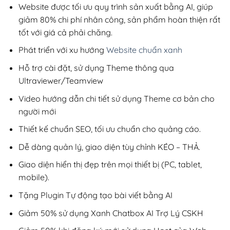
300,000₫.
Website được tối ưu quy trình sản xuất bằng AI, giúp
giảm 80% chi phí nhân công, sản phẩm hoàn thiện rất
tốt với giá cả phải chăng.
Phát triển với xu hướng
Website chuẩn xanh
Hỗ trợ cài đặt, sử dụng Theme thông qua
Ultraviewer/Teamview
Video hướng dẫn chi tiết sử dụng Theme cơ bản cho
người mới
Thiết kế chuẩn SEO, tối ưu chuẩn cho quảng cáo.
Dễ dàng quản lý, giao diện tùy chỉnh KÉO – THẢ.
Giao diện hiển thị đẹp trên mọi thiết bị (PC, tablet,
mobile).
Tặng Plugin Tự động tạo bài viết bằng AI
Giảm 50% sử dụng Xanh Chatbox AI Trợ Lý CSKH