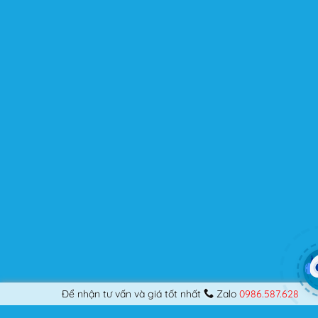
chuyên nghiệp, nó vẫn thỏa mãn bạn dù là một người
khó tính.
Được cập nhật liên tục
Flatsome là sản phẩm bán chạy nhất của UX-Themes.
Vì thế, nó luôn được đầu tư và ưu ái cập nhật các tính
năng mới nhất, tốt nhất.
Flatsome còn hỗ trợ hơn 12 ngôn ngữ khác nhau, do đó
bạn có thể dịch Website ra hầu hết mọi ngôn ngữ mà
bạn muốn.