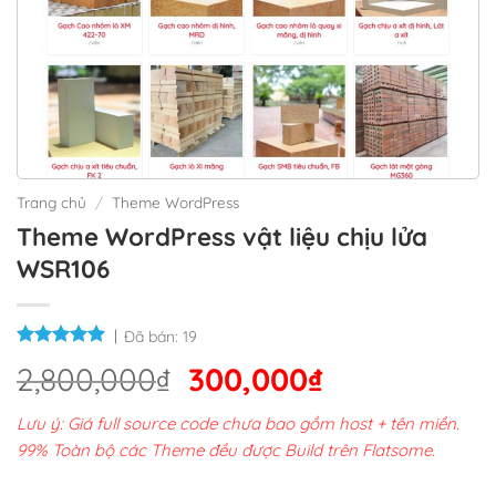
Trang chủ
/
Theme WordPress
Theme WordPress vật liệu chịu lửa
WSR106
Đã bán:
19
Giá
Giá
2,800,000
₫
300,000
₫
gốc
hiện
Lưu ý: Giá full source code chưa bao gồm host + tên miền.
là:
tại
99% Toàn bộ các Theme đều được Build trên Flatsome.
2,800,000₫.
là: