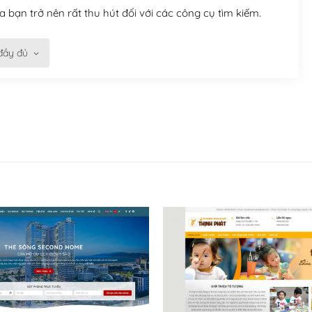
 bạn trở nên rất thu hút đối với các công cụ tìm kiếm.
đầy đủ
n trở nên dễ dàng và nhanh chóng. Với kho Theme
ở nên hấp dẫn và đơn giản hơn.
kế tốt, bạn có thể tự sửa đổi. Nếu không bạn có thể tìm
ổng lồ được kiểm duyệt bởi các nhân viên và những người
hững cộng đồng WordPress, họ sẽ giúp bạn trả lời, giải