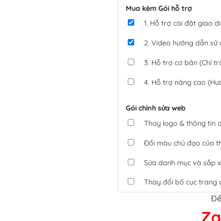
Mua kèm Gói hỗ trợ
1. Hỗ trợ cài đặt giao
2. Video hướng dẫn sử
3. Hỗ trợ cơ bản (Chỉ tr
4. Hỗ trợ nâng cao (Hư
Gói chỉnh sửa web
Thay logo & thông tin
Đổi màu chủ đạo của 
Sửa danh mục và sắp x
Thay đổi bố cục trang 
Để
Tích hợp thanh toán 
Za