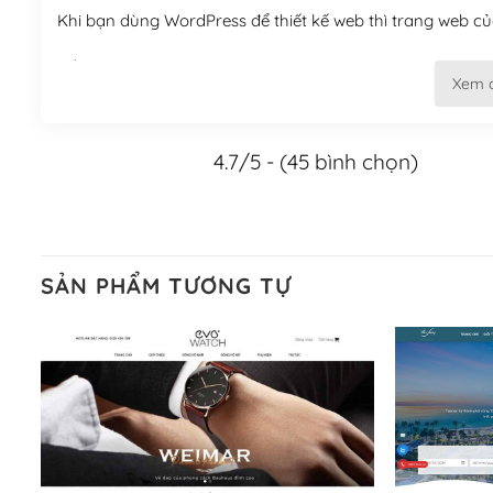
Khi bạn dùng WordPress để thiết kế web thì trang web của
Tối ưu hóa công cụ tìm kiếm
Xem 
– Dễ dàng tùy chỉnh, sửa chữa
4.7/5 - (45 bình chọn)
Khi bạn sử dụng WordPress, thì vấn đề giao diện của bạ
WordPress đa dạng sẽ giúp việc thực hiện các thiết kế tr
Nếu bạn có các kỹ thuật cơ bản với một theme được thiết 
kiếm chúng trên Internet hoặc nhờ chuyên gia.
SẢN PHẨM TƯƠNG TỰ
Dễ dàng tùy chỉnh trên WordPress
– Sở hữu một cộng đồng lớn, sẵn sàng hỗ trợ
WordPress là nơi lưu trữ cho một diễn đàn cộng đồng kh
cuồng tín WordPress.
Nếu bạn gặp khó khăn, bạn có thể lên mạng và tìm kiếm n