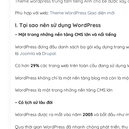
Theme wordpress trung tâm tiếng Anh cho bé được xây 
Phù hợp với web:
Theme WordPress Giao diện mới
I. Tại sao nên sử dụng WordPress
– Một trong những nền tảng CMS lớn và nổi tiếng
WordPress đứng đầu danh sách ba gói xây dựng trang web
là
Joomla
và
Drupal
.
Có hơn
29%
các trang web trên toàn cầu đang sử dụng W
WordPress không chỉ là một nền tảng blog mà còn là một
WordPress là một trong những nền tảng CMS lớn
– Có lịch sử lâu đời
WordPress được ra mắt vào năm
2003
và bắt đầu như mộ
Qua thời gian WordPress đã nhanh chóng phát triển, thu h