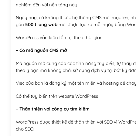
nghiệm đến với nền tảng này.
Ngày nay, có không ít các hệ thống CMS mới mọc lên, như
gần
500 trang web
mới được tạo ra mỗi ngày bằng Wor
WordPress vẫn luôn tồn tại theo thời gian
– Có mã nguồn CMS mở
Mã nguồn mở cung cấp các tính năng tùy biến, tự thay đổi
theo ý bạn mà không phải sử dụng dịch vụ tại bất kỳ đơn
Việc của bạn là đăng ký một tên miền và hosting để chạ
Có thể tùy biến trên website WordPress
– Thân thiện với công cụ tìm kiếm
WordPress được thiết kế để thân thiện với SEO vì WordPr
cho SEO.