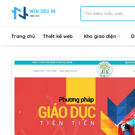
Bỏ
Tìm
qua
kiếm:
nội
dung
Trang chủ
Thiết kế web
Kho giao diện
D