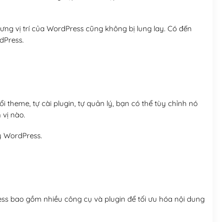
ng vị trí của WordPress cũng không bị lung lay. Có đến
dPress.
 theme, tự cài plugin, tự quản lý, bạn có thể tùy chỉnh nó
 vị nào.
y WordPress.
ess bao gồm nhiều công cụ và plugin để tối ưu hóa nội dung