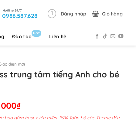
Đăng nhập
Giỏ hàng
0986.587.628
HOT
og
Đào tạo
Liên hệ
iao diện mới
s trung tâm tiếng Anh cho bé
Giá
,000
₫
hiện
chưa bao gồm host + tên miền. 99% Toàn bộ các Theme đều
tại
00,000₫.
là: