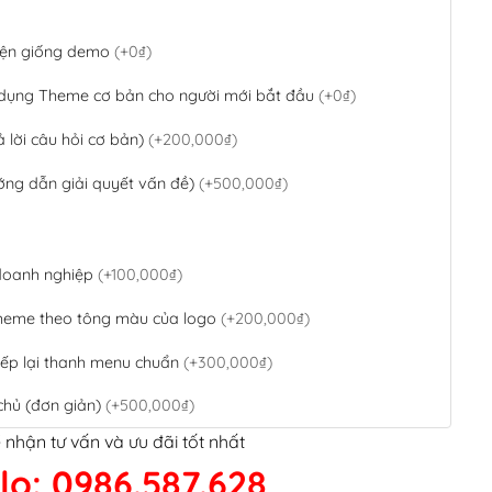
 diện giống demo
(+0₫)
 dụng Theme cơ bản cho người mới bắt đầu
(+0₫)
ả lời câu hỏi cơ bản)
(+200,000₫)
ớng dẫn giải quyết vấn đề)
(+500,000₫)
 doanh nghiệp
(+100,000₫)
theme theo tông màu của logo
(+200,000₫)
ếp lại thanh menu chuẩn
(+300,000₫)
chủ (đơn giản)
(+500,000₫)
 nhận tư vấn và ưu đãi tốt nhất
QR Code ngân hàng
(+100,000₫)
lo: 0986.587.628