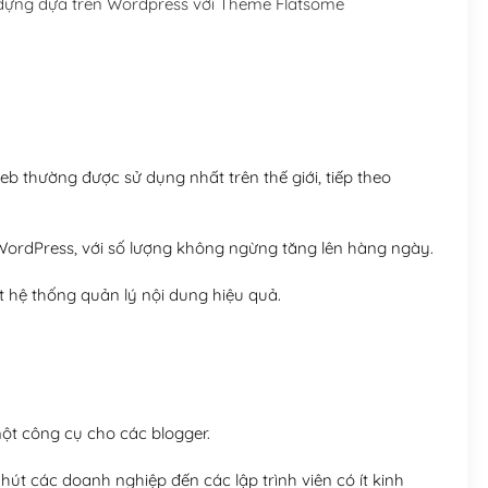
dựng dựa trên Wordpress với Theme Flatsome
Hosting 5GB SSD (1 nă
Hosting 8GB SSD (1 nă
 thường được sử dụng nhất trên thế giới, tiếp theo
ordPress, với số lượng không ngừng tăng lên hàng ngày.
 hệ thống quản lý nội dung hiệu quả.
t công cụ cho các blogger.
út các doanh nghiệp đến các lập trình viên có ít kinh