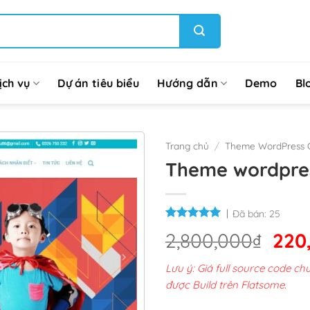
ịch vụ
Dự án tiêu biểu
Hướng dẫn
Demo
Bl
Trang chủ
/
Theme WordPress G
Theme wordpres
Đã bán:
25
Giá
2,800,000
₫
220
gốc
Lưu ý: Giá full source code 
là:
được Build trên Flatsome.
2,8