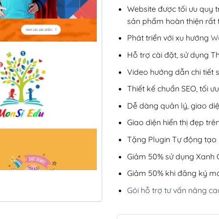
Website được tối ưu quy t
sản phẩm hoàn thiện rất t
Phát triển với xu hướng
We
Hỗ trợ cài đặt, sử dụng
Video hướng dẫn chi tiết
Thiết kế chuẩn SEO, tối 
Dễ dàng quản lý, giao di
Giao diện hiển thị đẹp trên
Tặng Plugin Tự động tạo b
Giảm 50% sử dụng Xanh C
Giảm 50% khi đăng ký mớ
Gói hỗ trợ tư vấn nâng ca