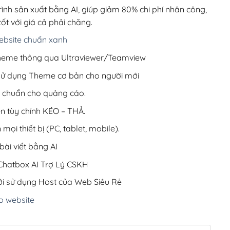
220,000₫.
rình sản xuất bằng AI, giúp giảm 80% chi phí nhân công,
ốt với giá cả phải chăng.
bsite chuẩn xanh
 Theme thông qua Ultraviewer/Teamview
 sử dụng Theme cơ bản cho người mới
ưu chuẩn cho quảng cáo.
ện tùy chỉnh KÉO – THẢ.
 mọi thiết bị (PC, tablet, mobile).
ài viết bằng AI
hatbox AI Trợ Lý CSKH
i sử dụng Host của Web Siêu Rẻ
o website