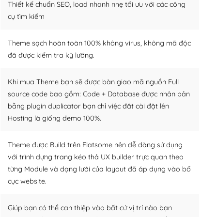
Thiết kế chuẩn SEO, load nhanh nhẹ tối ưu với các công
cụ tìm kiếm
Theme sạch hoàn toàn 100% không virus, không mã độc
đã được kiểm tra kỹ lưỡng.
Khi mua Theme bạn sẽ được bàn giao mã nguồn Full
source code bao gồm: Code + Database được nhân bản
bằng plugin duplicator bạn chỉ việc đăt cài đặt lên
Hosting là giống demo 100%.
Theme được Build trên Flatsome nên dễ dàng sử dụng
với trình dựng trang kéo thả UX builder trực quan theo
từng Module và dạng lưới của layout đã áp dụng vào bố
cục website.
Giúp bạn có thể can thiệp vào bất cứ vị trí nào bạn