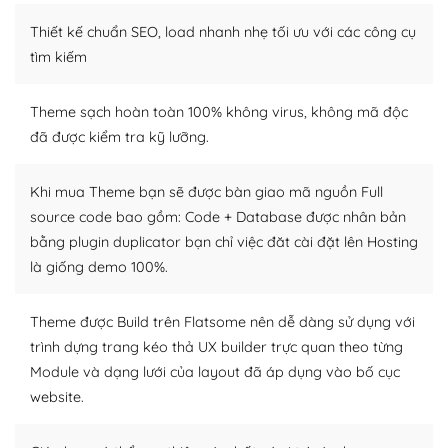
Thiết kế chuẩn SEO, load nhanh nhẹ tối ưu với các công cụ
WordPress là nơi lưu trữ cho một diễn đàn cộng đồng
khổng lồ được kiểm duyệt bởi các nhân viên và những
tìm kiếm
người cuồng tín WordPress.
Theme sạch hoàn toàn 100% không virus, không mã độc
Nếu bạn gặp khó khăn, bạn có thể lên mạng và tìm
đã được kiểm tra kỹ lưỡng.
kiếm những cộng đồng WordPress, họ sẽ giúp bạn trả
lời, giải đáp vấn đề của bạn.
Khi mua Theme bạn sẽ được bàn giao mã nguồn Full
Cộng đồng sử dụng WordPress sẵn sàng hỗ trợ bạn
source code bao gồm: Code + Database được nhân bản
bằng plugin duplicator bạn chỉ việc đăt cài đặt lên Hosting
– Đa dạng plugin và themes
là giống demo 100%.
Plugin mở rộng là thành phần cài đặt thêm vào
WordPress để tăng thêm các tính năng cần thiết. Có
Theme được Build trên Flatsome nên dễ dàng sử dụng với
nhiều plugin trả phí hoặc miễn phí.
trình dựng trang kéo thả UX builder trực quan theo từng
Module và dạng lưới của layout đã áp dụng vào bố cục
Nhờ lượng người dùng đông đảo, thư viện themes và
website.
plugin của WordPress rất phong phú. Bạn có thể thỏa
thích chọn lựa plugin và themes phù hợp cho mục đích