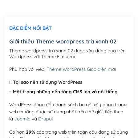
Chỉnh sửa site theo yêu cầu tuỳ chọn
(+2,000,000₫)
ĐẶC ĐIỂM NỔI BẬT
Mua thêm Host + Tên miền
Tên miền quốc tế .com .net .org (1 năm)
(+300,000₫)
Giới thiệu Theme wordpress trà xanh 02
Tên miền Việt Nam .vn (1 năm)
(+550,000₫)
Theme wordpress trà xanh 02 được xây dựng dựa trên
Wordpress với Theme Flatsome
Hosting 2GB SSD (1 năm)
(+450,000₫)
Phù hợp với web:
Theme WordPress Giao diện mới
Hosting 3GB SSD (1 năm)
(+550,000₫)
I. Tại sao nên sử dụng WordPress
Hosting 5GB SSD (1 năm)
(+650,000₫)
– Một trong những nền tảng CMS lớn và nổi tiếng
Hosting 8GB SSD (1 năm)
(+950,000₫)
WordPress đứng đầu danh sách ba gói xây dựng trang
web thường được sử dụng nhất trên thế giới, tiếp theo
là
Joomla
và
Drupal
.
Có hơn
29%
các trang web trên toàn cầu đang sử dụng