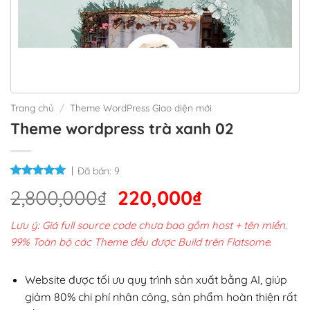
Trang chủ
/
Theme WordPress Giao diện mới
Theme wordpress trà xanh 02
Đã bán:
9
Giá
Giá
2,800,000
₫
220,000
₫
gốc
hiện
Lưu ý: Giá full source code chưa bao gồm host + tên miền.
là:
tại
99% Toàn bộ các Theme đều được Build trên Flatsome.
2,800,000₫.
là:
220,000₫.
Website được tối ưu quy trình sản xuất bằng AI, giúp
giảm 80% chi phí nhân công, sản phẩm hoàn thiện rất