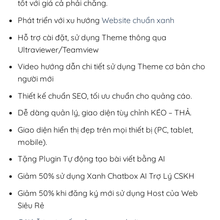
tốt với giá cả phải chăng.
Phát triển với xu hướng
Website chuẩn xanh
Hỗ trợ cài đặt, sử dụng Theme thông qua
Ultraviewer/Teamview
Video hướng dẫn chi tiết sử dụng Theme cơ bản cho
người mới
Thiết kế chuẩn SEO, tối ưu chuẩn cho quảng cáo.
Dễ dàng quản lý, giao diện tùy chỉnh KÉO – THẢ.
Giao diện hiển thị đẹp trên mọi thiết bị (PC, tablet,
mobile).
Tặng Plugin Tự động tạo bài viết bằng AI
Giảm 50% sử dụng Xanh Chatbox AI Trợ Lý CSKH
Giảm 50% khi đăng ký mới sử dụng Host của Web
Siêu Rẻ