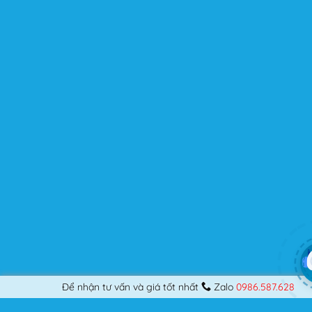
Được cập nhật liên tục
Flatsome là sản phẩm bán chạy nhất của UX-Themes.
Vì thế, nó luôn được đầu tư và ưu ái cập nhật các tính
năng mới nhất, tốt nhất.
Flatsome còn hỗ trợ hơn 12 ngôn ngữ khác nhau, do đó
bạn có thể dịch Website ra hầu hết mọi ngôn ngữ mà
bạn muốn.