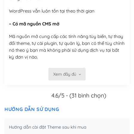
WordPress vẫn luôn tồn tại theo thời gian
– Có mã nguồn CMS mở
Mã nguồn mở cung cấp các tính năng tùy biến, tự thay
đổi theme, tự cài plugin, tự quản lý, bạn có thể tùy chỉnh
nó theo ý bạn mà không phải sử dụng dịch vụ tại bất
kỳ đơn vị nào.
Việc của bạn là đăng ký một tên miền và hosting để
Xem đầy đủ
chạy WordPress.
Có thể tùy biến trên website WordPress
4.6/5 - (31 bình chọn)
– Thân thiện với công cụ tìm kiếm
HƯỚNG DẪN SỬ DỤNG
WordPress được thiết kế để thân thiện với SEO vì
WordPress bao gồm nhiều công cụ và plugin để tối ưu
Hướng dẫn cài đặt Theme sau khi mua
hóa nội dung cho SEO.