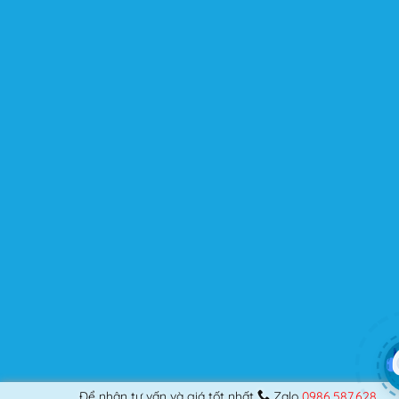
chuyên nghiệp, nó vẫn thỏa mãn bạn dù là một người
khó tính.
Được cập nhật liên tục
Flatsome là sản phẩm bán chạy nhất của UX-Themes.
Vì thế, nó luôn được đầu tư và ưu ái cập nhật các tính
năng mới nhất, tốt nhất.
Flatsome còn hỗ trợ hơn 12 ngôn ngữ khác nhau, do đó
bạn có thể dịch Website ra hầu hết mọi ngôn ngữ mà
bạn muốn.