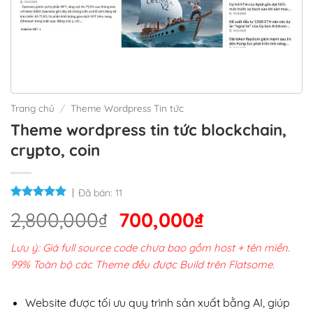
Trang chủ
/
Theme Wordpress Tin tức
Theme wordpress tin tức blockchain,
crypto, coin
Đã bán:
11
Giá
Giá
2,800,000
₫
700,000
₫
gốc
hiện
Lưu ý: Giá full source code chưa bao gồm host + tên miền.
là:
tại
99% Toàn bộ các Theme đều được Build trên Flatsome.
2,800,000₫.
là:
700,000₫.
Website được tối ưu quy trình sản xuất bằng AI, giúp