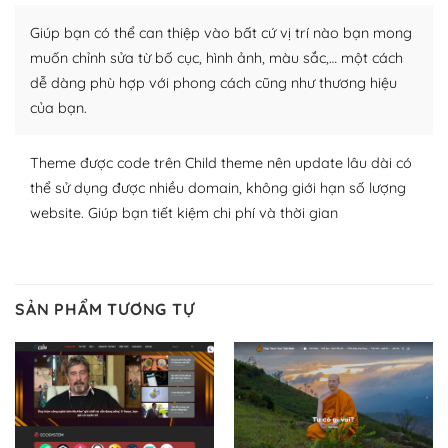
Nhờ lượng người dùng đông đảo, thư viện themes và
Giúp bạn có thể can thiệp vào bất cứ vị trí nào bạn mong
plugin của WordPress rất phong phú. Bạn có thể thỏa
thích chọn lựa plugin và themes phù hợp cho mục đích
muốn chỉnh sửa từ bố cục, hình ảnh, màu sắc,… một cách
lập website của mình.
dễ dàng phù hợp với phong cách cũng như thương hiệu
của bạn.
WordPress đa dạng plugin và themes
Theme được code trên Child theme nên update lâu dài có
– Dễ sử dụng
thể sử dụng được nhiều domain, không giới hạn số lượng
Với mọi Hosting bất kỳ thì WordPress đều có thể dễ
website. Giúp bạn tiết kiệm chi phí và thời gian
dàng thiết lập vì thực tế nó đã cung cấp khoảng 60%
toàn bộ web.
Và bạn có toàn quyền tự do khi quyết định nơi lưu trữ
SẢN PHẨM TƯƠNG TỰ
trang web WordPress của bạn.
Dễ dàng lựa chọn Hosting cho website WordPress
– Bảo mật cực tốt
Vì WordPress hiện là nền tảng xây dựng trang web và