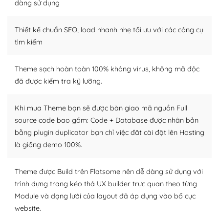
dàng sử dụng
Dễ dàng tùy chỉnh trên WordPress
Thiết kế chuẩn SEO, load nhanh nhẹ tối ưu với các công cụ
– Sở hữu một cộng đồng lớn, sẵn sàng hỗ trợ
tìm kiếm
WordPress là nơi lưu trữ cho một diễn đàn cộng đồng
khổng lồ được kiểm duyệt bởi các nhân viên và những
Theme sạch hoàn toàn 100% không virus, không mã độc
người cuồng tín WordPress.
đã được kiểm tra kỹ lưỡng.
Nếu bạn gặp khó khăn, bạn có thể lên mạng và tìm
kiếm những cộng đồng WordPress, họ sẽ giúp bạn trả
Khi mua Theme bạn sẽ được bàn giao mã nguồn Full
lời, giải đáp vấn đề của bạn.
source code bao gồm: Code + Database được nhân bản
bằng plugin duplicator bạn chỉ việc đăt cài đặt lên Hosting
Cộng đồng sử dụng WordPress sẵn sàng hỗ trợ bạn
là giống demo 100%.
– Đa dạng plugin và themes
Theme được Build trên Flatsome nên dễ dàng sử dụng với
Plugin mở rộng là thành phần cài đặt thêm vào
trình dựng trang kéo thả UX builder trực quan theo từng
WordPress để tăng thêm các tính năng cần thiết. Có
Module và dạng lưới của layout đã áp dụng vào bố cục
nhiều plugin trả phí hoặc miễn phí.
website.