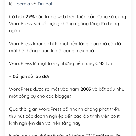
là
Joomla
và
Drupal
.
Có hơn
29%
các trang web trên toàn cầu đang sử dụng
WordPress, với số lượng không ngừng tăng lên hàng
ngày.
WordPress không chỉ là một nền tảng blog mà còn là
một hệ thống quản lý nội dung hiệu quả.
WordPress là một trong những nền tảng CMS lớn
– Có lịch sử lâu đời
WordPress được ra mắt vào năm
2003
và bắt đầu như
một công cụ cho các blogger.
Qua thời gian WordPress đã nhanh chóng phát triển,
thu hút các doanh nghiệp đến các lập trình viên có ít
kinh nghiệm đến với nền tảng này.
Ngày nay, có không ít các hệ thống CMS mới mọc lên,