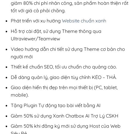
giảm 80% chi phí nhân công, sản phẩm hoàn thiện rất
tốt với giá cả phải chăng.
Phát triển với xu hướng
Website chuẩn xanh
Hỗ trợ cài đặt, sử dụng Theme thông qua
Ultraviewer/Teamview
Video hướng dẫn chi tiết sử dụng Theme cơ bản cho
người mới
Thiết kế chuẩn SEO, tối ưu chuẩn cho quảng cáo.
Dễ dàng quản lý, giao diện tùy chỉnh KÉO – THẢ.
Giao diện hiển thị đẹp trên mọi thiết bị (PC, tablet,
mobile).
Tặng Plugin Tự động tạo bài viết bằng AI
Giảm 50% sử dụng Xanh Chatbox AI Trợ Lý CSKH
Giảm 50% khi đăng ký mới sử dụng Host của Web
Siêu Rẻ