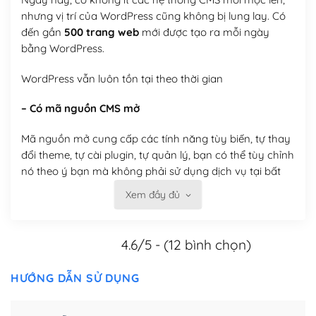
nhưng vị trí của WordPress cũng không bị lung lay. Có
đến gần
500 trang web
mới được tạo ra mỗi ngày
bằng WordPress.
WordPress vẫn luôn tồn tại theo thời gian
– Có mã nguồn CMS mở
Mã nguồn mở cung cấp các tính năng tùy biến, tự thay
đổi theme, tự cài plugin, tự quản lý, bạn có thể tùy chỉnh
nó theo ý bạn mà không phải sử dụng dịch vụ tại bất
kỳ đơn vị nào.
Xem đầy đủ
Việc của bạn là đăng ký một tên miền và hosting để
chạy WordPress.
4.6/5 - (12 bình chọn)
Có thể tùy biến trên website WordPress
HƯỚNG DẪN SỬ DỤNG
– Thân thiện với công cụ tìm kiếm