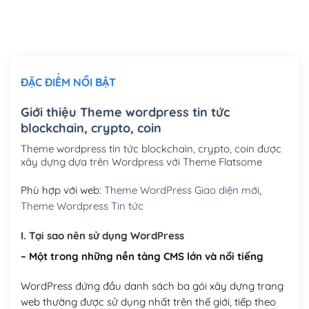
Thiết kế logo đơn giản để đăng web
(+300,000₫)
Chỉnh sửa site theo yêu cầu tuỳ chọn
(+2,000,000₫)
ĐẶC ĐIỂM NỔI BẬT
Mua thêm Host + Tên miền
Tên miền quốc tế .com .net .org (1 năm)
(+300,000₫)
Giới thiệu Theme wordpress tin tức
blockchain, crypto, coin
Tên miền Việt Nam .vn (1 năm)
(+550,000₫)
Theme wordpress tin tức blockchain, crypto, coin được
Hosting 2GB SSD (1 năm)
(+450,000₫)
xây dựng dựa trên Wordpress với Theme Flatsome
Hosting 3GB SSD (1 năm)
(+550,000₫)
Phù hợp với web:
Theme WordPress Giao diện mới
,
Theme Wordpress Tin tức
Hosting 5GB SSD (1 năm)
(+650,000₫)
I. Tại sao nên sử dụng WordPress
Hosting 8GB SSD (1 năm)
(+950,000₫)
– Một trong những nền tảng CMS lớn và nổi tiếng
WordPress đứng đầu danh sách ba gói xây dựng trang
web thường được sử dụng nhất trên thế giới, tiếp theo