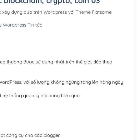
 blockchain, crypto, coin 03
Hosting 3GB SSD (1 nă
ợc xây dựng dựa trên Wordpress với Theme Flatsome
Hosting 5GB SSD (1 nă
 Wordpress Tin tức
Hosting 8GB SSD (1 nă
 thường được sử dụng nhất trên thế giới, tiếp theo
ordPress, với số lượng không ngừng tăng lên hàng ngày.
 hệ thống quản lý nội dung hiệu quả.
t công cụ cho các blogger.