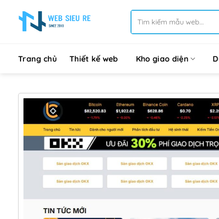
Bỏ
Tìm
qua
kiếm:
nội
dung
Trang chủ
Thiết kế web
Kho giao diện
D