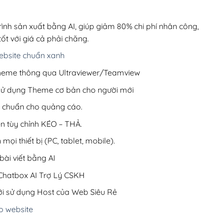
00,000₫.
là:
700,000₫.
rình sản xuất bằng AI, giúp giảm 80% chi phí nhân công,
ốt với giá cả phải chăng.
bsite chuẩn xanh
 Theme thông qua Ultraviewer/Teamview
 sử dụng Theme cơ bản cho người mới
ưu chuẩn cho quảng cáo.
ện tùy chỉnh KÉO – THẢ.
 mọi thiết bị (PC, tablet, mobile).
ài viết bằng AI
hatbox AI Trợ Lý CSKH
i sử dụng Host của Web Siêu Rẻ
o website