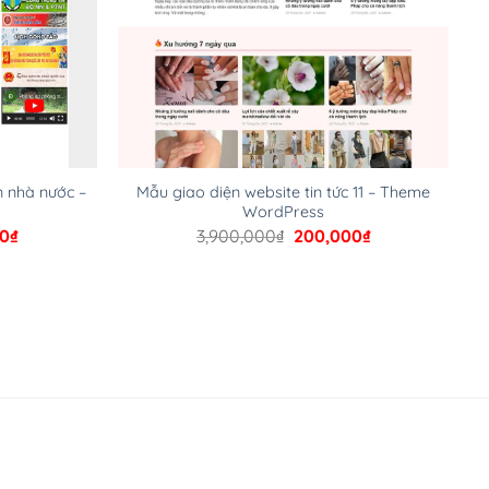
n nhà nước –
Mẫu giao diện website tin tức 11 – Theme
WordPress
Giá
Giá
Giá
00
₫
3,900,000
₫
200,000
₫
hiện
gốc
hiện
tại
là:
tại
00₫.
là:
3,900,000₫.
là:
200,000₫.
200,000₫.