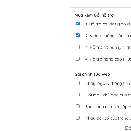
Mua kèm Gói hỗ trợ
1. Hỗ trợ cài đặt giao
2. Video hướng dẫn sử
3. Hỗ trợ cơ bản (Chỉ tr
4. Hỗ trợ nâng cao (Hư
Gói chỉnh sửa web
Thay logo & thông tin
Đổi màu chủ đạo của 
Sửa danh mục và sắp x
Thay đổi bố cục trang 
Để
Tích hợp thanh toán 