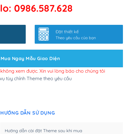
lo: 0986.587.628
 kết google, cập nhật sitemap
(+50,000₫)
nhanh
(+0₫)
Đặt thiết kế
ở slider chính
(+200,000₫)
Theo yêu cầu của bạn
 bộ site theo yêu cầu
(+150,000₫)
Mua Ngay Mẫu Giao Diện
 site Wordpress
(+100,000₫)
n để đăng web
(+300,000₫)
i không xem được. Xin vui lòng báo cho chúng tôi
 vụ tùy chỉnh Theme theo yêu cầu
u cầu tuỳ chọn
(+2,000,000₫)
.net .org (1 năm)
(+300,000₫)
HƯỚNG DẪN SỬ DỤNG
(1 năm)
(+550,000₫)
m)
(+450,000₫)
Hướng dẫn cài đặt Theme sau khi mua