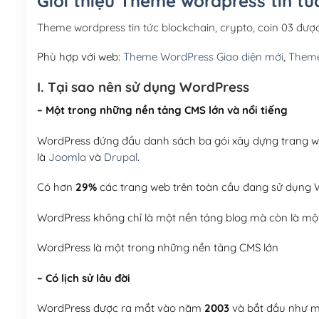
Giới thiệu Theme wordpress tin tức
Theme wordpress tin tức blockchain, crypto, coin 03 đư
Phù hợp với web:
Theme WordPress Giao diện mới
,
Theme
I. Tại sao nên sử dụng WordPress
– Một trong những nền tảng CMS lớn và nổi tiếng
WordPress đứng đầu danh sách ba gói xây dựng trang web
là
Joomla
và
Drupal
.
Có hơn
29%
các trang web trên toàn cầu đang sử dụng W
WordPress không chỉ là một nền tảng blog mà còn là một
WordPress là một trong những nền tảng CMS lớn
– Có lịch sử lâu đời
WordPress được ra mắt vào năm
2003
và bắt đầu như mộ