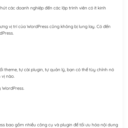
út các doanh nghiệp đến các lập trình viên có ít kinh
ng vị trí của WordPress cũng không bị lung lay. Có đến
dPress.
 theme, tự cài plugin, tự quản lý, bạn có thể tùy chỉnh nó
 vị nào.
y WordPress.
ess bao gồm nhiều công cụ và plugin để tối ưu hóa nội dung