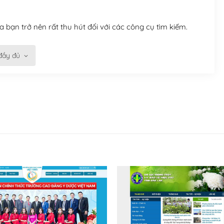
 bạn trở nên rất thu hút đối với các công cụ tìm kiếm.
đầy đủ
n trở nên dễ dàng và nhanh chóng. Với kho Theme
ở nên hấp dẫn và đơn giản hơn.
kế tốt, bạn có thể tự sửa đổi. Nếu không bạn có thể tìm
ổng lồ được kiểm duyệt bởi các nhân viên và những người