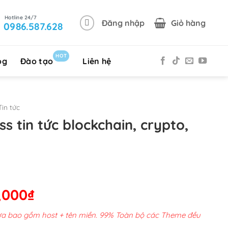
Đăng nhập
Giỏ hàng
0986.587.628
HOT
og
Đào tạo
Liên hệ
in tức
 tin tức blockchain, crypto,
Giá
,000
₫
hiện
chưa bao gồm host + tên miền. 99% Toàn bộ các Theme đều
tại