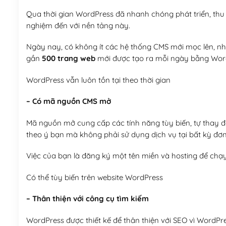
Qua thời gian WordPress đã nhanh chóng phát triển, thu h
nghiệm đến với nền tảng này.
Ngày nay, có không ít các hệ thống CMS mới mọc lên, như
gần
500 trang web
mới được tạo ra mỗi ngày bằng Wor
WordPress vẫn luôn tồn tại theo thời gian
– Có mã nguồn CMS mở
Mã nguồn mở cung cấp các tính năng tùy biến, tự thay đổi
theo ý bạn mà không phải sử dụng dịch vụ tại bất kỳ đơn
Việc của bạn là đăng ký một tên miền và hosting để chạ
Có thể tùy biến trên website WordPress
– Thân thiện với công cụ tìm kiếm
WordPress được thiết kế để thân thiện với SEO vì WordPr