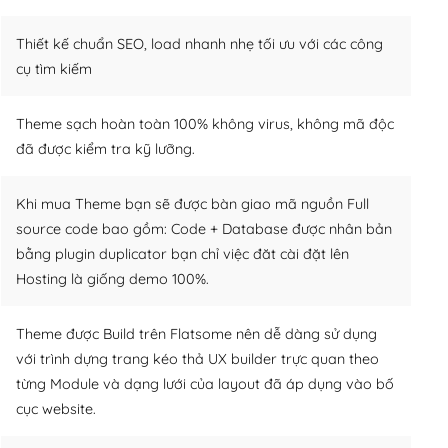
Thiết kế chuẩn SEO, load nhanh nhẹ tối ưu với các công
cụ tìm kiếm
Theme sạch hoàn toàn 100% không virus, không mã độc
đã được kiểm tra kỹ lưỡng.
Khi mua Theme bạn sẽ được bàn giao mã nguồn Full
source code bao gồm: Code + Database được nhân bản
bằng plugin duplicator bạn chỉ việc đăt cài đặt lên
Hosting là giống demo 100%.
Theme được Build trên Flatsome nên dễ dàng sử dụng
với trình dựng trang kéo thả UX builder trực quan theo
từng Module và dạng lưới của layout đã áp dụng vào bố
cục website.