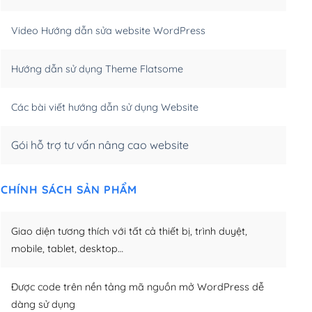
m)
(+550,000₫)
Video Hướng dẫn sửa website WordPress
m)
(+650,000₫)
Hướng dẫn sử dụng Theme Flatsome
m)
(+950,000₫)
Các bài viết hướng dẫn sử dụng Website
Gói hỗ trợ tư vấn nâng cao website
CHÍNH SÁCH SẢN PHẨM
Giao diện tương thích với tất cả thiết bị, trình duyệt,
mobile, tablet, desktop…
Được code trên nền tảng mã nguồn mở WordPress dễ
dàng sử dụng