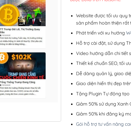
2,8
Website được tối ưu quy t
sản phẩm hoàn thiện rất t
Phát triển với xu hướng
We
Hỗ trợ cài đặt, sử dụng
Video hướng dẫn chi tiết
Thiết kế chuẩn SEO, tối 
Dễ dàng quản lý, giao di
Giao diện hiển thị đẹp trên
Tặng Plugin Tự động tạo b
Giảm 50% sử dụng Xanh C
Giảm 50% khi đăng ký mớ
Gói hỗ trợ tư vấn nâng ca