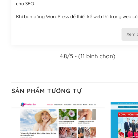
cho SEO.
Khi bạn dùng WordPress để thiết kế web thì trang web của
Tối ưu hóa công cụ tìm kiếm
Xem 
– Dễ dàng tùy chỉnh, sửa chữa
4.8/5 - (11 bình chọn)
Khi bạn sử dụng WordPress, thì vấn đề giao diện của bạ
WordPress đa dạng sẽ giúp việc thực hiện các thiết kế tr
Nếu bạn có các kỹ thuật cơ bản với một theme được thiết 
kiếm chúng trên Internet hoặc nhờ chuyên gia.
SẢN PHẨM TƯƠNG TỰ
Dễ dàng tùy chỉnh trên WordPress
– Sở hữu một cộng đồng lớn, sẵn sàng hỗ trợ
WordPress là nơi lưu trữ cho một diễn đàn cộng đồng kh
cuồng tín WordPress.