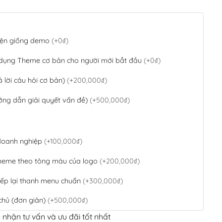
 diện giống demo
(+0₫)
 dụng Theme cơ bản cho người mới bắt đầu
(+0₫)
ả lời câu hỏi cơ bản)
(+200,000₫)
ớng dẫn giải quyết vấn đề)
(+500,000₫)
 doanh nghiệp
(+100,000₫)
theme theo tông màu của logo
(+200,000₫)
ếp lại thanh menu chuẩn
(+300,000₫)
chủ (đơn giản)
(+500,000₫)
 nhận tư vấn và ưu đãi tốt nhất
QR Code ngân hàng
(+100,000₫)