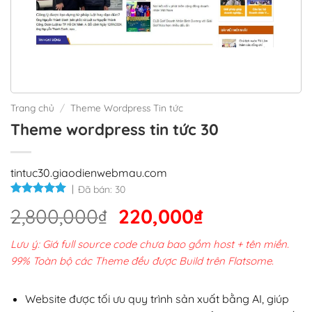
Trang chủ
/
Theme Wordpress Tin tức
Theme wordpress tin tức 30
tintuc30.giaodienwebmau.com
Đã bán:
30
Giá
Giá
2,800,000
₫
220,000
₫
gốc
hiện
Lưu ý: Giá full source code chưa bao gồm host + tên miền.
là:
tại
99% Toàn bộ các Theme đều được Build trên Flatsome.
2,800,000₫.
là:
220,000₫.
Website được tối ưu quy trình sản xuất bằng AI, giúp