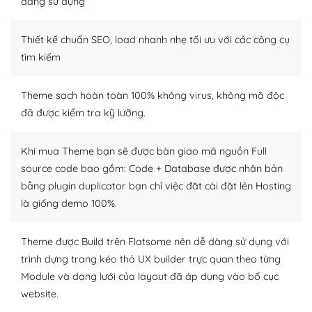
dàng sử dụng
– Sở hữu một cộng đồng lớn, sẵn sàng hỗ trợ
Thiết kế chuẩn SEO, load nhanh nhẹ tối ưu với các công cụ
WordPress là nơi lưu trữ cho một diễn đàn cộng đồng
tìm kiếm
khổng lồ được kiểm duyệt bởi các nhân viên và những
người cuồng tín WordPress.
Theme sạch hoàn toàn 100% không virus, không mã độc
đã được kiểm tra kỹ lưỡng.
Nếu bạn gặp khó khăn, bạn có thể lên mạng và tìm
kiếm những cộng đồng WordPress, họ sẽ giúp bạn trả
lời, giải đáp vấn đề của bạn.
Khi mua Theme bạn sẽ được bàn giao mã nguồn Full
source code bao gồm: Code + Database được nhân bản
Cộng đồng sử dụng WordPress sẵn sàng hỗ trợ bạn
bằng plugin duplicator bạn chỉ việc đăt cài đặt lên Hosting
là giống demo 100%.
– Đa dạng plugin và themes
Plugin mở rộng là thành phần cài đặt thêm vào
Theme được Build trên Flatsome nên dễ dàng sử dụng với
WordPress để tăng thêm các tính năng cần thiết. Có
trình dựng trang kéo thả UX builder trực quan theo từng
nhiều plugin trả phí hoặc miễn phí.
Module và dạng lưới của layout đã áp dụng vào bố cục
website.
Nhờ lượng người dùng đông đảo, thư viện themes và