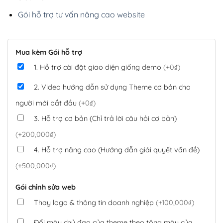
Gói hỗ trợ tư vấn nâng cao website
Mua kèm Gói hỗ trợ
1. Hỗ trợ cài đặt giao diện giống demo
(+0₫)
2. Video hướng dẫn sử dụng Theme cơ bản cho
người mới bắt đầu
(+0₫)
3. Hỗ trợ cơ bản (Chỉ trả lời câu hỏi cơ bản)
(+200,000₫)
4. Hỗ trợ nâng cao (Hướng dẫn giải quyết vấn đề)
(+500,000₫)
Gói chỉnh sửa web
Thay logo & thông tin doanh nghiệp
(+100,000₫)
Đổi màu chủ đạo của theme theo tông màu của