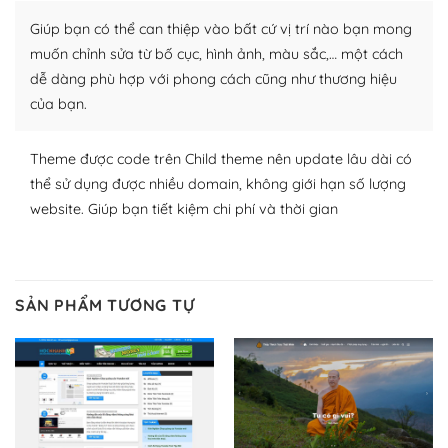
plugin của WordPress rất phong phú. Bạn có thể thỏa
Giúp bạn có thể can thiệp vào bất cứ vị trí nào bạn mong
thích chọn lựa plugin và themes phù hợp cho mục đích
lập website của mình.
muốn chỉnh sửa từ bố cục, hình ảnh, màu sắc,… một cách
dễ dàng phù hợp với phong cách cũng như thương hiệu
WordPress đa dạng plugin và themes
của bạn.
– Dễ sử dụng
Theme được code trên Child theme nên update lâu dài có
Với mọi Hosting bất kỳ thì WordPress đều có thể dễ
thể sử dụng được nhiều domain, không giới hạn số lượng
dàng thiết lập vì thực tế nó đã cung cấp khoảng 60%
website. Giúp bạn tiết kiệm chi phí và thời gian
toàn bộ web.
Và bạn có toàn quyền tự do khi quyết định nơi lưu trữ
trang web WordPress của bạn.
SẢN PHẨM TƯƠNG TỰ
Dễ dàng lựa chọn Hosting cho website WordPress
– Bảo mật cực tốt
Vì WordPress hiện là nền tảng xây dựng trang web và
blog lớn nhất trên thế giới, quan trọng nhất là bảo vệ