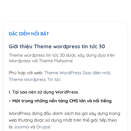
Thiết kế logo đơn giản để đăng web
(+300,000₫)
Chỉnh sửa site theo yêu cầu tuỳ chọn
(+2,000,000₫)
ĐẶC ĐIỂM NỔI BẬT
Mua thêm Host + Tên miền
Tên miền quốc tế .com .net .org (1 năm)
(+300,000₫)
Giới thiệu Theme wordpress tin tức 30
Tên miền Việt Nam .vn (1 năm)
(+550,000₫)
Theme wordpress tin tức 30 được xây dựng dựa trên
Wordpress với Theme Flatsome
Hosting 2GB SSD (1 năm)
(+450,000₫)
Phù hợp với web:
Theme WordPress Giao diện mới
,
Hosting 3GB SSD (1 năm)
(+550,000₫)
Theme Wordpress Tin tức
Hosting 5GB SSD (1 năm)
(+650,000₫)
I. Tại sao nên sử dụng WordPress
– Một trong những nền tảng CMS lớn và nổi tiếng
Hosting 8GB SSD (1 năm)
(+950,000₫)
WordPress đứng đầu danh sách ba gói xây dựng trang
web thường được sử dụng nhất trên thế giới, tiếp theo
là
Joomla
và
Drupal
.