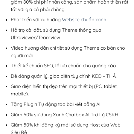
giảm 80% chi phí nhân công, sản phẩm hoàn thiện rất
tốt với giá cả phải chăng.
Phát triển với xu hướng
Website chuẩn xanh
Hỗ trợ cài đặt, sử dụng Theme thông qua
Ultraviewer/Teamview
Video hướng dẫn chi tiết sử dụng Theme cơ bản cho
người mới
Thiết kế chuẩn SEO, tối ưu chuẩn cho quảng cáo.
Dễ dàng quản lý, giao diện tùy chỉnh KÉO – THẢ.
Giao diện hiển thị đẹp trên mọi thiết bị (PC, tablet,
mobile).
Tặng Plugin Tự động tạo bài viết bằng AI
Giảm 50% sử dụng Xanh Chatbox AI Trợ Lý CSKH
Giảm 50% khi đăng ký mới sử dụng Host của Web
Siêu Rẻ