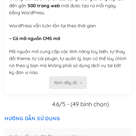
đến gần
500 trang web
mới được tạo ra mỗi ngày
bằng WordPress.
WordPress vẫn luôn tồn tại theo thời gian
– Có mã nguồn CMS mở
Mã nguồn mở cung cấp các tính năng tùy biến, tự thay
đổi theme, tự cài plugin, tự quản lý, bạn có thể tùy chỉnh
nó theo ý bạn mà không phải sử dụng dịch vụ tại bất
kỳ đơn vị nào.
Xem đầy đủ
Việc của bạn là đăng ký một tên miền và hosting để
chạy WordPress.
4.6/5 - (49 bình chọn)
Có thể tùy biến trên website WordPress
– Thân thiện với công cụ tìm kiếm
HƯỚNG DẪN SỬ DỤNG
WordPress được thiết kế để thân thiện với SEO vì