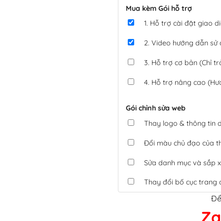
Mua kèm Gói hỗ trợ
1. Hỗ trợ cài đặt giao
2. Video hướng dẫn sử
3. Hỗ trợ cơ bản (Chỉ tr
4. Hỗ trợ nâng cao (Hư
Gói chỉnh sửa web
Thay logo & thông tin
Đổi màu chủ đạo của 
Sửa danh mục và sắp x
Thay đổi bố cục trang 
Để
Tích hợp thanh toán 
Za