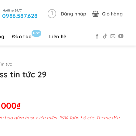
Đăng nhập
Giỏ hàng
0986.587.628
HOT
og
Đào tạo
Liên hệ
in tức
 tin tức 29
Giá
,000
₫
hiện
chưa bao gồm host + tên miền. 99% Toàn bộ các Theme đều
tại
00,000₫.
là: