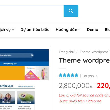
ịch vụ
Dự án tiêu biểu
Hướng dẫn
Demo
Bl
Trang chủ
/
Theme Wordpress T
Theme wordpress
Đã bán:
4
Giá
2,800,000
₫
220
gốc
Lưu ý: Giá full source code 
là:
được Build trên Flatsome.
2,8