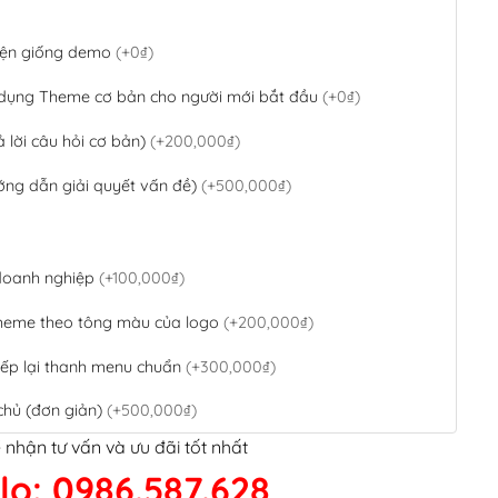
 diện giống demo
(+0₫)
 dụng Theme cơ bản cho người mới bắt đầu
(+0₫)
ả lời câu hỏi cơ bản)
(+200,000₫)
ớng dẫn giải quyết vấn đề)
(+500,000₫)
 doanh nghiệp
(+100,000₫)
theme theo tông màu của logo
(+200,000₫)
ếp lại thanh menu chuẩn
(+300,000₫)
chủ (đơn giản)
(+500,000₫)
 nhận tư vấn và ưu đãi tốt nhất
QR Code ngân hàng
(+100,000₫)
lo: 0986.587.628