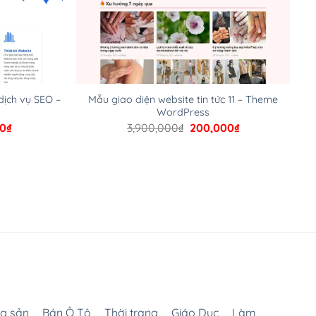
dịch vụ SEO –
Mẫu giao diện website tin tức 11 – Theme
WordPress
Giá
Giá
Giá
00
₫
3,900,000
₫
200,000
₫
hiện
gốc
hiện
tại
là:
tại
00₫.
là:
3,900,000₫.
là:
200,000₫.
200,000₫.
g sản
Bán Ô Tô
Thời trang
Giáo Dục
Làm