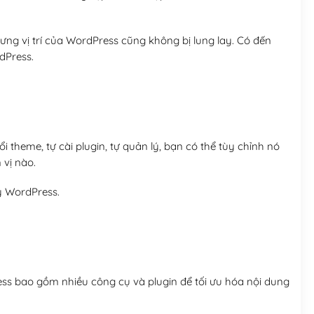
ng vị trí của WordPress cũng không bị lung lay. Có đến
dPress.
 theme, tự cài plugin, tự quản lý, bạn có thể tùy chỉnh nó
 vị nào.
y WordPress.
ess bao gồm nhiều công cụ và plugin để tối ưu hóa nội dung