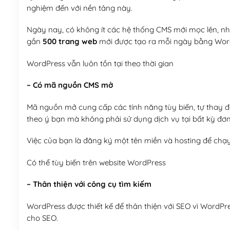
nghiệm đến với nền tảng này.
Ngày nay, có không ít các hệ thống CMS mới mọc lên, như
gần
500 trang web
mới được tạo ra mỗi ngày bằng Wor
WordPress vẫn luôn tồn tại theo thời gian
– Có mã nguồn CMS mở
Mã nguồn mở cung cấp các tính năng tùy biến, tự thay đổi
theo ý bạn mà không phải sử dụng dịch vụ tại bất kỳ đơn
Việc của bạn là đăng ký một tên miền và hosting để chạ
Có thể tùy biến trên website WordPress
– Thân thiện với công cụ tìm kiếm
WordPress được thiết kế để thân thiện với SEO vì WordPr
cho SEO.