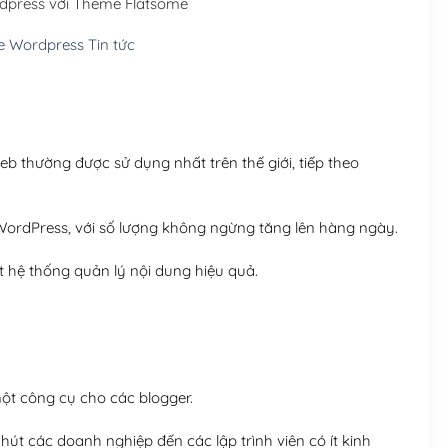
rdpress với Theme Flatsome
Hosting 5GB SSD (1 nă
 Wordpress Tin tức
Hosting 8GB SSD (1 nă
 thường được sử dụng nhất trên thế giới, tiếp theo
ordPress, với số lượng không ngừng tăng lên hàng ngày.
 hệ thống quản lý nội dung hiệu quả.
t công cụ cho các blogger.
út các doanh nghiệp đến các lập trình viên có ít kinh