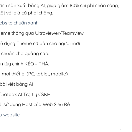
220,000₫.
rình sản xuất bằng AI, giúp giảm 80% chi phí nhân công,
ốt với giá cả phải chăng.
bsite chuẩn xanh
 Theme thông qua Ultraviewer/Teamview
 sử dụng Theme cơ bản cho người mới
ưu chuẩn cho quảng cáo.
ện tùy chỉnh KÉO – THẢ.
 mọi thiết bị (PC, tablet, mobile).
ài viết bằng AI
hatbox AI Trợ Lý CSKH
i sử dụng Host của Web Siêu Rẻ
o website