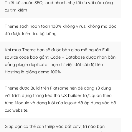
Thiết kế chuẩn SEO, load nhanh nhẹ tối ưu với các công
cụ tìm kiếm
Theme sạch hoàn toàn 100% không virus, không mã độc
đã được kiểm tra kỹ lưỡng.
Khi mua Theme bạn sẽ được bàn giao mã nguồn Full
source code bao gồm: Code + Database được nhân bản
bằng plugin duplicator bạn chỉ việc đăt cài đặt lên
Hosting là giống demo 100%.
Theme được Build trên Flatsome nên dễ dàng sử dụng
với trình dựng trang kéo thả UX builder trực quan theo
từng Module và dạng lưới của layout đã áp dụng vào bố
cục website.
Giúp bạn có thể can thiệp vào bất cứ vị trí nào bạn