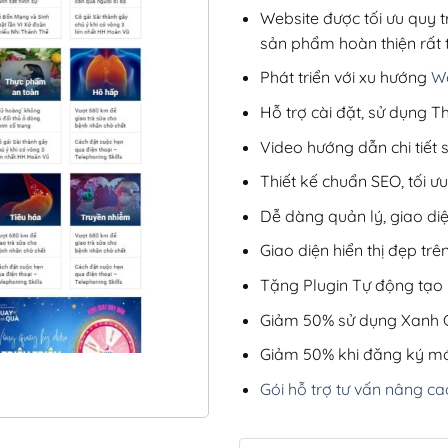
Website được tối ưu quy t
sản phẩm hoàn thiện rất t
Phát triển với xu hướng
We
Hỗ trợ cài đặt, sử dụng
Video hướng dẫn chi tiết
Thiết kế chuẩn SEO, tối 
Dễ dàng quản lý, giao di
Giao diện hiển thị đẹp trên
Tặng Plugin Tự động tạo b
Giảm 50% sử dụng Xanh C
Giảm 50% khi đăng ký mớ
Gói hỗ trợ tư vấn nâng ca