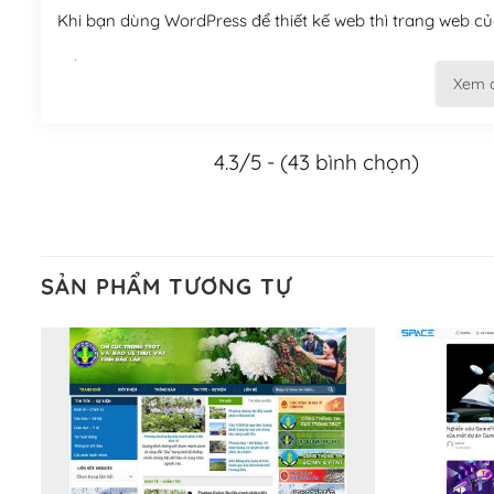
Khi bạn dùng WordPress để thiết kế web thì trang web của
Tối ưu hóa công cụ tìm kiếm
Xem 
– Dễ dàng tùy chỉnh, sửa chữa
4.3/5 - (43 bình chọn)
Khi bạn sử dụng WordPress, thì vấn đề giao diện của bạ
WordPress đa dạng sẽ giúp việc thực hiện các thiết kế tr
Nếu bạn có các kỹ thuật cơ bản với một theme được thiết 
kiếm chúng trên Internet hoặc nhờ chuyên gia.
SẢN PHẨM TƯƠNG TỰ
Dễ dàng tùy chỉnh trên WordPress
– Sở hữu một cộng đồng lớn, sẵn sàng hỗ trợ
WordPress là nơi lưu trữ cho một diễn đàn cộng đồng kh
cuồng tín WordPress.
Nếu bạn gặp khó khăn, bạn có thể lên mạng và tìm kiếm n