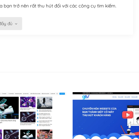
 bạn trở nên rất thu hút đối với các công cụ tìm kiếm.
đầy đủ
n trở nên dễ dàng và nhanh chóng. Với kho Theme
ở nên hấp dẫn và đơn giản hơn.
kế tốt, bạn có thể tự sửa đổi. Nếu không bạn có thể tìm
ổng lồ được kiểm duyệt bởi các nhân viên và những người
hững cộng đồng WordPress, họ sẽ giúp bạn trả lời, giải