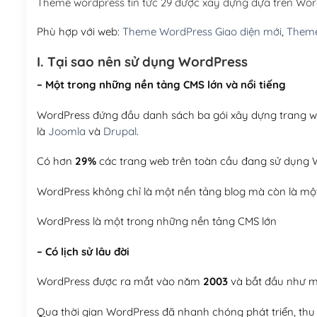
Theme wordpress tin tức 29 được xây dựng dựa trên Wo
Phù hợp với web:
Theme WordPress Giao diện mới
,
Theme
I. Tại sao nên sử dụng WordPress
– Một trong những nền tảng CMS lớn và nổi tiếng
WordPress đứng đầu danh sách ba gói xây dựng trang web
là
Joomla
và
Drupal
.
Có hơn
29%
các trang web trên toàn cầu đang sử dụng W
WordPress không chỉ là một nền tảng blog mà còn là một
WordPress là một trong những nền tảng CMS lớn
– Có lịch sử lâu đời
WordPress được ra mắt vào năm
2003
và bắt đầu như mộ
Qua thời gian WordPress đã nhanh chóng phát triển, thu h