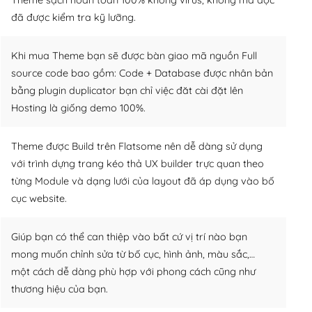
đã được kiểm tra kỹ lưỡng.
Khi mua Theme bạn sẽ được bàn giao mã nguồn Full
source code bao gồm: Code + Database được nhân bản
bằng plugin duplicator bạn chỉ việc đăt cài đặt lên
Hosting là giống demo 100%.
Theme được Build trên Flatsome nên dễ dàng sử dụng
với trình dựng trang kéo thả UX builder trực quan theo
từng Module và dạng lưới của layout đã áp dụng vào bố
cục website.
Giúp bạn có thể can thiệp vào bất cứ vị trí nào bạn
mong muốn chỉnh sửa từ bố cục, hình ảnh, màu sắc,…
một cách dễ dàng phù hợp với phong cách cũng như
thương hiệu của bạn.