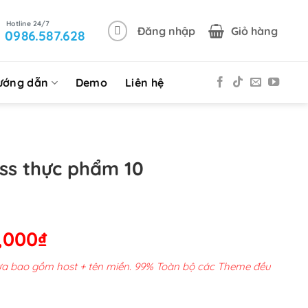
Đăng nhập
Giỏ hàng
0986.587.628
ướng dẫn
Demo
Liên hệ
s thực phẩm 10
Giá
,000
₫
hiện
chưa bao gồm host + tên miền. 99% Toàn bộ các Theme đều
tại
00,000₫.
là: