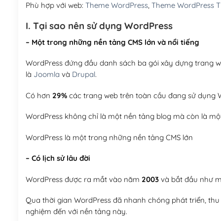
Phù hợp với web:
Theme WordPress
,
Theme WordPress 
I. Tại sao nên sử dụng WordPress
– Một trong những nền tảng CMS lớn và nổi tiếng
WordPress đứng đầu danh sách ba gói xây dựng trang web
là
Joomla
và
Drupal
.
Có hơn
29%
các trang web trên toàn cầu đang sử dụng W
WordPress không chỉ là một nền tảng blog mà còn là một
WordPress là một trong những nền tảng CMS lớn
– Có lịch sử lâu đời
WordPress được ra mắt vào năm
2003
và bắt đầu như mộ
Qua thời gian WordPress đã nhanh chóng phát triển, thu h
nghiệm đến với nền tảng này.