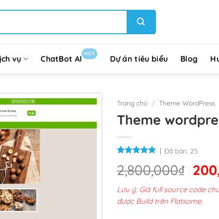
HOT
ịch vụ
ChatBot AI
Dự án tiêu biểu
Blog
H
Trang chủ
/
Theme WordPress
Theme wordpres
Đã bán:
25
Giá
2,800,000
₫
200
gốc
Lưu ý: Giá full source code 
là:
được Build trên Flatsome.
2,8