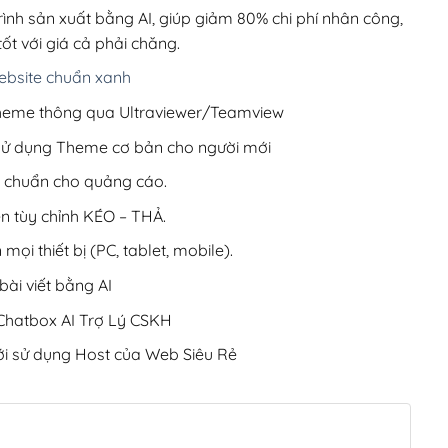
200,000₫.
rình sản xuất bằng AI, giúp giảm 80% chi phí nhân công,
ốt với giá cả phải chăng.
bsite chuẩn xanh
 Theme thông qua Ultraviewer/Teamview
 sử dụng Theme cơ bản cho người mới
ưu chuẩn cho quảng cáo.
ện tùy chỉnh KÉO – THẢ.
 mọi thiết bị (PC, tablet, mobile).
ài viết bằng AI
hatbox AI Trợ Lý CSKH
i sử dụng Host của Web Siêu Rẻ