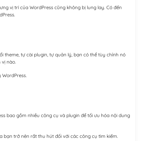
ng vị trí của WordPress cũng không bị lung lay. Có đến
dPress.
 theme, tự cài plugin, tự quản lý, bạn có thể tùy chỉnh nó
 vị nào.
y WordPress.
ess bao gồm nhiều công cụ và plugin để tối ưu hóa nội dung
 bạn trở nên rất thu hút đối với các công cụ tìm kiếm.