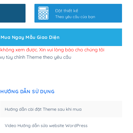
nhanh
(+0₫)
Đặt thiết kế
ở slider chính
(+200,000₫)
Theo yêu cầu của bạn
 bộ site theo yêu cầu
(+150,000₫)
Mua Ngay Mẫu Giao Diện
 site Wordpress
(+100,000₫)
n để đăng web
(+300,000₫)
i không xem được. Xin vui lòng báo cho chúng tôi
 vụ tùy chỉnh Theme theo yêu cầu
u cầu tuỳ chọn
(+2,000,000₫)
.net .org (1 năm)
(+300,000₫)
HƯỚNG DẪN SỬ DỤNG
(1 năm)
(+550,000₫)
m)
(+450,000₫)
Hướng dẫn cài đặt Theme sau khi mua
m)
(+550,000₫)
Video Hướng dẫn sửa website WordPress
m)
(+650,000₫)