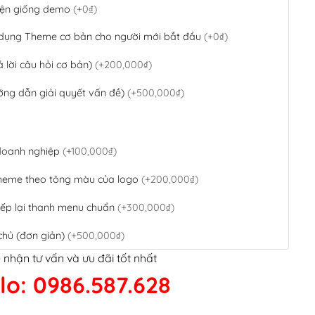
 diện giống demo
(+0₫)
 dụng Theme cơ bản cho người mới bắt đầu
(+0₫)
ả lời câu hỏi cơ bản)
(+200,000₫)
ớng dẫn giải quyết vấn đề)
(+500,000₫)
 doanh nghiệp
(+100,000₫)
theme theo tông màu của logo
(+200,000₫)
ếp lại thanh menu chuẩn
(+300,000₫)
chủ (đơn giản)
(+500,000₫)
 nhận tư vấn và ưu đãi tốt nhất
QR Code ngân hàng
(+100,000₫)
lo: 0986.587.628
 kết google, cập nhật sitemap
(+50,000₫)