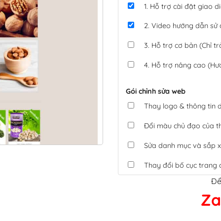
1. Hỗ trợ cài đặt giao
2. Video hướng dẫn sử
3. Hỗ trợ cơ bản (Chỉ tr
4. Hỗ trợ nâng cao (Hư
Gói chỉnh sửa web
Thay logo & thông tin
Đổi màu chủ đạo của 
Sửa danh mục và sắp x
Thay đổi bố cục trang 
Để
Tích hợp thanh toán 
Za
Xác minh Website, liên