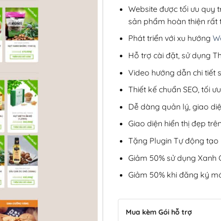
Website được tối ưu quy t
sản phẩm hoàn thiện rất t
Phát triển với xu hướng
We
Hỗ trợ cài đặt, sử dụng
Video hướng dẫn chi tiết
Thiết kế chuẩn SEO, tối 
Dễ dàng quản lý, giao di
Giao diện hiển thị đẹp trên
Tặng Plugin Tự động tạo b
Giảm 50% sử dụng Xanh C
Giảm 50% khi đăng ký mớ
Mua kèm Gói hỗ trợ