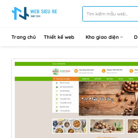
Bỏ
Tìm
qua
kiếm:
nội
dung
Trang chủ
Thiết kế web
Kho giao diện
D