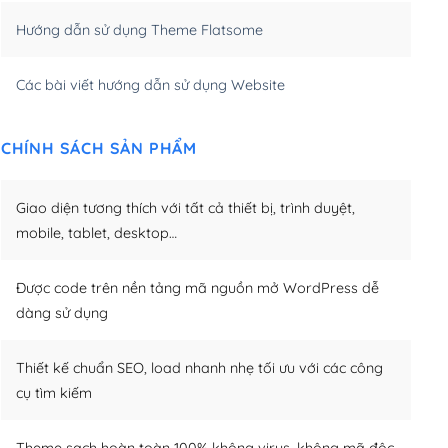
Hướng dẫn sử dụng Theme Flatsome
m)
(+950,000₫)
Các bài viết hướng dẫn sử dụng Website
CHÍNH SÁCH SẢN PHẨM
Giao diện tương thích với tất cả thiết bị, trình duyệt,
mobile, tablet, desktop…
Được code trên nền tảng mã nguồn mở WordPress dễ
dàng sử dụng
Thiết kế chuẩn SEO, load nhanh nhẹ tối ưu với các công
cụ tìm kiếm
Theme sạch hoàn toàn 100% không virus, không mã độc