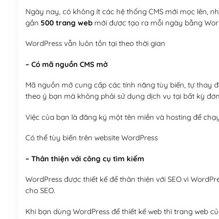
Ngày nay, có không ít các hệ thống CMS mới mọc lên, như
gần
500 trang web
mới được tạo ra mỗi ngày bằng Wor
WordPress vẫn luôn tồn tại theo thời gian
– Có mã nguồn CMS mở
Mã nguồn mở cung cấp các tính năng tùy biến, tự thay đổi
theo ý bạn mà không phải sử dụng dịch vụ tại bất kỳ đơn
Việc của bạn là đăng ký một tên miền và hosting để chạ
Có thể tùy biến trên website WordPress
– Thân thiện với công cụ tìm kiếm
WordPress được thiết kế để thân thiện với SEO vì WordPr
cho SEO.
Khi bạn dùng WordPress để thiết kế web thì trang web của