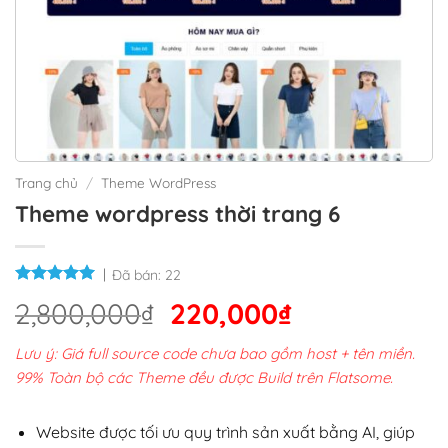
Trang chủ
/
Theme WordPress
Theme wordpress thời trang 6
Đã bán:
22
Giá
Giá
2,800,000
₫
220,000
₫
gốc
hiện
Lưu ý: Giá full source code chưa bao gồm host + tên miền.
là:
tại
99% Toàn bộ các Theme đều được Build trên Flatsome.
2,800,000₫.
là:
220,000₫.
Website được tối ưu quy trình sản xuất bằng AI, giúp