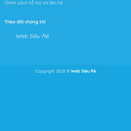
Chính sách hỗ trợ và liên hệ
Tính năng không giới hạn
Với Flatsome, bạn có thể tha hồ tùy chỉnh mọi thứ với
Theo dõi chúng tôi
Live Theme Option Panel và Drag & Drop Header
Builder.
Web Siêu Rẻ
Hai tính năng tuyệt vời cho phép bạn kéo thả và tùy
chỉnh mọi tính năng trong cửa hàng hoặc Website của
mình.
Với tính năng này bạn có thể chỉnh sửa mọi thứ từ
Copyright 2026 ©
Web Siêu Rẻ
Để nhận tư vấn và giá tốt nhất
Zalo
0986.587.628
những điểm nhỏ nhặt nhất như căn lề, căn dòng đến bố
cục của toàn bộ trang Web.
Thêm vào đó, một tính năng ưu thích của Theme, đó là
phần Header bạn có thể chỉnh sửa mọi thứ bạn muốn
chỉ bằng cách kéo và thả như: Menu, Search Icon,
Button, Cart….
Tốc độ tải trang tối ưu