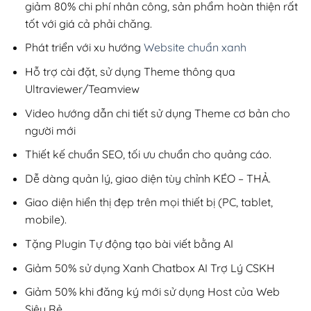
giảm 80% chi phí nhân công, sản phẩm hoàn thiện rất
tốt với giá cả phải chăng.
Phát triển với xu hướng
Website chuẩn xanh
Hỗ trợ cài đặt, sử dụng Theme thông qua
Ultraviewer/Teamview
Video hướng dẫn chi tiết sử dụng Theme cơ bản cho
người mới
Thiết kế chuẩn SEO, tối ưu chuẩn cho quảng cáo.
Dễ dàng quản lý, giao diện tùy chỉnh KÉO – THẢ.
Giao diện hiển thị đẹp trên mọi thiết bị (PC, tablet,
mobile).
Tặng Plugin Tự động tạo bài viết bằng AI
Giảm 50% sử dụng Xanh Chatbox AI Trợ Lý CSKH
Giảm 50% khi đăng ký mới sử dụng Host của Web
Siêu Rẻ