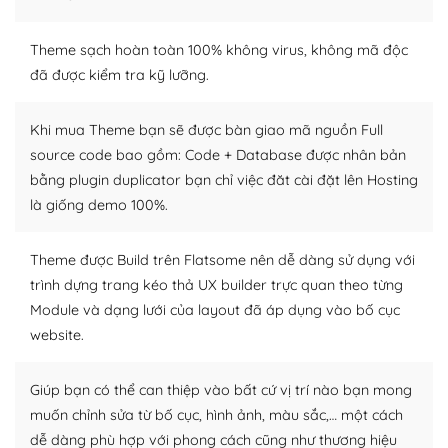
– Sở hữu một cộng đồng lớn, sẵn sàng hỗ trợ
WordPress là nơi lưu trữ cho một diễn đàn cộng đồng
Theme sạch hoàn toàn 100% không virus, không mã độc
khổng lồ được kiểm duyệt bởi các nhân viên và những
đã được kiểm tra kỹ lưỡng.
người cuồng tín WordPress.
Khi mua Theme bạn sẽ được bàn giao mã nguồn Full
Nếu bạn gặp khó khăn, bạn có thể lên mạng và tìm
source code bao gồm: Code + Database được nhân bản
kiếm những cộng đồng WordPress, họ sẽ giúp bạn trả
bằng plugin duplicator bạn chỉ việc đăt cài đặt lên Hosting
lời, giải đáp vấn đề của bạn.
là giống demo 100%.
Cộng đồng sử dụng WordPress sẵn sàng hỗ trợ bạn
Theme được Build trên Flatsome nên dễ dàng sử dụng với
– Đa dạng plugin và themes
trình dựng trang kéo thả UX builder trực quan theo từng
Module và dạng lưới của layout đã áp dụng vào bố cục
Plugin mở rộng là thành phần cài đặt thêm vào
WordPress để tăng thêm các tính năng cần thiết. Có
website.
nhiều plugin trả phí hoặc miễn phí.
Giúp bạn có thể can thiệp vào bất cứ vị trí nào bạn mong
Nhờ lượng người dùng đông đảo, thư viện themes và
muốn chỉnh sửa từ bố cục, hình ảnh, màu sắc,… một cách
plugin của WordPress rất phong phú. Bạn có thể thỏa
dễ dàng phù hợp với phong cách cũng như thương hiệu
thích chọn lựa plugin và themes phù hợp cho mục đích