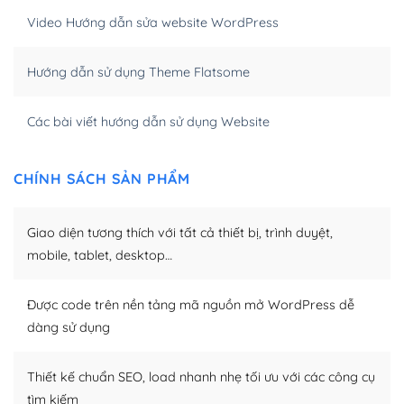
Video Hướng dẫn sửa website WordPress
Khi bạn dùng WordPress để thiết kế web thì trang web
của bạn trở nên rất thu hút đối với các công cụ tìm
Hướng dẫn sử dụng Theme Flatsome
kiếm.
Tối ưu hóa công cụ tìm kiếm
Các bài viết hướng dẫn sử dụng Website
– Dễ dàng tùy chỉnh, sửa chữa
CHÍNH SÁCH SẢN PHẨM
Khi bạn sử dụng WordPress, thì vấn đề giao diện của
bạn trở nên dễ dàng và nhanh chóng. Với kho Theme
Giao diện tương thích với tất cả thiết bị, trình duyệt,
WordPress đa dạng sẽ giúp việc thực hiện các thiết kế
trở nên hấp dẫn và đơn giản hơn.
mobile, tablet, desktop…
Nếu bạn có các kỹ thuật cơ bản với một theme được
Được code trên nền tảng mã nguồn mở WordPress dễ
thiết kế tốt, bạn có thể tự sửa đổi. Nếu không bạn có thể
dàng sử dụng
tìm kiếm chúng trên Internet hoặc nhờ chuyên gia.
Dễ dàng tùy chỉnh trên WordPress
Thiết kế chuẩn SEO, load nhanh nhẹ tối ưu với các công cụ
tìm kiếm