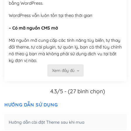
bằng WordPress.
WordPress vẫn luôn tồn tại theo thời gian
– Có mã nguồn CMS mở
Mã nguồn mở cung cấp các tính năng tùy biến, tự thay
đổi theme, tự cài plugin, tự quản lý, bạn có thể tùy chỉnh
nó theo ý bạn mà không phải sử dụng dịch vụ tại bất
kỳ đơn vị nào.
Xem đầy đủ
Việc của bạn là đăng ký một tên miền và hosting để
chạy WordPress.
4.3/5 - (27 bình chọn)
Có thể tùy biến trên website WordPress
– Thân thiện với công cụ tìm kiếm
HƯỚNG DẪN SỬ DỤNG
WordPress được thiết kế để thân thiện với SEO vì
Hướng dẫn cài đặt Theme sau khi mua
WordPress bao gồm nhiều công cụ và plugin để tối ưu
hóa nội dung cho SEO.