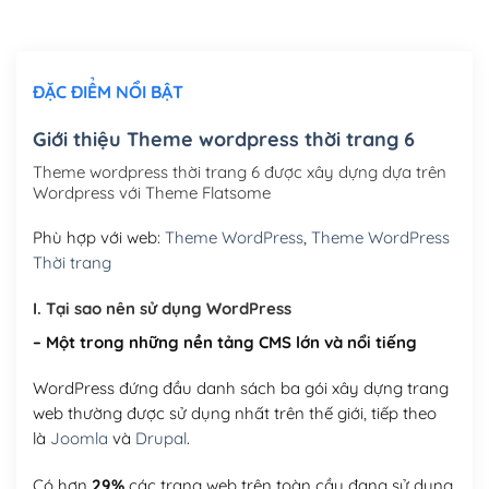
Chỉnh sửa site theo yêu cầu tuỳ chọn
(+2,000,000₫)
ĐẶC ĐIỂM NỔI BẬT
Mua thêm Host + Tên miền
Tên miền quốc tế .com .net .org (1 năm)
(+300,000₫)
Giới thiệu Theme wordpress thời trang 6
Tên miền Việt Nam .vn (1 năm)
(+550,000₫)
Theme wordpress thời trang 6 được xây dựng dựa trên
Wordpress với Theme Flatsome
Hosting 2GB SSD (1 năm)
(+450,000₫)
Phù hợp với web:
Theme WordPress
,
Theme WordPress
Hosting 3GB SSD (1 năm)
(+550,000₫)
Thời trang
Hosting 5GB SSD (1 năm)
(+650,000₫)
I. Tại sao nên sử dụng WordPress
– Một trong những nền tảng CMS lớn và nổi tiếng
Hosting 8GB SSD (1 năm)
(+950,000₫)
WordPress đứng đầu danh sách ba gói xây dựng trang
web thường được sử dụng nhất trên thế giới, tiếp theo
là
Joomla
và
Drupal
.
Có hơn
29%
các trang web trên toàn cầu đang sử dụng