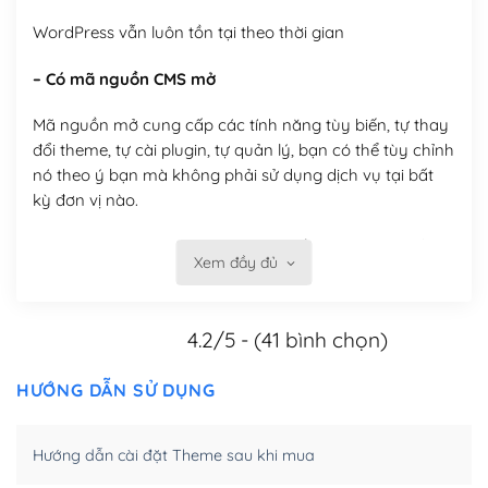
WordPress vẫn luôn tồn tại theo thời gian
– Có mã nguồn CMS mở
Mã nguồn mở cung cấp các tính năng tùy biến, tự thay
đổi theme, tự cài plugin, tự quản lý, bạn có thể tùy chỉnh
nó theo ý bạn mà không phải sử dụng dịch vụ tại bất
kỳ đơn vị nào.
Việc của bạn là đăng ký một tên miền và hosting để
Xem đầy đủ
chạy WordPress.
Có thể tùy biến trên website WordPress
4.2/5 - (41 bình chọn)
– Thân thiện với công cụ tìm kiếm
HƯỚNG DẪN SỬ DỤNG
WordPress được thiết kế để thân thiện với SEO vì
WordPress bao gồm nhiều công cụ và plugin để tối ưu
Hướng dẫn cài đặt Theme sau khi mua
hóa nội dung cho SEO.