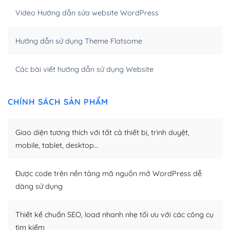
Khi bạn dùng WordPress để thiết kế web thì trang web
Video Hướng dẫn sửa website WordPress
của bạn trở nên rất thu hút đối với các công cụ tìm
kiếm.
Hướng dẫn sử dụng Theme Flatsome
Tối ưu hóa công cụ tìm kiếm
Các bài viết hướng dẫn sử dụng Website
– Dễ dàng tùy chỉnh, sửa chữa
Khi bạn sử dụng WordPress, thì vấn đề giao diện của
CHÍNH SÁCH SẢN PHẨM
bạn trở nên dễ dàng và nhanh chóng. Với kho Theme
WordPress đa dạng sẽ giúp việc thực hiện các thiết kế
Giao diện tương thích với tất cả thiết bị, trình duyệt,
trở nên hấp dẫn và đơn giản hơn.
mobile, tablet, desktop…
Nếu bạn có các kỹ thuật cơ bản với một theme được
thiết kế tốt, bạn có thể tự sửa đổi. Nếu không bạn có thể
Được code trên nền tảng mã nguồn mở WordPress dễ
tìm kiếm chúng trên Internet hoặc nhờ chuyên gia.
dàng sử dụng
Dễ dàng tùy chỉnh trên WordPress
Thiết kế chuẩn SEO, load nhanh nhẹ tối ưu với các công cụ
– Sở hữu một cộng đồng lớn, sẵn sàng hỗ trợ
tìm kiếm