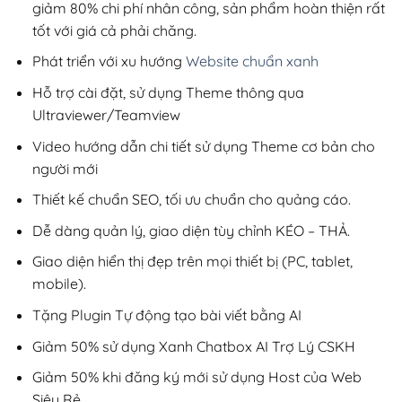
giảm 80% chi phí nhân công, sản phẩm hoàn thiện rất
tốt với giá cả phải chăng.
Phát triển với xu hướng
Website chuẩn xanh
Hỗ trợ cài đặt, sử dụng Theme thông qua
Ultraviewer/Teamview
Video hướng dẫn chi tiết sử dụng Theme cơ bản cho
người mới
Thiết kế chuẩn SEO, tối ưu chuẩn cho quảng cáo.
Dễ dàng quản lý, giao diện tùy chỉnh KÉO – THẢ.
Giao diện hiển thị đẹp trên mọi thiết bị (PC, tablet,
mobile).
Tặng Plugin Tự động tạo bài viết bằng AI
Giảm 50% sử dụng Xanh Chatbox AI Trợ Lý CSKH
Giảm 50% khi đăng ký mới sử dụng Host của Web
Siêu Rẻ