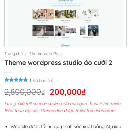
Trang chủ
/
Theme WordPress
Theme wordpress studio áo cưới 2
Đã bán:
28
Giá
Giá
2,800,000
₫
200,000
₫
gốc
hiện
Lưu ý: Giá full source code chưa bao gồm host + tên miền.
là:
tại
99% Toàn bộ các Theme đều được Build trên Flatsome.
2,800,000₫.
là:
200,000₫.
Website được tối ưu quy trình sản xuất bằng AI, giúp