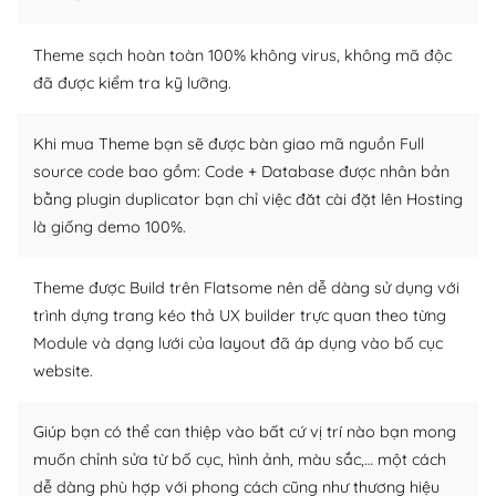
WordPress là nơi lưu trữ cho một diễn đàn cộng đồng
khổng lồ được kiểm duyệt bởi các nhân viên và những
Theme sạch hoàn toàn 100% không virus, không mã độc
người cuồng tín WordPress.
đã được kiểm tra kỹ lưỡng.
Nếu bạn gặp khó khăn, bạn có thể lên mạng và tìm
Khi mua Theme bạn sẽ được bàn giao mã nguồn Full
kiếm những cộng đồng WordPress, họ sẽ giúp bạn trả
source code bao gồm: Code + Database được nhân bản
lời, giải đáp vấn đề của bạn.
bằng plugin duplicator bạn chỉ việc đăt cài đặt lên Hosting
Cộng đồng sử dụng WordPress sẵn sàng hỗ trợ bạn
là giống demo 100%.
– Đa dạng plugin và themes
Theme được Build trên Flatsome nên dễ dàng sử dụng với
trình dựng trang kéo thả UX builder trực quan theo từng
Plugin mở rộng là thành phần cài đặt thêm vào
Module và dạng lưới của layout đã áp dụng vào bố cục
WordPress để tăng thêm các tính năng cần thiết. Có
nhiều plugin trả phí hoặc miễn phí.
website.
Nhờ lượng người dùng đông đảo, thư viện themes và
Giúp bạn có thể can thiệp vào bất cứ vị trí nào bạn mong
plugin của WordPress rất phong phú. Bạn có thể thỏa
muốn chỉnh sửa từ bố cục, hình ảnh, màu sắc,… một cách
thích chọn lựa plugin và themes phù hợp cho mục đích
dễ dàng phù hợp với phong cách cũng như thương hiệu
lập website của mình.