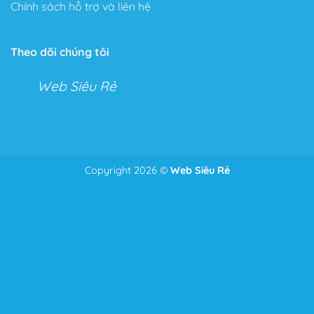
Chính sách hỗ trợ và liên hệ
Tính năng không giới hạn
Với Flatsome, bạn có thể tha hồ tùy chỉnh mọi thứ với
Theo dõi chúng tôi
Live Theme Option Panel và Drag & Drop Header
Builder.
Web Siêu Rẻ
Hai tính năng tuyệt vời cho phép bạn kéo thả và tùy
chỉnh mọi tính năng trong cửa hàng hoặc Website của
mình.
Với tính năng này bạn có thể chỉnh sửa mọi thứ từ
Copyright 2026 ©
Web Siêu Rẻ
Để nhận tư vấn và giá tốt nhất
Zalo
0986.587.628
những điểm nhỏ nhặt nhất như căn lề, căn dòng đến bố
cục của toàn bộ trang Web.
Thêm vào đó, một tính năng ưu thích của Theme, đó là
phần Header bạn có thể chỉnh sửa mọi thứ bạn muốn
chỉ bằng cách kéo và thả như: Menu, Search Icon,
Button, Cart….
Tốc độ tải trang tối ưu