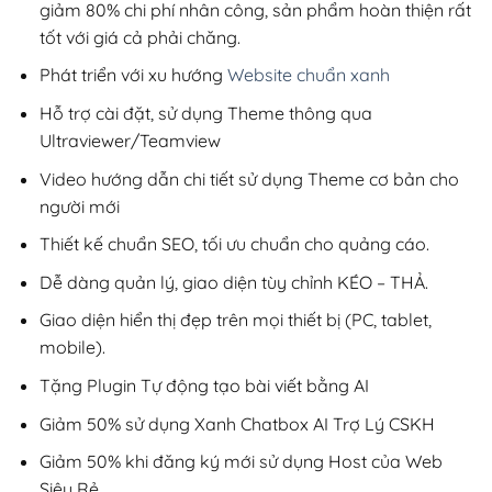
giảm 80% chi phí nhân công, sản phẩm hoàn thiện rất
tốt với giá cả phải chăng.
Phát triển với xu hướng
Website chuẩn xanh
Hỗ trợ cài đặt, sử dụng Theme thông qua
Ultraviewer/Teamview
Video hướng dẫn chi tiết sử dụng Theme cơ bản cho
người mới
Thiết kế chuẩn SEO, tối ưu chuẩn cho quảng cáo.
Dễ dàng quản lý, giao diện tùy chỉnh KÉO – THẢ.
Giao diện hiển thị đẹp trên mọi thiết bị (PC, tablet,
mobile).
Tặng Plugin Tự động tạo bài viết bằng AI
Giảm 50% sử dụng Xanh Chatbox AI Trợ Lý CSKH
Giảm 50% khi đăng ký mới sử dụng Host của Web
Siêu Rẻ