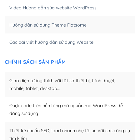
Video Hướng dẫn sửa website WordPress
Khi bạn dùng WordPress để thiết kế web thì trang web
của bạn trở nên rất thu hút đối với các công cụ tìm
Hướng dẫn sử dụng Theme Flatsome
kiếm.
Tối ưu hóa công cụ tìm kiếm
Các bài viết hướng dẫn sử dụng Website
– Dễ dàng tùy chỉnh, sửa chữa
CHÍNH SÁCH SẢN PHẨM
Khi bạn sử dụng WordPress, thì vấn đề giao diện của
bạn trở nên dễ dàng và nhanh chóng. Với kho Theme
Giao diện tương thích với tất cả thiết bị, trình duyệt,
WordPress đa dạng sẽ giúp việc thực hiện các thiết kế
trở nên hấp dẫn và đơn giản hơn.
mobile, tablet, desktop…
Nếu bạn có các kỹ thuật cơ bản với một theme được
Được code trên nền tảng mã nguồn mở WordPress dễ
thiết kế tốt, bạn có thể tự sửa đổi. Nếu không bạn có thể
dàng sử dụng
tìm kiếm chúng trên Internet hoặc nhờ chuyên gia.
Dễ dàng tùy chỉnh trên WordPress
Thiết kế chuẩn SEO, load nhanh nhẹ tối ưu với các công cụ
tìm kiếm