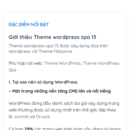
Chỉnh sửa site theo yêu cầu tuỳ chọn
(+2,000,000₫)
ĐẶC ĐIỂM NỔI BẬT
Mua thêm Host + Tên miền
Tên miền quốc tế .com .net .org (1 năm)
(+300,000₫)
Giới thiệu Theme wordpress spa 13
Tên miền Việt Nam .vn (1 năm)
(+550,000₫)
Theme wordpress spa 13 được xây dựng dựa trên
Wordpress với Theme Flatsome
Hosting 2GB SSD (1 năm)
(+450,000₫)
Phù hợp với web:
Theme WordPress
,
Theme WordPress
Hosting 3GB SSD (1 năm)
(+550,000₫)
Spa
Hosting 5GB SSD (1 năm)
(+650,000₫)
I. Tại sao nên sử dụng WordPress
– Một trong những nền tảng CMS lớn và nổi tiếng
Hosting 8GB SSD (1 năm)
(+950,000₫)
WordPress đứng đầu danh sách ba gói xây dựng trang
web thường được sử dụng nhất trên thế giới, tiếp theo
là
Joomla
và
Drupal
.
Có hơn
29%
các trang web trên toàn cầu đang sử dụng