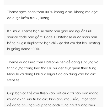
– Sở hữu một cộng đồng lớn, sẵn sàng hỗ trợ
WordPress là nơi lưu trữ cho một diễn đàn cộng đồng
Theme sạch hoàn toàn 100% không virus, không mã độc
khổng lồ được kiểm duyệt bởi các nhân viên và những
đã được kiểm tra kỹ lưỡng.
người cuồng tín WordPress.
Khi mua Theme bạn sẽ được bàn giao mã nguồn Full
Nếu bạn gặp khó khăn, bạn có thể lên mạng và tìm
source code bao gồm: Code + Database được nhân bản
kiếm những cộng đồng WordPress, họ sẽ giúp bạn trả
bằng plugin duplicator bạn chỉ việc đăt cài đặt lên Hosting
lời, giải đáp vấn đề của bạn.
là giống demo 100%.
Cộng đồng sử dụng WordPress sẵn sàng hỗ trợ bạn
Theme được Build trên Flatsome nên dễ dàng sử dụng với
– Đa dạng plugin và themes
trình dựng trang kéo thả UX builder trực quan theo từng
Module và dạng lưới của layout đã áp dụng vào bố cục
Plugin mở rộng là thành phần cài đặt thêm vào
WordPress để tăng thêm các tính năng cần thiết. Có
website.
nhiều plugin trả phí hoặc miễn phí.
Giúp bạn có thể can thiệp vào bất cứ vị trí nào bạn mong
Nhờ lượng người dùng đông đảo, thư viện themes và
muốn chỉnh sửa từ bố cục, hình ảnh, màu sắc,… một cách
plugin của WordPress rất phong phú. Bạn có thể thỏa
dễ dàng phù hợp với phong cách cũng như thương hiệu
thích chọn lựa plugin và themes phù hợp cho mục đích