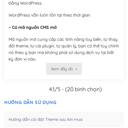
bằng WordPress.
WordPress vẫn luôn tồn tại theo thời gian
– Có mã nguồn CMS mở
Mã nguồn mở cung cấp các tính năng tùy biến, tự thay
đổi theme, tự cài plugin, tự quản lý, bạn có thể tùy chỉnh
nó theo ý bạn mà không phải sử dụng dịch vụ tại bất
kỳ đơn vị nào.
Xem đầy đủ
Việc của bạn là đăng ký một tên miền và hosting để
chạy WordPress.
4.1/5 - (20 bình chọn)
Có thể tùy biến trên website WordPress
– Thân thiện với công cụ tìm kiếm
HƯỚNG DẪN SỬ DỤNG
WordPress được thiết kế để thân thiện với SEO vì
Hướng dẫn cài đặt Theme sau khi mua
WordPress bao gồm nhiều công cụ và plugin để tối ưu
hóa nội dung cho SEO.