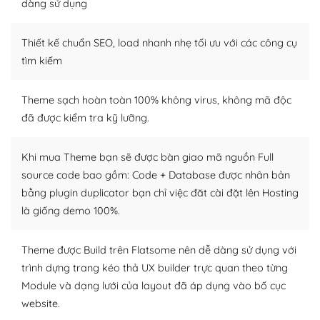
dàng sử dụng
– Sở hữu một cộng đồng lớn, sẵn sàng hỗ trợ
Thiết kế chuẩn SEO, load nhanh nhẹ tối ưu với các công cụ
WordPress là nơi lưu trữ cho một diễn đàn cộng đồng
khổng lồ được kiểm duyệt bởi các nhân viên và những
tìm kiếm
người cuồng tín WordPress.
Theme sạch hoàn toàn 100% không virus, không mã độc
Nếu bạn gặp khó khăn, bạn có thể lên mạng và tìm
đã được kiểm tra kỹ lưỡng.
kiếm những cộng đồng WordPress, họ sẽ giúp bạn trả
lời, giải đáp vấn đề của bạn.
Khi mua Theme bạn sẽ được bàn giao mã nguồn Full
Cộng đồng sử dụng WordPress sẵn sàng hỗ trợ bạn
source code bao gồm: Code + Database được nhân bản
bằng plugin duplicator bạn chỉ việc đăt cài đặt lên Hosting
– Đa dạng plugin và themes
là giống demo 100%.
Plugin mở rộng là thành phần cài đặt thêm vào
WordPress để tăng thêm các tính năng cần thiết. Có
Theme được Build trên Flatsome nên dễ dàng sử dụng với
nhiều plugin trả phí hoặc miễn phí.
trình dựng trang kéo thả UX builder trực quan theo từng
Module và dạng lưới của layout đã áp dụng vào bố cục
Nhờ lượng người dùng đông đảo, thư viện themes và
website.
plugin của WordPress rất phong phú. Bạn có thể thỏa