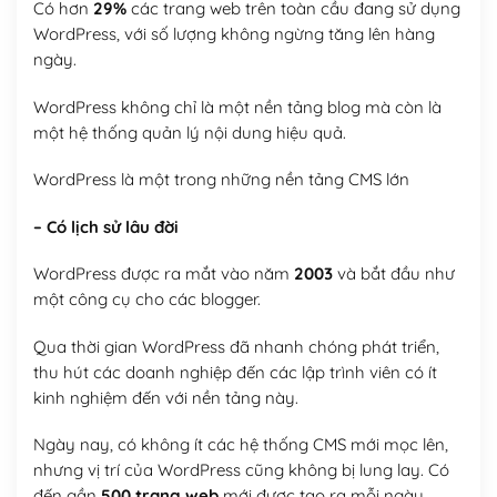
Có hơn
29%
các trang web trên toàn cầu đang sử dụng
WordPress, với số lượng không ngừng tăng lên hàng
ngày.
WordPress không chỉ là một nền tảng blog mà còn là
một hệ thống quản lý nội dung hiệu quả.
WordPress là một trong những nền tảng CMS lớn
– Có lịch sử lâu đời
WordPress được ra mắt vào năm
2003
và bắt đầu như
một công cụ cho các blogger.
Qua thời gian WordPress đã nhanh chóng phát triển,
thu hút các doanh nghiệp đến các lập trình viên có ít
kinh nghiệm đến với nền tảng này.
Ngày nay, có không ít các hệ thống CMS mới mọc lên,
nhưng vị trí của WordPress cũng không bị lung lay. Có
đến gần
500 trang web
mới được tạo ra mỗi ngày