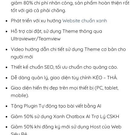
giảm 80% chi phí nhân công, sản phẩm hoàn thiện rất
tốt với giá cả phải chăng.
Phát triển với xu hướng
Website chuẩn xanh
Hỗ trợ cài đặt, sử dụng Theme thông qua
Ultraviewer/Teamview
Video hướng dẫn chi tiết sử dụng Theme cơ bản cho
người mới
Thiết kế chuẩn SEO, tối ưu chuẩn cho quảng cáo.
Dễ dàng quản lý, giao diện tùy chỉnh KÉO – THẢ.
Giao diện hiển thị đẹp trên mọi thiết bị (PC, tablet,
mobile).
Tặng Plugin Tự động tạo bài viết bằng AI
Giảm 50% sử dụng Xanh Chatbox AI Trợ Lý CSKH
Giảm 50% khi đăng ký mới sử dụng Host của Web
Siêu Rẻ