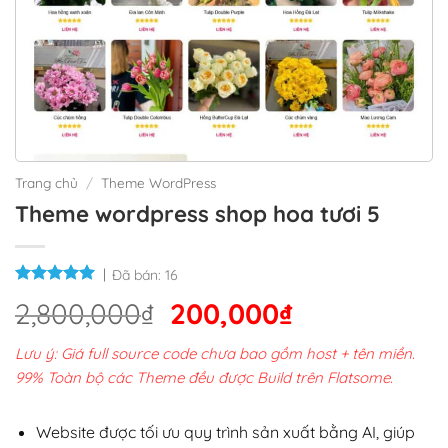
Trang chủ
/
Theme WordPress
Theme wordpress shop hoa tươi 5
Đã bán:
16
Giá
Giá
2,800,000
₫
200,000
₫
gốc
hiện
Lưu ý: Giá full source code chưa bao gồm host + tên miền.
là:
tại
99% Toàn bộ các Theme đều được Build trên Flatsome.
2,800,000₫.
là:
200,000₫.
Website được tối ưu quy trình sản xuất bằng AI, giúp