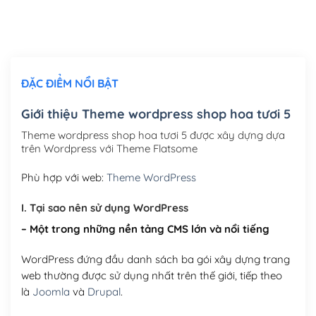
Thiết kế logo đơn giản để đăng web
(+300,000₫)
Chỉnh sửa site theo yêu cầu tuỳ chọn
(+2,000,000₫)
ĐẶC ĐIỂM NỔI BẬT
Mua thêm Host + Tên miền
Tên miền quốc tế .com .net .org (1 năm)
(+300,000₫)
Giới thiệu Theme wordpress shop hoa tươi 5
Tên miền Việt Nam .vn (1 năm)
(+550,000₫)
Theme wordpress shop hoa tươi 5 được xây dựng dựa
trên Wordpress với Theme Flatsome
Hosting 2GB SSD (1 năm)
(+450,000₫)
Phù hợp với web:
Theme WordPress
Hosting 3GB SSD (1 năm)
(+550,000₫)
I. Tại sao nên sử dụng WordPress
Hosting 5GB SSD (1 năm)
(+650,000₫)
– Một trong những nền tảng CMS lớn và nổi tiếng
Hosting 8GB SSD (1 năm)
(+950,000₫)
WordPress đứng đầu danh sách ba gói xây dựng trang
web thường được sử dụng nhất trên thế giới, tiếp theo
là
Joomla
và
Drupal
.