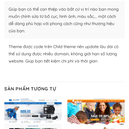
thích chọn lựa plugin và themes phù hợp cho mục đích
Giúp bạn có thể can thiệp vào bất cứ vị trí nào bạn mong
lập website của mình.
muốn chỉnh sửa từ bố cục, hình ảnh, màu sắc,… một cách
WordPress đa dạng plugin và themes
dễ dàng phù hợp với phong cách cũng như thương hiệu
của bạn.
– Dễ sử dụng
Với mọi Hosting bất kỳ thì WordPress đều có thể dễ
Theme được code trên Child theme nên update lâu dài có
dàng thiết lập vì thực tế nó đã cung cấp khoảng 60%
thể sử dụng được nhiều domain, không giới hạn số lượng
toàn bộ web.
website. Giúp bạn tiết kiệm chi phí và thời gian
Và bạn có toàn quyền tự do khi quyết định nơi lưu trữ
trang web WordPress của bạn.
SẢN PHẨM TƯƠNG TỰ
Dễ dàng lựa chọn Hosting cho website WordPress
– Bảo mật cực tốt
Vì WordPress hiện là nền tảng xây dựng trang web và
blog lớn nhất trên thế giới, quan trọng nhất là bảo vệ
nội dung của mình khỏi các cuộc tấn công spam.