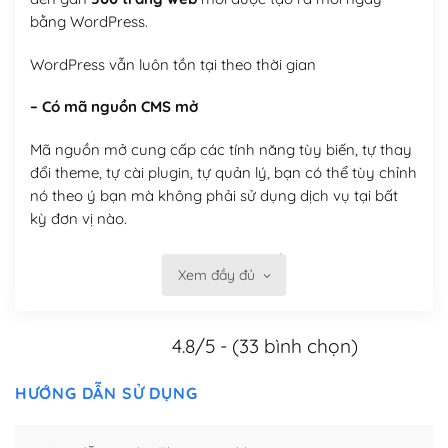
bằng WordPress.
WordPress vẫn luôn tồn tại theo thời gian
– Có mã nguồn CMS mở
Mã nguồn mở cung cấp các tính năng tùy biến, tự thay
đổi theme, tự cài plugin, tự quản lý, bạn có thể tùy chỉnh
nó theo ý bạn mà không phải sử dụng dịch vụ tại bất
kỳ đơn vị nào.
Việc của bạn là đăng ký một tên miền và hosting để
Xem đầy đủ
chạy WordPress.
Có thể tùy biến trên website WordPress
4.8/5 - (33 bình chọn)
– Thân thiện với công cụ tìm kiếm
HƯỚNG DẪN SỬ DỤNG
WordPress được thiết kế để thân thiện với SEO vì
WordPress bao gồm nhiều công cụ và plugin để tối ưu