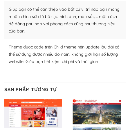
plugin của WordPress rất phong phú. Bạn có thể thỏa
Giúp bạn có thể can thiệp vào bất cứ vị trí nào bạn mong
thích chọn lựa plugin và themes phù hợp cho mục đích
lập website của mình.
muốn chỉnh sửa từ bố cục, hình ảnh, màu sắc,… một cách
dễ dàng phù hợp với phong cách cũng như thương hiệu
WordPress đa dạng plugin và themes
của bạn.
– Dễ sử dụng
Theme được code trên Child theme nên update lâu dài có
Với mọi Hosting bất kỳ thì WordPress đều có thể dễ
thể sử dụng được nhiều domain, không giới hạn số lượng
dàng thiết lập vì thực tế nó đã cung cấp khoảng 60%
website. Giúp bạn tiết kiệm chi phí và thời gian
toàn bộ web.
Và bạn có toàn quyền tự do khi quyết định nơi lưu trữ
trang web WordPress của bạn.
SẢN PHẨM TƯƠNG TỰ
Dễ dàng lựa chọn Hosting cho website WordPress
– Bảo mật cực tốt
Vì WordPress hiện là nền tảng xây dựng trang web và
blog lớn nhất trên thế giới, quan trọng nhất là bảo vệ