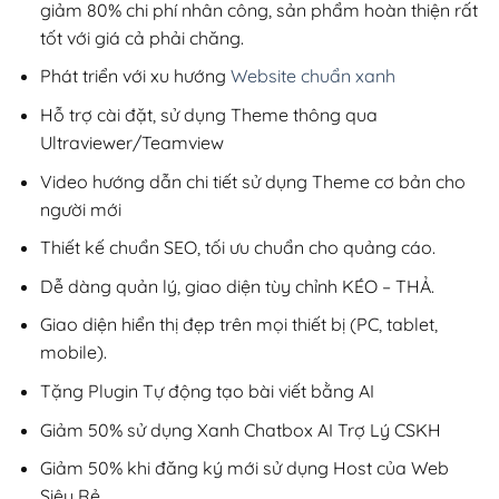
giảm 80% chi phí nhân công, sản phẩm hoàn thiện rất
tốt với giá cả phải chăng.
Phát triển với xu hướng
Website chuẩn xanh
Hỗ trợ cài đặt, sử dụng Theme thông qua
Ultraviewer/Teamview
Video hướng dẫn chi tiết sử dụng Theme cơ bản cho
người mới
Thiết kế chuẩn SEO, tối ưu chuẩn cho quảng cáo.
Dễ dàng quản lý, giao diện tùy chỉnh KÉO – THẢ.
Giao diện hiển thị đẹp trên mọi thiết bị (PC, tablet,
mobile).
Tặng Plugin Tự động tạo bài viết bằng AI
Giảm 50% sử dụng Xanh Chatbox AI Trợ Lý CSKH
Giảm 50% khi đăng ký mới sử dụng Host của Web
Siêu Rẻ