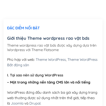
Thiết kế logo đơn giản để đăng web
(+300,000₫)
Chỉnh sửa site theo yêu cầu tuỳ chọn
(+2,000,000₫)
ĐẶC ĐIỂM NỔI BẬT
Mua thêm Host + Tên miền
Tên miền quốc tế .com .net .org (1 năm)
(+300,000₫)
Giới thiệu Theme wordpress rao vặt bds
Tên miền Việt Nam .vn (1 năm)
(+550,000₫)
Theme wordpress rao vặt bds được xây dựng dựa trên
Wordpress với Theme Flatsome
Hosting 2GB SSD (1 năm)
(+450,000₫)
Phù hợp với web:
Theme WordPress
,
Theme WordPress
Hosting 3GB SSD (1 năm)
(+550,000₫)
Bất động sản
Hosting 5GB SSD (1 năm)
(+650,000₫)
I. Tại sao nên sử dụng WordPress
– Một trong những nền tảng CMS lớn và nổi tiếng
Hosting 8GB SSD (1 năm)
(+950,000₫)
WordPress đứng đầu danh sách ba gói xây dựng trang
web thường được sử dụng nhất trên thế giới, tiếp theo
là
Joomla
và
Drupal
.