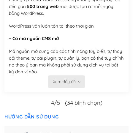
đến gần
500 trang web
mới được tạo ra mỗi ngày
bằng WordPress.
WordPress vẫn luôn tồn tại theo thời gian
– Có mã nguồn CMS mở
Mã nguồn mở cung cấp các tính năng tùy biến, tự thay
đổi theme, tự cài plugin, tự quản lý, bạn có thể tùy chỉnh
nó theo ý bạn mà không phải sử dụng dịch vụ tại bất
kỳ đơn vị nào.
Xem đầy đủ
Việc của bạn là đăng ký một tên miền và hosting để
chạy WordPress.
4/5 - (34 bình chọn)
Có thể tùy biến trên website WordPress
– Thân thiện với công cụ tìm kiếm
HƯỚNG DẪN SỬ DỤNG
WordPress được thiết kế để thân thiện với SEO vì