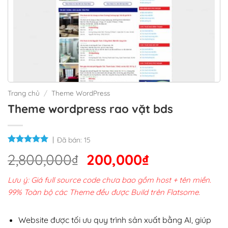
Trang chủ
/
Theme WordPress
Theme wordpress rao vặt bds
Đã bán:
15
Giá
Giá
2,800,000
₫
200,000
₫
gốc
hiện
Lưu ý: Giá full source code chưa bao gồm host + tên miền.
là:
tại
99% Toàn bộ các Theme đều được Build trên Flatsome.
2,800,000₫.
là:
200,000₫.
Website được tối ưu quy trình sản xuất bằng AI, giúp