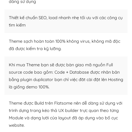
Dễ dàng tùy chỉnh trên WordPress
dàng sử dụng
– Sở hữu một cộng đồng lớn, sẵn sàng hỗ trợ
Thiết kế chuẩn SEO, load nhanh nhẹ tối ưu với các công cụ
WordPress là nơi lưu trữ cho một diễn đàn cộng đồng
tìm kiếm
khổng lồ được kiểm duyệt bởi các nhân viên và những
người cuồng tín WordPress.
Theme sạch hoàn toàn 100% không virus, không mã độc
đã được kiểm tra kỹ lưỡng.
Nếu bạn gặp khó khăn, bạn có thể lên mạng và tìm
kiếm những cộng đồng WordPress, họ sẽ giúp bạn trả
lời, giải đáp vấn đề của bạn.
Khi mua Theme bạn sẽ được bàn giao mã nguồn Full
source code bao gồm: Code + Database được nhân bản
Cộng đồng sử dụng WordPress sẵn sàng hỗ trợ bạn
bằng plugin duplicator bạn chỉ việc đăt cài đặt lên Hosting
là giống demo 100%.
– Đa dạng plugin và themes
Plugin mở rộng là thành phần cài đặt thêm vào
Theme được Build trên Flatsome nên dễ dàng sử dụng với
WordPress để tăng thêm các tính năng cần thiết. Có
trình dựng trang kéo thả UX builder trực quan theo từng
nhiều plugin trả phí hoặc miễn phí.
Module và dạng lưới của layout đã áp dụng vào bố cục
website.
Nhờ lượng người dùng đông đảo, thư viện themes và