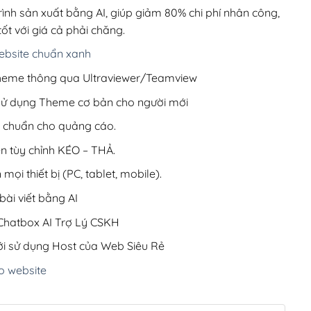
200,000₫.
rình sản xuất bằng AI, giúp giảm 80% chi phí nhân công,
ốt với giá cả phải chăng.
bsite chuẩn xanh
 Theme thông qua Ultraviewer/Teamview
 sử dụng Theme cơ bản cho người mới
ưu chuẩn cho quảng cáo.
ện tùy chỉnh KÉO – THẢ.
 mọi thiết bị (PC, tablet, mobile).
ài viết bằng AI
hatbox AI Trợ Lý CSKH
i sử dụng Host của Web Siêu Rẻ
o website