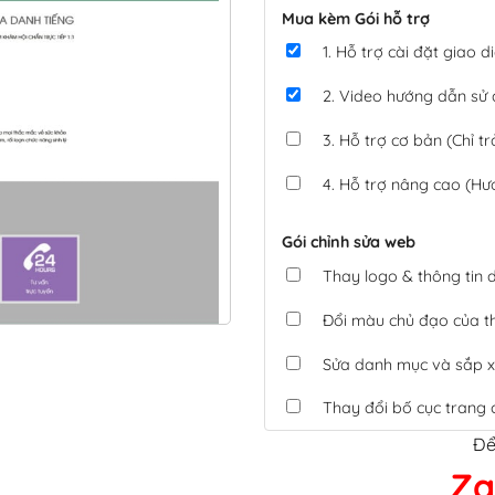
Mua kèm Gói hỗ trợ
1. Hỗ trợ cài đặt giao
2. Video hướng dẫn sử
3. Hỗ trợ cơ bản (Chỉ tr
4. Hỗ trợ nâng cao (Hư
Gói chỉnh sửa web
Thay logo & thông tin
Đổi màu chủ đạo của 
Sửa danh mục và sắp x
Thay đổi bố cục trang 
Để
Tích hợp thanh toán 
Za