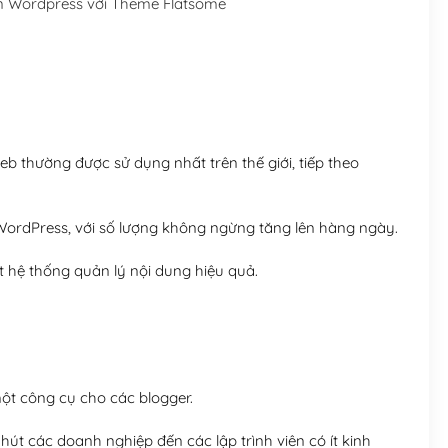
n Wordpress với Theme Flatsome
Hosting 5GB SSD (1 nă
Hosting 8GB SSD (1 nă
 thường được sử dụng nhất trên thế giới, tiếp theo
ordPress, với số lượng không ngừng tăng lên hàng ngày.
 hệ thống quản lý nội dung hiệu quả.
t công cụ cho các blogger.
út các doanh nghiệp đến các lập trình viên có ít kinh