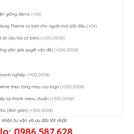
 diện giống demo
(+0₫)
 dụng Theme cơ bản cho người mới bắt đầu
(+0₫)
ả lời câu hỏi cơ bản)
(+200,000₫)
ớng dẫn giải quyết vấn đề)
(+500,000₫)
 doanh nghiệp
(+100,000₫)
theme theo tông màu của logo
(+200,000₫)
ếp lại thanh menu chuẩn
(+300,000₫)
chủ (đơn giản)
(+500,000₫)
 nhận tư vấn và ưu đãi tốt nhất
QR Code ngân hàng
(+100,000₫)
lo: 0986.587.628