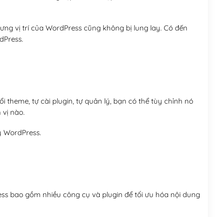
ng vị trí của WordPress cũng không bị lung lay. Có đến
dPress.
 theme, tự cài plugin, tự quản lý, bạn có thể tùy chỉnh nó
 vị nào.
y WordPress.
ess bao gồm nhiều công cụ và plugin để tối ưu hóa nội dung