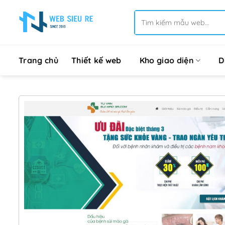
Bỏ
Tìm
qua
kiếm:
nội
dung
Trang chủ
Thiết kế web
Kho giao diện
D