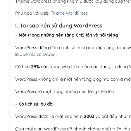
Theme wordpress phòng khám 3 được xây dựng dựa trê
Phù hợp với web:
Theme WordPress
I. Tại sao nên sử dụng WordPress
– Một trong những nền tảng CMS lớn và nổi tiếng
WordPress đứng đầu danh sách ba gói xây dựng trang web
là
Joomla
và
Drupal
.
Có hơn
29%
các trang web trên toàn cầu đang sử dụng W
WordPress không chỉ là một nền tảng blog mà còn là một
WordPress là một trong những nền tảng CMS lớn
– Có lịch sử lâu đời
WordPress được ra mắt vào năm
2003
và bắt đầu như mộ
Qua thời gian WordPress đã nhanh chóng phát triển, thu h