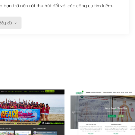
 bạn trở nên rất thu hút đối với các công cụ tìm kiếm.
đầy đủ
n trở nên dễ dàng và nhanh chóng. Với kho Theme
ở nên hấp dẫn và đơn giản hơn.
kế tốt, bạn có thể tự sửa đổi. Nếu không bạn có thể tìm
ổng lồ được kiểm duyệt bởi các nhân viên và những người
hững cộng đồng WordPress, họ sẽ giúp bạn trả lời, giải