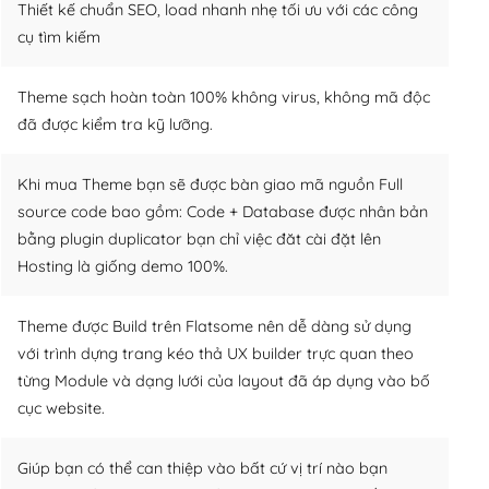
Thiết kế chuẩn SEO, load nhanh nhẹ tối ưu với các công
cụ tìm kiếm
Theme sạch hoàn toàn 100% không virus, không mã độc
đã được kiểm tra kỹ lưỡng.
Khi mua Theme bạn sẽ được bàn giao mã nguồn Full
source code bao gồm: Code + Database được nhân bản
bằng plugin duplicator bạn chỉ việc đăt cài đặt lên
Hosting là giống demo 100%.
Theme được Build trên Flatsome nên dễ dàng sử dụng
với trình dựng trang kéo thả UX builder trực quan theo
từng Module và dạng lưới của layout đã áp dụng vào bố
cục website.
Giúp bạn có thể can thiệp vào bất cứ vị trí nào bạn