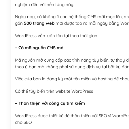
nghiệm đến với nền tảng này.
Ngày nay, có không ít các hệ thống CMS mới mọc lên, như
gần
500 trang web
mới được tạo ra mỗi ngày bằng Wor
WordPress vẫn luôn tồn tại theo thời gian
– Có mã nguồn CMS mở
Mã nguồn mở cung cấp các tính năng tùy biến, tự thay đổi
theo ý bạn mà không phải sử dụng dịch vụ tại bất kỳ đơn
Việc của bạn là đăng ký một tên miền và hosting để chạ
Có thể tùy biến trên website WordPress
– Thân thiện với công cụ tìm kiếm
WordPress được thiết kế để thân thiện với SEO vì WordPr
cho SEO.