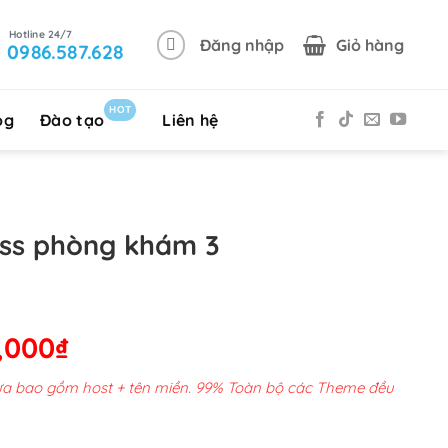
Đăng nhập
Giỏ hàng
0986.587.628
HOT
og
Đào tạo
Liên hệ
ss phòng khám 3
Giá
,000
₫
hiện
chưa bao gồm host + tên miền. 99% Toàn bộ các Theme đều
tại
00,000₫.
là: