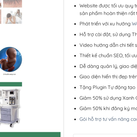
Website được tối ưu quy t
sản phẩm hoàn thiện rất t
Phát triển với xu hướng
We
Hỗ trợ cài đặt, sử dụng
Video hướng dẫn chi tiết
Thiết kế chuẩn SEO, tối 
Dễ dàng quản lý, giao di
Giao diện hiển thị đẹp trên
Tặng Plugin Tự động tạo b
Giảm 50% sử dụng Xanh C
Giảm 50% khi đăng ký mớ
Gói hỗ trợ tư vấn nâng ca