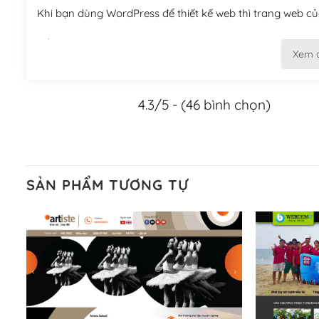
Khi bạn dùng WordPress để thiết kế web thì trang web của
Tối ưu hóa công cụ tìm kiếm
Xem 
– Dễ dàng tùy chỉnh, sửa chữa
4.3/5 - (46 bình chọn)
Khi bạn sử dụng WordPress, thì vấn đề giao diện của bạ
WordPress đa dạng sẽ giúp việc thực hiện các thiết kế tr
Nếu bạn có các kỹ thuật cơ bản với một theme được thiết 
kiếm chúng trên Internet hoặc nhờ chuyên gia.
SẢN PHẨM TƯƠNG TỰ
Dễ dàng tùy chỉnh trên WordPress
– Sở hữu một cộng đồng lớn, sẵn sàng hỗ trợ
WordPress là nơi lưu trữ cho một diễn đàn cộng đồng kh
cuồng tín WordPress.
Nếu bạn gặp khó khăn, bạn có thể lên mạng và tìm kiếm n