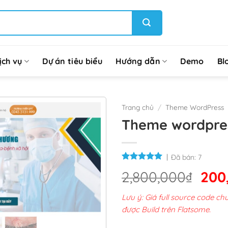
ịch vụ
Dự án tiêu biểu
Hướng dẫn
Demo
Bl
Trang chủ
/
Theme WordPress
Theme wordpre
Đã bán:
7
Giá
2,800,000
₫
200
gốc
Lưu ý: Giá full source code 
là:
được Build trên Flatsome.
2,8