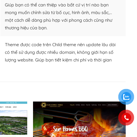
Giúp bạn có thể can thiệp vào bất cứ vị trí nào bạn
mong muốn chỉnh sửa từ bố cục, hình ảnh, màu sắc,…
một cách dễ dàng phù hợp với phong cách cũng như
thương hiệu của bạn.
Theme được code trên Child theme nên update lâu dài
có thể sử dụng được nhiều domain, không giới hạn số
lượng website. Giúp bạn tiết kiệm chi phí và thời gian