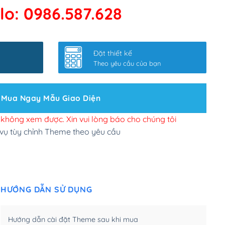
lo: 0986.587.628
 kết google, cập nhật sitemap
(+50,000₫)
nhanh
(+0₫)
Đặt thiết kế
ở slider chính
(+200,000₫)
Theo yêu cầu của bạn
 bộ site theo yêu cầu
(+150,000₫)
Mua Ngay Mẫu Giao Diện
 site Wordpress
(+100,000₫)
n để đăng web
(+300,000₫)
i không xem được. Xin vui lòng báo cho chúng tôi
 vụ tùy chỉnh Theme theo yêu cầu
u cầu tuỳ chọn
(+2,000,000₫)
.net .org (1 năm)
(+300,000₫)
HƯỚNG DẪN SỬ DỤNG
(1 năm)
(+550,000₫)
m)
(+450,000₫)
Hướng dẫn cài đặt Theme sau khi mua