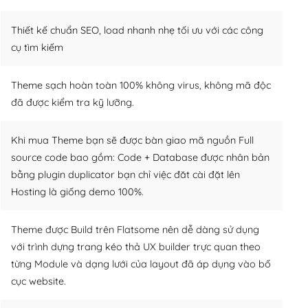
Thiết kế chuẩn SEO, load nhanh nhẹ tối ưu với các công
cụ tìm kiếm
Theme sạch hoàn toàn 100% không virus, không mã độc
đã được kiểm tra kỹ lưỡng.
Khi mua Theme bạn sẽ được bàn giao mã nguồn Full
source code bao gồm: Code + Database được nhân bản
bằng plugin duplicator bạn chỉ việc đăt cài đặt lên
Hosting là giống demo 100%.
Theme được Build trên Flatsome nên dễ dàng sử dụng
với trình dựng trang kéo thả UX builder trực quan theo
từng Module và dạng lưới của layout đã áp dụng vào bố
cục website.