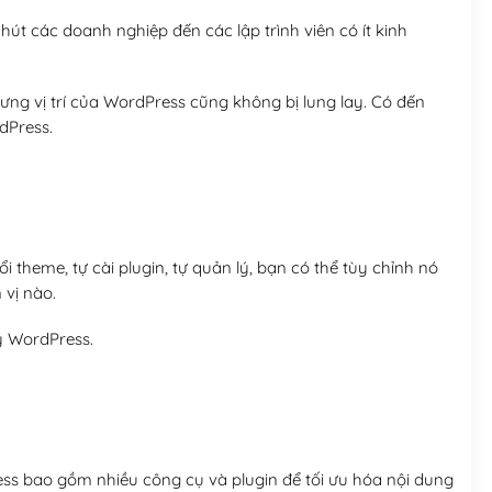
út các doanh nghiệp đến các lập trình viên có ít kinh
ng vị trí của WordPress cũng không bị lung lay. Có đến
dPress.
 theme, tự cài plugin, tự quản lý, bạn có thể tùy chỉnh nó
 vị nào.
y WordPress.
ess bao gồm nhiều công cụ và plugin để tối ưu hóa nội dung