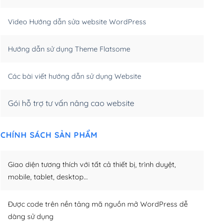
m)
(+550,000₫)
Video Hướng dẫn sửa website WordPress
m)
(+650,000₫)
Hướng dẫn sử dụng Theme Flatsome
m)
(+950,000₫)
Các bài viết hướng dẫn sử dụng Website
Gói hỗ trợ tư vấn nâng cao website
CHÍNH SÁCH SẢN PHẨM
Giao diện tương thích với tất cả thiết bị, trình duyệt,
mobile, tablet, desktop…
Được code trên nền tảng mã nguồn mở WordPress dễ
dàng sử dụng