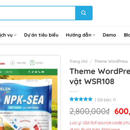
ịch vụ
Dự án tiêu biểu
Hướng dẫn
Demo
Bl
Trang chủ
/
Theme WordPress
Theme WordPres
vật WSR108
Đã bán:
11
Giá
2,800,000
₫
600
gốc
Lưu ý: Giá full source code 
là:
được Build trên Flatsome.