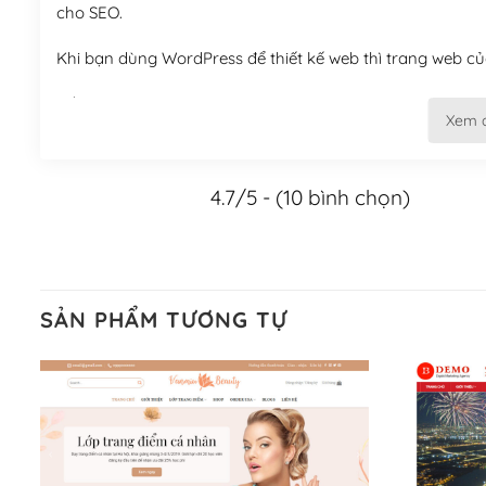
cho SEO.
Khi bạn dùng WordPress để thiết kế web thì trang web của
Tối ưu hóa công cụ tìm kiếm
Xem 
– Dễ dàng tùy chỉnh, sửa chữa
4.7/5 - (10 bình chọn)
Khi bạn sử dụng WordPress, thì vấn đề giao diện của bạ
WordPress đa dạng sẽ giúp việc thực hiện các thiết kế tr
Nếu bạn có các kỹ thuật cơ bản với một theme được thiết 
kiếm chúng trên Internet hoặc nhờ chuyên gia.
SẢN PHẨM TƯƠNG TỰ
Dễ dàng tùy chỉnh trên WordPress
– Sở hữu một cộng đồng lớn, sẵn sàng hỗ trợ
WordPress là nơi lưu trữ cho một diễn đàn cộng đồng kh
cuồng tín WordPress.