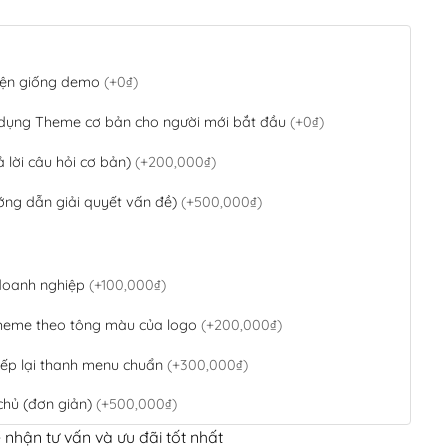
 diện giống demo
(+0₫)
 dụng Theme cơ bản cho người mới bắt đầu
(+0₫)
ả lời câu hỏi cơ bản)
(+200,000₫)
ớng dẫn giải quyết vấn đề)
(+500,000₫)
 doanh nghiệp
(+100,000₫)
theme theo tông màu của logo
(+200,000₫)
ếp lại thanh menu chuẩn
(+300,000₫)
chủ (đơn giản)
(+500,000₫)
 nhận tư vấn và ưu đãi tốt nhất
QR Code ngân hàng
(+100,000₫)