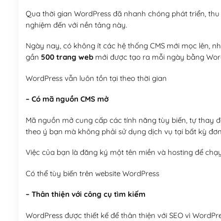
Qua thời gian WordPress đã nhanh chóng phát triển, thu h
nghiệm đến với nền tảng này.
Ngày nay, có không ít các hệ thống CMS mới mọc lên, như
gần
500 trang web
mới được tạo ra mỗi ngày bằng Wor
WordPress vẫn luôn tồn tại theo thời gian
– Có mã nguồn CMS mở
Mã nguồn mở cung cấp các tính năng tùy biến, tự thay đổi
theo ý bạn mà không phải sử dụng dịch vụ tại bất kỳ đơn
Việc của bạn là đăng ký một tên miền và hosting để chạ
Có thể tùy biến trên website WordPress
– Thân thiện với công cụ tìm kiếm
WordPress được thiết kế để thân thiện với SEO vì WordPr