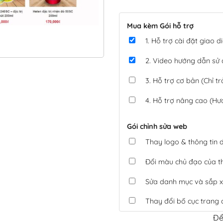
Mua kèm Gói hỗ trợ
1. Hỗ trợ cài đặt giao
2. Video hướng dẫn sử
3. Hỗ trợ cơ bản (Chỉ tr
4. Hỗ trợ nâng cao (Hư
Gói chỉnh sửa web
Thay logo & thông tin
Đổi màu chủ đạo của 
Sửa danh mục và sắp x
Thay đổi bố cục trang 
Để
Tích hợp thanh toán 