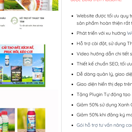
2,8
Website được tối ưu quy t
sản phẩm hoàn thiện rất t
Phát triển với xu hướng
We
Hỗ trợ cài đặt, sử dụng
Video hướng dẫn chi tiết
Thiết kế chuẩn SEO, tối 
Dễ dàng quản lý, giao di
Giao diện hiển thị đẹp trên
Tặng Plugin Tự động tạo b
Giảm 50% sử dụng Xanh C
Giảm 50% khi đăng ký mớ
Gói hỗ trợ tư vấn nâng ca