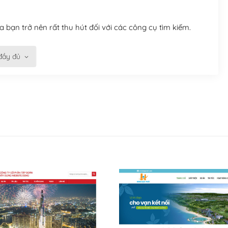
 bạn trở nên rất thu hút đối với các công cụ tìm kiếm.
đầy đủ
n trở nên dễ dàng và nhanh chóng. Với kho Theme
ở nên hấp dẫn và đơn giản hơn.
kế tốt, bạn có thể tự sửa đổi. Nếu không bạn có thể tìm
ổng lồ được kiểm duyệt bởi các nhân viên và những người