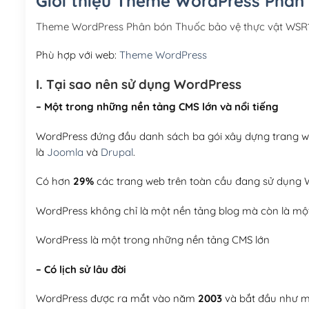
Giới thiệu Theme WordPress Phân
Theme WordPress Phân bón Thuốc bảo vệ thực vật WSR1
Phù hợp với web:
Theme WordPress
I. Tại sao nên sử dụng WordPress
– Một trong những nền tảng CMS lớn và nổi tiếng
WordPress đứng đầu danh sách ba gói xây dựng trang web
là
Joomla
và
Drupal
.
Có hơn
29%
các trang web trên toàn cầu đang sử dụng W
WordPress không chỉ là một nền tảng blog mà còn là một
WordPress là một trong những nền tảng CMS lớn
– Có lịch sử lâu đời
WordPress được ra mắt vào năm
2003
và bắt đầu như mộ