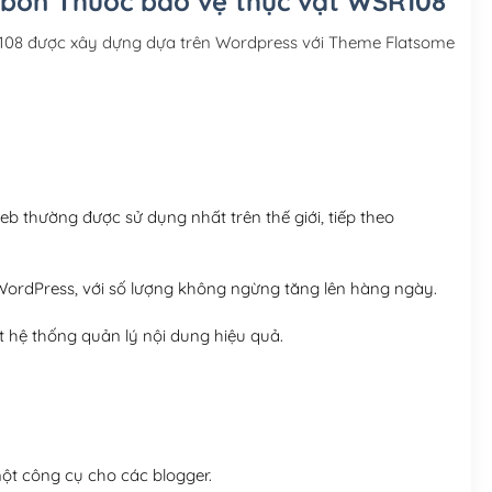
 bón Thuốc bảo vệ thực vật WSR108
Hosting 3GB SSD (1 nă
08 được xây dựng dựa trên Wordpress với Theme Flatsome
Hosting 5GB SSD (1 nă
Hosting 8GB SSD (1 nă
 thường được sử dụng nhất trên thế giới, tiếp theo
ordPress, với số lượng không ngừng tăng lên hàng ngày.
 hệ thống quản lý nội dung hiệu quả.
t công cụ cho các blogger.