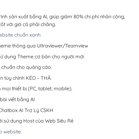
00,000₫.
là:
600,000₫.
rình sản xuất bằng AI, giúp giảm 80% chi phí nhân công,
ốt với giá cả phải chăng.
bsite chuẩn xanh
 Theme thông qua Ultraviewer/Teamview
 sử dụng Theme cơ bản cho người mới
ưu chuẩn cho quảng cáo.
ện tùy chỉnh KÉO – THẢ.
 mọi thiết bị (PC, tablet, mobile).
ài viết bằng AI
hatbox AI Trợ Lý CSKH
i sử dụng Host của Web Siêu Rẻ
o website