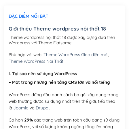
Chỉnh sửa site theo yêu cầu tuỳ chọn
(+2,000,000₫)
ĐẶC ĐIỂM NỔI BẬT
Mua thêm Host + Tên miền
Tên miền quốc tế .com .net .org (1 năm)
(+300,000₫)
Giới thiệu Theme wordpress nội thất 18
Tên miền Việt Nam .vn (1 năm)
(+550,000₫)
Theme wordpress nội thất 18 được xây dựng dựa trên
Wordpress với Theme Flatsome
Hosting 2GB SSD (1 năm)
(+450,000₫)
Phù hợp với web:
Theme WordPress Giao diện mới
,
Hosting 3GB SSD (1 năm)
(+550,000₫)
Theme WordPress Nội Thất
Hosting 5GB SSD (1 năm)
(+650,000₫)
I. Tại sao nên sử dụng WordPress
– Một trong những nền tảng CMS lớn và nổi tiếng
Hosting 8GB SSD (1 năm)
(+950,000₫)
WordPress đứng đầu danh sách ba gói xây dựng trang
web thường được sử dụng nhất trên thế giới, tiếp theo
là
Joomla
và
Drupal
.
Có hơn
29%
các trang web trên toàn cầu đang sử dụng
WordPress, với số lượng không ngừng tăng lên hàng