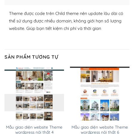
WordPress đa dạng plugin và themes
Theme được code trên Child theme nên update lâu dài có
thể sử dụng được nhiều domain, không giới hạn số lượng
– Dễ sử dụng
website. Giúp bạn tiết kiệm chi phí và thời gian
Với mọi Hosting bất kỳ thì WordPress đều có thể dễ
dàng thiết lập vì thực tế nó đã cung cấp khoảng 60%
toàn bộ web.
SẢN PHẨM TƯƠNG TỰ
Và bạn có toàn quyền tự do khi quyết định nơi lưu trữ
trang web WordPress của bạn.
Dễ dàng lựa chọn Hosting cho website WordPress
– Bảo mật cực tốt
Vì WordPress hiện là nền tảng xây dựng trang web và
blog lớn nhất trên thế giới, quan trọng nhất là bảo vệ
nội dung của mình khỏi các cuộc tấn công spam.
Mẫu giao diện website Theme
Mẫu giao diện website Theme
wordpress nội thất 4
wordpress nội thất 6