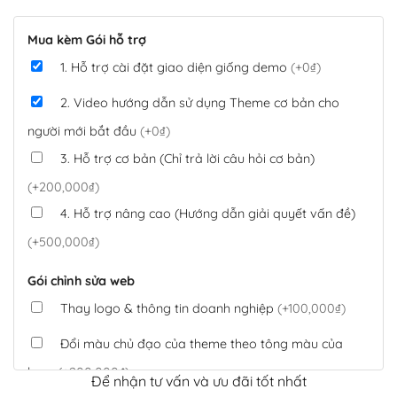
Mua kèm Gói hỗ trợ
1. Hỗ trợ cài đặt giao diện giống demo
(+0₫)
2. Video hướng dẫn sử dụng Theme cơ bản cho
người mới bắt đầu
(+0₫)
3. Hỗ trợ cơ bản (Chỉ trả lời câu hỏi cơ bản)
(+200,000₫)
4. Hỗ trợ nâng cao (Hướng dẫn giải quyết vấn đề)
(+500,000₫)
Gói chỉnh sửa web
Thay logo & thông tin doanh nghiệp
(+100,000₫)
Đổi màu chủ đạo của theme theo tông màu của
logo
(+200,000₫)
Để nhận tư vấn và ưu đãi tốt nhất