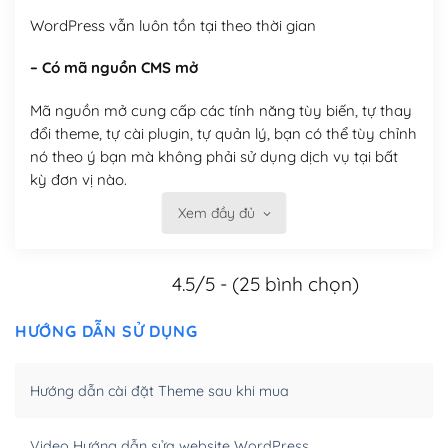
WordPress vẫn luôn tồn tại theo thời gian
– Có mã nguồn CMS mở
Mã nguồn mở cung cấp các tính năng tùy biến, tự thay
đổi theme, tự cài plugin, tự quản lý, bạn có thể tùy chỉnh
nó theo ý bạn mà không phải sử dụng dịch vụ tại bất
kỳ đơn vị nào.
Xem đầy đủ
Việc của bạn là đăng ký một tên miền và hosting để
chạy WordPress.
4.5/5 - (25 bình chọn)
Có thể tùy biến trên website WordPress
– Thân thiện với công cụ tìm kiếm
HƯỚNG DẪN SỬ DỤNG
WordPress được thiết kế để thân thiện với SEO vì
Hướng dẫn cài đặt Theme sau khi mua
WordPress bao gồm nhiều công cụ và plugin để tối ưu
hóa nội dung cho SEO.
Video Hướng dẫn sửa website WordPress