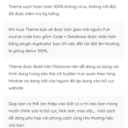
WordPress là nơi lưu trữ cho một diễn đàn cộng đồng
Theme sạch hoàn toàn 100% không virus, không mã độc
khổng lồ được kiểm duyệt bởi các nhân viên và những
đã được kiểm tra kỹ lưỡng.
người cuồng tín WordPress.
Khi mua Theme bạn sẽ được bàn giao mã nguồn Full
Nếu bạn gặp khó khăn, bạn có thể lên mạng và tìm
source code bao gồm: Code + Database được nhân bản
kiếm những cộng đồng WordPress, họ sẽ giúp bạn trả
bằng plugin duplicator bạn chỉ việc đăt cài đặt lên Hosting
lời, giải đáp vấn đề của bạn.
là giống demo 100%.
Cộng đồng sử dụng WordPress sẵn sàng hỗ trợ bạn
Theme được Build trên Flatsome nên dễ dàng sử dụng với
– Đa dạng plugin và themes
trình dựng trang kéo thả UX builder trực quan theo từng
Module và dạng lưới của layout đã áp dụng vào bố cục
Plugin mở rộng là thành phần cài đặt thêm vào
WordPress để tăng thêm các tính năng cần thiết. Có
website.
nhiều plugin trả phí hoặc miễn phí.
Giúp bạn có thể can thiệp vào bất cứ vị trí nào bạn mong
Nhờ lượng người dùng đông đảo, thư viện themes và
muốn chỉnh sửa từ bố cục, hình ảnh, màu sắc,… một cách
plugin của WordPress rất phong phú. Bạn có thể thỏa
dễ dàng phù hợp với phong cách cũng như thương hiệu
thích chọn lựa plugin và themes phù hợp cho mục đích
của bạn.
lập website của mình.