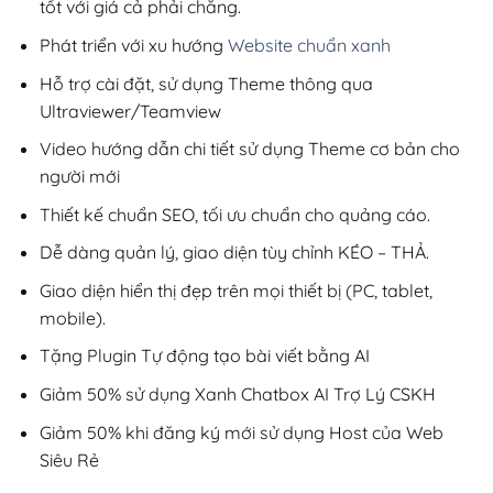
tốt với giá cả phải chăng.
Phát triển với xu hướng
Website chuẩn xanh
Hỗ trợ cài đặt, sử dụng Theme thông qua
Ultraviewer/Teamview
Video hướng dẫn chi tiết sử dụng Theme cơ bản cho
người mới
Thiết kế chuẩn SEO, tối ưu chuẩn cho quảng cáo.
Dễ dàng quản lý, giao diện tùy chỉnh KÉO – THẢ.
Giao diện hiển thị đẹp trên mọi thiết bị (PC, tablet,
mobile).
Tặng Plugin Tự động tạo bài viết bằng AI
Giảm 50% sử dụng Xanh Chatbox AI Trợ Lý CSKH
Giảm 50% khi đăng ký mới sử dụng Host của Web
Siêu Rẻ