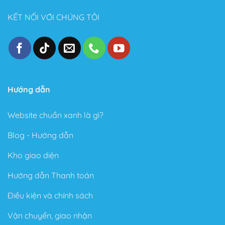
bật sau khi sử dụng Theme này:
KẾT NỐI VỚI CHÚNG TÔI
Thiết kế đẹp, dễ dàng tùy biến ngay cả với người
không biết gì về Code.
Tốc độ Load nhanh bởi Code cực kỳ sạch sẽ và gọn
gàng.
Cấu trúc chuẩn SEO – Theme Flatsome được làm
chuẩn SEO với cấu trúc Code tuân thủ theo các tài
Hướng dẫn
liệu SEO từ Google.
Website chuẩn xanh là gì?
Trong phiên bản mới đây, Theme Flatsome có thêm
Sticky nút Add to Cart (cố định nút đặt hàng ở cuối
Blog - Hướng dẫn
trang) rất hay giúp kêu gọi hành động mua hàng.
Kho giao diện
Có tài liệu hướng dẫn rất phong phú và chi tiết, dễ
hiểu.
Hướng dẫn Thanh toán
Được Update rất thường xuyên.
Điều kiện và chính sách
Các ưu điểm vượt bậc của Flatsome là gì?
Vận chuyển, giao nhận
Tự do xây dựng giao diện theo ý thích