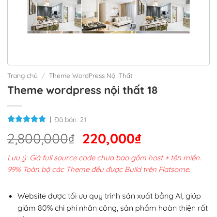
Trang chủ
/
Theme WordPress Nội Thất
Theme wordpress nội thất 18
Đã bán:
21
Giá
Giá
2,800,000
₫
220,000
₫
gốc
hiện
Lưu ý: Giá full source code chưa bao gồm host + tên miền.
là:
tại
99% Toàn bộ các Theme đều được Build trên Flatsome.
2,800,000₫.
là:
220,000₫.
Website được tối ưu quy trình sản xuất bằng AI, giúp
giảm 80% chi phí nhân công, sản phẩm hoàn thiện rất