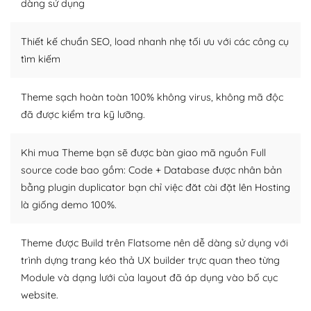
dàng sử dụng
– Sở hữu một cộng đồng lớn, sẵn sàng hỗ trợ
Thiết kế chuẩn SEO, load nhanh nhẹ tối ưu với các công cụ
WordPress là nơi lưu trữ cho một diễn đàn cộng đồng
khổng lồ được kiểm duyệt bởi các nhân viên và những
tìm kiếm
người cuồng tín WordPress.
Theme sạch hoàn toàn 100% không virus, không mã độc
Nếu bạn gặp khó khăn, bạn có thể lên mạng và tìm
đã được kiểm tra kỹ lưỡng.
kiếm những cộng đồng WordPress, họ sẽ giúp bạn trả
lời, giải đáp vấn đề của bạn.
Khi mua Theme bạn sẽ được bàn giao mã nguồn Full
Cộng đồng sử dụng WordPress sẵn sàng hỗ trợ bạn
source code bao gồm: Code + Database được nhân bản
bằng plugin duplicator bạn chỉ việc đăt cài đặt lên Hosting
– Đa dạng plugin và themes
là giống demo 100%.
Plugin mở rộng là thành phần cài đặt thêm vào
WordPress để tăng thêm các tính năng cần thiết. Có
Theme được Build trên Flatsome nên dễ dàng sử dụng với
nhiều plugin trả phí hoặc miễn phí.
trình dựng trang kéo thả UX builder trực quan theo từng
Module và dạng lưới của layout đã áp dụng vào bố cục
Nhờ lượng người dùng đông đảo, thư viện themes và
website.
plugin của WordPress rất phong phú. Bạn có thể thỏa