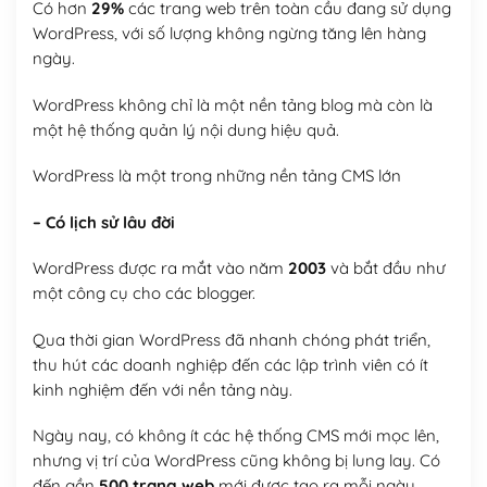
Có hơn
29%
các trang web trên toàn cầu đang sử dụng
WordPress, với số lượng không ngừng tăng lên hàng
ngày.
WordPress không chỉ là một nền tảng blog mà còn là
một hệ thống quản lý nội dung hiệu quả.
WordPress là một trong những nền tảng CMS lớn
– Có lịch sử lâu đời
WordPress được ra mắt vào năm
2003
và bắt đầu như
một công cụ cho các blogger.
Qua thời gian WordPress đã nhanh chóng phát triển,
thu hút các doanh nghiệp đến các lập trình viên có ít
kinh nghiệm đến với nền tảng này.
Ngày nay, có không ít các hệ thống CMS mới mọc lên,
nhưng vị trí của WordPress cũng không bị lung lay. Có
đến gần
500 trang web
mới được tạo ra mỗi ngày