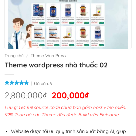
Trang chủ
/
Theme WordPress
Theme wordpress nhà thuốc 02
Đã bán:
9
Giá
Giá
2,800,000
₫
200,000
₫
gốc
hiện
Lưu ý: Giá full source code chưa bao gồm host + tên miền.
là:
tại
99% Toàn bộ các Theme đều được Build trên Flatsome.
2,800,000₫.
là:
200,000₫.
Website được tối ưu quy trình sản xuất bằng AI, giúp