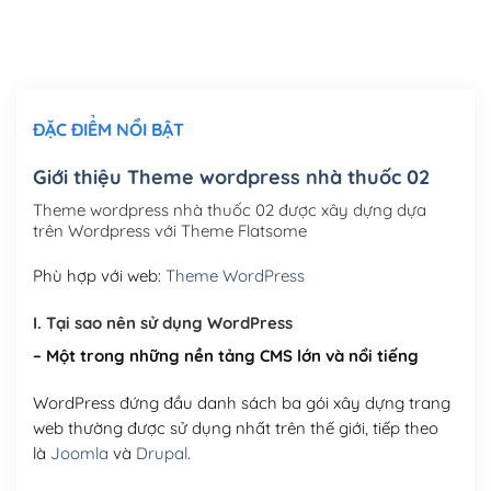
Thiết kế logo đơn giản để đăng web
(+300,000₫)
Chỉnh sửa site theo yêu cầu tuỳ chọn
(+2,000,000₫)
ĐẶC ĐIỂM NỔI BẬT
Mua thêm Host + Tên miền
Tên miền quốc tế .com .net .org (1 năm)
(+300,000₫)
Giới thiệu Theme wordpress nhà thuốc 02
Tên miền Việt Nam .vn (1 năm)
(+550,000₫)
Theme wordpress nhà thuốc 02 được xây dựng dựa
trên Wordpress với Theme Flatsome
Hosting 2GB SSD (1 năm)
(+450,000₫)
Phù hợp với web:
Theme WordPress
Hosting 3GB SSD (1 năm)
(+550,000₫)
I. Tại sao nên sử dụng WordPress
Hosting 5GB SSD (1 năm)
(+650,000₫)
– Một trong những nền tảng CMS lớn và nổi tiếng
Hosting 8GB SSD (1 năm)
(+950,000₫)
WordPress đứng đầu danh sách ba gói xây dựng trang
web thường được sử dụng nhất trên thế giới, tiếp theo
là
Joomla
và
Drupal
.