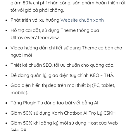
giảm 80% chi phí nhân công, sản phẩm hoàn thiện rất
tốt với giá cả phải chăng.
Phát triển với xu hướng
Website chuẩn xanh
Hỗ trợ cài đặt, sử dụng Theme thông qua
Ultraviewer/Teamview
Video hướng dẫn chi tiết sử dụng Theme cơ bản cho
người mới
Thiết kế chuẩn SEO, tối ưu chuẩn cho quảng cáo.
Dễ dàng quản lý, giao diện tùy chỉnh KÉO – THẢ.
Giao diện hiển thị đẹp trên mọi thiết bị (PC, tablet,
mobile).
Tặng Plugin Tự động tạo bài viết bằng AI
Giảm 50% sử dụng Xanh Chatbox AI Trợ Lý CSKH
Giảm 50% khi đăng ký mới sử dụng Host của Web
Siêu Rẻ