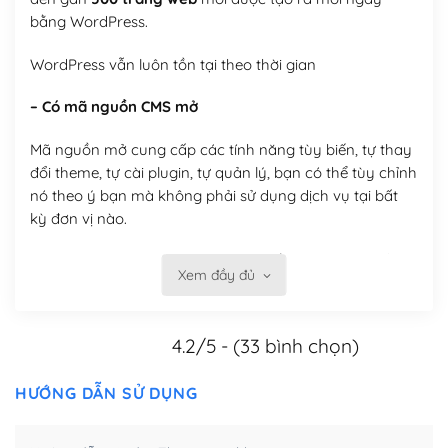
bằng WordPress.
WordPress vẫn luôn tồn tại theo thời gian
– Có mã nguồn CMS mở
Mã nguồn mở cung cấp các tính năng tùy biến, tự thay
đổi theme, tự cài plugin, tự quản lý, bạn có thể tùy chỉnh
nó theo ý bạn mà không phải sử dụng dịch vụ tại bất
kỳ đơn vị nào.
Việc của bạn là đăng ký một tên miền và hosting để
Xem đầy đủ
chạy WordPress.
Có thể tùy biến trên website WordPress
4.2/5 - (33 bình chọn)
– Thân thiện với công cụ tìm kiếm
HƯỚNG DẪN SỬ DỤNG
WordPress được thiết kế để thân thiện với SEO vì
WordPress bao gồm nhiều công cụ và plugin để tối ưu