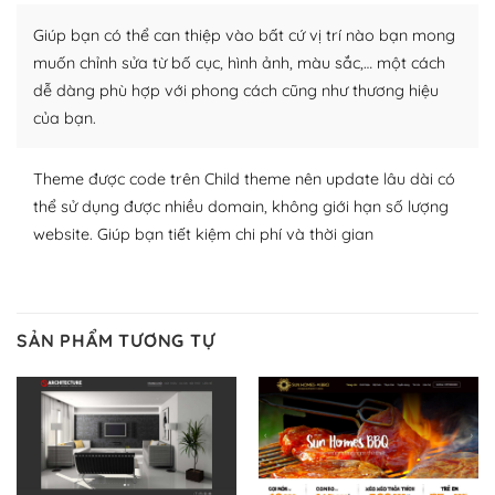
thích chọn lựa plugin và themes phù hợp cho mục đích
Giúp bạn có thể can thiệp vào bất cứ vị trí nào bạn mong
lập website của mình.
muốn chỉnh sửa từ bố cục, hình ảnh, màu sắc,… một cách
WordPress đa dạng plugin và themes
dễ dàng phù hợp với phong cách cũng như thương hiệu
của bạn.
– Dễ sử dụng
Với mọi Hosting bất kỳ thì WordPress đều có thể dễ
Theme được code trên Child theme nên update lâu dài có
dàng thiết lập vì thực tế nó đã cung cấp khoảng 60%
thể sử dụng được nhiều domain, không giới hạn số lượng
toàn bộ web.
website. Giúp bạn tiết kiệm chi phí và thời gian
Và bạn có toàn quyền tự do khi quyết định nơi lưu trữ
trang web WordPress của bạn.
SẢN PHẨM TƯƠNG TỰ
Dễ dàng lựa chọn Hosting cho website WordPress
– Bảo mật cực tốt
Vì WordPress hiện là nền tảng xây dựng trang web và
blog lớn nhất trên thế giới, quan trọng nhất là bảo vệ
nội dung của mình khỏi các cuộc tấn công spam.