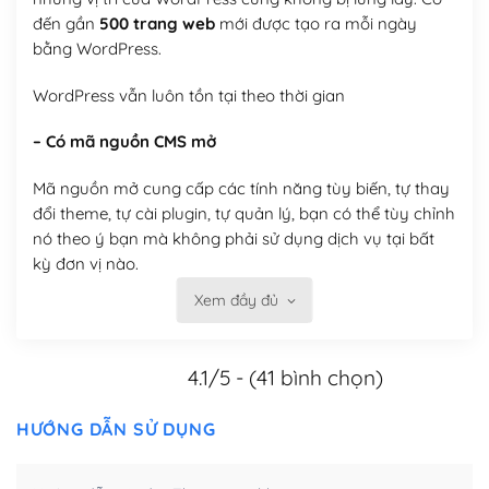
đến gần
500 trang web
mới được tạo ra mỗi ngày
bằng WordPress.
WordPress vẫn luôn tồn tại theo thời gian
– Có mã nguồn CMS mở
Mã nguồn mở cung cấp các tính năng tùy biến, tự thay
đổi theme, tự cài plugin, tự quản lý, bạn có thể tùy chỉnh
nó theo ý bạn mà không phải sử dụng dịch vụ tại bất
kỳ đơn vị nào.
Xem đầy đủ
Việc của bạn là đăng ký một tên miền và hosting để
chạy WordPress.
4.1/5 - (41 bình chọn)
Có thể tùy biến trên website WordPress
– Thân thiện với công cụ tìm kiếm
HƯỚNG DẪN SỬ DỤNG
WordPress được thiết kế để thân thiện với SEO vì