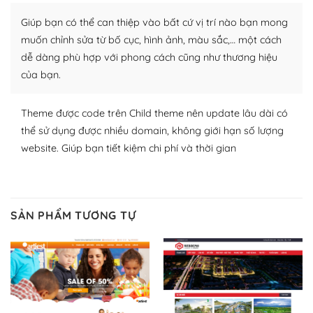
plugin của WordPress rất phong phú. Bạn có thể thỏa
Giúp bạn có thể can thiệp vào bất cứ vị trí nào bạn mong
thích chọn lựa plugin và themes phù hợp cho mục đích
lập website của mình.
muốn chỉnh sửa từ bố cục, hình ảnh, màu sắc,… một cách
dễ dàng phù hợp với phong cách cũng như thương hiệu
WordPress đa dạng plugin và themes
của bạn.
– Dễ sử dụng
Theme được code trên Child theme nên update lâu dài có
Với mọi Hosting bất kỳ thì WordPress đều có thể dễ
thể sử dụng được nhiều domain, không giới hạn số lượng
dàng thiết lập vì thực tế nó đã cung cấp khoảng 60%
website. Giúp bạn tiết kiệm chi phí và thời gian
toàn bộ web.
Và bạn có toàn quyền tự do khi quyết định nơi lưu trữ
trang web WordPress của bạn.
SẢN PHẨM TƯƠNG TỰ
Dễ dàng lựa chọn Hosting cho website WordPress
– Bảo mật cực tốt
Vì WordPress hiện là nền tảng xây dựng trang web và
blog lớn nhất trên thế giới, quan trọng nhất là bảo vệ