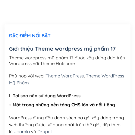
Thiết kế logo đơn giản để đăng web
(+300,000₫)
Chỉnh sửa site theo yêu cầu tuỳ chọn
(+2,000,000₫)
ĐẶC ĐIỂM NỔI BẬT
Mua thêm Host + Tên miền
Tên miền quốc tế .com .net .org (1 năm)
(+300,000₫)
Giới thiệu Theme wordpress mỹ phẩm 17
Tên miền Việt Nam .vn (1 năm)
(+550,000₫)
Theme wordpress mỹ phẩm 17 được xây dựng dựa trên
Wordpress với Theme Flatsome
Hosting 2GB SSD (1 năm)
(+450,000₫)
Phù hợp với web:
Theme WordPress
,
Theme WordPress
Hosting 3GB SSD (1 năm)
(+550,000₫)
Mỹ Phẩm
Hosting 5GB SSD (1 năm)
(+650,000₫)
I. Tại sao nên sử dụng WordPress
– Một trong những nền tảng CMS lớn và nổi tiếng
Hosting 8GB SSD (1 năm)
(+950,000₫)
WordPress đứng đầu danh sách ba gói xây dựng trang
web thường được sử dụng nhất trên thế giới, tiếp theo
là
Joomla
và
Drupal
.