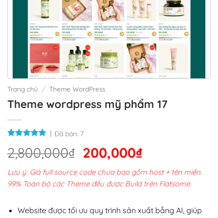
Trang chủ
/
Theme WordPress
Theme wordpress mỹ phẩm 17
Đã bán:
7
Giá
Giá
2,800,000
₫
200,000
₫
gốc
hiện
Lưu ý: Giá full source code chưa bao gồm host + tên miền.
là:
tại
99% Toàn bộ các Theme đều được Build trên Flatsome.
2,800,000₫.
là:
200,000₫.
Website được tối ưu quy trình sản xuất bằng AI, giúp