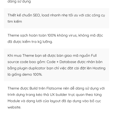
Dễ dàng tùy chỉnh trên WordPress
dàng sử dụng
– Sở hữu một cộng đồng lớn, sẵn sàng hỗ trợ
Thiết kế chuẩn SEO, load nhanh nhẹ tối ưu với các công cụ
WordPress là nơi lưu trữ cho một diễn đàn cộng đồng
tìm kiếm
khổng lồ được kiểm duyệt bởi các nhân viên và những
người cuồng tín WordPress.
Theme sạch hoàn toàn 100% không virus, không mã độc
đã được kiểm tra kỹ lưỡng.
Nếu bạn gặp khó khăn, bạn có thể lên mạng và tìm
kiếm những cộng đồng WordPress, họ sẽ giúp bạn trả
lời, giải đáp vấn đề của bạn.
Khi mua Theme bạn sẽ được bàn giao mã nguồn Full
source code bao gồm: Code + Database được nhân bản
Cộng đồng sử dụng WordPress sẵn sàng hỗ trợ bạn
bằng plugin duplicator bạn chỉ việc đăt cài đặt lên Hosting
là giống demo 100%.
– Đa dạng plugin và themes
Plugin mở rộng là thành phần cài đặt thêm vào
Theme được Build trên Flatsome nên dễ dàng sử dụng với
WordPress để tăng thêm các tính năng cần thiết. Có
trình dựng trang kéo thả UX builder trực quan theo từng
nhiều plugin trả phí hoặc miễn phí.
Module và dạng lưới của layout đã áp dụng vào bố cục
website.
Nhờ lượng người dùng đông đảo, thư viện themes và