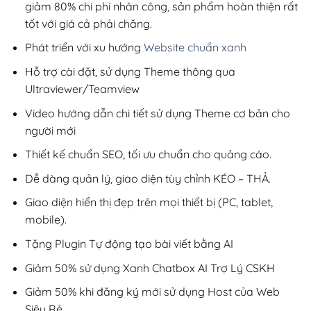
giảm 80% chi phí nhân công, sản phẩm hoàn thiện rất
tốt với giá cả phải chăng.
Phát triển với xu hướng
Website chuẩn xanh
Hỗ trợ cài đặt, sử dụng Theme thông qua
Ultraviewer/Teamview
Video hướng dẫn chi tiết sử dụng Theme cơ bản cho
người mới
Thiết kế chuẩn SEO, tối ưu chuẩn cho quảng cáo.
Dễ dàng quản lý, giao diện tùy chỉnh KÉO – THẢ.
Giao diện hiển thị đẹp trên mọi thiết bị (PC, tablet,
mobile).
Tặng Plugin Tự động tạo bài viết bằng AI
Giảm 50% sử dụng Xanh Chatbox AI Trợ Lý CSKH
Giảm 50% khi đăng ký mới sử dụng Host của Web
Siêu Rẻ