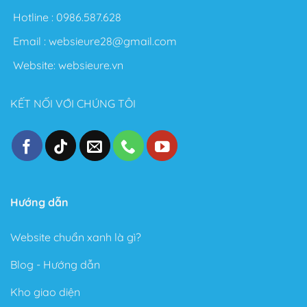
Nói chung với Theme Flatsome bạn có thể thỏa sức
Hotline :
0986.587.628
sáng tạo không giới hạn. Sau đây là một số điểm nổi
Email :
websieure28@gmail.com
bật sau khi sử dụng Theme này:
Website:
websieure.vn
Thiết kế đẹp, dễ dàng tùy biến ngay cả với người
không biết gì về Code.
KẾT NỐI VỚI CHÚNG TÔI
Tốc độ Load nhanh bởi Code cực kỳ sạch sẽ và gọn
gàng.
Cấu trúc chuẩn SEO – Theme Flatsome được làm
chuẩn SEO với cấu trúc Code tuân thủ theo các tài
liệu SEO từ Google.
Trong phiên bản mới đây, Theme Flatsome có thêm
Hướng dẫn
Sticky nút Add to Cart (cố định nút đặt hàng ở cuối
trang) rất hay giúp kêu gọi hành động mua hàng.
Website chuẩn xanh là gì?
Có tài liệu hướng dẫn rất phong phú và chi tiết, dễ
Blog - Hướng dẫn
hiểu.
Kho giao diện
Được Update rất thường xuyên.