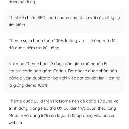
dàng sử dụng
Dễ dàng tùy chỉnh trên WordPress
Thiết kế chuẩn SEO, load nhanh nhẹ tối ưu với các công cụ
– Sở hữu một cộng đồng lớn, sẵn sàng hỗ trợ
tìm kiếm
WordPress là nơi lưu trữ cho một diễn đàn cộng đồng
khổng lồ được kiểm duyệt bởi các nhân viên và những
Theme sạch hoàn toàn 100% không virus, không mã độc
người cuồng tín WordPress.
đã được kiểm tra kỹ lưỡng.
Nếu bạn gặp khó khăn, bạn có thể lên mạng và tìm
kiếm những cộng đồng WordPress, họ sẽ giúp bạn trả
Khi mua Theme bạn sẽ được bàn giao mã nguồn Full
lời, giải đáp vấn đề của bạn.
source code bao gồm: Code + Database được nhân bản
bằng plugin duplicator bạn chỉ việc đăt cài đặt lên Hosting
Cộng đồng sử dụng WordPress sẵn sàng hỗ trợ bạn
là giống demo 100%.
– Đa dạng plugin và themes
Theme được Build trên Flatsome nên dễ dàng sử dụng với
Plugin mở rộng là thành phần cài đặt thêm vào
trình dựng trang kéo thả UX builder trực quan theo từng
WordPress để tăng thêm các tính năng cần thiết. Có
Module và dạng lưới của layout đã áp dụng vào bố cục
nhiều plugin trả phí hoặc miễn phí.
website.