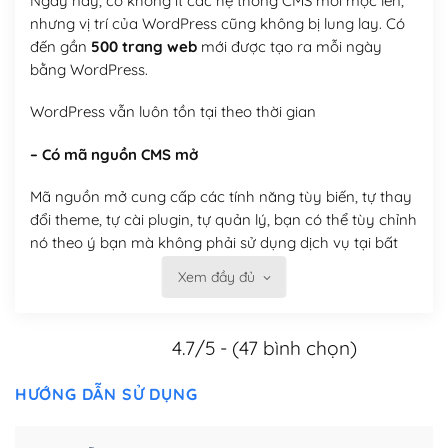
Ngày nay, có không ít các hệ thống CMS mới mọc lên,
nhưng vị trí của WordPress cũng không bị lung lay. Có
đến gần
500 trang web
mới được tạo ra mỗi ngày
bằng WordPress.
WordPress vẫn luôn tồn tại theo thời gian
– Có mã nguồn CMS mở
Mã nguồn mở cung cấp các tính năng tùy biến, tự thay
đổi theme, tự cài plugin, tự quản lý, bạn có thể tùy chỉnh
nó theo ý bạn mà không phải sử dụng dịch vụ tại bất
kỳ đơn vị nào.
Xem đầy đủ
Việc của bạn là đăng ký một tên miền và hosting để
chạy WordPress.
4.7/5 - (47 bình chọn)
Có thể tùy biến trên website WordPress
HƯỚNG DẪN SỬ DỤNG
– Thân thiện với công cụ tìm kiếm