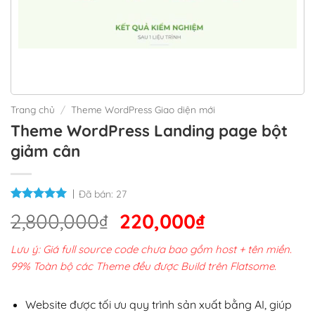
Trang chủ
/
Theme WordPress Giao diện mới
Theme WordPress Landing page bột
giảm cân
Đã bán:
27
Giá
Giá
2,800,000
₫
220,000
₫
gốc
hiện
Lưu ý: Giá full source code chưa bao gồm host + tên miền.
là:
tại
99% Toàn bộ các Theme đều được Build trên Flatsome.
2,800,000₫.
là:
220,000₫.
Website được tối ưu quy trình sản xuất bằng AI, giúp