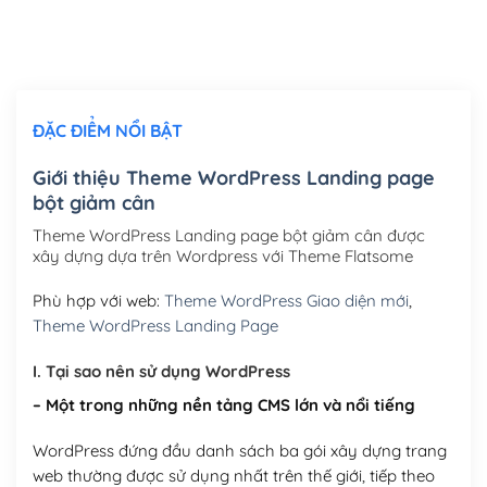
Thiết kế logo đơn giản để đăng web
(+300,000₫)
Chỉnh sửa site theo yêu cầu tuỳ chọn
(+2,000,000₫)
ĐẶC ĐIỂM NỔI BẬT
Mua thêm Host + Tên miền
Tên miền quốc tế .com .net .org (1 năm)
(+300,000₫)
Giới thiệu Theme WordPress Landing page
bột giảm cân
Tên miền Việt Nam .vn (1 năm)
(+550,000₫)
Theme WordPress Landing page bột giảm cân được
Hosting 2GB SSD (1 năm)
(+450,000₫)
xây dựng dựa trên Wordpress với Theme Flatsome
Hosting 3GB SSD (1 năm)
(+550,000₫)
Phù hợp với web:
Theme WordPress Giao diện mới
,
Theme WordPress Landing Page
Hosting 5GB SSD (1 năm)
(+650,000₫)
I. Tại sao nên sử dụng WordPress
Hosting 8GB SSD (1 năm)
(+950,000₫)
– Một trong những nền tảng CMS lớn và nổi tiếng
WordPress đứng đầu danh sách ba gói xây dựng trang
web thường được sử dụng nhất trên thế giới, tiếp theo