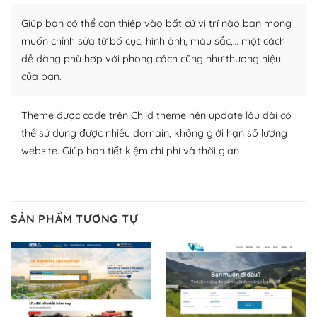
Nhờ lượng người dùng đông đảo, thư viện themes và
Giúp bạn có thể can thiệp vào bất cứ vị trí nào bạn mong
plugin của WordPress rất phong phú. Bạn có thể thỏa
thích chọn lựa plugin và themes phù hợp cho mục đích
muốn chỉnh sửa từ bố cục, hình ảnh, màu sắc,… một cách
lập website của mình.
dễ dàng phù hợp với phong cách cũng như thương hiệu
của bạn.
WordPress đa dạng plugin và themes
Theme được code trên Child theme nên update lâu dài có
– Dễ sử dụng
thể sử dụng được nhiều domain, không giới hạn số lượng
Với mọi Hosting bất kỳ thì WordPress đều có thể dễ
website. Giúp bạn tiết kiệm chi phí và thời gian
dàng thiết lập vì thực tế nó đã cung cấp khoảng 60%
toàn bộ web.
Và bạn có toàn quyền tự do khi quyết định nơi lưu trữ
SẢN PHẨM TƯƠNG TỰ
trang web WordPress của bạn.
Dễ dàng lựa chọn Hosting cho website WordPress
– Bảo mật cực tốt
Vì WordPress hiện là nền tảng xây dựng trang web và