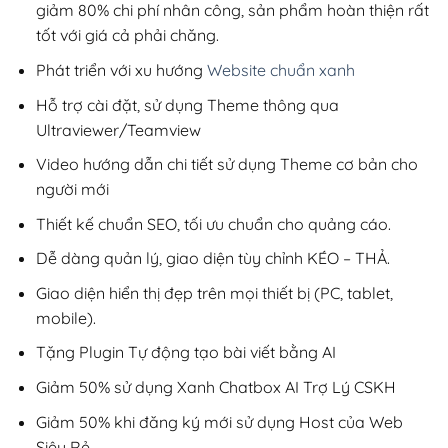
giảm 80% chi phí nhân công, sản phẩm hoàn thiện rất
tốt với giá cả phải chăng.
Phát triển với xu hướng
Website chuẩn xanh
Hỗ trợ cài đặt, sử dụng Theme thông qua
Ultraviewer/Teamview
Video hướng dẫn chi tiết sử dụng Theme cơ bản cho
người mới
Thiết kế chuẩn SEO, tối ưu chuẩn cho quảng cáo.
Dễ dàng quản lý, giao diện tùy chỉnh KÉO – THẢ.
Giao diện hiển thị đẹp trên mọi thiết bị (PC, tablet,
mobile).
Tặng Plugin Tự động tạo bài viết bằng AI
Giảm 50% sử dụng Xanh Chatbox AI Trợ Lý CSKH
Giảm 50% khi đăng ký mới sử dụng Host của Web
Siêu Rẻ