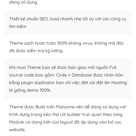
dàng sử dụng
Dễ dàng tùy chỉnh trên WordPress
Thiết kế chuẩn SEO, load nhanh nhẹ tối ưu với các công cụ
– Sở hữu một cộng đồng lớn, sẵn sàng hỗ trợ
tìm kiếm
WordPress là nơi lưu trữ cho một diễn đàn cộng đồng
khổng lồ được kiểm duyệt bởi các nhân viên và những
Theme sạch hoàn toàn 100% không virus, không mã độc
người cuồng tín WordPress.
đã được kiểm tra kỹ lưỡng.
Nếu bạn gặp khó khăn, bạn có thể lên mạng và tìm
kiếm những cộng đồng WordPress, họ sẽ giúp bạn trả
Khi mua Theme bạn sẽ được bàn giao mã nguồn Full
lời, giải đáp vấn đề của bạn.
source code bao gồm: Code + Database được nhân bản
bằng plugin duplicator bạn chỉ việc đăt cài đặt lên Hosting
Cộng đồng sử dụng WordPress sẵn sàng hỗ trợ bạn
là giống demo 100%.
– Đa dạng plugin và themes
Theme được Build trên Flatsome nên dễ dàng sử dụng với
Plugin mở rộng là thành phần cài đặt thêm vào
trình dựng trang kéo thả UX builder trực quan theo từng
WordPress để tăng thêm các tính năng cần thiết. Có
Module và dạng lưới của layout đã áp dụng vào bố cục
nhiều plugin trả phí hoặc miễn phí.
website.