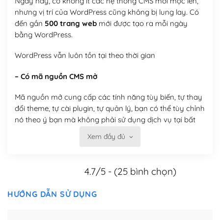
Ngày nay, có không ít các hệ thống CMS mới mọc lên,
nhưng vị trí của WordPress cũng không bị lung lay. Có
đến gần
500 trang web
mới được tạo ra mỗi ngày
bằng WordPress.
WordPress vẫn luôn tồn tại theo thời gian
– Có mã nguồn CMS mở
Mã nguồn mở cung cấp các tính năng tùy biến, tự thay
đổi theme, tự cài plugin, tự quản lý, bạn có thể tùy chỉnh
nó theo ý bạn mà không phải sử dụng dịch vụ tại bất
kỳ đơn vị nào.
Xem đầy đủ
Việc của bạn là đăng ký một tên miền và hosting để
chạy WordPress.
4.7/5 - (25 bình chọn)
Có thể tùy biến trên website WordPress
HƯỚNG DẪN SỬ DỤNG
– Thân thiện với công cụ tìm kiếm