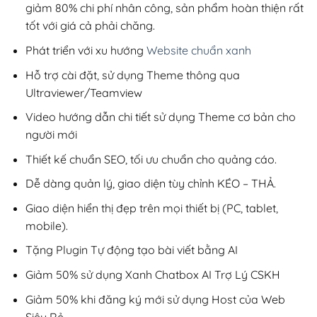
giảm 80% chi phí nhân công, sản phẩm hoàn thiện rất
tốt với giá cả phải chăng.
Phát triển với xu hướng
Website chuẩn xanh
Hỗ trợ cài đặt, sử dụng Theme thông qua
Ultraviewer/Teamview
Video hướng dẫn chi tiết sử dụng Theme cơ bản cho
người mới
Thiết kế chuẩn SEO, tối ưu chuẩn cho quảng cáo.
Dễ dàng quản lý, giao diện tùy chỉnh KÉO – THẢ.
Giao diện hiển thị đẹp trên mọi thiết bị (PC, tablet,
mobile).
Tặng Plugin Tự động tạo bài viết bằng AI
Giảm 50% sử dụng Xanh Chatbox AI Trợ Lý CSKH
Giảm 50% khi đăng ký mới sử dụng Host của Web
Siêu Rẻ