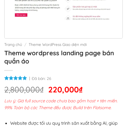
Trang chủ
/
Theme WordPress Giao diện mới
Theme wordpress landing page bán
quần áo
Đã bán:
26
Giá
Giá
2,800,000
₫
220,000
₫
gốc
hiện
Lưu ý: Giá full source code chưa bao gồm host + tên miền.
là:
tại
99% Toàn bộ các Theme đều được Build trên Flatsome.
2,800,000₫.
là:
220,000₫.
Website được tối ưu quy trình sản xuất bằng AI, giúp