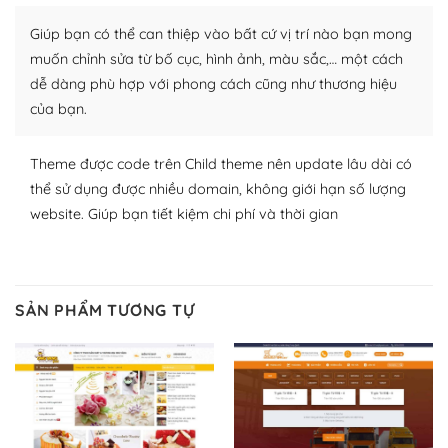
Nhờ lượng người dùng đông đảo, thư viện themes và
Giúp bạn có thể can thiệp vào bất cứ vị trí nào bạn mong
plugin của WordPress rất phong phú. Bạn có thể thỏa
thích chọn lựa plugin và themes phù hợp cho mục đích
muốn chỉnh sửa từ bố cục, hình ảnh, màu sắc,… một cách
lập website của mình.
dễ dàng phù hợp với phong cách cũng như thương hiệu
của bạn.
WordPress đa dạng plugin và themes
Theme được code trên Child theme nên update lâu dài có
– Dễ sử dụng
thể sử dụng được nhiều domain, không giới hạn số lượng
Với mọi Hosting bất kỳ thì WordPress đều có thể dễ
website. Giúp bạn tiết kiệm chi phí và thời gian
dàng thiết lập vì thực tế nó đã cung cấp khoảng 60%
toàn bộ web.
Và bạn có toàn quyền tự do khi quyết định nơi lưu trữ
SẢN PHẨM TƯƠNG TỰ
trang web WordPress của bạn.
Dễ dàng lựa chọn Hosting cho website WordPress
– Bảo mật cực tốt