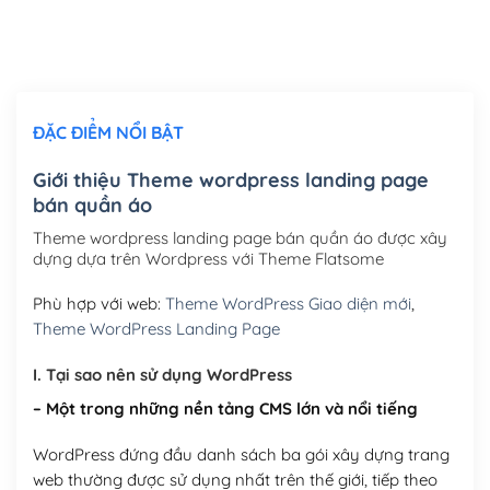
Thiết kế logo đơn giản để đăng web
(+300,000₫)
Chỉnh sửa site theo yêu cầu tuỳ chọn
(+2,000,000₫)
ĐẶC ĐIỂM NỔI BẬT
Mua thêm Host + Tên miền
Tên miền quốc tế .com .net .org (1 năm)
(+300,000₫)
Giới thiệu Theme wordpress landing page
bán quần áo
Tên miền Việt Nam .vn (1 năm)
(+550,000₫)
Theme wordpress landing page bán quần áo được xây
Hosting 2GB SSD (1 năm)
(+450,000₫)
dựng dựa trên Wordpress với Theme Flatsome
Hosting 3GB SSD (1 năm)
(+550,000₫)
Phù hợp với web:
Theme WordPress Giao diện mới
,
Theme WordPress Landing Page
Hosting 5GB SSD (1 năm)
(+650,000₫)
I. Tại sao nên sử dụng WordPress
Hosting 8GB SSD (1 năm)
(+950,000₫)
– Một trong những nền tảng CMS lớn và nổi tiếng
WordPress đứng đầu danh sách ba gói xây dựng trang
web thường được sử dụng nhất trên thế giới, tiếp theo