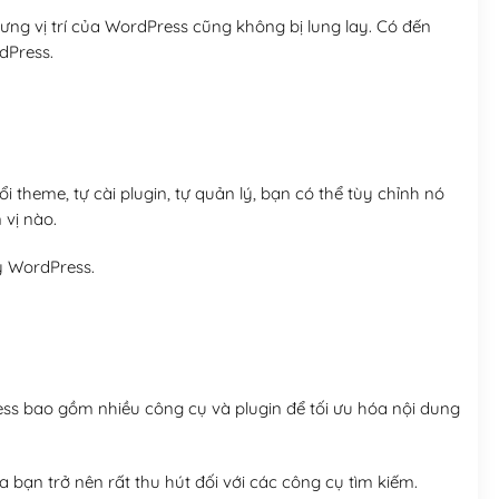
ng vị trí của WordPress cũng không bị lung lay. Có đến
dPress.
 theme, tự cài plugin, tự quản lý, bạn có thể tùy chỉnh nó
 vị nào.
y WordPress.
ess bao gồm nhiều công cụ và plugin để tối ưu hóa nội dung
 bạn trở nên rất thu hút đối với các công cụ tìm kiếm.