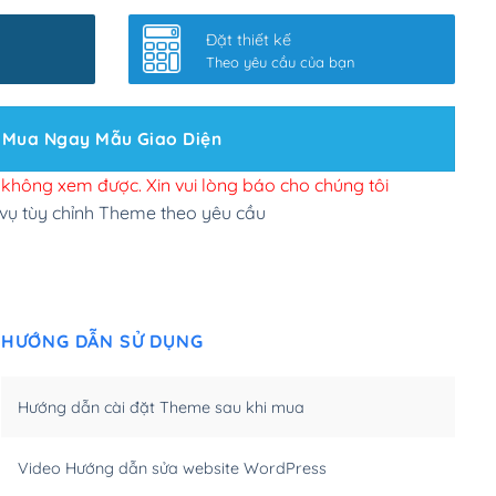
nhanh
(+0₫)
Đặt thiết kế
ở slider chính
(+200,000₫)
Theo yêu cầu của bạn
 bộ site theo yêu cầu
(+150,000₫)
Mua Ngay Mẫu Giao Diện
 site Wordpress
(+100,000₫)
n để đăng web
(+300,000₫)
i không xem được. Xin vui lòng báo cho chúng tôi
 vụ tùy chỉnh Theme theo yêu cầu
u cầu tuỳ chọn
(+2,000,000₫)
.net .org (1 năm)
(+300,000₫)
HƯỚNG DẪN SỬ DỤNG
(1 năm)
(+550,000₫)
m)
(+450,000₫)
Hướng dẫn cài đặt Theme sau khi mua
m)
(+550,000₫)
Video Hướng dẫn sửa website WordPress
m)
(+650,000₫)