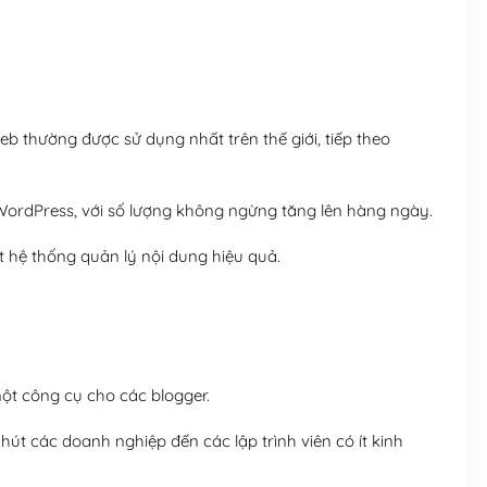
Hosting 8GB SSD (1 nă
 thường được sử dụng nhất trên thế giới, tiếp theo
ordPress, với số lượng không ngừng tăng lên hàng ngày.
 hệ thống quản lý nội dung hiệu quả.
t công cụ cho các blogger.
út các doanh nghiệp đến các lập trình viên có ít kinh