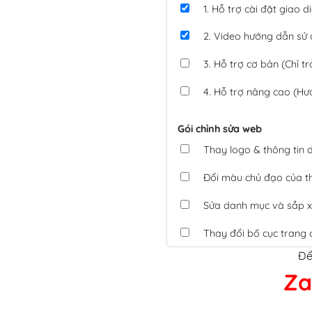
1. Hỗ trợ cài đặt giao
2. Video hướng dẫn sử
3. Hỗ trợ cơ bản (Chỉ tr
4. Hỗ trợ nâng cao (Hư
Gói chỉnh sửa web
Thay logo & thông tin
Đổi màu chủ đạo của 
Sửa danh mục và sắp x
Thay đổi bố cục trang 
Để
Tích hợp thanh toán 
Za
Xác minh Website, liên