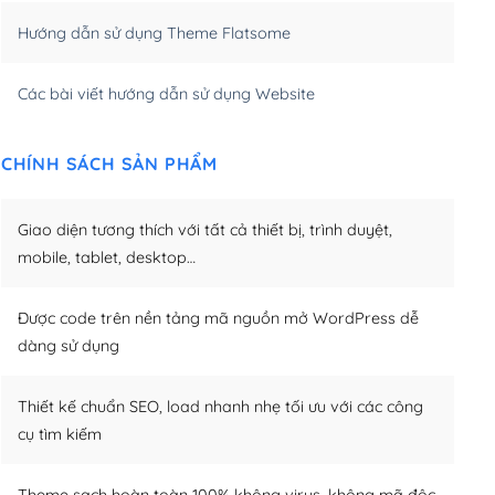
Hướng dẫn sử dụng Theme Flatsome
m)
(+950,000₫)
Các bài viết hướng dẫn sử dụng Website
CHÍNH SÁCH SẢN PHẨM
Giao diện tương thích với tất cả thiết bị, trình duyệt,
mobile, tablet, desktop…
Được code trên nền tảng mã nguồn mở WordPress dễ
dàng sử dụng
Thiết kế chuẩn SEO, load nhanh nhẹ tối ưu với các công
cụ tìm kiếm
Theme sạch hoàn toàn 100% không virus, không mã độc