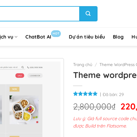
HOT
ịch vụ
ChatBot AI
Dự án tiêu biểu
Blog
H
Trang chủ
/
Theme WordPress G
Theme wordpres
Đã bán:
29
Giá
2,800,000
₫
220
gốc
Lưu ý: Giá full source code 
là:
được Build trên Flatsome.
2,8