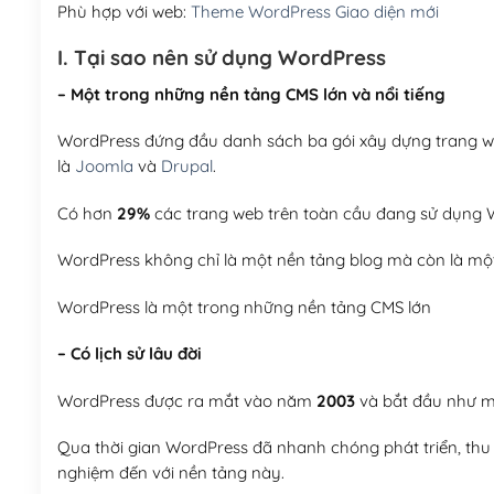
Phù hợp với web:
Theme WordPress Giao diện mới
I. Tại sao nên sử dụng WordPress
– Một trong những nền tảng CMS lớn và nổi tiếng
WordPress đứng đầu danh sách ba gói xây dựng trang web
là
Joomla
và
Drupal
.
Có hơn
29%
các trang web trên toàn cầu đang sử dụng W
WordPress không chỉ là một nền tảng blog mà còn là một
WordPress là một trong những nền tảng CMS lớn
– Có lịch sử lâu đời
WordPress được ra mắt vào năm
2003
và bắt đầu như mộ
Qua thời gian WordPress đã nhanh chóng phát triển, thu h
nghiệm đến với nền tảng này.