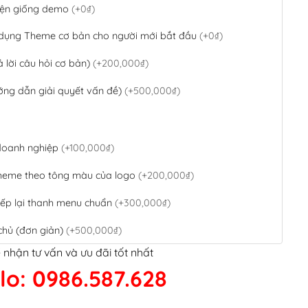
 diện giống demo
(+0₫)
 dụng Theme cơ bản cho người mới bắt đầu
(+0₫)
ả lời câu hỏi cơ bản)
(+200,000₫)
ớng dẫn giải quyết vấn đề)
(+500,000₫)
 doanh nghiệp
(+100,000₫)
theme theo tông màu của logo
(+200,000₫)
ếp lại thanh menu chuẩn
(+300,000₫)
chủ (đơn giản)
(+500,000₫)
 nhận tư vấn và ưu đãi tốt nhất
QR Code ngân hàng
(+100,000₫)
lo: 0986.587.628
 kết google, cập nhật sitemap
(+50,000₫)