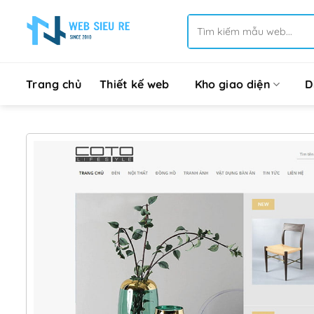
Bỏ
Tìm
qua
kiếm:
nội
dung
Trang chủ
Thiết kế web
Kho giao diện
D