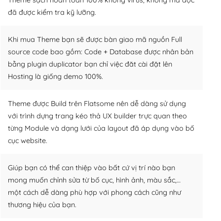
đã được kiểm tra kỹ lưỡng.
Khi mua Theme bạn sẽ được bàn giao mã nguồn Full
source code bao gồm: Code + Database được nhân bản
bằng plugin duplicator bạn chỉ việc đăt cài đặt lên
Hosting là giống demo 100%.
Theme được Build trên Flatsome nên dễ dàng sử dụng
với trình dựng trang kéo thả UX builder trực quan theo
từng Module và dạng lưới của layout đã áp dụng vào bố
cục website.
Giúp bạn có thể can thiệp vào bất cứ vị trí nào bạn
mong muốn chỉnh sửa từ bố cục, hình ảnh, màu sắc,…
một cách dễ dàng phù hợp với phong cách cũng như
thương hiệu của bạn.