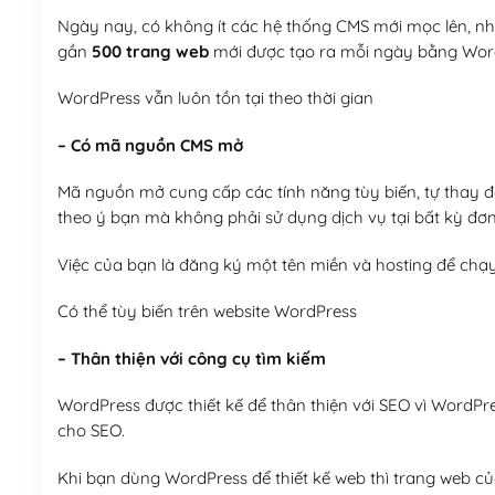
Ngày nay, có không ít các hệ thống CMS mới mọc lên, như
gần
500 trang web
mới được tạo ra mỗi ngày bằng Wor
WordPress vẫn luôn tồn tại theo thời gian
– Có mã nguồn CMS mở
Mã nguồn mở cung cấp các tính năng tùy biến, tự thay đổi
theo ý bạn mà không phải sử dụng dịch vụ tại bất kỳ đơn
Việc của bạn là đăng ký một tên miền và hosting để chạ
Có thể tùy biến trên website WordPress
– Thân thiện với công cụ tìm kiếm
WordPress được thiết kế để thân thiện với SEO vì WordPr
cho SEO.
Khi bạn dùng WordPress để thiết kế web thì trang web của