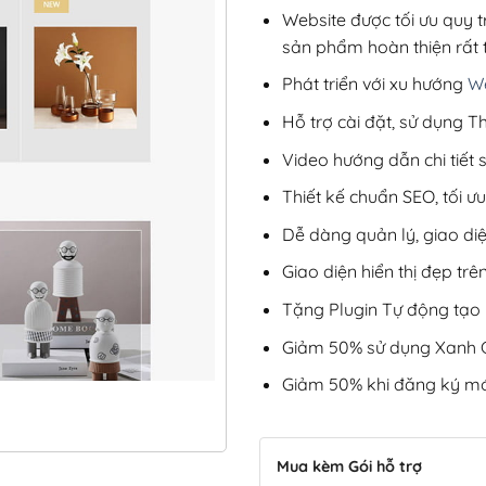
Website được tối ưu quy t
sản phẩm hoàn thiện rất t
Phát triển với xu hướng
We
Hỗ trợ cài đặt, sử dụng
Video hướng dẫn chi tiết
Thiết kế chuẩn SEO, tối 
Dễ dàng quản lý, giao di
Giao diện hiển thị đẹp trên
Tặng Plugin Tự động tạo b
Giảm 50% sử dụng Xanh C
Giảm 50% khi đăng ký mớ
Mua kèm Gói hỗ trợ