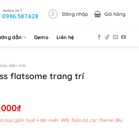
Đăng nhập
Giỏ hàng
0986.587.628
ướng dẫn
Demo
Liên hệ
iao diện mới
s flatsome trang trí
Giá
,000
₫
hiện
chưa bao gồm host + tên miền. 99% Toàn bộ các Theme đều
tại
00,000₫.
là: