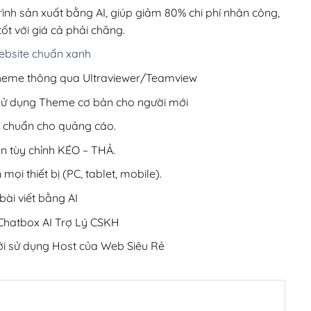
220,000₫.
rình sản xuất bằng AI, giúp giảm 80% chi phí nhân công,
ốt với giá cả phải chăng.
bsite chuẩn xanh
 Theme thông qua Ultraviewer/Teamview
 sử dụng Theme cơ bản cho người mới
ưu chuẩn cho quảng cáo.
ện tùy chỉnh KÉO – THẢ.
 mọi thiết bị (PC, tablet, mobile).
ài viết bằng AI
hatbox AI Trợ Lý CSKH
i sử dụng Host của Web Siêu Rẻ