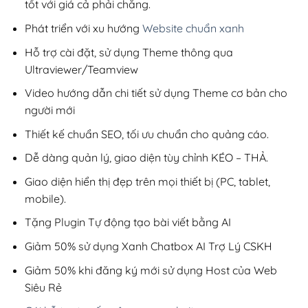
tốt với giá cả phải chăng.
Phát triển với xu hướng
Website chuẩn xanh
Hỗ trợ cài đặt, sử dụng Theme thông qua
Ultraviewer/Teamview
Video hướng dẫn chi tiết sử dụng Theme cơ bản cho
người mới
Thiết kế chuẩn SEO, tối ưu chuẩn cho quảng cáo.
Dễ dàng quản lý, giao diện tùy chỉnh KÉO – THẢ.
Giao diện hiển thị đẹp trên mọi thiết bị (PC, tablet,
mobile).
Tặng Plugin Tự động tạo bài viết bằng AI
Giảm 50% sử dụng Xanh Chatbox AI Trợ Lý CSKH
Giảm 50% khi đăng ký mới sử dụng Host của Web
Siêu Rẻ