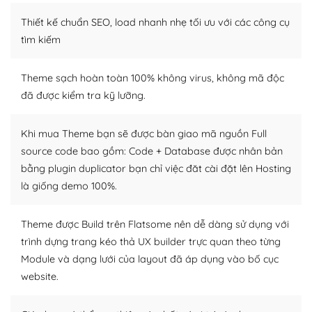
– Sở hữu một cộng đồng lớn, sẵn sàng hỗ trợ
Thiết kế chuẩn SEO, load nhanh nhẹ tối ưu với các công cụ
WordPress là nơi lưu trữ cho một diễn đàn cộng đồng
tìm kiếm
khổng lồ được kiểm duyệt bởi các nhân viên và những
người cuồng tín WordPress.
Theme sạch hoàn toàn 100% không virus, không mã độc
đã được kiểm tra kỹ lưỡng.
Nếu bạn gặp khó khăn, bạn có thể lên mạng và tìm
kiếm những cộng đồng WordPress, họ sẽ giúp bạn trả
lời, giải đáp vấn đề của bạn.
Khi mua Theme bạn sẽ được bàn giao mã nguồn Full
source code bao gồm: Code + Database được nhân bản
Cộng đồng sử dụng WordPress sẵn sàng hỗ trợ bạn
bằng plugin duplicator bạn chỉ việc đăt cài đặt lên Hosting
là giống demo 100%.
– Đa dạng plugin và themes
Plugin mở rộng là thành phần cài đặt thêm vào
Theme được Build trên Flatsome nên dễ dàng sử dụng với
WordPress để tăng thêm các tính năng cần thiết. Có
trình dựng trang kéo thả UX builder trực quan theo từng
nhiều plugin trả phí hoặc miễn phí.
Module và dạng lưới của layout đã áp dụng vào bố cục
website.
Nhờ lượng người dùng đông đảo, thư viện themes và
plugin của WordPress rất phong phú. Bạn có thể thỏa