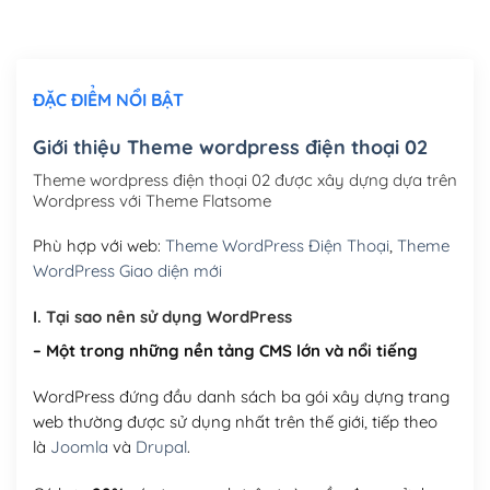
Chỉnh sửa site theo yêu cầu tuỳ chọn
(+2,000,000₫)
ĐẶC ĐIỂM NỔI BẬT
Mua thêm Host + Tên miền
Tên miền quốc tế .com .net .org (1 năm)
(+300,000₫)
Giới thiệu Theme wordpress điện thoại 02
Tên miền Việt Nam .vn (1 năm)
(+550,000₫)
Theme wordpress điện thoại 02 được xây dựng dựa trên
Wordpress với Theme Flatsome
Hosting 2GB SSD (1 năm)
(+450,000₫)
Phù hợp với web:
Theme WordPress Điện Thoại
,
Theme
Hosting 3GB SSD (1 năm)
(+550,000₫)
WordPress Giao diện mới
Hosting 5GB SSD (1 năm)
(+650,000₫)
I. Tại sao nên sử dụng WordPress
– Một trong những nền tảng CMS lớn và nổi tiếng
Hosting 8GB SSD (1 năm)
(+950,000₫)
WordPress đứng đầu danh sách ba gói xây dựng trang
web thường được sử dụng nhất trên thế giới, tiếp theo
là
Joomla
và
Drupal
.