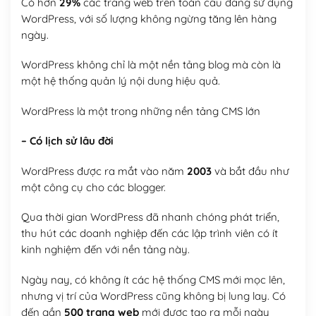
Có hơn
29%
các trang web trên toàn cầu đang sử dụng
WordPress, với số lượng không ngừng tăng lên hàng
ngày.
WordPress không chỉ là một nền tảng blog mà còn là
một hệ thống quản lý nội dung hiệu quả.
WordPress là một trong những nền tảng CMS lớn
– Có lịch sử lâu đời
WordPress được ra mắt vào năm
2003
và bắt đầu như
một công cụ cho các blogger.
Qua thời gian WordPress đã nhanh chóng phát triển,
thu hút các doanh nghiệp đến các lập trình viên có ít
kinh nghiệm đến với nền tảng này.
Ngày nay, có không ít các hệ thống CMS mới mọc lên,
nhưng vị trí của WordPress cũng không bị lung lay. Có
đến gần
500 trang web
mới được tạo ra mỗi ngày