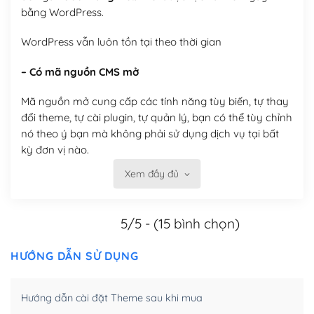
bằng WordPress.
WordPress vẫn luôn tồn tại theo thời gian
– Có mã nguồn CMS mở
Mã nguồn mở cung cấp các tính năng tùy biến, tự thay
đổi theme, tự cài plugin, tự quản lý, bạn có thể tùy chỉnh
nó theo ý bạn mà không phải sử dụng dịch vụ tại bất
kỳ đơn vị nào.
Xem đầy đủ
Việc của bạn là đăng ký một tên miền và hosting để
chạy WordPress.
5/5 - (15 bình chọn)
Có thể tùy biến trên website WordPress
– Thân thiện với công cụ tìm kiếm
HƯỚNG DẪN SỬ DỤNG
WordPress được thiết kế để thân thiện với SEO vì
Hướng dẫn cài đặt Theme sau khi mua
WordPress bao gồm nhiều công cụ và plugin để tối ưu