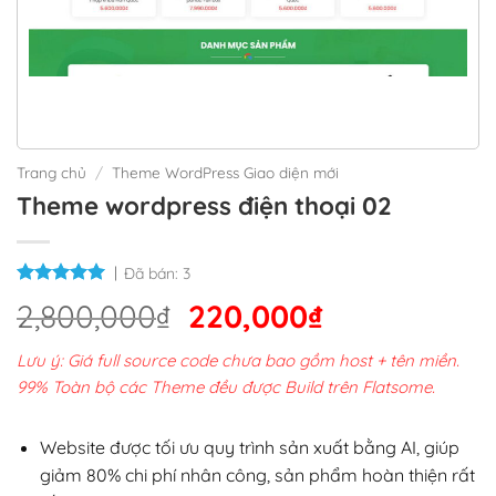
Trang chủ
/
Theme WordPress Giao diện mới
Theme wordpress điện thoại 02
Đã bán:
3
Giá
Giá
2,800,000
₫
220,000
₫
gốc
hiện
Lưu ý: Giá full source code chưa bao gồm host + tên miền.
là:
tại
99% Toàn bộ các Theme đều được Build trên Flatsome.
2,800,000₫.
là:
220,000₫.
Website được tối ưu quy trình sản xuất bằng AI, giúp
giảm 80% chi phí nhân công, sản phẩm hoàn thiện rất