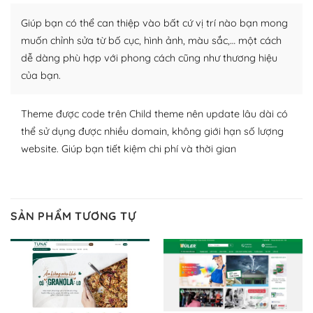
plugin của WordPress rất phong phú. Bạn có thể thỏa
Giúp bạn có thể can thiệp vào bất cứ vị trí nào bạn mong
thích chọn lựa plugin và themes phù hợp cho mục đích
lập website của mình.
muốn chỉnh sửa từ bố cục, hình ảnh, màu sắc,… một cách
dễ dàng phù hợp với phong cách cũng như thương hiệu
WordPress đa dạng plugin và themes
của bạn.
– Dễ sử dụng
Theme được code trên Child theme nên update lâu dài có
Với mọi Hosting bất kỳ thì WordPress đều có thể dễ
thể sử dụng được nhiều domain, không giới hạn số lượng
dàng thiết lập vì thực tế nó đã cung cấp khoảng 60%
website. Giúp bạn tiết kiệm chi phí và thời gian
toàn bộ web.
Và bạn có toàn quyền tự do khi quyết định nơi lưu trữ
trang web WordPress của bạn.
SẢN PHẨM TƯƠNG TỰ
Dễ dàng lựa chọn Hosting cho website WordPress
– Bảo mật cực tốt
Vì WordPress hiện là nền tảng xây dựng trang web và
blog lớn nhất trên thế giới, quan trọng nhất là bảo vệ