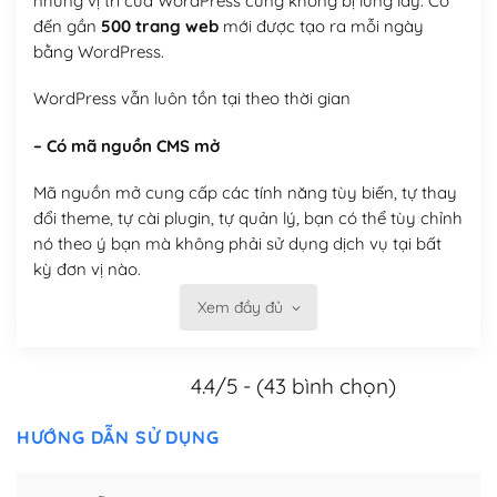
nhưng vị trí của WordPress cũng không bị lung lay. Có
đến gần
500 trang web
mới được tạo ra mỗi ngày
bằng WordPress.
WordPress vẫn luôn tồn tại theo thời gian
– Có mã nguồn CMS mở
Mã nguồn mở cung cấp các tính năng tùy biến, tự thay
đổi theme, tự cài plugin, tự quản lý, bạn có thể tùy chỉnh
nó theo ý bạn mà không phải sử dụng dịch vụ tại bất
kỳ đơn vị nào.
Xem đầy đủ
Việc của bạn là đăng ký một tên miền và hosting để
chạy WordPress.
4.4/5 - (43 bình chọn)
Có thể tùy biến trên website WordPress
– Thân thiện với công cụ tìm kiếm
HƯỚNG DẪN SỬ DỤNG
WordPress được thiết kế để thân thiện với SEO vì