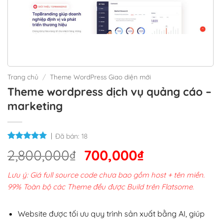
Trang chủ
/
Theme WordPress Giao diện mới
Theme wordpress dịch vụ quảng cáo –
marketing
Đã bán:
18
Giá
Giá
2,800,000
₫
700,000
₫
gốc
hiện
Lưu ý: Giá full source code chưa bao gồm host + tên miền.
là:
tại
99% Toàn bộ các Theme đều được Build trên Flatsome.
2,800,000₫.
là:
700,000₫.
Website được tối ưu quy trình sản xuất bằng AI, giúp