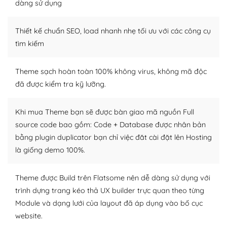
Dễ dàng tùy chỉnh trên WordPress
dàng sử dụng
– Sở hữu một cộng đồng lớn, sẵn sàng hỗ trợ
Thiết kế chuẩn SEO, load nhanh nhẹ tối ưu với các công cụ
WordPress là nơi lưu trữ cho một diễn đàn cộng đồng
tìm kiếm
khổng lồ được kiểm duyệt bởi các nhân viên và những
người cuồng tín WordPress.
Theme sạch hoàn toàn 100% không virus, không mã độc
đã được kiểm tra kỹ lưỡng.
Nếu bạn gặp khó khăn, bạn có thể lên mạng và tìm
kiếm những cộng đồng WordPress, họ sẽ giúp bạn trả
lời, giải đáp vấn đề của bạn.
Khi mua Theme bạn sẽ được bàn giao mã nguồn Full
source code bao gồm: Code + Database được nhân bản
Cộng đồng sử dụng WordPress sẵn sàng hỗ trợ bạn
bằng plugin duplicator bạn chỉ việc đăt cài đặt lên Hosting
là giống demo 100%.
– Đa dạng plugin và themes
Plugin mở rộng là thành phần cài đặt thêm vào
Theme được Build trên Flatsome nên dễ dàng sử dụng với
WordPress để tăng thêm các tính năng cần thiết. Có
trình dựng trang kéo thả UX builder trực quan theo từng
nhiều plugin trả phí hoặc miễn phí.
Module và dạng lưới của layout đã áp dụng vào bố cục
website.
Nhờ lượng người dùng đông đảo, thư viện themes và