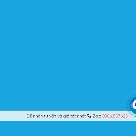
khó tính.
Được cập nhật liên tục
Flatsome là sản phẩm bán chạy nhất của UX-Themes.
Vì thế, nó luôn được đầu tư và ưu ái cập nhật các tính
năng mới nhất, tốt nhất.
Flatsome còn hỗ trợ hơn 12 ngôn ngữ khác nhau, do đó
bạn có thể dịch Website ra hầu hết mọi ngôn ngữ mà
bạn muốn.