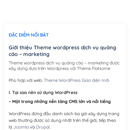
Thiết kế logo đơn giản để đăng web
(+300,000₫)
Chỉnh sửa site theo yêu cầu tuỳ chọn
(+2,000,000₫)
ĐẶC ĐIỂM NỔI BẬT
Mua thêm Host + Tên miền
Tên miền quốc tế .com .net .org (1 năm)
(+300,000₫)
Giới thiệu Theme wordpress dịch vụ quảng
cáo – marketing
Tên miền Việt Nam .vn (1 năm)
(+550,000₫)
Theme wordpress dịch vụ quảng cáo – marketing được
Hosting 2GB SSD (1 năm)
(+450,000₫)
xây dựng dựa trên Wordpress với Theme Flatsome
Hosting 3GB SSD (1 năm)
(+550,000₫)
Phù hợp với web:
Theme WordPress Giao diện mới
Hosting 5GB SSD (1 năm)
(+650,000₫)
I. Tại sao nên sử dụng WordPress
– Một trong những nền tảng CMS lớn và nổi tiếng
Hosting 8GB SSD (1 năm)
(+950,000₫)
WordPress đứng đầu danh sách ba gói xây dựng trang
web thường được sử dụng nhất trên thế giới, tiếp theo
là
Joomla
và
Drupal
.