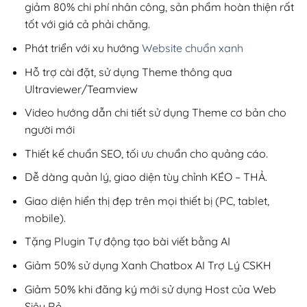
giảm 80% chi phí nhân công, sản phẩm hoàn thiện rất
tốt với giá cả phải chăng.
Phát triển với xu hướng
Website chuẩn xanh
Hỗ trợ cài đặt, sử dụng Theme thông qua
Ultraviewer/Teamview
Video hướng dẫn chi tiết sử dụng Theme cơ bản cho
người mới
Thiết kế chuẩn SEO, tối ưu chuẩn cho quảng cáo.
Dễ dàng quản lý, giao diện tùy chỉnh KÉO – THẢ.
Giao diện hiển thị đẹp trên mọi thiết bị (PC, tablet,
mobile).
Tặng Plugin Tự động tạo bài viết bằng AI
Giảm 50% sử dụng Xanh Chatbox AI Trợ Lý CSKH
Giảm 50% khi đăng ký mới sử dụng Host của Web
Siêu Rẻ