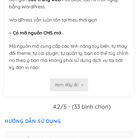
bằng WordPress.
WordPress vẫn luôn tồn tại theo thời gian
– Có mã nguồn CMS mở
Mã nguồn mở cung cấp các tính năng tùy biến, tự thay
đổi theme, tự cài plugin, tự quản lý, bạn có thể tùy chỉnh
nó theo ý bạn mà không phải sử dụng dịch vụ tại bất
kỳ đơn vị nào.
Việc của bạn là đăng ký một tên miền và hosting để
Xem đầy đủ
chạy WordPress.
Có thể tùy biến trên website WordPress
4.2/5 - (33 bình chọn)
– Thân thiện với công cụ tìm kiếm
HƯỚNG DẪN SỬ DỤNG
WordPress được thiết kế để thân thiện với SEO vì
WordPress bao gồm nhiều công cụ và plugin để tối ưu