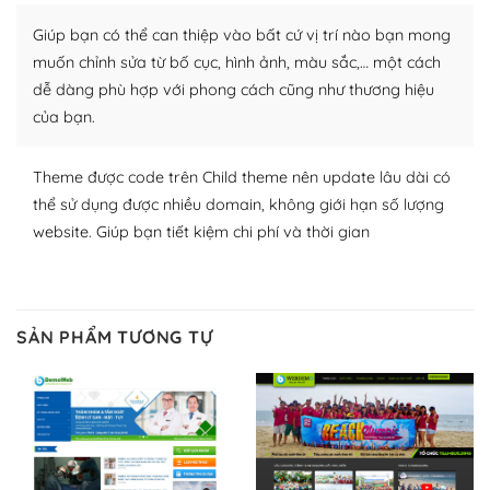
thích chọn lựa plugin và themes phù hợp cho mục đích
Giúp bạn có thể can thiệp vào bất cứ vị trí nào bạn mong
lập website của mình.
muốn chỉnh sửa từ bố cục, hình ảnh, màu sắc,… một cách
WordPress đa dạng plugin và themes
dễ dàng phù hợp với phong cách cũng như thương hiệu
của bạn.
– Dễ sử dụng
Với mọi Hosting bất kỳ thì WordPress đều có thể dễ
Theme được code trên Child theme nên update lâu dài có
dàng thiết lập vì thực tế nó đã cung cấp khoảng 60%
thể sử dụng được nhiều domain, không giới hạn số lượng
toàn bộ web.
website. Giúp bạn tiết kiệm chi phí và thời gian
Và bạn có toàn quyền tự do khi quyết định nơi lưu trữ
trang web WordPress của bạn.
SẢN PHẨM TƯƠNG TỰ
Dễ dàng lựa chọn Hosting cho website WordPress
– Bảo mật cực tốt
Vì WordPress hiện là nền tảng xây dựng trang web và
blog lớn nhất trên thế giới, quan trọng nhất là bảo vệ
nội dung của mình khỏi các cuộc tấn công spam.