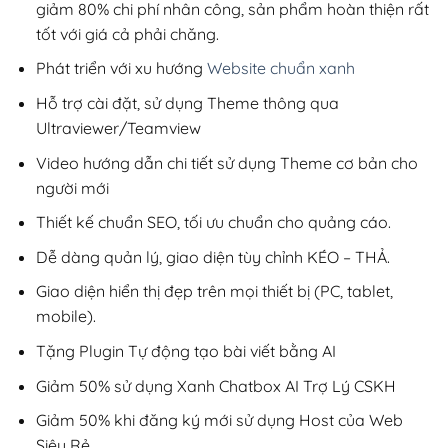
giảm 80% chi phí nhân công, sản phẩm hoàn thiện rất
tốt với giá cả phải chăng.
Phát triển với xu hướng
Website chuẩn xanh
Hỗ trợ cài đặt, sử dụng Theme thông qua
Ultraviewer/Teamview
Video hướng dẫn chi tiết sử dụng Theme cơ bản cho
người mới
Thiết kế chuẩn SEO, tối ưu chuẩn cho quảng cáo.
Dễ dàng quản lý, giao diện tùy chỉnh KÉO – THẢ.
Giao diện hiển thị đẹp trên mọi thiết bị (PC, tablet,
mobile).
Tặng Plugin Tự động tạo bài viết bằng AI
Giảm 50% sử dụng Xanh Chatbox AI Trợ Lý CSKH
Giảm 50% khi đăng ký mới sử dụng Host của Web
Siêu Rẻ