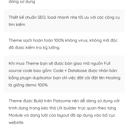
dàng sử dụng
– Sở hữu một cộng đồng lớn, sẵn sàng hỗ trợ
Thiết kế chuẩn SEO, load nhanh nhẹ tối ưu với các công cụ
WordPress là nơi lưu trữ cho một diễn đàn cộng đồng
khổng lồ được kiểm duyệt bởi các nhân viên và những
tìm kiếm
người cuồng tín WordPress.
Theme sạch hoàn toàn 100% không virus, không mã độc
Nếu bạn gặp khó khăn, bạn có thể lên mạng và tìm
đã được kiểm tra kỹ lưỡng.
kiếm những cộng đồng WordPress, họ sẽ giúp bạn trả
lời, giải đáp vấn đề của bạn.
Khi mua Theme bạn sẽ được bàn giao mã nguồn Full
Cộng đồng sử dụng WordPress sẵn sàng hỗ trợ bạn
source code bao gồm: Code + Database được nhân bản
bằng plugin duplicator bạn chỉ việc đăt cài đặt lên Hosting
– Đa dạng plugin và themes
là giống demo 100%.
Plugin mở rộng là thành phần cài đặt thêm vào
WordPress để tăng thêm các tính năng cần thiết. Có
Theme được Build trên Flatsome nên dễ dàng sử dụng với
nhiều plugin trả phí hoặc miễn phí.
trình dựng trang kéo thả UX builder trực quan theo từng
Module và dạng lưới của layout đã áp dụng vào bố cục
Nhờ lượng người dùng đông đảo, thư viện themes và
website.
plugin của WordPress rất phong phú. Bạn có thể thỏa