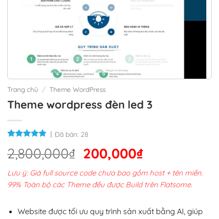
Trang chủ
/
Theme WordPress
Theme wordpress đèn led 3
Đã bán:
28
Giá
Giá
2,800,000
₫
200,000
₫
gốc
hiện
Lưu ý: Giá full source code chưa bao gồm host + tên miền.
là:
tại
99% Toàn bộ các Theme đều được Build trên Flatsome.
2,800,000₫.
là:
200,000₫.
Website được tối ưu quy trình sản xuất bằng AI, giúp