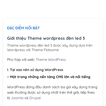
Thiết kế logo đơn giản để đăng web
(+300,000₫)
Chỉnh sửa site theo yêu cầu tuỳ chọn
(+2,000,000₫)
ĐẶC ĐIỂM NỔI BẬT
Mua thêm Host + Tên miền
Tên miền quốc tế .com .net .org (1 năm)
(+300,000₫)
Giới thiệu Theme wordpress đèn led 3
Tên miền Việt Nam .vn (1 năm)
(+550,000₫)
Theme wordpress đèn led 3 được xây dựng dựa trên
Wordpress với Theme Flatsome
Hosting 2GB SSD (1 năm)
(+450,000₫)
Phù hợp với web:
Theme WordPress
Hosting 3GB SSD (1 năm)
(+550,000₫)
I. Tại sao nên sử dụng WordPress
Hosting 5GB SSD (1 năm)
(+650,000₫)
– Một trong những nền tảng CMS lớn và nổi tiếng
Hosting 8GB SSD (1 năm)
(+950,000₫)
WordPress đứng đầu danh sách ba gói xây dựng trang
web thường được sử dụng nhất trên thế giới, tiếp theo
là
Joomla
và
Drupal
.