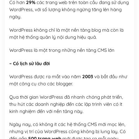
Có hơn
29%
các trang web trên toàn cầu đang sử dụng
WordPress, với số lượng không ngừng tăng lên hàng
ngày.
WordPress không chỉ là một nền tảng blog mà còn là
một hệ thống quản lý nội dung hiệu quả.
WordPress là một trong những nền tảng CMS lớn
– Có lịch sử lâu đời
WordPress được ra mắt vào năm
2003
và bắt đầu như
một công cụ cho các blogger.
Qua thời gian WordPress đã nhanh chóng phát triển,
thu hút các doanh nghiệp đến các lập trình viên có ít
kinh nghiệm đến với nền tảng này.
Ngày nay, có không ít các hệ thống CMS mới mọc lên,
nhưng vị trí của WordPress cũng không bị lung lay. Có
đến gần
500 trang web
mới được tạo ra mỗi ngày