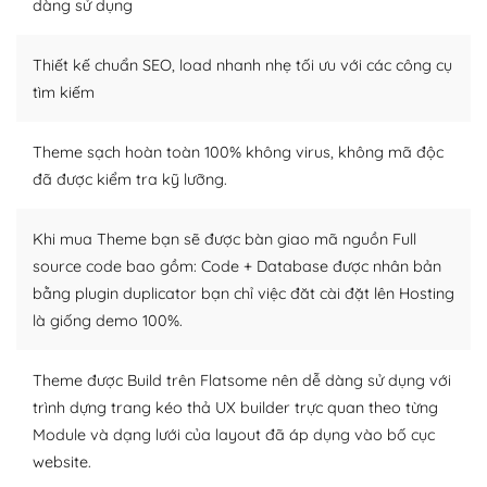
dàng sử dụng
– Sở hữu một cộng đồng lớn, sẵn sàng hỗ trợ
Thiết kế chuẩn SEO, load nhanh nhẹ tối ưu với các công cụ
WordPress là nơi lưu trữ cho một diễn đàn cộng đồng
khổng lồ được kiểm duyệt bởi các nhân viên và những
tìm kiếm
người cuồng tín WordPress.
Theme sạch hoàn toàn 100% không virus, không mã độc
Nếu bạn gặp khó khăn, bạn có thể lên mạng và tìm
đã được kiểm tra kỹ lưỡng.
kiếm những cộng đồng WordPress, họ sẽ giúp bạn trả
lời, giải đáp vấn đề của bạn.
Khi mua Theme bạn sẽ được bàn giao mã nguồn Full
Cộng đồng sử dụng WordPress sẵn sàng hỗ trợ bạn
source code bao gồm: Code + Database được nhân bản
bằng plugin duplicator bạn chỉ việc đăt cài đặt lên Hosting
– Đa dạng plugin và themes
là giống demo 100%.
Plugin mở rộng là thành phần cài đặt thêm vào
WordPress để tăng thêm các tính năng cần thiết. Có
Theme được Build trên Flatsome nên dễ dàng sử dụng với
nhiều plugin trả phí hoặc miễn phí.
trình dựng trang kéo thả UX builder trực quan theo từng
Module và dạng lưới của layout đã áp dụng vào bố cục
Nhờ lượng người dùng đông đảo, thư viện themes và
website.
plugin của WordPress rất phong phú. Bạn có thể thỏa