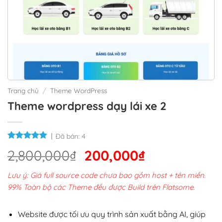
Trang chủ
/
Theme WordPress
Theme wordpress dạy lái xe 2
Đã bán:
4
Giá
Giá
2,800,000
₫
200,000
₫
gốc
hiện
Lưu ý: Giá full source code chưa bao gồm host + tên miền.
là:
tại
99% Toàn bộ các Theme đều được Build trên Flatsome.
2,800,000₫.
là:
200,000₫.
Website được tối ưu quy trình sản xuất bằng AI, giúp