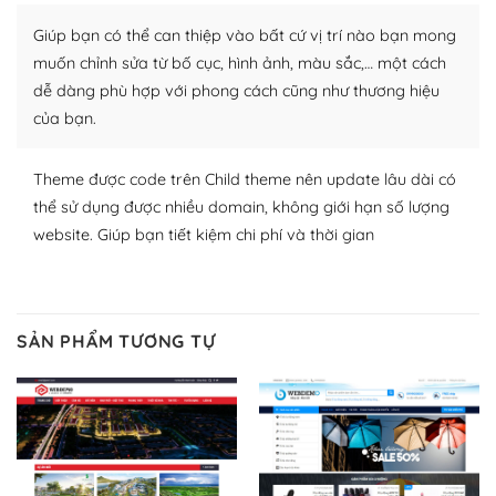
thích chọn lựa plugin và themes phù hợp cho mục đích
Giúp bạn có thể can thiệp vào bất cứ vị trí nào bạn mong
lập website của mình.
muốn chỉnh sửa từ bố cục, hình ảnh, màu sắc,… một cách
WordPress đa dạng plugin và themes
dễ dàng phù hợp với phong cách cũng như thương hiệu
của bạn.
– Dễ sử dụng
Với mọi Hosting bất kỳ thì WordPress đều có thể dễ
Theme được code trên Child theme nên update lâu dài có
dàng thiết lập vì thực tế nó đã cung cấp khoảng 60%
thể sử dụng được nhiều domain, không giới hạn số lượng
toàn bộ web.
website. Giúp bạn tiết kiệm chi phí và thời gian
Và bạn có toàn quyền tự do khi quyết định nơi lưu trữ
trang web WordPress của bạn.
SẢN PHẨM TƯƠNG TỰ
Dễ dàng lựa chọn Hosting cho website WordPress
– Bảo mật cực tốt
Vì WordPress hiện là nền tảng xây dựng trang web và
blog lớn nhất trên thế giới, quan trọng nhất là bảo vệ
nội dung của mình khỏi các cuộc tấn công spam.