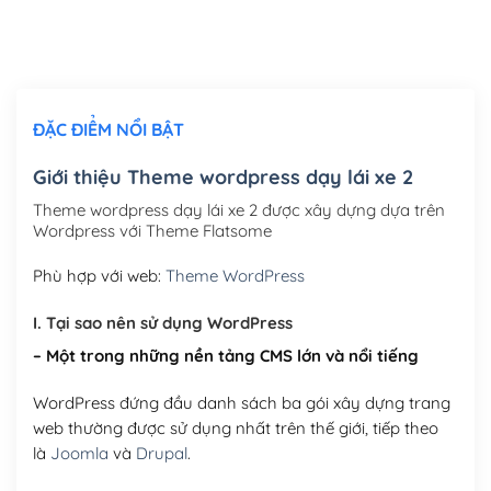
Thiết kế logo đơn giản để đăng web
(+300,000₫)
Chỉnh sửa site theo yêu cầu tuỳ chọn
(+2,000,000₫)
ĐẶC ĐIỂM NỔI BẬT
Mua thêm Host + Tên miền
Tên miền quốc tế .com .net .org (1 năm)
(+300,000₫)
Giới thiệu Theme wordpress dạy lái xe 2
Tên miền Việt Nam .vn (1 năm)
(+550,000₫)
Theme wordpress dạy lái xe 2 được xây dựng dựa trên
Wordpress với Theme Flatsome
Hosting 2GB SSD (1 năm)
(+450,000₫)
Phù hợp với web:
Theme WordPress
Hosting 3GB SSD (1 năm)
(+550,000₫)
I. Tại sao nên sử dụng WordPress
Hosting 5GB SSD (1 năm)
(+650,000₫)
– Một trong những nền tảng CMS lớn và nổi tiếng
Hosting 8GB SSD (1 năm)
(+950,000₫)
WordPress đứng đầu danh sách ba gói xây dựng trang
web thường được sử dụng nhất trên thế giới, tiếp theo
là
Joomla
và
Drupal
.