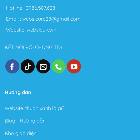
sáng tạo không giới hạn. Sau đây là một số điểm nổi
Hotline :
0986.587.628
bật sau khi sử dụng Theme này:
Email :
websieure28@gmail.com
Thiết kế đẹp, dễ dàng tùy biến ngay cả với người
Website:
websieure.vn
không biết gì về Code.
Tốc độ Load nhanh bởi Code cực kỳ sạch sẽ và gọn
KẾT NỐI VỚI CHÚNG TÔI
gàng.
Cấu trúc chuẩn SEO – Theme Flatsome được làm
chuẩn SEO với cấu trúc Code tuân thủ theo các tài
liệu SEO từ Google.
Trong phiên bản mới đây, Theme Flatsome có thêm
Sticky nút Add to Cart (cố định nút đặt hàng ở cuối
Hướng dẫn
trang) rất hay giúp kêu gọi hành động mua hàng.
Website chuẩn xanh là gì?
Có tài liệu hướng dẫn rất phong phú và chi tiết, dễ
hiểu.
Blog - Hướng dẫn
Được Update rất thường xuyên.
Kho giao diện
Các ưu điểm vượt bậc của Flatsome là gì?