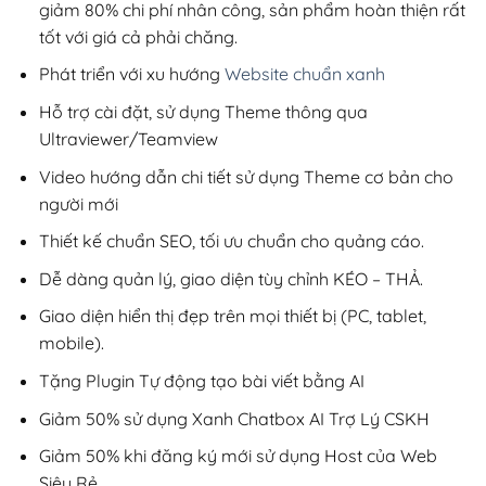
giảm 80% chi phí nhân công, sản phẩm hoàn thiện rất
tốt với giá cả phải chăng.
Phát triển với xu hướng
Website chuẩn xanh
Hỗ trợ cài đặt, sử dụng Theme thông qua
Ultraviewer/Teamview
Video hướng dẫn chi tiết sử dụng Theme cơ bản cho
người mới
Thiết kế chuẩn SEO, tối ưu chuẩn cho quảng cáo.
Dễ dàng quản lý, giao diện tùy chỉnh KÉO – THẢ.
Giao diện hiển thị đẹp trên mọi thiết bị (PC, tablet,
mobile).
Tặng Plugin Tự động tạo bài viết bằng AI
Giảm 50% sử dụng Xanh Chatbox AI Trợ Lý CSKH
Giảm 50% khi đăng ký mới sử dụng Host của Web
Siêu Rẻ