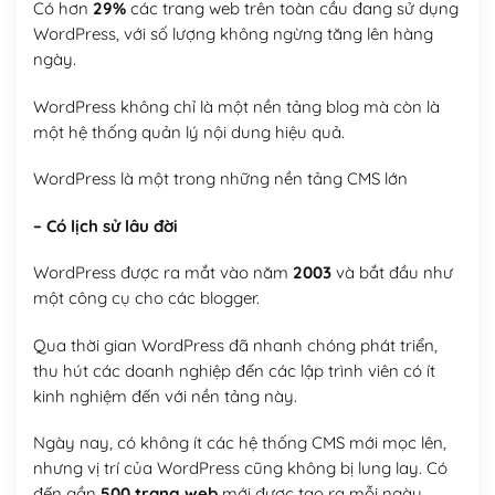
Có hơn
29%
các trang web trên toàn cầu đang sử dụng
WordPress, với số lượng không ngừng tăng lên hàng
ngày.
WordPress không chỉ là một nền tảng blog mà còn là
một hệ thống quản lý nội dung hiệu quả.
WordPress là một trong những nền tảng CMS lớn
– Có lịch sử lâu đời
WordPress được ra mắt vào năm
2003
và bắt đầu như
một công cụ cho các blogger.
Qua thời gian WordPress đã nhanh chóng phát triển,
thu hút các doanh nghiệp đến các lập trình viên có ít
kinh nghiệm đến với nền tảng này.
Ngày nay, có không ít các hệ thống CMS mới mọc lên,
nhưng vị trí của WordPress cũng không bị lung lay. Có
đến gần
500 trang web
mới được tạo ra mỗi ngày