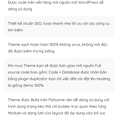
thiết kế tốt, bạn có thể tự sửa đổi. Nếu không bạn có thể
Được code trên nền tảng mã nguồn mở WordPress dễ
tìm kiếm chúng trên Internet hoặc nhờ chuyên gia.
dàng sử dụng
Dễ dàng tùy chỉnh trên WordPress
Thiết kế chuẩn SEO, load nhanh nhẹ tối ưu với các công cụ
– Sở hữu một cộng đồng lớn, sẵn sàng hỗ trợ
tìm kiếm
WordPress là nơi lưu trữ cho một diễn đàn cộng đồng
Theme sạch hoàn toàn 100% không virus, không mã độc
khổng lồ được kiểm duyệt bởi các nhân viên và những
đã được kiểm tra kỹ lưỡng.
người cuồng tín WordPress.
Nếu bạn gặp khó khăn, bạn có thể lên mạng và tìm
Khi mua Theme bạn sẽ được bàn giao mã nguồn Full
kiếm những cộng đồng WordPress, họ sẽ giúp bạn trả
source code bao gồm: Code + Database được nhân bản
lời, giải đáp vấn đề của bạn.
bằng plugin duplicator bạn chỉ việc đăt cài đặt lên Hosting
là giống demo 100%.
Cộng đồng sử dụng WordPress sẵn sàng hỗ trợ bạn
– Đa dạng plugin và themes
Theme được Build trên Flatsome nên dễ dàng sử dụng với
trình dựng trang kéo thả UX builder trực quan theo từng
Plugin mở rộng là thành phần cài đặt thêm vào
Module và dạng lưới của layout đã áp dụng vào bố cục
WordPress để tăng thêm các tính năng cần thiết. Có