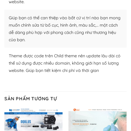
website.
nhiều plugin trả phí hoặc miễn phí.
Nhờ lượng người dùng đông đảo, thư viện themes và
Giúp bạn có thể can thiệp vào bất cứ vị trí nào bạn mong
plugin của WordPress rất phong phú. Bạn có thể thỏa
muốn chỉnh sửa từ bố cục, hình ảnh, màu sắc,… một cách
thích chọn lựa plugin và themes phù hợp cho mục đích
dễ dàng phù hợp với phong cách cũng như thương hiệu
lập website của mình.
của bạn.
WordPress đa dạng plugin và themes
Theme được code trên Child theme nên update lâu dài có
– Dễ sử dụng
thể sử dụng được nhiều domain, không giới hạn số lượng
website. Giúp bạn tiết kiệm chi phí và thời gian
Với mọi Hosting bất kỳ thì WordPress đều có thể dễ
dàng thiết lập vì thực tế nó đã cung cấp khoảng 60%
toàn bộ web.
SẢN PHẨM TƯƠNG TỰ
Và bạn có toàn quyền tự do khi quyết định nơi lưu trữ
trang web WordPress của bạn.
Dễ dàng lựa chọn Hosting cho website WordPress