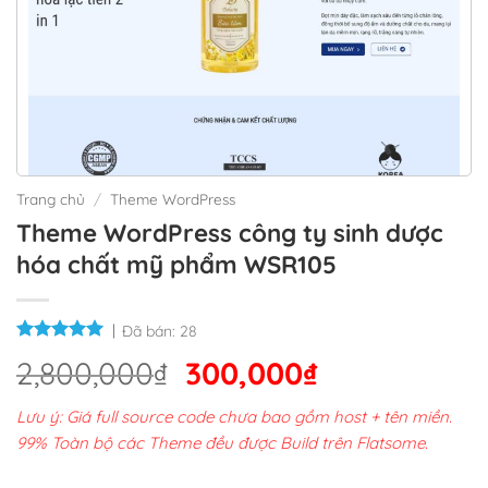
Trang chủ
/
Theme WordPress
Theme WordPress công ty sinh dược
hóa chất mỹ phẩm WSR105
Đã bán:
28
Giá
Giá
2,800,000
₫
300,000
₫
gốc
hiện
Lưu ý: Giá full source code chưa bao gồm host + tên miền.
là:
tại
99% Toàn bộ các Theme đều được Build trên Flatsome.
2,800,000₫.
là: