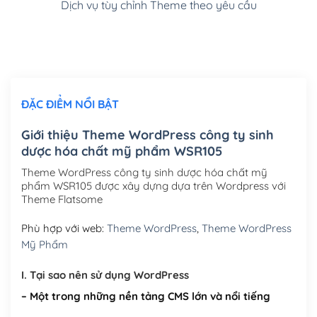
Dịch vụ tùy chỉnh Theme theo yêu cầu
Cài đặt SMTP Mail cho site Wordpress
(+100,000₫)
Thiết kế logo đơn giản để đăng web
(+300,000₫)
Chỉnh sửa site theo yêu cầu tuỳ chọn
(+2,000,000₫)
ĐẶC ĐIỂM NỔI BẬT
Mua thêm Host + Tên miền
Tên miền quốc tế .com .net .org (1 năm)
(+300,000₫)
Giới thiệu Theme WordPress công ty sinh
dược hóa chất mỹ phẩm WSR105
Tên miền Việt Nam .vn (1 năm)
(+550,000₫)
Theme WordPress công ty sinh dược hóa chất mỹ
Hosting 2GB SSD (1 năm)
(+450,000₫)
phẩm WSR105 được xây dựng dựa trên Wordpress với
Theme Flatsome
Hosting 3GB SSD (1 năm)
(+550,000₫)
Phù hợp với web:
Theme WordPress
,
Theme WordPress
Hosting 5GB SSD (1 năm)
(+650,000₫)
Mỹ Phẩm
Hosting 8GB SSD (1 năm)
(+950,000₫)
I. Tại sao nên sử dụng WordPress
– Một trong những nền tảng CMS lớn và nổi tiếng