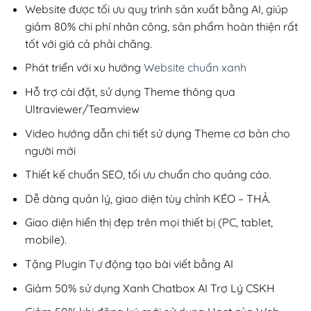
300,000₫.
Website được tối ưu quy trình sản xuất bằng AI, giúp
giảm 80% chi phí nhân công, sản phẩm hoàn thiện rất
tốt với giá cả phải chăng.
Phát triển với xu hướng
Website chuẩn xanh
Hỗ trợ cài đặt, sử dụng Theme thông qua
Ultraviewer/Teamview
Video hướng dẫn chi tiết sử dụng Theme cơ bản cho
người mới
Thiết kế chuẩn SEO, tối ưu chuẩn cho quảng cáo.
Dễ dàng quản lý, giao diện tùy chỉnh KÉO – THẢ.
Giao diện hiển thị đẹp trên mọi thiết bị (PC, tablet,
mobile).
Tặng Plugin Tự động tạo bài viết bằng AI
Giảm 50% sử dụng Xanh Chatbox AI Trợ Lý CSKH