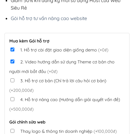
Giảm 50% khi đăng ký mới sử dụng Host của Web
Siêu Rẻ
Gói hỗ trợ tư vấn nâng cao website
Mua kèm Gói hỗ trợ
1. Hỗ trợ cài đặt giao diện giống demo
(+0₫)
2. Video hướng dẫn sử dụng Theme cơ bản cho
người mới bắt đầu
(+0₫)
3. Hỗ trợ cơ bản (Chỉ trả lời câu hỏi cơ bản)
(+200,000₫)
4. Hỗ trợ nâng cao (Hướng dẫn giải quyết vấn đề)
(+500,000₫)
Gói chỉnh sửa web
Thay logo & thông tin doanh nghiệp
(+100,000₫)