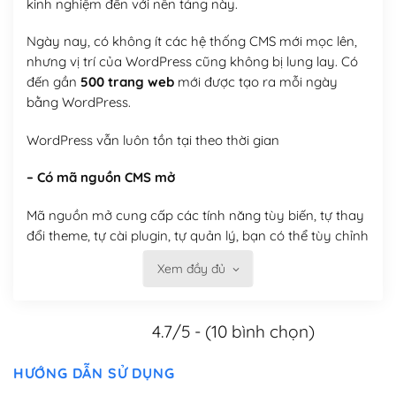
kinh nghiệm đến với nền tảng này.
Ngày nay, có không ít các hệ thống CMS mới mọc lên,
nhưng vị trí của WordPress cũng không bị lung lay. Có
đến gần
500 trang web
mới được tạo ra mỗi ngày
bằng WordPress.
WordPress vẫn luôn tồn tại theo thời gian
– Có mã nguồn CMS mở
Mã nguồn mở cung cấp các tính năng tùy biến, tự thay
đổi theme, tự cài plugin, tự quản lý, bạn có thể tùy chỉnh
nó theo ý bạn mà không phải sử dụng dịch vụ tại bất
Xem đầy đủ
kỳ đơn vị nào.
Việc của bạn là đăng ký một tên miền và hosting để
4.7/5 - (10 bình chọn)
chạy WordPress.
Có thể tùy biến trên website WordPress
HƯỚNG DẪN SỬ DỤNG