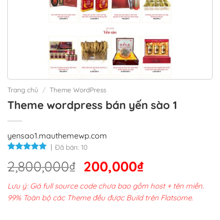
Trang chủ
/
Theme WordPress
Theme wordpress bán yến sào 1
yensao1.mauthemewp.com
Đã bán:
10
Giá
Giá
2,800,000
₫
200,000
₫
gốc
hiện
Lưu ý: Giá full source code chưa bao gồm host + tên miền.
là:
tại
99% Toàn bộ các Theme đều được Build trên Flatsome.
2,800,000₫.
là: