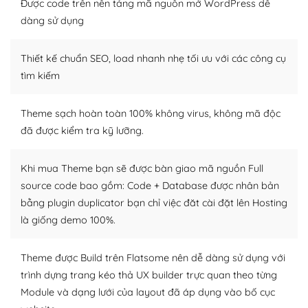
Dễ dàng tùy chỉnh trên WordPress
Được code trên nền tảng mã nguồn mở WordPress dễ
dàng sử dụng
– Sở hữu một cộng đồng lớn, sẵn sàng hỗ trợ
Thiết kế chuẩn SEO, load nhanh nhẹ tối ưu với các công cụ
WordPress là nơi lưu trữ cho một diễn đàn cộng đồng
khổng lồ được kiểm duyệt bởi các nhân viên và những
tìm kiếm
người cuồng tín WordPress.
Theme sạch hoàn toàn 100% không virus, không mã độc
Nếu bạn gặp khó khăn, bạn có thể lên mạng và tìm
đã được kiểm tra kỹ lưỡng.
kiếm những cộng đồng WordPress, họ sẽ giúp bạn trả
lời, giải đáp vấn đề của bạn.
Khi mua Theme bạn sẽ được bàn giao mã nguồn Full
Cộng đồng sử dụng WordPress sẵn sàng hỗ trợ bạn
source code bao gồm: Code + Database được nhân bản
bằng plugin duplicator bạn chỉ việc đăt cài đặt lên Hosting
– Đa dạng plugin và themes
là giống demo 100%.
Plugin mở rộng là thành phần cài đặt thêm vào
WordPress để tăng thêm các tính năng cần thiết. Có
Theme được Build trên Flatsome nên dễ dàng sử dụng với
nhiều plugin trả phí hoặc miễn phí.
trình dựng trang kéo thả UX builder trực quan theo từng
Module và dạng lưới của layout đã áp dụng vào bố cục
Nhờ lượng người dùng đông đảo, thư viện themes và