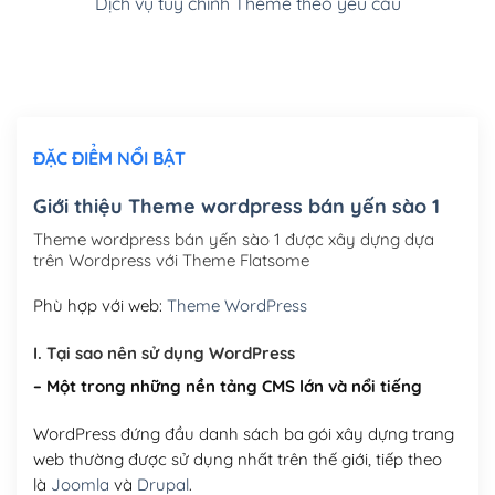
Dịch vụ tùy chỉnh Theme theo yêu cầu
Cài đặt SMTP Mail cho site Wordpress
(+100,000₫)
Thiết kế logo đơn giản để đăng web
(+300,000₫)
Chỉnh sửa site theo yêu cầu tuỳ chọn
(+2,000,000₫)
ĐẶC ĐIỂM NỔI BẬT
Mua thêm Host + Tên miền
Tên miền quốc tế .com .net .org (1 năm)
(+300,000₫)
Giới thiệu Theme wordpress bán yến sào 1
Tên miền Việt Nam .vn (1 năm)
(+550,000₫)
Theme wordpress bán yến sào 1 được xây dựng dựa
trên Wordpress với Theme Flatsome
Hosting 2GB SSD (1 năm)
(+450,000₫)
Phù hợp với web:
Theme WordPress
Hosting 3GB SSD (1 năm)
(+550,000₫)
I. Tại sao nên sử dụng WordPress
Hosting 5GB SSD (1 năm)
(+650,000₫)
– Một trong những nền tảng CMS lớn và nổi tiếng
Hosting 8GB SSD (1 năm)
(+950,000₫)
WordPress đứng đầu danh sách ba gói xây dựng trang
web thường được sử dụng nhất trên thế giới, tiếp theo
là
Joomla
và
Drupal
.