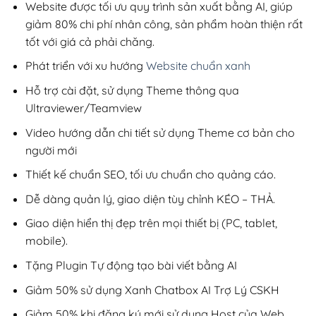
200,000₫.
Website được tối ưu quy trình sản xuất bằng AI, giúp
giảm 80% chi phí nhân công, sản phẩm hoàn thiện rất
tốt với giá cả phải chăng.
Phát triển với xu hướng
Website chuẩn xanh
Hỗ trợ cài đặt, sử dụng Theme thông qua
Ultraviewer/Teamview
Video hướng dẫn chi tiết sử dụng Theme cơ bản cho
người mới
Thiết kế chuẩn SEO, tối ưu chuẩn cho quảng cáo.
Dễ dàng quản lý, giao diện tùy chỉnh KÉO – THẢ.
Giao diện hiển thị đẹp trên mọi thiết bị (PC, tablet,
mobile).
Tặng Plugin Tự động tạo bài viết bằng AI
Giảm 50% sử dụng Xanh Chatbox AI Trợ Lý CSKH
Giảm 50% khi đăng ký mới sử dụng Host của Web