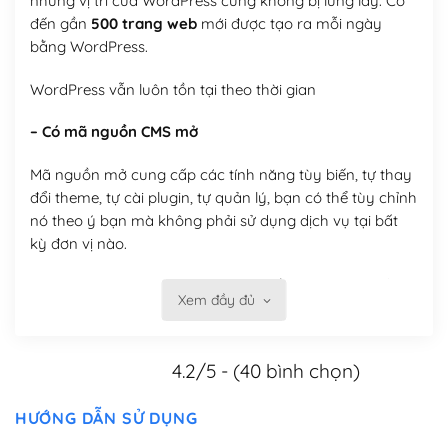
nhưng vị trí của WordPress cũng không bị lung lay. Có
đến gần
500 trang web
mới được tạo ra mỗi ngày
bằng WordPress.
WordPress vẫn luôn tồn tại theo thời gian
– Có mã nguồn CMS mở
Mã nguồn mở cung cấp các tính năng tùy biến, tự thay
đổi theme, tự cài plugin, tự quản lý, bạn có thể tùy chỉnh
nó theo ý bạn mà không phải sử dụng dịch vụ tại bất
kỳ đơn vị nào.
Việc của bạn là đăng ký một tên miền và hosting để
Xem đầy đủ
chạy WordPress.
Có thể tùy biến trên website WordPress
4.2/5 - (40 bình chọn)
– Thân thiện với công cụ tìm kiếm
HƯỚNG DẪN SỬ DỤNG
WordPress được thiết kế để thân thiện với SEO vì