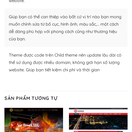
website.
plugin của WordPress rất phong phú. Bạn có thể thỏa
thích chọn lựa plugin và themes phù hợp cho mục đích
Giúp bạn có thể can thiệp vào bất cứ vị trí nào bạn mong
lập website của mình.
muốn chỉnh sửa từ bố cục, hình ảnh, màu sắc,… một cách
WordPress đa dạng plugin và themes
dễ dàng phù hợp với phong cách cũng như thương hiệu
của bạn.
– Dễ sử dụng
Với mọi Hosting bất kỳ thì WordPress đều có thể dễ
Theme được code trên Child theme nên update lâu dài có
dàng thiết lập vì thực tế nó đã cung cấp khoảng 60%
thể sử dụng được nhiều domain, không giới hạn số lượng
toàn bộ web.
website. Giúp bạn tiết kiệm chi phí và thời gian
Và bạn có toàn quyền tự do khi quyết định nơi lưu trữ
trang web WordPress của bạn.
SẢN PHẨM TƯƠNG TỰ
Dễ dàng lựa chọn Hosting cho website WordPress
– Bảo mật cực tốt
Vì WordPress hiện là nền tảng xây dựng trang web và