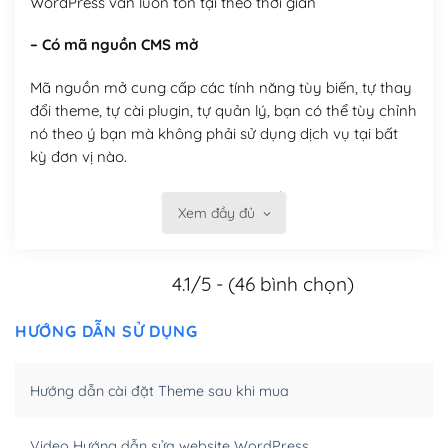
WordPress vẫn luôn tồn tại theo thời gian
– Có mã nguồn CMS mở
Mã nguồn mở cung cấp các tính năng tùy biến, tự thay
đổi theme, tự cài plugin, tự quản lý, bạn có thể tùy chỉnh
nó theo ý bạn mà không phải sử dụng dịch vụ tại bất
kỳ đơn vị nào.
Việc của bạn là đăng ký một tên miền và hosting để
Xem đầy đủ
chạy WordPress.
Có thể tùy biến trên website WordPress
4.1/5 - (46 bình chọn)
– Thân thiện với công cụ tìm kiếm
HƯỚNG DẪN SỬ DỤNG
WordPress được thiết kế để thân thiện với SEO vì
WordPress bao gồm nhiều công cụ và plugin để tối ưu
Hướng dẫn cài đặt Theme sau khi mua
hóa nội dung cho SEO.
Khi bạn dùng WordPress để thiết kế web thì trang web
Video Hướng dẫn sửa website WordPress