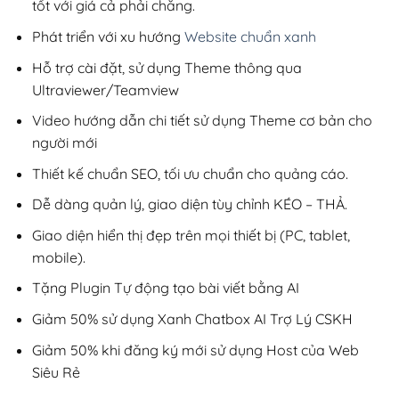
tốt với giá cả phải chăng.
Phát triển với xu hướng
Website chuẩn xanh
Hỗ trợ cài đặt, sử dụng Theme thông qua
Ultraviewer/Teamview
Video hướng dẫn chi tiết sử dụng Theme cơ bản cho
người mới
Thiết kế chuẩn SEO, tối ưu chuẩn cho quảng cáo.
Dễ dàng quản lý, giao diện tùy chỉnh KÉO – THẢ.
Giao diện hiển thị đẹp trên mọi thiết bị (PC, tablet,
mobile).
Tặng Plugin Tự động tạo bài viết bằng AI
Giảm 50% sử dụng Xanh Chatbox AI Trợ Lý CSKH
Giảm 50% khi đăng ký mới sử dụng Host của Web
Siêu Rẻ