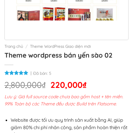
Trang chủ
/
Theme WordPress Giao diện mới
Theme wordpress bán yến sào 02
Đã bán:
5
Giá
Giá
2,800,000
₫
220,000
₫
gốc
hiện
Lưu ý: Giá full source code chưa bao gồm host + tên miền.
là:
tại
99% Toàn bộ các Theme đều được Build trên Flatsome.
2,800,000₫.
là:
220,000₫.
Website được tối ưu quy trình sản xuất bằng AI, giúp
giảm 80% chi phí nhân công, sản phẩm hoàn thiện rất