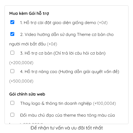
Mua kèm Gói hỗ trợ
1. Hỗ trợ cài đặt giao diện giống demo
(+0₫)
2. Video hướng dẫn sử dụng Theme cơ bản cho
người mới bắt đầu
(+0₫)
3. Hỗ trợ cơ bản (Chỉ trả lời câu hỏi cơ bản)
(+200,000₫)
4. Hỗ trợ nâng cao (Hướng dẫn giải quyết vấn đề)
(+500,000₫)
Gói chỉnh sửa web
Thay logo & thông tin doanh nghiệp
(+100,000₫)
Đổi màu chủ đạo của theme theo tông màu của
logo
(+200,000₫)
Để nhận tư vấn và ưu đãi tốt nhất