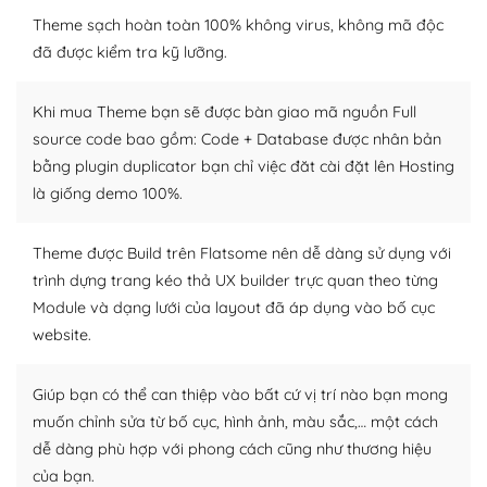
WordPress là nơi lưu trữ cho một diễn đàn cộng đồng
khổng lồ được kiểm duyệt bởi các nhân viên và những
Theme sạch hoàn toàn 100% không virus, không mã độc
người cuồng tín WordPress.
đã được kiểm tra kỹ lưỡng.
Nếu bạn gặp khó khăn, bạn có thể lên mạng và tìm
Khi mua Theme bạn sẽ được bàn giao mã nguồn Full
kiếm những cộng đồng WordPress, họ sẽ giúp bạn trả
source code bao gồm: Code + Database được nhân bản
lời, giải đáp vấn đề của bạn.
bằng plugin duplicator bạn chỉ việc đăt cài đặt lên Hosting
Cộng đồng sử dụng WordPress sẵn sàng hỗ trợ bạn
là giống demo 100%.
– Đa dạng plugin và themes
Theme được Build trên Flatsome nên dễ dàng sử dụng với
trình dựng trang kéo thả UX builder trực quan theo từng
Plugin mở rộng là thành phần cài đặt thêm vào
Module và dạng lưới của layout đã áp dụng vào bố cục
WordPress để tăng thêm các tính năng cần thiết. Có
nhiều plugin trả phí hoặc miễn phí.
website.
Nhờ lượng người dùng đông đảo, thư viện themes và
Giúp bạn có thể can thiệp vào bất cứ vị trí nào bạn mong
plugin của WordPress rất phong phú. Bạn có thể thỏa
muốn chỉnh sửa từ bố cục, hình ảnh, màu sắc,… một cách
thích chọn lựa plugin và themes phù hợp cho mục đích
dễ dàng phù hợp với phong cách cũng như thương hiệu
lập website của mình.
của bạn.