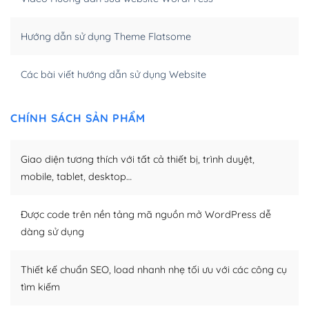
của bạn trở nên rất thu hút đối với các công cụ tìm
kiếm.
Hướng dẫn sử dụng Theme Flatsome
Tối ưu hóa công cụ tìm kiếm
Các bài viết hướng dẫn sử dụng Website
– Dễ dàng tùy chỉnh, sửa chữa
Khi bạn sử dụng WordPress, thì vấn đề giao diện của
CHÍNH SÁCH SẢN PHẨM
bạn trở nên dễ dàng và nhanh chóng. Với kho Theme
WordPress đa dạng sẽ giúp việc thực hiện các thiết kế
Giao diện tương thích với tất cả thiết bị, trình duyệt,
trở nên hấp dẫn và đơn giản hơn.
mobile, tablet, desktop…
Nếu bạn có các kỹ thuật cơ bản với một theme được
thiết kế tốt, bạn có thể tự sửa đổi. Nếu không bạn có thể
Được code trên nền tảng mã nguồn mở WordPress dễ
tìm kiếm chúng trên Internet hoặc nhờ chuyên gia.
dàng sử dụng
Dễ dàng tùy chỉnh trên WordPress
Thiết kế chuẩn SEO, load nhanh nhẹ tối ưu với các công cụ
– Sở hữu một cộng đồng lớn, sẵn sàng hỗ trợ
tìm kiếm