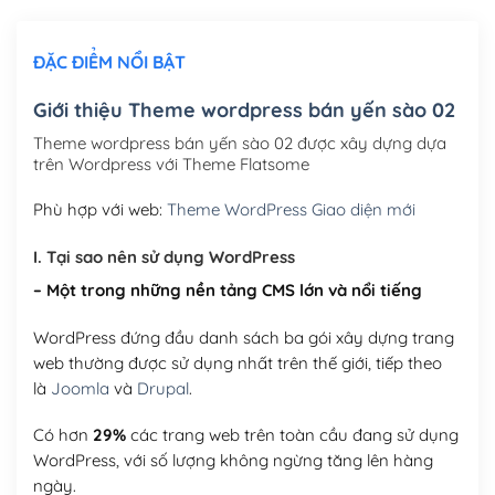
Chỉnh sửa site theo yêu cầu tuỳ chọn
(+2,000,000₫)
ĐẶC ĐIỂM NỔI BẬT
Mua thêm Host + Tên miền
Tên miền quốc tế .com .net .org (1 năm)
(+300,000₫)
Giới thiệu Theme wordpress bán yến sào 02
Tên miền Việt Nam .vn (1 năm)
(+550,000₫)
Theme wordpress bán yến sào 02 được xây dựng dựa
trên Wordpress với Theme Flatsome
Hosting 2GB SSD (1 năm)
(+450,000₫)
Phù hợp với web:
Theme WordPress Giao diện mới
Hosting 3GB SSD (1 năm)
(+550,000₫)
I. Tại sao nên sử dụng WordPress
Hosting 5GB SSD (1 năm)
(+650,000₫)
– Một trong những nền tảng CMS lớn và nổi tiếng
Hosting 8GB SSD (1 năm)
(+950,000₫)
WordPress đứng đầu danh sách ba gói xây dựng trang
web thường được sử dụng nhất trên thế giới, tiếp theo
là
Joomla
và
Drupal
.
Có hơn
29%
các trang web trên toàn cầu đang sử dụng
WordPress, với số lượng không ngừng tăng lên hàng
ngày.