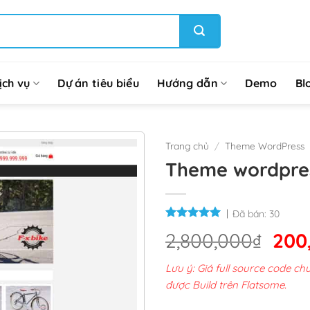
ịch vụ
Dự án tiêu biểu
Hướng dẫn
Demo
Bl
Trang chủ
/
Theme WordPress
Theme wordpres
Đã bán:
30
Giá
2,800,000
₫
200
gốc
Lưu ý: Giá full source code 
là:
được Build trên Flatsome.
2,8