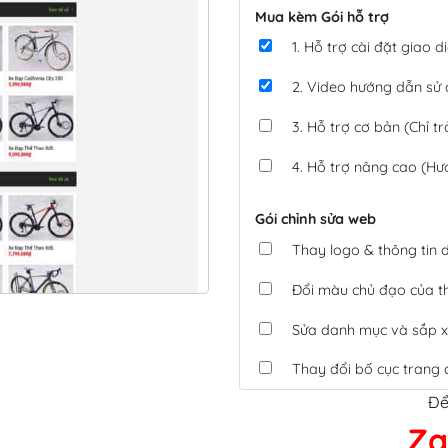
Mua kèm Gói hỗ trợ
1. Hỗ trợ cài đặt giao
2. Video hướng dẫn sử
3. Hỗ trợ cơ bản (Chỉ tr
4. Hỗ trợ nâng cao (Hư
Gói chỉnh sửa web
Thay logo & thông tin
Đổi màu chủ đạo của 
Sửa danh mục và sắp x
Thay đổi bố cục trang 
Để
Tích hợp thanh toán 
Za