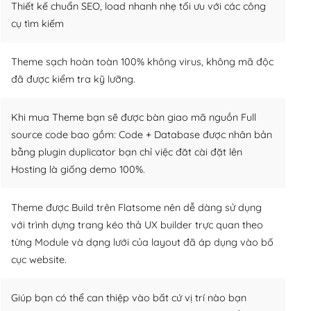
Thiết kế chuẩn SEO, load nhanh nhẹ tối ưu với các công
cụ tìm kiếm
Theme sạch hoàn toàn 100% không virus, không mã độc
đã được kiểm tra kỹ lưỡng.
Khi mua Theme bạn sẽ được bàn giao mã nguồn Full
source code bao gồm: Code + Database được nhân bản
bằng plugin duplicator bạn chỉ việc đăt cài đặt lên
Hosting là giống demo 100%.
Theme được Build trên Flatsome nên dễ dàng sử dụng
với trình dựng trang kéo thả UX builder trực quan theo
từng Module và dạng lưới của layout đã áp dụng vào bố
cục website.
Giúp bạn có thể can thiệp vào bất cứ vị trí nào bạn