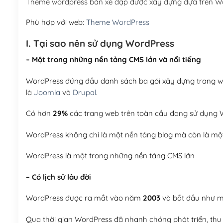
Theme wordpress bán xe đạp được xây dựng dựa trên W
Phù hợp với web:
Theme WordPress
I. Tại sao nên sử dụng WordPress
– Một trong những nền tảng CMS lớn và nổi tiếng
WordPress đứng đầu danh sách ba gói xây dựng trang web
là
Joomla
và
Drupal
.
Có hơn
29%
các trang web trên toàn cầu đang sử dụng W
WordPress không chỉ là một nền tảng blog mà còn là một
WordPress là một trong những nền tảng CMS lớn
– Có lịch sử lâu đời
WordPress được ra mắt vào năm
2003
và bắt đầu như mộ
Qua thời gian WordPress đã nhanh chóng phát triển, thu h