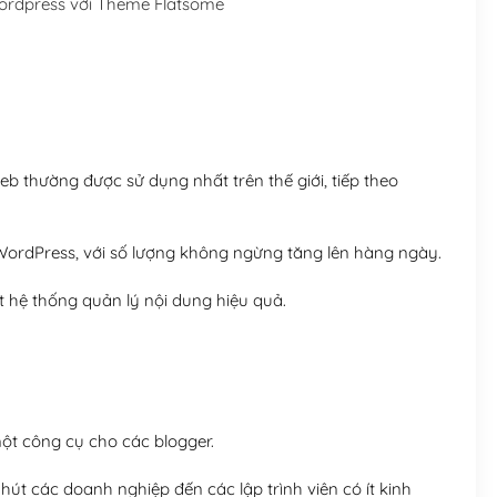
ordpress với Theme Flatsome
Hosting 5GB SSD (1 nă
Hosting 8GB SSD (1 nă
 thường được sử dụng nhất trên thế giới, tiếp theo
ordPress, với số lượng không ngừng tăng lên hàng ngày.
 hệ thống quản lý nội dung hiệu quả.
t công cụ cho các blogger.
út các doanh nghiệp đến các lập trình viên có ít kinh