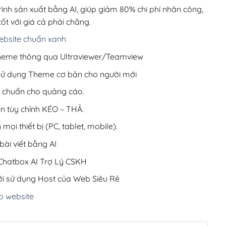
200,000₫.
rình sản xuất bằng AI, giúp giảm 80% chi phí nhân công,
ốt với giá cả phải chăng.
bsite chuẩn xanh
 Theme thông qua Ultraviewer/Teamview
 sử dụng Theme cơ bản cho người mới
ưu chuẩn cho quảng cáo.
ện tùy chỉnh KÉO – THẢ.
 mọi thiết bị (PC, tablet, mobile).
ài viết bằng AI
hatbox AI Trợ Lý CSKH
i sử dụng Host của Web Siêu Rẻ
o website