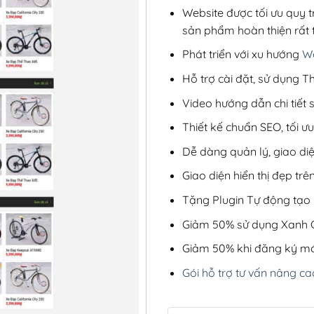
Website được tối ưu quy t
sản phẩm hoàn thiện rất t
Phát triển với xu hướng
We
Hỗ trợ cài đặt, sử dụng
Video hướng dẫn chi tiết
Thiết kế chuẩn SEO, tối 
Dễ dàng quản lý, giao di
Giao diện hiển thị đẹp trên
Tặng Plugin Tự động tạo b
Giảm 50% sử dụng Xanh C
Giảm 50% khi đăng ký mớ
Gói hỗ trợ tư vấn nâng ca