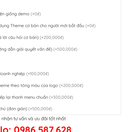
 diện giống demo
(+0₫)
 dụng Theme cơ bản cho người mới bắt đầu
(+0₫)
ả lời câu hỏi cơ bản)
(+200,000₫)
ớng dẫn giải quyết vấn đề)
(+500,000₫)
 doanh nghiệp
(+100,000₫)
theme theo tông màu của logo
(+200,000₫)
ếp lại thanh menu chuẩn
(+300,000₫)
chủ (đơn giản)
(+500,000₫)
 nhận tư vấn và ưu đãi tốt nhất
QR Code ngân hàng
(+100,000₫)
lo: 0986.587.628