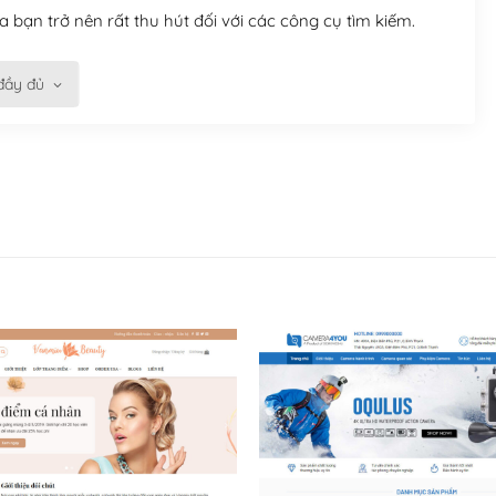
 bạn trở nên rất thu hút đối với các công cụ tìm kiếm.
đầy đủ
n trở nên dễ dàng và nhanh chóng. Với kho Theme
ở nên hấp dẫn và đơn giản hơn.
kế tốt, bạn có thể tự sửa đổi. Nếu không bạn có thể tìm
ổng lồ được kiểm duyệt bởi các nhân viên và những người
hững cộng đồng WordPress, họ sẽ giúp bạn trả lời, giải