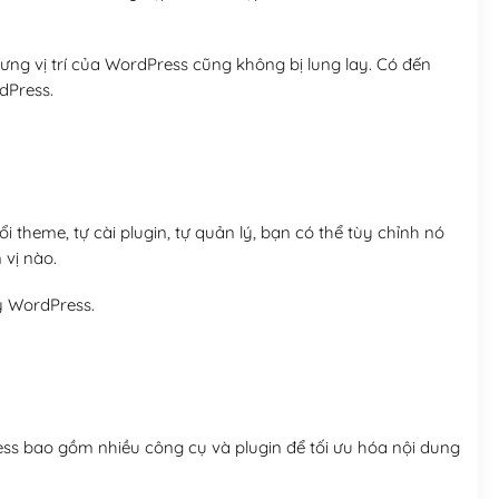
ng vị trí của WordPress cũng không bị lung lay. Có đến
dPress.
 theme, tự cài plugin, tự quản lý, bạn có thể tùy chỉnh nó
 vị nào.
y WordPress.
ess bao gồm nhiều công cụ và plugin để tối ưu hóa nội dung