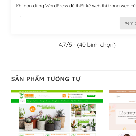
Khi bạn dùng WordPress để thiết kế web thì trang web của
Tối ưu hóa công cụ tìm kiếm
Xem 
– Dễ dàng tùy chỉnh, sửa chữa
4.7/5 - (40 bình chọn)
Khi bạn sử dụng WordPress, thì vấn đề giao diện của bạ
WordPress đa dạng sẽ giúp việc thực hiện các thiết kế tr
Nếu bạn có các kỹ thuật cơ bản với một theme được thiết 
kiếm chúng trên Internet hoặc nhờ chuyên gia.
SẢN PHẨM TƯƠNG TỰ
Dễ dàng tùy chỉnh trên WordPress
– Sở hữu một cộng đồng lớn, sẵn sàng hỗ trợ
WordPress là nơi lưu trữ cho một diễn đàn cộng đồng kh
cuồng tín WordPress.
Nếu bạn gặp khó khăn, bạn có thể lên mạng và tìm kiếm n