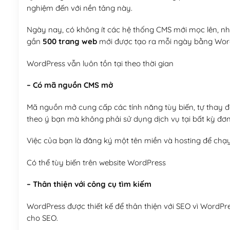
nghiệm đến với nền tảng này.
Ngày nay, có không ít các hệ thống CMS mới mọc lên, như
gần
500 trang web
mới được tạo ra mỗi ngày bằng Wor
WordPress vẫn luôn tồn tại theo thời gian
– Có mã nguồn CMS mở
Mã nguồn mở cung cấp các tính năng tùy biến, tự thay đổi
theo ý bạn mà không phải sử dụng dịch vụ tại bất kỳ đơn
Việc của bạn là đăng ký một tên miền và hosting để chạ
Có thể tùy biến trên website WordPress
– Thân thiện với công cụ tìm kiếm
WordPress được thiết kế để thân thiện với SEO vì WordPr
cho SEO.