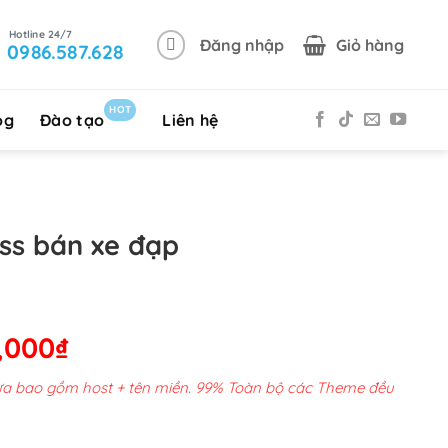
Đăng nhập
Giỏ hàng
0986.587.628
HOT
og
Đào tạo
Liên hệ
s bán xe đạp
Giá
,000
₫
hiện
chưa bao gồm host + tên miền. 99% Toàn bộ các Theme đều
tại
00,000₫.
là: