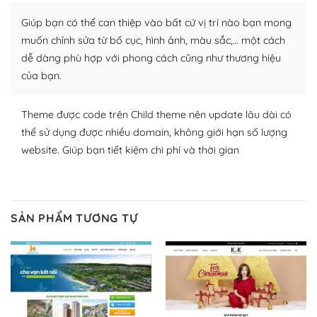
thích chọn lựa plugin và themes phù hợp cho mục đích
Giúp bạn có thể can thiệp vào bất cứ vị trí nào bạn mong
lập website của mình.
muốn chỉnh sửa từ bố cục, hình ảnh, màu sắc,… một cách
WordPress đa dạng plugin và themes
dễ dàng phù hợp với phong cách cũng như thương hiệu
của bạn.
– Dễ sử dụng
Với mọi Hosting bất kỳ thì WordPress đều có thể dễ
Theme được code trên Child theme nên update lâu dài có
dàng thiết lập vì thực tế nó đã cung cấp khoảng 60%
thể sử dụng được nhiều domain, không giới hạn số lượng
toàn bộ web.
website. Giúp bạn tiết kiệm chi phí và thời gian
Và bạn có toàn quyền tự do khi quyết định nơi lưu trữ
trang web WordPress của bạn.
SẢN PHẨM TƯƠNG TỰ
Dễ dàng lựa chọn Hosting cho website WordPress
– Bảo mật cực tốt
Vì WordPress hiện là nền tảng xây dựng trang web và
blog lớn nhất trên thế giới, quan trọng nhất là bảo vệ
nội dung của mình khỏi các cuộc tấn công spam.