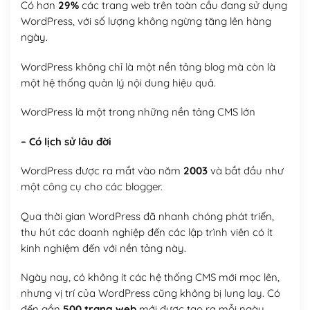
Có hơn
29%
các trang web trên toàn cầu đang sử dụng
WordPress, với số lượng không ngừng tăng lên hàng
ngày.
WordPress không chỉ là một nền tảng blog mà còn là
một hệ thống quản lý nội dung hiệu quả.
WordPress là một trong những nền tảng CMS lớn
– Có lịch sử lâu đời
WordPress được ra mắt vào năm
2003
và bắt đầu như
một công cụ cho các blogger.
Qua thời gian WordPress đã nhanh chóng phát triển,
thu hút các doanh nghiệp đến các lập trình viên có ít
kinh nghiệm đến với nền tảng này.
Ngày nay, có không ít các hệ thống CMS mới mọc lên,
nhưng vị trí của WordPress cũng không bị lung lay. Có
đến gần
500 trang web
mới được tạo ra mỗi ngày