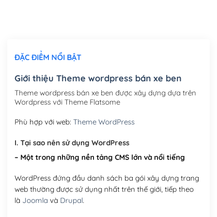
Thiết kế logo đơn giản để đăng web
(+300,000₫)
Chỉnh sửa site theo yêu cầu tuỳ chọn
(+2,000,000₫)
ĐẶC ĐIỂM NỔI BẬT
Mua thêm Host + Tên miền
Tên miền quốc tế .com .net .org (1 năm)
(+300,000₫)
Giới thiệu Theme wordpress bán xe ben
Tên miền Việt Nam .vn (1 năm)
(+550,000₫)
Theme wordpress bán xe ben được xây dựng dựa trên
Wordpress với Theme Flatsome
Hosting 2GB SSD (1 năm)
(+450,000₫)
Phù hợp với web:
Theme WordPress
Hosting 3GB SSD (1 năm)
(+550,000₫)
I. Tại sao nên sử dụng WordPress
Hosting 5GB SSD (1 năm)
(+650,000₫)
– Một trong những nền tảng CMS lớn và nổi tiếng
Hosting 8GB SSD (1 năm)
(+950,000₫)
WordPress đứng đầu danh sách ba gói xây dựng trang
web thường được sử dụng nhất trên thế giới, tiếp theo
là
Joomla
và
Drupal
.