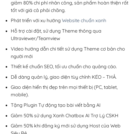
giảm 80% chi phí nhân công, sản phẩm hoàn thiện rất
tốt với giá cả phải chăng.
Phát triển với xu hướng
Website chuẩn xanh
Hỗ trợ cài đặt, sử dụng Theme thông qua
Ultraviewer/Teamview
Video hướng dẫn chi tiết sử dụng Theme cơ bản cho
người mới
Thiết kế chuẩn SEO, tối ưu chuẩn cho quảng cáo.
Dễ dàng quản lý, giao diện tùy chỉnh KÉO – THẢ.
Giao diện hiển thị đẹp trên mọi thiết bị (PC, tablet,
mobile).
Tặng Plugin Tự động tạo bài viết bằng AI
Giảm 50% sử dụng Xanh Chatbox AI Trợ Lý CSKH
Giảm 50% khi đăng ký mới sử dụng Host của Web
Siêu Rẻ