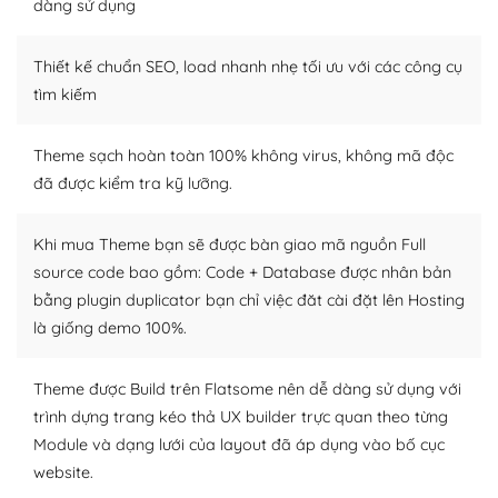
dàng sử dụng
– Sở hữu một cộng đồng lớn, sẵn sàng hỗ trợ
Thiết kế chuẩn SEO, load nhanh nhẹ tối ưu với các công cụ
WordPress là nơi lưu trữ cho một diễn đàn cộng đồng
khổng lồ được kiểm duyệt bởi các nhân viên và những
tìm kiếm
người cuồng tín WordPress.
Theme sạch hoàn toàn 100% không virus, không mã độc
Nếu bạn gặp khó khăn, bạn có thể lên mạng và tìm
đã được kiểm tra kỹ lưỡng.
kiếm những cộng đồng WordPress, họ sẽ giúp bạn trả
lời, giải đáp vấn đề của bạn.
Khi mua Theme bạn sẽ được bàn giao mã nguồn Full
Cộng đồng sử dụng WordPress sẵn sàng hỗ trợ bạn
source code bao gồm: Code + Database được nhân bản
bằng plugin duplicator bạn chỉ việc đăt cài đặt lên Hosting
– Đa dạng plugin và themes
là giống demo 100%.
Plugin mở rộng là thành phần cài đặt thêm vào
WordPress để tăng thêm các tính năng cần thiết. Có
Theme được Build trên Flatsome nên dễ dàng sử dụng với
nhiều plugin trả phí hoặc miễn phí.
trình dựng trang kéo thả UX builder trực quan theo từng
Module và dạng lưới của layout đã áp dụng vào bố cục
Nhờ lượng người dùng đông đảo, thư viện themes và
website.
plugin của WordPress rất phong phú. Bạn có thể thỏa