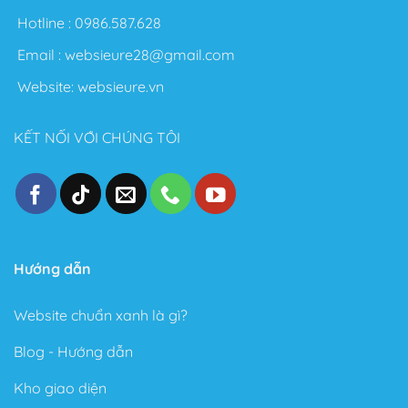
sáng tạo không giới hạn. Sau đây là một số điểm nổi
Hotline :
0986.587.628
bật sau khi sử dụng Theme này:
Email :
websieure28@gmail.com
Thiết kế đẹp, dễ dàng tùy biến ngay cả với người
Website:
websieure.vn
không biết gì về Code.
Tốc độ Load nhanh bởi Code cực kỳ sạch sẽ và gọn
KẾT NỐI VỚI CHÚNG TÔI
gàng.
Cấu trúc chuẩn SEO – Theme Flatsome được làm
chuẩn SEO với cấu trúc Code tuân thủ theo các tài
liệu SEO từ Google.
Trong phiên bản mới đây, Theme Flatsome có thêm
Sticky nút Add to Cart (cố định nút đặt hàng ở cuối
Hướng dẫn
trang) rất hay giúp kêu gọi hành động mua hàng.
Website chuẩn xanh là gì?
Có tài liệu hướng dẫn rất phong phú và chi tiết, dễ
hiểu.
Blog - Hướng dẫn
Được Update rất thường xuyên.
Kho giao diện
Các ưu điểm vượt bậc của Flatsome là gì?