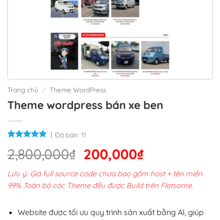
Trang chủ
/
Theme WordPress
Theme wordpress bán xe ben
Đã bán:
11
Giá
Giá
2,800,000
₫
200,000
₫
gốc
hiện
Lưu ý: Giá full source code chưa bao gồm host + tên miền.
là:
tại
99% Toàn bộ các Theme đều được Build trên Flatsome.
2,800,000₫.
là:
200,000₫.
Website được tối ưu quy trình sản xuất bằng AI, giúp