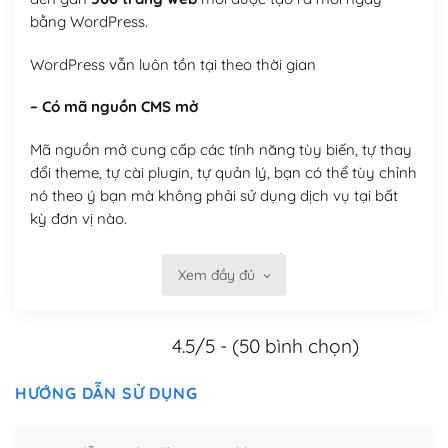
bằng WordPress.
WordPress vẫn luôn tồn tại theo thời gian
– Có mã nguồn CMS mở
Mã nguồn mở cung cấp các tính năng tùy biến, tự thay
đổi theme, tự cài plugin, tự quản lý, bạn có thể tùy chỉnh
nó theo ý bạn mà không phải sử dụng dịch vụ tại bất
kỳ đơn vị nào.
Việc của bạn là đăng ký một tên miền và hosting để
Xem đầy đủ
chạy WordPress.
Có thể tùy biến trên website WordPress
4.5/5 - (50 bình chọn)
– Thân thiện với công cụ tìm kiếm
HƯỚNG DẪN SỬ DỤNG
WordPress được thiết kế để thân thiện với SEO vì
WordPress bao gồm nhiều công cụ và plugin để tối ưu