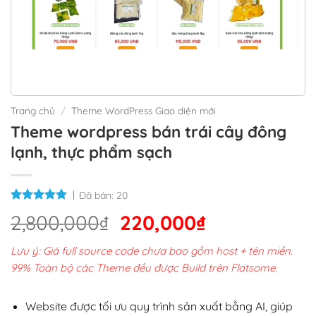
Trang chủ
/
Theme WordPress Giao diện mới
Theme wordpress bán trái cây đông
lạnh, thực phẩm sạch
Đã bán:
20
Giá
Giá
2,800,000
₫
220,000
₫
gốc
hiện
Lưu ý: Giá full source code chưa bao gồm host + tên miền.
là:
tại
99% Toàn bộ các Theme đều được Build trên Flatsome.
2,800,000₫.
là:
220,000₫.
Website được tối ưu quy trình sản xuất bằng AI, giúp