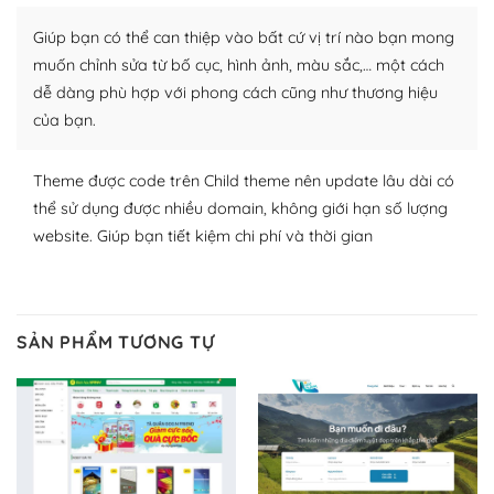
Nhờ lượng người dùng đông đảo, thư viện themes và
Giúp bạn có thể can thiệp vào bất cứ vị trí nào bạn mong
plugin của WordPress rất phong phú. Bạn có thể thỏa
muốn chỉnh sửa từ bố cục, hình ảnh, màu sắc,… một cách
thích chọn lựa plugin và themes phù hợp cho mục đích
dễ dàng phù hợp với phong cách cũng như thương hiệu
lập website của mình.
của bạn.
WordPress đa dạng plugin và themes
Theme được code trên Child theme nên update lâu dài có
– Dễ sử dụng
thể sử dụng được nhiều domain, không giới hạn số lượng
website. Giúp bạn tiết kiệm chi phí và thời gian
Với mọi Hosting bất kỳ thì WordPress đều có thể dễ
dàng thiết lập vì thực tế nó đã cung cấp khoảng 60%
toàn bộ web.
SẢN PHẨM TƯƠNG TỰ
Và bạn có toàn quyền tự do khi quyết định nơi lưu trữ
trang web WordPress của bạn.
Dễ dàng lựa chọn Hosting cho website WordPress
– Bảo mật cực tốt