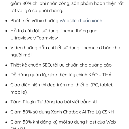
giảm 80% chi phí nhân công, sản phẩm hoàn thiện rất
tốt với giá cả phải chăng.
Phát triển với xu hướng
Website chuẩn xanh
Hỗ trợ cài đặt, sử dụng Theme thông qua
Ultraviewer/Teamview
Video hướng dẫn chi tiết sử dụng Theme cơ bản cho
người mới
Thiết kế chuẩn SEO, tối ưu chuẩn cho quảng cáo.
Dễ dàng quản lý, giao diện tùy chỉnh KÉO – THẢ.
Giao diện hiển thị đẹp trên mọi thiết bị (PC, tablet,
mobile).
Tặng Plugin Tự động tạo bài viết bằng AI
Giảm 50% sử dụng Xanh Chatbox AI Trợ Lý CSKH
Giảm 50% khi đăng ký mới sử dụng Host của Web
Siêu Rẻ