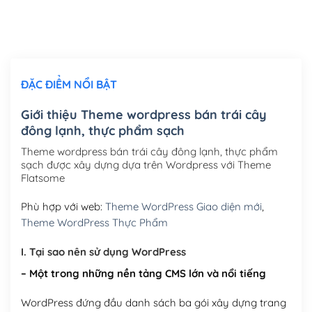
Thiết kế logo đơn giản để đăng web
(+300,000₫)
Chỉnh sửa site theo yêu cầu tuỳ chọn
(+2,000,000₫)
ĐẶC ĐIỂM NỔI BẬT
Mua thêm Host + Tên miền
Tên miền quốc tế .com .net .org (1 năm)
(+300,000₫)
Giới thiệu Theme wordpress bán trái cây
đông lạnh, thực phẩm sạch
Tên miền Việt Nam .vn (1 năm)
(+550,000₫)
Theme wordpress bán trái cây đông lạnh, thực phẩm
Hosting 2GB SSD (1 năm)
(+450,000₫)
sạch được xây dựng dựa trên Wordpress với Theme
Flatsome
Hosting 3GB SSD (1 năm)
(+550,000₫)
Phù hợp với web:
Theme WordPress Giao diện mới
,
Hosting 5GB SSD (1 năm)
(+650,000₫)
Theme WordPress Thực Phẩm
Hosting 8GB SSD (1 năm)
(+950,000₫)
I. Tại sao nên sử dụng WordPress
– Một trong những nền tảng CMS lớn và nổi tiếng
WordPress đứng đầu danh sách ba gói xây dựng trang