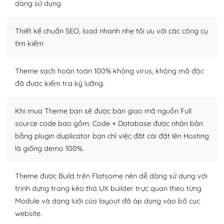
tìm kiếm chúng trên Internet hoặc nhờ chuyên gia.
dàng sử dụng
Dễ dàng tùy chỉnh trên WordPress
Thiết kế chuẩn SEO, load nhanh nhẹ tối ưu với các công cụ
– Sở hữu một cộng đồng lớn, sẵn sàng hỗ trợ
tìm kiếm
WordPress là nơi lưu trữ cho một diễn đàn cộng đồng
Theme sạch hoàn toàn 100% không virus, không mã độc
khổng lồ được kiểm duyệt bởi các nhân viên và những
đã được kiểm tra kỹ lưỡng.
người cuồng tín WordPress.
Nếu bạn gặp khó khăn, bạn có thể lên mạng và tìm
Khi mua Theme bạn sẽ được bàn giao mã nguồn Full
kiếm những cộng đồng WordPress, họ sẽ giúp bạn trả
source code bao gồm: Code + Database được nhân bản
lời, giải đáp vấn đề của bạn.
bằng plugin duplicator bạn chỉ việc đăt cài đặt lên Hosting
là giống demo 100%.
Cộng đồng sử dụng WordPress sẵn sàng hỗ trợ bạn
– Đa dạng plugin và themes
Theme được Build trên Flatsome nên dễ dàng sử dụng với
trình dựng trang kéo thả UX builder trực quan theo từng
Plugin mở rộng là thành phần cài đặt thêm vào
Module và dạng lưới của layout đã áp dụng vào bố cục
WordPress để tăng thêm các tính năng cần thiết. Có
website.
nhiều plugin trả phí hoặc miễn phí.