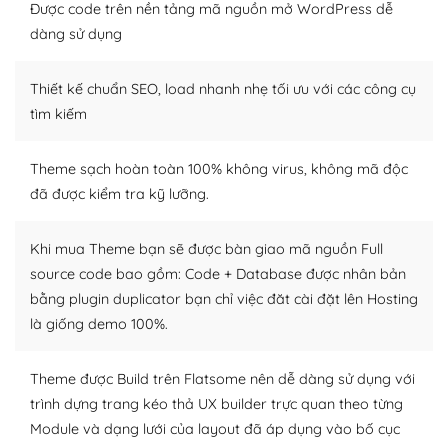
Được code trên nền tảng mã nguồn mở WordPress dễ
tìm kiếm chúng trên Internet hoặc nhờ chuyên gia.
dàng sử dụng
Dễ dàng tùy chỉnh trên WordPress
Thiết kế chuẩn SEO, load nhanh nhẹ tối ưu với các công cụ
– Sở hữu một cộng đồng lớn, sẵn sàng hỗ trợ
tìm kiếm
WordPress là nơi lưu trữ cho một diễn đàn cộng đồng
khổng lồ được kiểm duyệt bởi các nhân viên và những
Theme sạch hoàn toàn 100% không virus, không mã độc
người cuồng tín WordPress.
đã được kiểm tra kỹ lưỡng.
Nếu bạn gặp khó khăn, bạn có thể lên mạng và tìm
kiếm những cộng đồng WordPress, họ sẽ giúp bạn trả
Khi mua Theme bạn sẽ được bàn giao mã nguồn Full
lời, giải đáp vấn đề của bạn.
source code bao gồm: Code + Database được nhân bản
bằng plugin duplicator bạn chỉ việc đăt cài đặt lên Hosting
Cộng đồng sử dụng WordPress sẵn sàng hỗ trợ bạn
là giống demo 100%.
– Đa dạng plugin và themes
Theme được Build trên Flatsome nên dễ dàng sử dụng với
Plugin mở rộng là thành phần cài đặt thêm vào
trình dựng trang kéo thả UX builder trực quan theo từng
WordPress để tăng thêm các tính năng cần thiết. Có
Module và dạng lưới của layout đã áp dụng vào bố cục
nhiều plugin trả phí hoặc miễn phí.