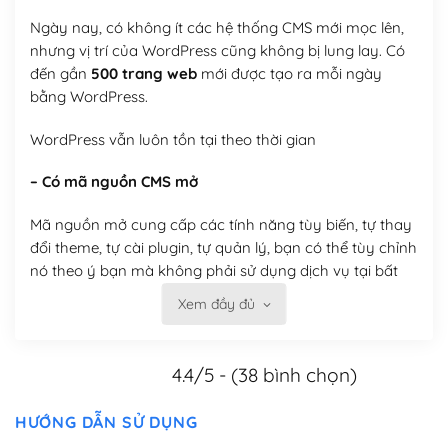
Ngày nay, có không ít các hệ thống CMS mới mọc lên,
nhưng vị trí của WordPress cũng không bị lung lay. Có
đến gần
500 trang web
mới được tạo ra mỗi ngày
bằng WordPress.
WordPress vẫn luôn tồn tại theo thời gian
– Có mã nguồn CMS mở
Mã nguồn mở cung cấp các tính năng tùy biến, tự thay
đổi theme, tự cài plugin, tự quản lý, bạn có thể tùy chỉnh
nó theo ý bạn mà không phải sử dụng dịch vụ tại bất
kỳ đơn vị nào.
Xem đầy đủ
Việc của bạn là đăng ký một tên miền và hosting để
chạy WordPress.
4.4/5 - (38 bình chọn)
Có thể tùy biến trên website WordPress
HƯỚNG DẪN SỬ DỤNG
– Thân thiện với công cụ tìm kiếm