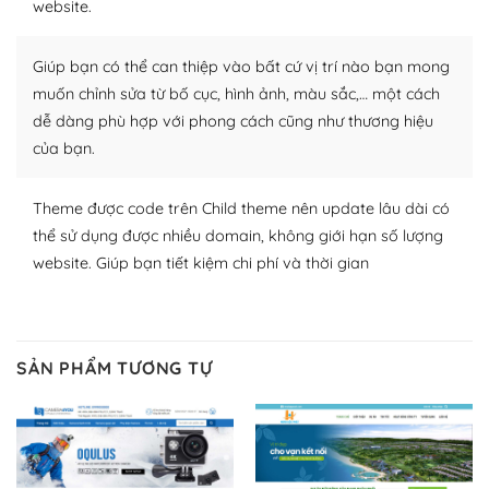
website.
Nhờ lượng người dùng đông đảo, thư viện themes và
Giúp bạn có thể can thiệp vào bất cứ vị trí nào bạn mong
plugin của WordPress rất phong phú. Bạn có thể thỏa
thích chọn lựa plugin và themes phù hợp cho mục đích
muốn chỉnh sửa từ bố cục, hình ảnh, màu sắc,… một cách
lập website của mình.
dễ dàng phù hợp với phong cách cũng như thương hiệu
của bạn.
WordPress đa dạng plugin và themes
Theme được code trên Child theme nên update lâu dài có
– Dễ sử dụng
thể sử dụng được nhiều domain, không giới hạn số lượng
Với mọi Hosting bất kỳ thì WordPress đều có thể dễ
website. Giúp bạn tiết kiệm chi phí và thời gian
dàng thiết lập vì thực tế nó đã cung cấp khoảng 60%
toàn bộ web.
Và bạn có toàn quyền tự do khi quyết định nơi lưu trữ
SẢN PHẨM TƯƠNG TỰ
trang web WordPress của bạn.
Dễ dàng lựa chọn Hosting cho website WordPress
– Bảo mật cực tốt