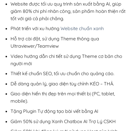
220,000₫.
Website được tối ưu quy trình sản xuất bằng AI, giúp
giảm 80% chi phí nhân công, sản phẩm hoàn thiện rất
tốt với giá cả phải chăng.
Phát triển với xu hướng
Website chuẩn xanh
Hỗ trợ cài đặt, sử dụng Theme thông qua
Ultraviewer/Teamview
Video hướng dẫn chi tiết sử dụng Theme cơ bản cho
người mới
Thiết kế chuẩn SEO, tối ưu chuẩn cho quảng cáo.
Dễ dàng quản lý, giao diện tùy chỉnh KÉO – THẢ.
Giao diện hiển thị đẹp trên mọi thiết bị (PC, tablet,
mobile).
Tặng Plugin Tự động tạo bài viết bằng AI
Giảm 50% sử dụng Xanh Chatbox AI Trợ Lý CSKH