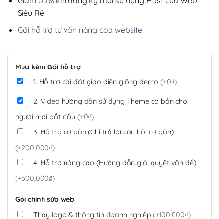
Giảm 50% khi đăng ký mới sử dụng Host của Web
Siêu Rẻ
Gói hỗ trợ tư vấn nâng cao website
Mua kèm Gói hỗ trợ
1. Hỗ trợ cài đặt giao diện giống demo
(+0₫)
2. Video hướng dẫn sử dụng Theme cơ bản cho
người mới bắt đầu
(+0₫)
3. Hỗ trợ cơ bản (Chỉ trả lời câu hỏi cơ bản)
(+200,000₫)
4. Hỗ trợ nâng cao (Hướng dẫn giải quyết vấn đề)
(+500,000₫)
Gói chỉnh sửa web
Thay logo & thông tin doanh nghiệp
(+100,000₫)