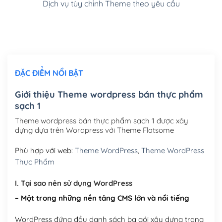
Dịch vụ tùy chỉnh Theme theo yêu cầu
Cài đặt SMTP Mail cho site Wordpress
(+100,000₫)
Thiết kế logo đơn giản để đăng web
(+300,000₫)
Chỉnh sửa site theo yêu cầu tuỳ chọn
(+2,000,000₫)
ĐẶC ĐIỂM NỔI BẬT
Mua thêm Host + Tên miền
Tên miền quốc tế .com .net .org (1 năm)
(+300,000₫)
Giới thiệu Theme wordpress bán thực phẩm
sạch 1
Tên miền Việt Nam .vn (1 năm)
(+550,000₫)
Theme wordpress bán thực phẩm sạch 1 được xây
Hosting 2GB SSD (1 năm)
(+450,000₫)
dựng dựa trên Wordpress với Theme Flatsome
Hosting 3GB SSD (1 năm)
(+550,000₫)
Phù hợp với web:
Theme WordPress
,
Theme WordPress
Thực Phẩm
Hosting 5GB SSD (1 năm)
(+650,000₫)
I. Tại sao nên sử dụng WordPress
Hosting 8GB SSD (1 năm)
(+950,000₫)
– Một trong những nền tảng CMS lớn và nổi tiếng
WordPress đứng đầu danh sách ba gói xây dựng trang