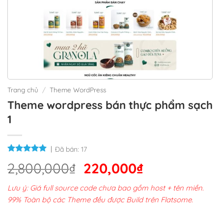
Trang chủ
/
Theme WordPress
Theme wordpress bán thực phẩm sạch
1
Đã bán:
17
Giá
Giá
2,800,000
₫
220,000
₫
gốc
hiện
Lưu ý: Giá full source code chưa bao gồm host + tên miền.
là:
tại
99% Toàn bộ các Theme đều được Build trên Flatsome.
2,800,000₫.
là: